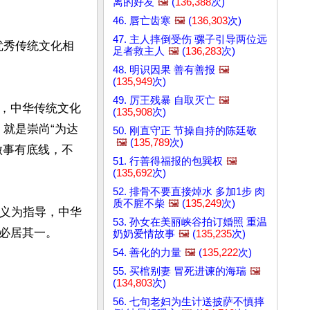
离的好友
🖼️
(
136,388
次)
46. 唇亡齿寒
🖼️
(
136,303
次)
47. 主人摔倒受伤 骡子引导两位远
优秀传统文化相
足者救主人
🖼️
(
136,283
次)
48. 明识因果 善有善报
🖼️
(
135,949
次)
49. 厉王残暴 自取灭亡
🖼️
，中华传统文化
(
135,908
次)
，就是崇尚“为达
50. 刚直守正 节操自持的陈廷敬
🖼️
(
135,789
次)
做事有底线，不
51. 行善得福报的包巽权
🖼️
(
135,692
次)
52. 排骨不要直接焯水 多加1步 肉
质不腥不柴
🖼️
(
135,249
次)
主义为指导，中华
53. 孙女在美丽峡谷拍订婚照 重温
必居其一。

奶奶爱情故事
🖼️
(
135,235
次)
54. 善化的力量
🖼️
(
135,222
次)
55. 买棺别妻 冒死进谏的海瑞
🖼️
(
134,803
次)
56. 七旬老妇为生计送披萨不慎摔