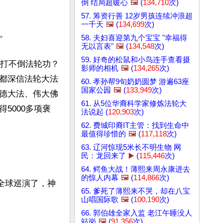
倒 结局超暖心
🖼️
(
134,710
次)
57. 筹资行善 12岁男孩连续冲浪超
一千天
🖼️
(
134,699
次)


58. 夫妇喜迎第九个宝宝 "幸福得
无以言表"
🖼️
(
134,548
次)
59. 好奇的松鼠和小鸟连手查看摄
么打不倒法轮功？
影师的相机
🖼️
(
134,265
次)
都深信法轮大法
60. 孝孙帮9旬奶奶圆梦 游遍63座
国家公园
🖼️
(
133,949
次)
德大法、伟大佛
61. 从5位华裔科学家修炼法轮大
5000多项褒
法说起 (
120,903
次)
62. 费城印裔IT主管：找到生命中
最值得珍惜的
🖼️
(
117,118
次)
63. 辽河惊现5米长不明生物 网
民：龙回来了
▶️
(
115,446
次)
64. 鳄鱼大战！薄熙来周永康进去
的惊人内幕
🖼️
(
114,866
次)
全球巡演了，神
65. 爹死了薄熙来不哭，却在八宝
山唱国际歌
🖼️
(
100,190
次)
66. 郭伯雄全家入监 老江午睡没人
站岗
🖼️
(
91,356
次)