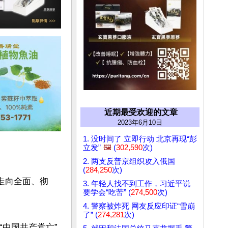
近期最受欢迎的文章
2023年6月10日
1. 没时间了 立即行动 北京再现“彭
立发”
🖼️
(
302,590
次)
2. 两支反普京组织攻入俄国
(
284,250
次)
共走向全面、彻
3. 年轻人找不到工作，习近平说
要学会“吃苦” (
274,500
次)
4. 警察被炸死 网友反应印证“雪崩
了” (
274,281
次)
“中国共产党亡”