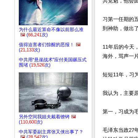
共党魁，他会面
习第一任期的
到神助，做出了
为什么最近算命不像以前那么准
🖼️
(
66,241
次)
值得迫害者们惊醒的恶报！
🖼️
11年后的今天
(
21,133
次)
海外，骂声一片
中共用“悬崖战术”应付美国碾压式
围堵 (
19,526
次)
短短11年，习
我认为，主要原
第一，习成为
另外空间我姐夫戴着镣铐
🖼️
(
110,600
次)
毛泽东当政27
中共军委副主席张又侠出事了？
🖼️
(
28,542
次)