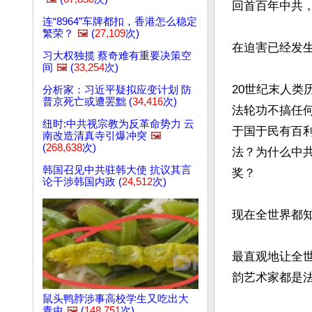
回首百年中共，
连“8964”车牌都扣，香港怎么稳定
繁荣？
🖼️
(
27,109
次)
在迫害已经发生
习大权独揽 蔡奇难有重要决策空
间
🖼️
(
33,254
次)
20世纪末人类
分析家：习近平疑拟应变计划 防
普京死亡或遭罢黜 (
34,416
次)
法轮功不搞任
纽时:中共视宗教为反革命势力 云
于国于民有百
南改造清真寺引爆冲突
🖼️
(
268,638
次)
法？为什么中共
韩国召见中共驻韩大使 抗议其言
奖？

论干涉韩国内政 (
24,512
次)
现在全世界都知
最直观地让全
韵艺术家都是法
鼠头鸭脖涉事高校学生又吃出大
青虫
🖼️
(
148,751
次)