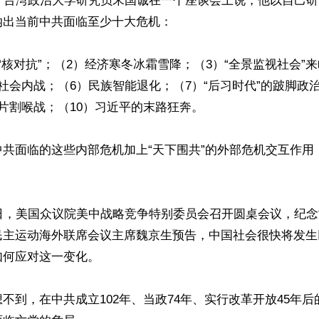
，台湾政治大学研究员宋国诚在一个座谈会上说，他以自己研
出当前中共面临至少十大危机：

“核对抗”；（2）经济寒冬冰霜雪降；（3）“全景监视社会”
社会内战；（6）民族智能退化；（7）“后习时代”的跛脚政
片割喉战；（10）习近平的末路狂奔。

中共面临的这些内部危机加上“天下围共”的外部危机交互作用
日，美国众议院美中战略竞争特别委员会召开圆桌会议，纪念
民主运动海外联席会议主席魏京生预告，中国社会很快将发生
何应对这一变化。

不到，在中共成立102年、当政74年、实行改革开放45年