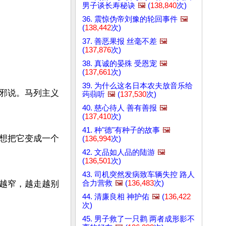
男子谈长寿秘诀
🖼️
(
138,840
次)
36. 震惊伪帝刘豫的轮回事件
🖼️
(
138,442
次)
37. 善恶果报 丝毫不差
🖼️
(
137,876
次)
38. 真诚的晏殊 受恩宠
🖼️
(
137,661
次)
39. 为什么这名日本农夫放音乐给
邪说。马列主义
蒟蒻听
🖼️
(
137,530
次)


40. 慈心待人 善有善报
🖼️
(
137,410
次)
41. 种"德"有种子的故事
🖼️
想把它变成一个
(
136,994
次)
42. 文品如人品的陆游
🖼️
(
136,501
次)
43. 司机突然发病致车辆失控 路人
合力营救
🖼️
(
136,483
次)
越窄，越走越别
44. 清廉良相 神护佑
🖼️
(
136,422
次)
45. 男子救了一只鹳 两者成形影不