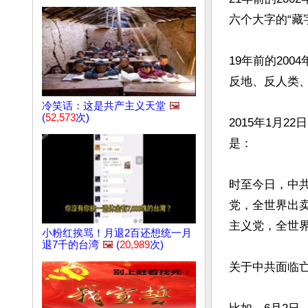
六个大字的“藏
19年前的20
反地、反人类、
冷笑话：这是共产主义天堂
🖼️
(
52,573
次)
2015年1月
是：

时至今日，中
党，全世界出
主义党，全世界
小粉红挨骂！月退2百还想统一月
退7千的台湾
🖼️
(
20,989
次)
关于中共面临亡