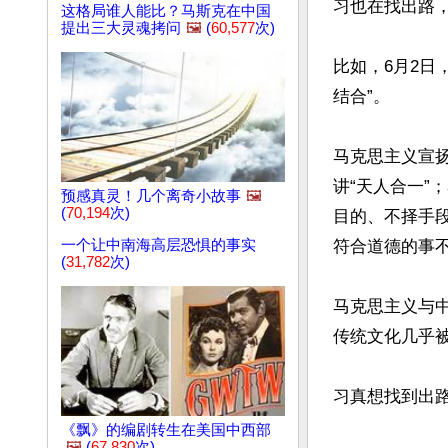
习也在找出路，
这格局谁人能比？马斯克在中国
提出三大灵魂拷问
🖼️
(
60,577
次)
比如，6月2日
结合”。

马克思主义宣
讲“天人合一”
预感真灵！几个离奇小故事
🖼️
(
70,194
次)
目的、不择手
一个让中南海高层恐惧的事实
符合道德的事不
(
31,782
次)
马克思主义与
传统文化几乎
习真想找到出路
《飘》的编剧转生在美国中西部
🖼️
(
67,830
次)