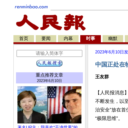
首页
要闻
内幕
时事
幽默
2023年6月10日
中国正处在
重点推荐文章
王友群
2023年6月10日
【人民报消息
不断发生，以
治安全”放在首
“极限思维”。

著名UP主：我喜欢“干净世界”的