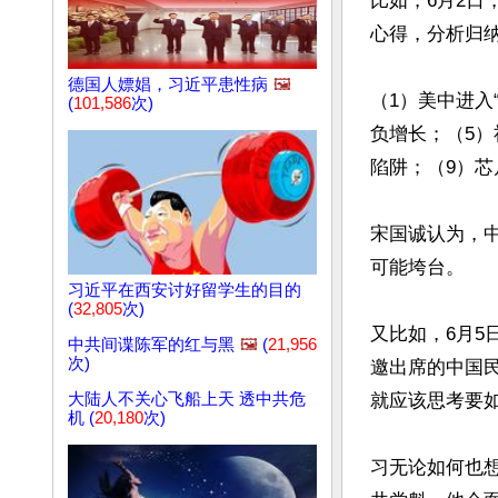
比如，6月2日
心得，分析归纳
德国人嫖娼，习近平患性病
🖼️
（1）美中进入
(
101,586
次)
负增长；（5）
陷阱；（9）芯
宋国诚认为，
可能垮台。

习近平在西安讨好留学生的目的
(
32,805
次)
又比如，6月5
中共间谍陈军的红与黑
🖼️
(
21,956
次)
邀出席的中国
大陆人不关心飞船上天 透中共危
就应该思考要如
机 (
20,180
次)
习无论如何也想