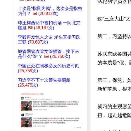
法轮功学员器官
上次是“指鼠为鸭”，这次会是指虫
为何？
🖼️
(
20,812
次)
这“三座大山”
球王梅西访中被扣机场 一问北京
尴尬
🖼️
(
48,167
次)
第二，习坚持以
李毅再发惊人之语 矛头直指习氏
王朝 (
70,687
次)
城管网管农管文管猴管，接下来
苏联东欧各国
是什么“管”？
🖼️
(
26,750
次)
的本质是“假、
中国正处在物极必反的历史时刻
(
25,759
次)
第三，保党。
习近平不下十次警告要翻船
(
25,479
次)
新鲜苹果，根本
就习的主观愿
扭，越走越危险