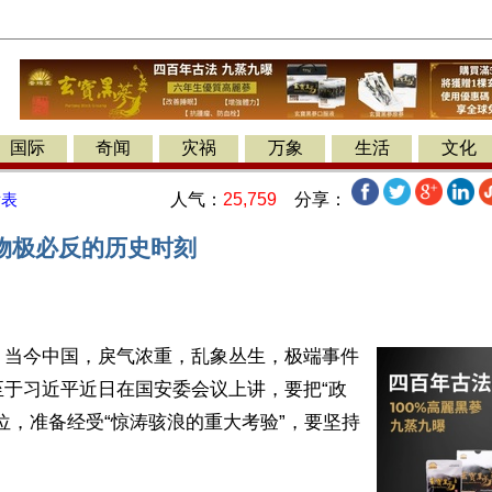
国际
奇闻
灾祸
万象
生活
文化
人气：
25,759
分享：
发表
物极必反的历史时刻
】当今中国，戾气浓重，乱象丛生，极端事件
至于习近平近日在国安委会议上讲，要把“政
位，准备经受“惊涛骇浪的重大考验”，要坚持