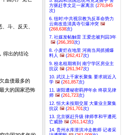
5. 就因和法国总统马克龙握手 警
方驱赶李文足一家离京 (
270,845
次)
6. 纽时:中共视宗教为反革命势力
云南改造清真寺引爆冲突
🖼️
、恶、斗、反天、
(
268,638
次)
7. 社媒发帖触雷 王爱忠被判囚3年
🖼️
(
266,393
次)
8. 小麦烂在地里 河南当局抓捕爆
究，得出的结论
料人
🖼️
(
262,417
次)
9. 校名租期将到 南宁学区房业主
抗议
🖼️
(
261,947
次)
10. 武汉上千家长聚集 要求就近入
欠血债最多的
学
🖼️
(
261,857
次)
最大的国家恐怖
11. 谢阳遭秘密羁押年余 终获见律
师
🖼️
(
261,723
次)
12. 恒大未按期交屋 大量业主聚集
抗议
🖼️
(
261,701
次)
13. 北京驱赶升级 律师李和平遭死
亡威胁
🖼️
(
261,142
次)
14. 贵州水库泄洪冲走教师 记者采
访遭围殴
🖼️
(
261,009
次)