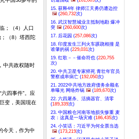
究中国30多年的
15. 获释4年 律师江天勇仍遭边控
🖼️
(
260,732
次)
16. 武汉智慧城业主抵制地勘 爆冲
突
🖼️
(
260,600
次)
来临；（4）人口
17. 后花园 (
257,086
次)
治；（8）塔西陀
18. 印度发生三列火车蹊跷相撞 是
谁肇的祸 (
229,031
次)
19. 红歌－－催命符也 (
220,755
次)
，中共政权随时
20. 中共卫星专家猝死 青壮年官员
警察成串病亡 (
192,050
次)
21. 2022中共地方政府债务余额名
单曝光 网络炸锅
🖼️
(
189,670
次)
“六四事件”。应
22. 六四屠杀、活摘器官、清零
巨变，美国现在
(
189,339
次)
23. 中国粮仓河南等地损失惨重 麦
农：这真是一场灾难 (
186,435
次)
24. 小笑话：习近平为何全票当选
后的今天，作为中
🖼️
(
173,219
次)