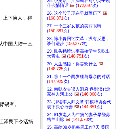
25. 小笑话：江泽民在对小英子说
什么悄悄话
🖼️
(
172,697
次)
26. 这个段子现在早就落伍了
🖼️
、上下换人，得
(
160,371
次)
27. 一个三岁女孩的美丽眼睛
(
150,381
次)
28. 陈小鲁回忆文革：没有反思，
谈何进步 (
150,277
次)
，从中国大陆一直
29. 鼠头鸭脖涉事高校学生又吃出
大青虫
🖼️
(
148,751
次)
30. 人生感悟：你喜欢什么
🖼️
(
148,725
次)
31. 瞧！一个两岁娃与母亲的对话
(
147,929
次)
32. 南朝农夫误入洞府 遇到汉代道
家神人河上公
🖼️
(
146,068
次)
33. 拜读李大师文章 韩模特协会代
锅者。

表下决心行善
🖼️
(
144,851
次)
34. 81岁老人为生病的妻子攀登苏
格兰山脉
🖼️
(
141,070
次)
；江泽民下令活摘
35. 高龄98岁仍每周工作7天 美国