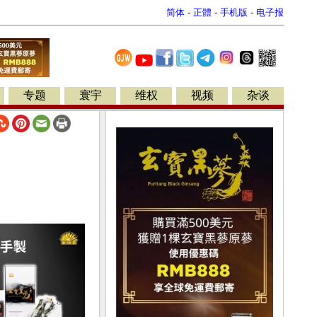
简体
-
正體
-
手机版
-
电子报
专题
寰宇
维权
视频
杂谈