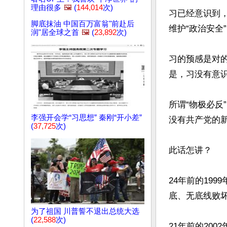
理由很多
🖼️
(
144,014
次)
习已经意识到
脚底抹油 中国百万富翁"前赴后
维护“政治安全
润"居全球之首
🖼️
(
23,892
次)
习的预感是对
是，习没有意识
所谓“物极必反
李强开会学“习思想” 秦刚“开小差”
没有共产党的新
(
37,725
次)
此话怎讲？

24年前的19
底、无底线败坏
为了祖国 川普誓不退出总统大选
(
22,588
次)
21年前的20