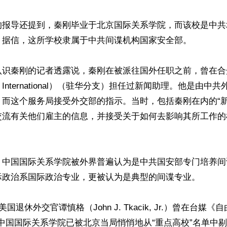
的报导还提到，秦刚毕业于北京国际关系学院，而该校是中共
。据信，这所学校隶属于中共间谍机构国家安全部。

认识秦刚的记者透露说，秦刚在被派往国外任职之前，曾在合
ress International）（驻华分支）担任过新闻助理。他是由
，而这个服务局接受外交部的指示。当时，包括秦刚在内的“新
交流有关他们雇主的信息，并接受关于如何去影响其所工作的
，中国国际关系学院被外界普遍认为是中共国安部专门培养间
际政治系国际政治专业，更被认为是典型的间谍专业。

美国退休外交官谭慎格（John J. Tkacik, Jr.）曾在台媒
8年中国国际关系学院已被北京当局悄悄地从“重点高校”名单中