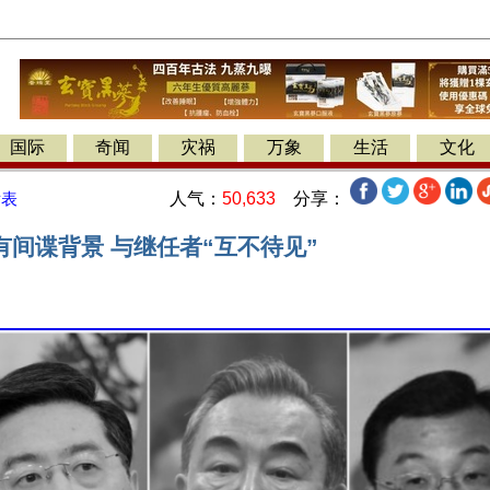
国际
奇闻
灾祸
万象
生活
文化
人气：
50,633
分享：
发表
有间谍背景 与继任者“互不待见”