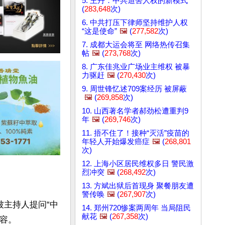
5. 王丹：中共迫害人权的新模式
(
283,648
次)
6. 中共打压下律师坚持维护人权
“这是使命”
🖼️
(
277,582
次)
7. 成都大运会将至 网络热传召集
帖
🖼️
(
273,768
次)
8. 广东佳兆业广场业主维权 被暴
力驱赶
🖼️
(
270,430
次)
9. 周世锋忆述709案经历 被屏蔽
🖼️
(
269,858
次)
10. 山西著名学者郝劲松遭重判9
年
🖼️
(
269,746
次)
11. 捂不住了！接种“灭活”疫苗的
年轻人开始爆发癌症
🖼️
(
268,801
次)
12. 上海小区居民维权多日 警民激
烈冲突
🖼️
(
268,492
次)
13. 方斌出狱后首现身 聚餐朋友遭
警传唤
🖼️
(
267,907
次)
被主持人提问“中
14. 郑州720惨案两周年 当局阻民
献花
🖼️
(
267,358
次)
容。
