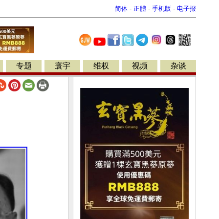
简体
-
正體
-
手机版
-
电子报
专题
寰宇
维权
视频
杂谈