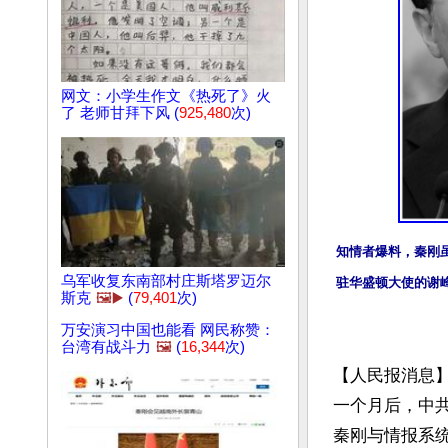
网文：小学生作文《热死了》火
了 老师甘拜下风 (
925,480
次)
知情者爆料，秦刚
乌军收复东南部村庄斯塔罗迈尔
驻华盛顿大使的谢峰和
斯克
🖼️▶️
(
79,401
次)
万安演习中国也能看 网民称赞：
台湾有战斗力
🖼️
(
16,344
次)
【人民报消息】
一个月后，中
秦刚与情报系