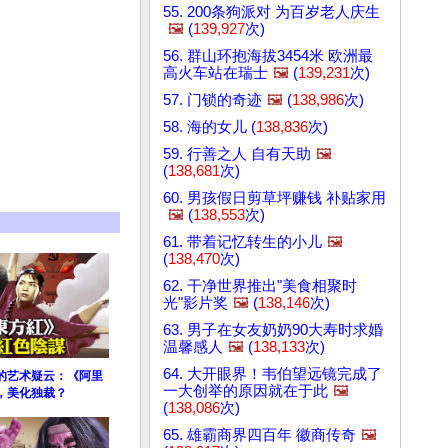
55. 200条狗派对 为百岁老人庆生
🖼️
(
139,927
次)
56. 群山环抱海拔3454米 欧洲最
高火车站在瑞士
🖼️
(
139,231
次)
57. 门锁的奇迹
🖼️
(
138,986
次)
58. 海的女儿 (
138,836
次)
59. 行善之人 自有天助
🖼️
(
138,681
次)
60. 男孩假日剪草坪赚钱 补贴家用
🖼️
(
138,553
次)
61. 带着记忆转生的小儿
🖼️
(
138,470
次)
62. 干净世界推出"美食相聚时
光"影片奖
🖼️
(
138,146
次)
63. 男子在女友奶奶90大寿时求婚
温馨感人
🖼️
(
138,133
次)
64. 大开眼界！韦伯望远镜完成了
义的艺术疑云：《阿里
一大创举的原因就在于此
🖼️
，美化独裁？
(
138,086
次)
65. 雄霸商界四百年 徽商传奇
🖼️