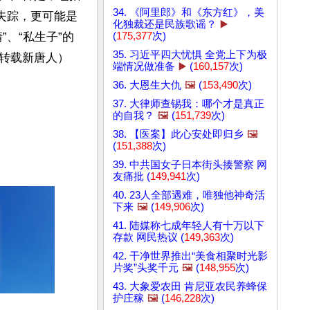
34. 《阿里郎》和《东方红》，美
失踪，更可能是
化独裁还是民族歌谣？
▶️
(
175,377
次)
、“私生子”的
35. 习近平四大忧惧 全党上下为极
（转载新唐人）
端情况做准备
▶️
(
160,157
次)
36. 大恩生大仇
🖼️
(
153,490
次)
37. 大律师查锡我：哪个才是真正
的自我？
🖼️
(
151,739
次)
38. 【医案】此心安处即归乡
🖼️
(
151,388
次)
39. 中共国女子日本街头揍警察 网
友痛批 (
149,941
次)
40. 23人全部遇难，唯独他神奇活
下来
🖼️
(
149,906
次)
41. 陆媒称七成年轻人有十万以下
存款 网民热议 (
149,363
次)
42. 干净世界推出“美食相聚时光影
片奖”头奖千元
🖼️
(
148,955
次)
43. 大象爱农田 肯尼亚农民养蜂保
护庄稼
🖼️
(
146,228
次)