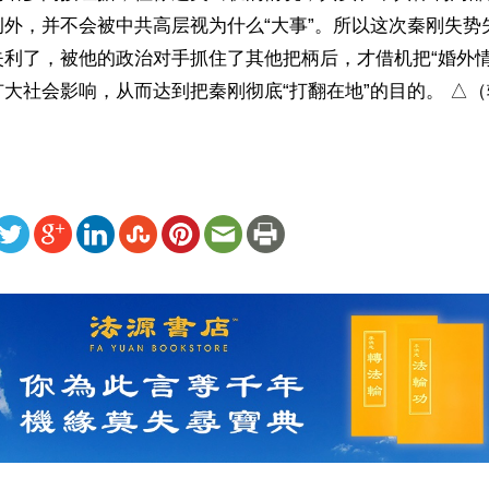
例外，并不会被中共高层视为什么“大事”。所以这次秦刚失势
利了，被他的政治对手抓住了其他把柄后，才借机把“婚外情”
大社会影响，从而达到把秦刚彻底“打翻在地”的目的。 △
ww.renminbao.com/rmb/articles/2023/7/26/76926.html