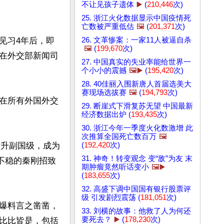
不让见孩子遗体
▶️
(
210,446
次)
25. 浙江火化数据显示中国疫情死
亡数被严重低估
🖼️
(
201,371
次)
26. 文革惨案：一家11人被逼自杀
见习4年后，即
🖼️
(
199,670
次)
在外交部新闻司
27. 中国真实的失业率能给世界一
个小小的震撼
🖼️▶️
(
195,420
次)
28. 40佳丽入围新唐人首届选美大
赛现场选拔赛
🖼️
(
194,793
次)
在所有外国外交
29. 断崖式下滑复苏无望 中国最新
经济数据出炉 (
193,435
次)
30. 浙江今年一季度火化数激增 此
次推算全国死亡数百万
🖼️
(
192,420
次)
晋升副国级，成为
31. 神奇！转变观念 变“敌”为友 末
不稳的秦刚招致
期肿瘤竟然听话变小
🖼️▶️
(
183,655
次)
32. 高盛下调中国国有银行股票评
级 引发剧烈震荡 (
181,051
次)
爆料言之凿凿，
33. 刘横的故事：他救了人为何还
要死去？
▶️
(
178,230
次)
比比皆是，包括