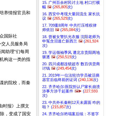
15. 广州百余村民讨土地 村口打横
幅
🖼️
(
265,805
次)
培养情报官员和
16. 西安中考现大量回流生 家长抗
议
🖼️
(
265,529
次)
17. 709案8周年 中共打压维权律
师依旧
🖼️
(
265,084
次)
众国际社
18. 曾被女警扒光衣服 沈阳老师为
申冤含泪逃亡新西兰
🖼️
(
261,924
中共外交人员服务局
次)
闻助理”们每周
19. 学运领袖季风 遭北京贵阳两地
驱逐
🖼️
(
250,519
次)
机构这一类的指
20. 四川成都连锁超市 数百供货商
讨钱
🖼️
(
249,454
次)
21. 2019年一位法轮功学员被活摘
器官后临终前的证词 (
240,136
次)
谍的院校，而秦
22. 齐齐哈尔:医院拒认尸家长崩溃
涉事方涉千起案件
🖼️▶️
(
227,593
次)
23. 中共外长秦刚12天未露面 咋的
《自由时报》上撰文
啦？ (
215,857
次)
剔除，变成了国安
24. 齐齐哈尔坍塌案后续：不签字