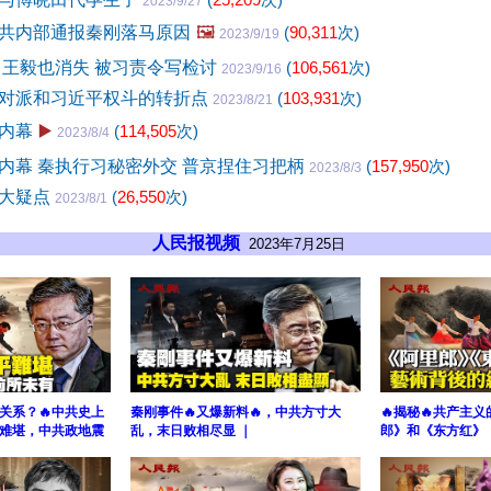
2023/9/27
共内部通报秦刚落马原因
🖼️
(
90,311
次)
2023/9/19
 王毅也消失 被习责令写检讨
(
106,561
次)
2023/9/16
对派和习近平权斗的转折点
(
103,931
次)
2023/8/21
内幕
▶️
(
114,505
次)
2023/8/4
内幕 秦执行习秘密外交 普京捏住习把柄
(
157,950
次)
2023/8/3
两大疑点
(
26,550
次)
2023/8/1
人民报视频
2023年7月25日
关系？🔥中共史上
秦刚事件🔥又爆新料🔥，中共方寸大
🔥揭秘🔥共产主
难堪，中共政地震
乱，末日败相尽显 ｜
郎》和《东方红》