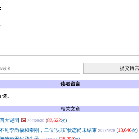
:
读者留言
反馈。
相关文章
四大谜团
🖼️
(
82,632
次)
2023/9/30
不见李尚福和秦刚，二位“失联”状态尚未结束
(
18,646
次)
2023/9/29
与傅晓田代孕生子
(
25,209
次)