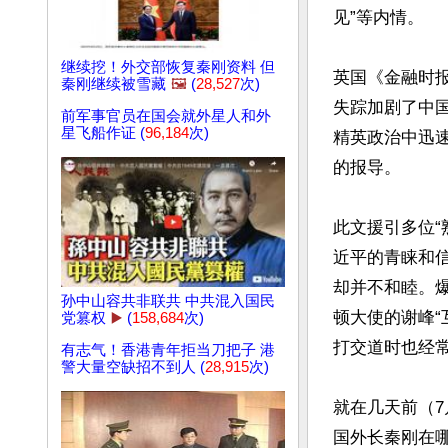
见”等内情。

继续挖！外交部恢复秦刚资料 但
英国《金融时报
秦刚继续被雪藏
🖼️
(
28,527
次)
失踪加剧了中
前军事官员在国会就外星人和外
星飞船作证 (
96,184
次)
精英政治中迅速
的报导。

此文援引多位“
近平的青睐和
却并不和睦。
孙中山容共非联共 中共混入国民
顿大使的谢峰“
党篡权
▶️
(
158,684
次)
打交道时也经常
有志气！香港青年拒当刀把子 港
警大量空缺招不到人 (
28,915
次)
就在几天前（7
国外长秦刚在哪