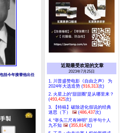
近期最受欢迎的文章
2023年7月25日
包括今年接替他出任
1. 川普盛赞电影《自由之声》 为
2024年大选造势 (
916,313
次)
2. 火星上的“甜甜圈”是从哪里来？
(
493,425
次)
3. 【特稿】破除进化假说的经典
迷思（下）
🖼️
(
486,437
次)
4. “举头三尺有神明” 后半句十人
九不知
🖼️
(
355,814
次)