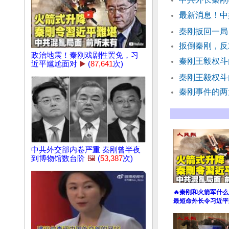
最新消息！中
秦刚扳回一局
扳倒秦刚，反
政治地震！秦刚戏剧性罢免，习
秦刚王毅权斗
近平尴尬面对
▶️
(
87,641
次)
秦刚王毅权斗
秦刚事件的
中共外交部内卷严重 秦刚曾半夜
到博物馆数台阶
🖼️
(
53,387
次)
🔥秦刚和火箭军什么
最短命外长令习近平