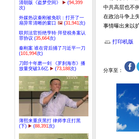
清朝版《盗梦空间》
▶️
(
94,399
中共高层也不
次)
在政治斗争上失
外媒热议秦刚被免职：打开了一
扇异常清晰的窗口
🖼️
(
31,941
次)
事情曝出来以扩
联邦法官拒绝亨特·拜登税务案认
文章网址: http://w
罪协议 (
35,664
次)
打印机版
秦刚案 谁在背后捅了习近平一刀
(
101,994
次)
刀郎十年磨一剑 《罗刹海市》播
放量突破3.6亿
▶️
(
73,188
次)
分享至：
薄熙来重庆黑打 律师李庄打黑
(下)
▶️
(
88,391
次)