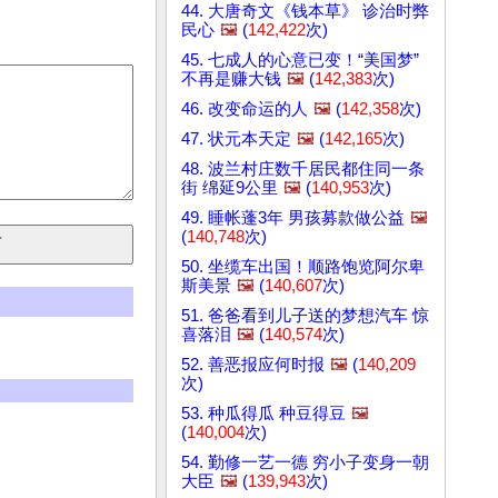
44. 大唐奇文《钱本草》 诊治时弊
民心
🖼️
(
142,422
次)
45. 七成人的心意已变！“美国梦”
不再是赚大钱
🖼️
(
142,383
次)
46. 改变命运的人
🖼️
(
142,358
次)
47. 状元本天定
🖼️
(
142,165
次)
48. 波兰村庄数千居民都住同一条
街 绵延9公里
🖼️
(
140,953
次)
49. 睡帐蓬3年 男孩募款做公益
🖼️
(
140,748
次)
50. 坐缆车出国！顺路饱览阿尔卑
斯美景
🖼️
(
140,607
次)
51. 爸爸看到儿子送的梦想汽车 惊
喜落泪
🖼️
(
140,574
次)
52. 善恶报应何时报
🖼️
(
140,209
次)
53. 种瓜得瓜 种豆得豆
🖼️
(
140,004
次)
54. 勤修一艺一德 穷小子变身一朝
大臣
🖼️
(
139,943
次)