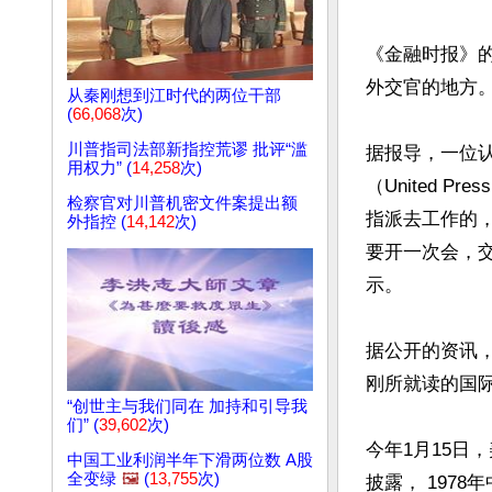
《金融时报》
外交官的地方
从秦刚想到江时代的两位干部
(
66,068
次)
川普指司法部新指控荒谬 批评“滥
据报导，一位
用权力” (
14,258
次)
（United P
检察官对川普机密文件案提出额
指派去工作的
外指控 (
14,142
次)
要开一次会，
示。

据公开的资讯
刚所就读的国
“创世主与我们同在 加持和引导我
们” (
39,602
次)
今年1月15日，
中国工业利润半年下滑两位数 A股
全变绿
🖼️
(
13,755
次)
披露， 197