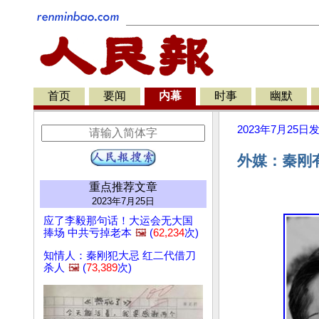
首页
要闻
内幕
时事
幽默
2023年7月25日
外媒：秦刚
重点推荐文章
2023年7月25日
应了李毅那句话！大运会无大国
捧场 中共亏掉老本
🖼️
(
62,234
次)
知情人：秦刚犯大忌 红二代借刀
杀人
🖼️
(
73,389
次)