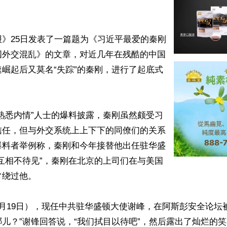
》25日发表了一篇题为《习近平最爱的秦刚
国外交混乱》的文章，对近几年在残酷的中国
崛起后又莫名“失踪”的秦刚，进行了起底式
熟悉内情”人士的爆料披露，秦刚虽然颇受习
信任，但与外交系统上上下下的同僚们的关系
爆料者举例称，秦刚和今年接替他出任驻华盛
互相不待见”，秦刚在北京的上司们在与美国
绕过他。

月19日），现任中共驻华盛顿大使谢峰，在阿斯彭安全论坛
儿？”谢锋回答说，“我们拭目以待吧”，然后露出了灿烂的笑