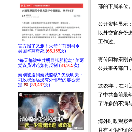
部的下属单位。
公开资料显示
以外交官身份
工作过。

官方报了又删！火箭军前副司令
吴国华离奇死 (
66,168
次)
有传闻称秦刚
“每天都被中共明目张胆抢劫” 美两
党议员讨论如何反制 (
34,919
次)
公共事务部门
秦刚被送到秦城监狱? 矢板明夫：
习政权远远没有外部想的那么安
定
🖼️
(
33,437
次)
2023年，在
了中共当前最
了许多的不满与
海外时政观察
且有可供印证