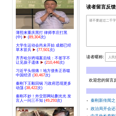
读者留言反馈
薄熙来重庆黑打 律师李庄打黑
(中)
▶️
(
89,304
次)
大学生运动会尚未开始 成都已经
草木皆兵
▶️
(
77,501
次)
读者暱称:
齐齐哈尔坍塌案后续：不签字不
让见孩子遗体
▶️
(
210,446
次)
习近平头很痛！地方债务正吞噬
中国经济 (
30,467
次)
欢迎您的留言
秦刚下王毅回锅 习政府恐现更多
动荡 (
38,422
次)
秦刚不妙！外交部网站删光光 发
秦刚新传闻之
言人一问三不知 (
49,293
次)
政治局开会还
中共外长秦刚