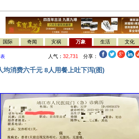
国际
奇闻
灾祸
万象
生活
文化
人气：
32,731
分享：
发表
均消费六千元 8人用餐上吐下泻(图)