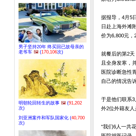
据报导，4月5
日赴上海外滩附近的U
价为6,800元，
男子坚持20年 终买回已故母亲的
老爷车
🖼️
(
170,106
次)
就餐后的第2
且全身发寒，
医院诊断急性胃
自己的情况告诉
于是他们联系3
明朝轮回转生的故事
🖼️
(
91,202
次)
外2位外籍友人
刘亚洲案件和军队国家化 (
40,700
次)
“我们6人一共
医院就医记录