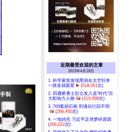
近期最受欢迎的文章
2023年4月19日
1. 科学家首发现黑洞在太空狂奔
一路造就新星
▶️
(
518,351
次)
2. 四通桥勇士彭立发入选"时代"百
大影响力人物
🖼️
(
319,998
次)
3. 709案胡石根 刑满后行踪不明
🖼️
(
266,450
次)
4. 一地鸡毛 习近平足球梦碎原因
(
266,222
次)