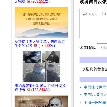
读者留言反馈
无完肤
🖼️
(
203,251
次)
基督徒读李大师文章：来自高层
生命的召唤
🖼️
(
48,528
次)
读者暱称:
欢迎您的留言
纽约盗窃案针对老人 在银行盗换
中国热传网文
银行卡
🖼️
(
192,243
次)
中国38城市
上海一网约车