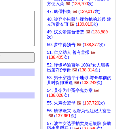
方便入菜
🖼️
(
139,700
次)
47. 疯僧扫秦
🖼️
(
139,017
次)
48. 被弃小松鼠与拯救牠的老兵 建
立珍贵友谊
🖼️
(
139,010
次)
49. 汉文帝露台惜费
🖼️
(
138,989
次)
50. 梦中得预告
🖼️
(
138,877
次)
51. 仁义助人 善有善报
🖼️
(
138,495
次)
52. 弹钢琴逾百年 108岁女人瑞将
出第7张专辑
🖼️
(
138,314
次)
53. 男子穿越半个地球 与45年前的
儿时保姆重逢
🖼️
(
138,249
次)
54. 县令为申冤亭鬼办案
🖼️
(
138,028
次)
55. 朱寿命赎母
🖼️
(
137,720
次)
56. 请求赈灾 地府为他注记大富贵
🖼️
(
137,661
次)
57. 波兰女选手拍卖奥运银牌 资助
陌生男婴开刀
🖼️
(
137,646
次)