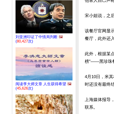
他客人自己声称
宋小姐说，之后
该餐厅官网显示，U
刘亚洲印证了中情局判断
🖼️
餐厅，此外还入
(
80,427
次)
此外，根据某
榜”——黑珍珠
4月10日，米
阅读李大师文章 人生获得希望
🖼️
时还没有最终结
(
45,626
次)
上海媒体报导，截至
联系。
