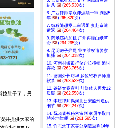
5. 官媒批孔乙己文学 网民编曲遭
封杀
🖼️
(
265,530
次)
6. 广西律师覃永沛煽颠一审 判囚5
年
🖼️
(
265,320
次)
7. 编程随想案二审遇阻 妻赴京遭
遣返
🖼️
(
264,464
次)
8. 商场违约加租 广州再爆白纸革
命
🖼️
(
264,265
次)
9. 昆明房子烂尾 业主维权遭警察
抓捕
🖼️
(
264,018
次)
10. 河南村镇银行储户拉横幅 追讨
存款
🖼️
(
263,765
次)
11. 德国外长访华 多位维权律师遭
软禁
🖼️
(
263,529
次)
12. 铁链女案宣判 前媒体人再发12
质疑
🖼️
(
262,558
次)
就拉肚子了，另
13. 李庄律师揭河北公安酷刑逼供
细节
🖼️
(
262,247
次)
14. 阮晓寰被秘密审判 家属争取自
聘外地律师
🖼️
(
261,585
次)
情况并提供大家的
15. 许志永丁家喜分别遭重判14年
的症状“与餐厅