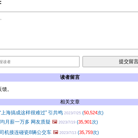
:
读者留言
反馈。
相关文章
“上海搞成这样很难过” 引共鸣
(
50,524
次)
2023/7/25
人均月薪一万多 网友质疑
🖼️
(
35,901
次)
2023/7/19
司机接连碰瓷8辆公交车
🖼️
(
35,759
次)
2023/7/13