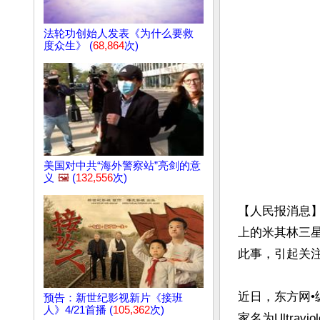
法轮功创始人发表《为什么要救
度众生》 (
68,864
次)
美国对中共“海外警察站”亮剑的意
义
🖼️
(
132,556
次)
【人民报消息】
上的米其林三
此事，引起关注
近日，东方网
预告：新世纪影视新片《接班
人》4/21首播 (
105,362
次)
家名为Ultravio