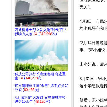
无关”。

4月8日，市民
均出现恶心和呕
四通桥勇士彭立发入选"时代"百大
影响力人物
🖼️
(
319,998
次)
“3月14日当
事。”宋小姐说
宋小姐说，后
科技公司执行长癌症晚期 奇迹重
生
🖼️
(
140,278
次)
3月31日，宋小姐
这个消息很遗憾
官方清理刘亚洲“余毒” 搞不好党就
分裂 (
60,493
次)
江门徒闷声大发财 父母在城里捡
随后，宋小姐
破烂10余年 (
48,120
次)