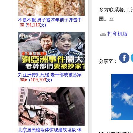
多方联系餐厅
国。△
不是不报 男子被20年前子弹击中
🖼️
(
91,110
次)
文章网址: http://w
打印机版
分享至：
刘亚洲传判死缓 老干部或被抄家
🖼️▶️
(
109,703
次)
北京居民楼墙体惊现建筑垃圾 体