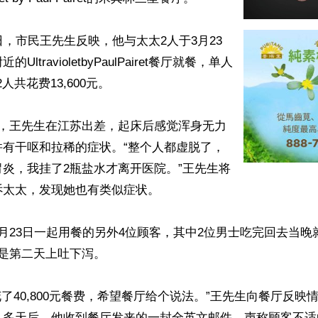
日，市民王先生反映，他与太太2人于3月23
ltravioletbyPaulPairet餐厅就餐，单人
2人共花费13,600元。

天，王先生在江苏出差，起床后感觉浑身无力
并有干呕和拉稀的症状。“整个人都虚脱了，
炎，我挂了2瓶盐水才离开医院。”王先生将
太太，发现她也有类似症状。

月23日一起用餐的另外4位顾客，其中2位男士吃完回去当晚
是第二天上吐下泻。

花了40,800元餐费，希望餐厅给个说法。”王先生向餐厅反映
。多天后，他收到餐厅发来的一封全英文邮件，声称顾客不适