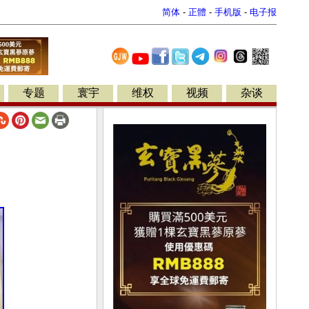
简体
-
正體
-
手机版
-
电子报
专题
寰宇
维权
视频
杂谈