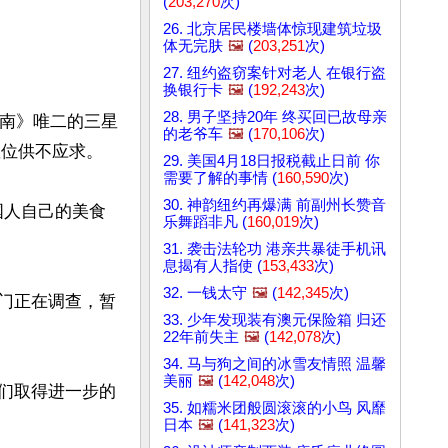
(
203,270
次)
26. 北京居民楼墙体惊现建筑垃圾
体无完肤
🖼️
(
203,251
次)
27. 纽约盗窃案针对老人 在银行盗
换银行卡
🖼️
(
192,243
次)
28. 男子坚持20年 终买回已故母亲
其林指南》唯二的三星
的老爷车
🖼️
(
170,106
次)
位供不应求。

29. 美国4月18日报税截止日前 你
需要了解的事情 (
160,590
次)
30. 神韵纽约再爆满 前副州长赞音
国人自己的美食
乐舞蹈非凡 (
160,019
次)
31. 袭击法轮功 港亲共暴徒手机讯
息揭有人指使 (
153,433
次)
32. 一钱太守
🖼️
(
142,345
次)
部门正在调查，暂
33. 少年发现装有澳元保险箱 归还
22年前失主
🖼️
(
142,078
次)
34. 马与狗之间的冰雪友情照 温馨
美丽
🖼️
(
142,048
次)
未与他们取得进一步的
35. 如糯米团般圆滚滚的小鸟 风靡
日本
🖼️
(
141,323
次)