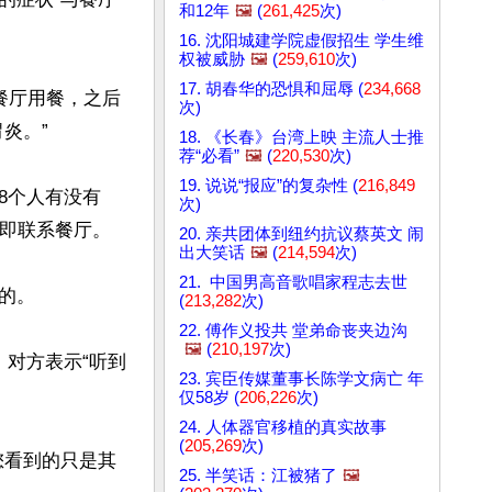
和12年
🖼️
(
261,425
次)
16. 沈阳城建学院虚假招生 学生维
权被威胁
🖼️
(
259,610
次)
17. 胡春华的恐惧和屈辱 (
234,668
述餐厅用餐，之后
次)
。”

18. 《长春》台湾上映 主流人士推
荐“必看”
🖼️
(
220,530
次)
19. 说说“报应”的复杂性 (
216,849
8个人有没有
次)
即联系餐厅。

20. 亲共团体到纽约抗议蔡英文 闹
出大笑话
🖼️
(
214,594
次)
21. 中国男高音歌唱家程志去世
。

(
213,282
次)
22. 傅作义投共 堂弟命丧夹边沟
🖼️
(
210,197
次)
人员，对方表示“听到
23. 宾臣传媒董事长陈学文病亡 年
仅58岁 (
206,226
次)
24. 人体器官移植的真实故事
(
205,269
次)
您看到的只是其
25. 半笑话：江被猪了
🖼️