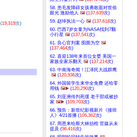
58. 患毛发障碍女孩勇敢面对世俗
眼光 激励他人
🖼️
(
137,639
次)
59. 赵绰执法一心
🖼️
(
137,618
次)
(
19,319
次)
60. 巴西7岁女童为NASA找到7颗
小行星
🖼️
(
137,541
次)
61. 良心官判案 囹圄为空
🖼️
(
137,464
次)
62. 喜迎138年来首位女婴 美国一
家族全家乐翻天
🖼️
(
137,214
次)
63. 中南海奇闻！江泽民大战群鹰
🖼️
(
120,936
次)
64. 外国留学生来华全免费 还给零
用钱
🖼️▶️
(
120,290
次)
65. 刘亚洲传判死缓 老干部或被抄
家
🖼️▶️
(
109,703
次)
66. 预告：新世纪影视新片《接班
人》4/21首播 (
105,362
次)
67. 周恩来给斯大林抬棺 官媒从未
提及 (
96,416
次)
68. 明朝轮回转生的故事
🖼️