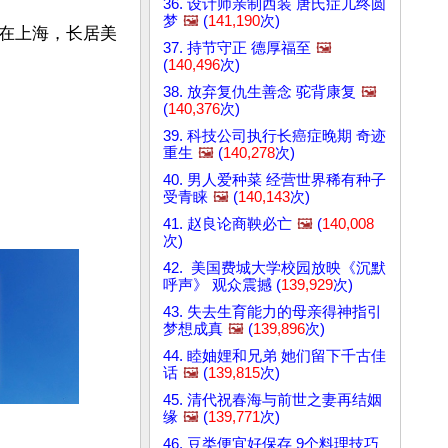
36. 设计师亲制西装 唐氏症儿终圆
梦
🖼️
(
141,190
次)
在上海，长居美
37. 持节守正 德厚福至
🖼️
(
140,496
次)
38. 放弃复仇生善念 驼背康复
🖼️
(
140,376
次)
39. 科技公司执行长癌症晚期 奇迹
重生
🖼️
(
140,278
次)
40. 男人爱种菜 经营世界稀有种子
受青睐
🖼️
(
140,143
次)
41. 赵良论商鞅必亡
🖼️
(
140,008
次)
42. 美国费城大学校园放映《沉默
呼声》 观众震撼 (
139,929
次)
43. 失去生育能力的母亲得神指引
梦想成真
🖼️
(
139,896
次)
44. 睦妯娌和兄弟 她们留下千古佳
话
🖼️
(
139,815
次)
45. 清代祝春海与前世之妻再结姻
缘
🖼️
(
139,771
次)
46. 豆类便宜好保存 9个料理技巧