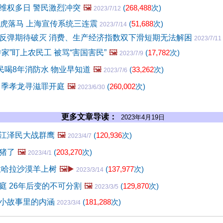
维权多日 警民激烈冲突
🖼️
(
268,488
次)
2023/7/12
老虎落马 上海宣传系统三连震
(
51,688
次)
2023/7/14
反弹期待破灭 消费、生产经济指数双下滑短期无法解困
2023/7/11
家”盯上农民工 被骂“害国害民”
🖼️
(
17,782
次)
2023/7/9
民喝8年消防水 物业早知道
🖼️
(
33,262
次)
2023/7/6
 季孝龙寻滋罪开庭
🖼️
(
260,002
次)
2023/6/30
更多文章导读：
2023年4月19日
江泽民大战群鹰
🖼️
(
120,936
次)
2023/4/7
猪了
🖼️
(
203,270
次)
2023/4/1
撒哈拉沙漠羊上树
🖼️▶️
(
137,977
次)
2023/3/14
庭 26年后变的不可分割
🖼️
(
129,870
次)
2023/3/5
小故事里的内涵
(
181,288
次)
2023/3/4