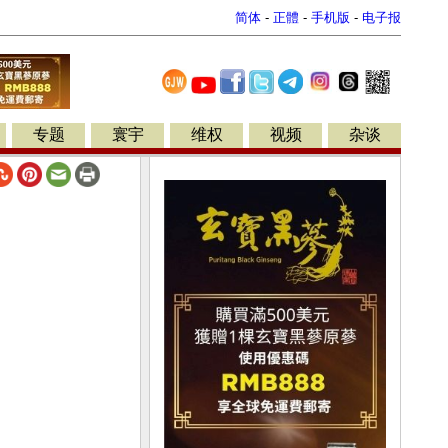
简体
-
正體
-
手机版
-
电子报
专题
寰宇
维权
视频
杂谈