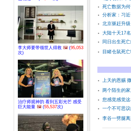
死亡数据为何
分析家：习近
北京驱赶升级
大陆十天17
同日出生死亡
李大师要带领世人得救
🖼️
(
95,053
目睹仓鼠死亡
次)
上天的恩赐 
两个陌生的家
您感觉感觉这
治疗师观神韵 看到五彩光芒 感受
巨大能量
🖼️
(
55,537
次)
一个不可思议
李谷一劈腿离