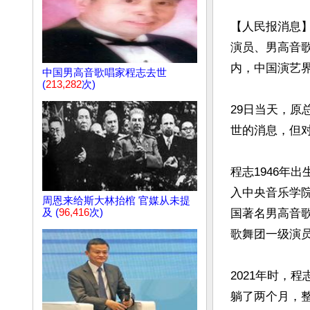
【人民报消息】
演员、男高音歌
内，中国演艺界
中国男高音歌唱家程志去世
(
213,282
次)
29日当天，原
世的消息，但对
程志1946年
入中央音乐学
周恩来给斯大林抬棺 官媒从未提
国著名男高音
及 (
96,416
次)
歌舞团一级演员
2021年时，
躺了两个月，整