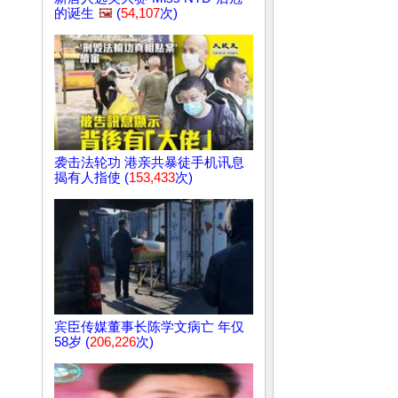
的诞生
🖼️
(
54,107
次)
袭击法轮功 港亲共暴徒手机讯息
揭有人指使 (
153,433
次)
宾臣传媒董事长陈学文病亡 年仅
58岁 (
206,226
次)