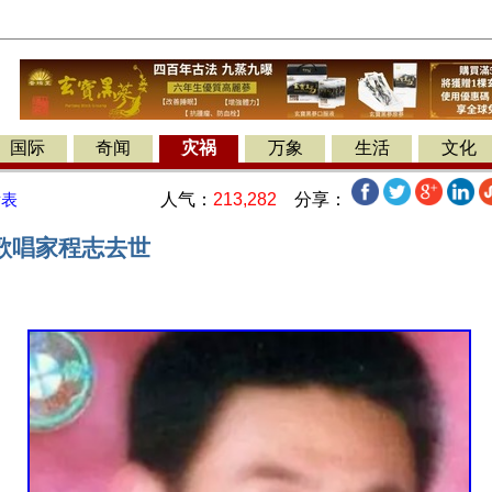
国际
奇闻
灾祸
万象
生活
文化
人气：
213,282
分享：
发表
歌唱家程志去世