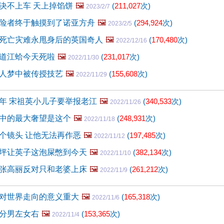
决不上车 天上掉馅饼
🖼️
(
211,027
次)
2023/2/7
险者终于触摸到了诺亚方舟
🖼️
(
294,924
次)
2023/2/5
死亡灾难永甩身后的英国奇人
🖼️
(
170,480
次)
2022/12/16
道江蛤今天死啦
🖼️
(
231,017
次)
2022/11/30
人梦中被传授技艺
🖼️
(
155,608
次)
2022/11/29
年 宋祖英小儿子要举报老江
🖼️
(
340,533
次)
2022/11/26
中的最大奢望是这个
🖼️
(
248,931
次)
2022/11/18
个镜头 让他无法再作恶
🖼️
(
197,485
次)
2022/11/12
坪让英子这泡屎憋到今天
🖼️
(
382,134
次)
2022/11/10
张高丽反对只和老婆上床
🖼️
(
261,212
次)
2022/11/9
对世界走向的意义重大
🖼️
(
165,318
次)
2022/11/6
分男左女右
🖼️
(
153,365
次)
2022/11/4