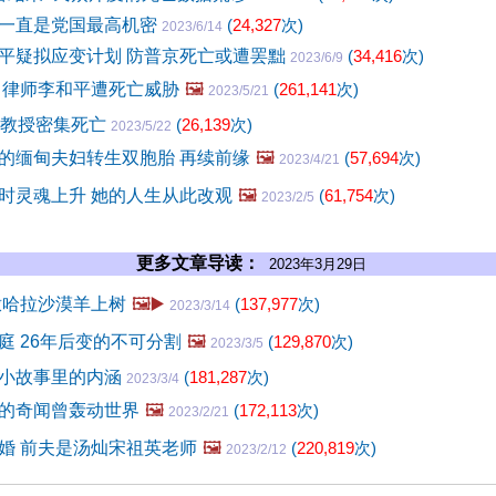
一直是党国最高机密
(
24,327
次)
2023/6/14
平疑拟应变计划 防普京死亡或遭罢黜
(
34,416
次)
2023/6/9
 律师李和平遭死亡威胁
🖼️
(
261,141
次)
2023/5/21
名教授密集死亡
(
26,139
次)
2023/5/22
的缅甸夫妇转生双胞胎 再续前缘
🖼️
(
57,694
次)
2023/4/21
时灵魂上升 她的人生从此改观
🖼️
(
61,754
次)
2023/2/5
更多文章导读：
2023年3月29日
撒哈拉沙漠羊上树
🖼️▶️
(
137,977
次)
2023/3/14
庭 26年后变的不可分割
🖼️
(
129,870
次)
2023/3/5
小故事里的内涵
(
181,287
次)
2023/3/4
的奇闻曾轰动世界
🖼️
(
172,113
次)
2023/2/21
婚 前夫是汤灿宋祖英老师
🖼️
(
220,819
次)
2023/2/12