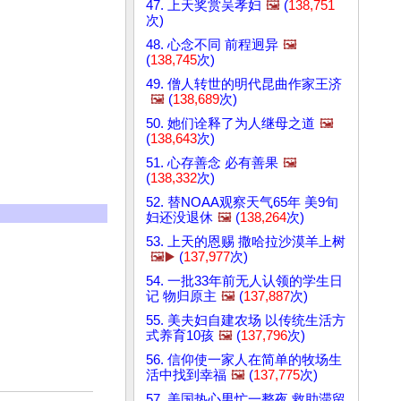
47. 上天奖赏吴孝妇
🖼️
(
138,751
次)
48. 心念不同 前程迥异
🖼️
(
138,745
次)
49. 僧人转世的明代昆曲作家王济
🖼️
(
138,689
次)
50. 她们诠释了为人继母之道
🖼️
(
138,643
次)
51. 心存善念 必有善果
🖼️
(
138,332
次)
52. 替NOAA观察天气65年 美9旬
妇还没退休
🖼️
(
138,264
次)
53. 上天的恩赐 撒哈拉沙漠羊上树
🖼️▶️
(
137,977
次)
54. 一批33年前无人认领的学生日
记 物归原主
🖼️
(
137,887
次)
55. 美夫妇自建农场 以传统生活方
式养育10孩
🖼️
(
137,796
次)
56. 信仰使一家人在简单的牧场生
活中找到幸福
🖼️
(
137,775
次)
57. 美国热心男忙一整夜 救助滞留