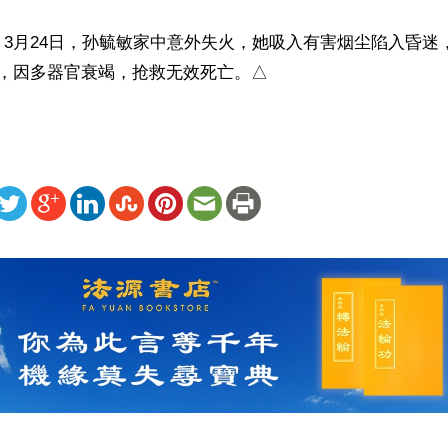
3月24日，孙毓敏家中意外失火，她吸入有害烟尘陷入昏迷
后，因多器官衰竭，抢救无效死亡。△
ww.renminbao.com/rmb/articles/2023/3/29/75783.html