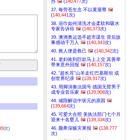
办
🖼️
(
140,477
次)
37. 每劳苍生念 不以黄屋尊
🖼️
(
140,441
次)
38. 浴巾如何清洗才会柔软和吸水
专家告诉你
🖼️
(
140,373
次)
39. 澳洲奥运选手超市谋生 背后故
事感动千万人
🖼️
(
140,343
次)
40. 救人便是救己
🖼️
(
140,342
次)
41. 老妇捡到巨款马上上交 其善举
带来意外回报
🖼️
(
140,157
次)
42. "超长耳"山羊走红巴基斯坦 或
创世界纪录
🖼️
(
139,917
次)
43. 用脚演奏法国号 德国无臂男子
成专业音乐家
🖼️
(
139,908
次)
44. 城隍解说中状元的原因
🖼️
(
139,664
次)
45. 可爱大合照 美执法部门七个月
迎来十名婴儿
🖼️
(
139,334
次)
46. 颜希深赈灾果报
🖼️
(
138,777
89
次)
次)