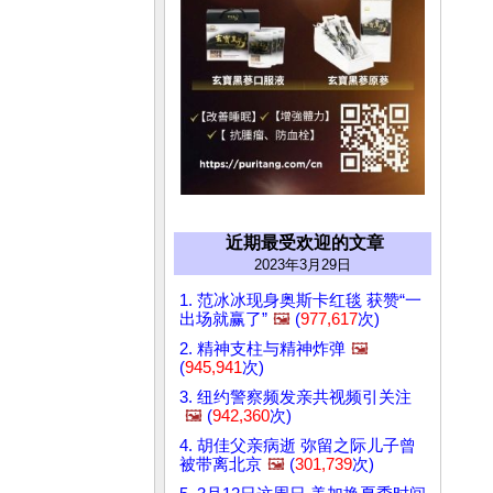
近期最受欢迎的文章
2023年3月29日
1. 范冰冰现身奥斯卡红毯 获赞“一
出场就赢了”
🖼️
(
977,617
次)
2. 精神支柱与精神炸弹
🖼️
(
945,941
次)
3. 纽约警察频发亲共视频引关注
🖼️
(
942,360
次)
4. 胡佳父亲病逝 弥留之际儿子曾
被带离北京
🖼️
(
301,739
次)