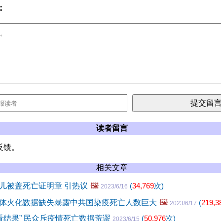
:
读者留言
反馈。
相关文章
儿被盖死亡证明章 引热议
🖼️
(
34,769
次)
2023/6/16
体火化数据缺失暴露中共国染疫死亡人数巨大
🖼️
(
219,3
2023/6/17
不看结果” 民众斥疫情死亡数据荒谬
(
50,976
次)
2023/6/15