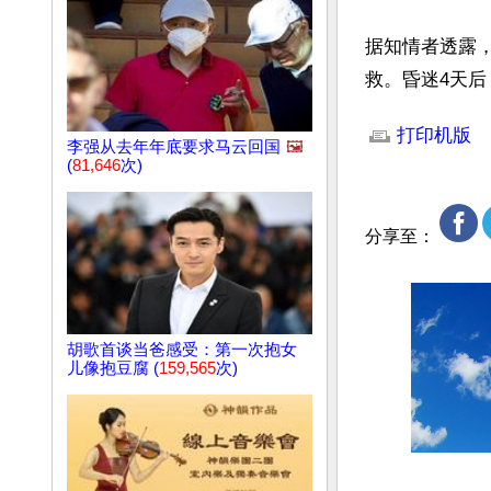
据知情者透露，
救。昏迷4天
文章网址: http://w
打印机版
李强从去年年底要求马云回国
🖼️
(
81,646
次)
分享至：
胡歌首谈当爸感受：第一次抱女
儿像抱豆腐 (
159,565
次)