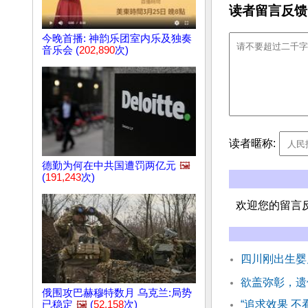
读者留言反馈
今晚首播: 神韵乐团室内乐及独奏
音乐会 (
202,890
次)
读者暱称:
德勤为何在中共国遭罚两亿元
🖼️
(
191,243
次)
欢迎您的留言
四川刚出生婴
欲盖弥彰，遗
俄围攻巴赫穆特数月 乌克兰:局势
“追求效果 
已稳定
🖼️
(
52,158
次)