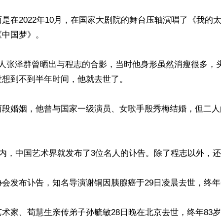
是在2022年10月，在国家大剧院的舞台压轴演唱了《我的
中国梦》。

持人张泽群曾晒出与程志的合影，当时他身形虽然消瘦很多，
想到不到半年时间，他就去世了。

两段婚姻，他曾与国家一级演员、女歌手殷秀梅结婚，但二人
之内，中国艺术界就发布了3位名人的讣告。除了程志以外，还
会发布讣告，知名导演谢铜因胰腺癌于29日凌晨去世，终年6
术家、荀慧生亲传弟子孙毓敏28日晚在北京去世，终年83岁