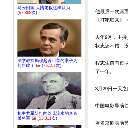
马云回国 大陆老板这样认为
他最后一次露面
(
57,368
次)
《打靶归来》《
去年9月，主
状态还不错，没
法学教授揭秘起诉川普的案子为
程志生前有过
何告吹了
🖼️
(
76,151
次)
了一年。

3月29日一天
中国电影导演协
把中共军队打的落花流水的李奇
维将军
🖼️
(
93,311
次)
著名京剧表演艺