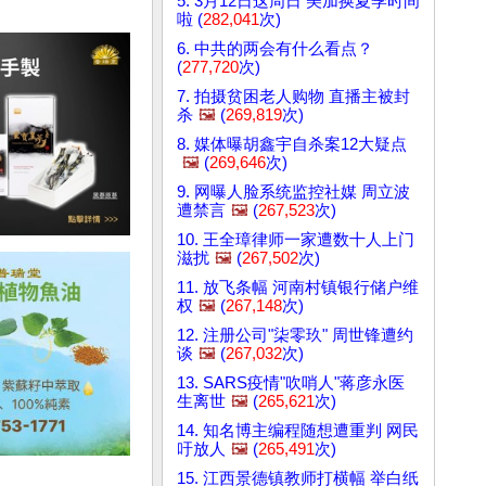
5. 3月12日这周日 美加换夏季时间
啦 (
282,041
次)
6. 中共的两会有什么看点？
(
277,720
次)
7. 拍摄贫困老人购物 直播主被封
杀
🖼️
(
269,819
次)
8. 媒体曝胡鑫宇自杀案12大疑点
🖼️
(
269,646
次)
9. 网曝人脸系统监控社媒 周立波
遭禁言
🖼️
(
267,523
次)
10. 王全璋律师一家遭数十人上门
滋扰
🖼️
(
267,502
次)
11. 放飞条幅 河南村镇银行储户维
权
🖼️
(
267,148
次)
12. 注册公司"柒零玖" 周世锋遭约
谈
🖼️
(
267,032
次)
13. SARS疫情"吹哨人"蒋彦永医
生离世
🖼️
(
265,621
次)
14. 知名博主编程随想遭重判 网民
吁放人
🖼️
(
265,491
次)
15. 江西景德镇教师打横幅 举白纸