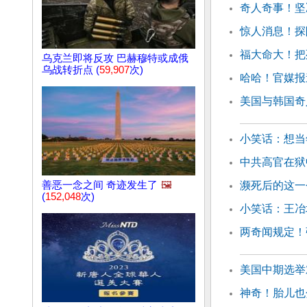
奇人奇事！坚
惊人消息！探
福大命大！把
乌克兰即将反攻 巴赫穆特或成俄
乌战转折点 (
59,907
次)
哈哈！官媒报
美国与韩国奇
小笑话：想当
中共高官在狱
善恶一念之间 奇迹发生了
🖼️
濒死后的这一
(
152,048
次)
小笑话：王冶
两奇闻规定！
美国中期选举
神奇！胎儿也