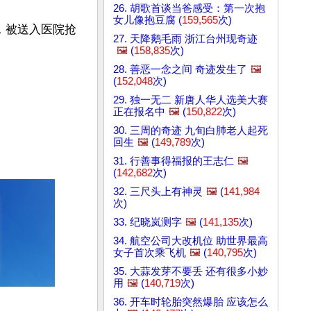
26. 胡歌首谈当爸感受：第一次抱
女儿像抱豆腐 (
159,565
次)
，被送入医院抢
27. 天降鹅毛雨 浙江台州现奇迹
🖼️
(
158,835
次)
28. 善恶一念之间 奇迹发生了
🖼️
(
152,048
次)
29. 独一无二 新唐人华人选美大赛
正在报名中
🖼️
(
150,822
次)
30. 三周的奇迹 九旬白肺老人起死
回生
🖼️
(
149,789
次)
31. 行善事得福报的王志仁
🖼️
(
142,682
次)
32. 三尺头上有神灵
🖼️
(
141,984
次)
33. 纪晓岚测字
🖼️
(
141,135
次)
34. 航空公司大改机位 助世界最高
女子首次乘飞机
🖼️
(
140,795
次)
35. 大蒜发芽不要丢 还有很多小妙
用
🖼️
(
140,719
次)
36. 开车时轮胎突然爆胎 应该怎么