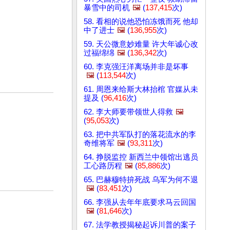
暴雪中的司机
🖼️
(
137,415
次)
58. 看相的说他恐怕冻饿而死 他却
中了进士
🖼️
(
136,955
次)
59. 天公微意妙难量 许大年诚心改
过福绵绵
🖼️
(
136,342
次)
60. 李克强汪洋离场并非是坏事
🖼️
(
113,544
次)
61. 周恩来给斯大林抬棺 官媒从未
提及 (
96,416
次)
62. 李大师要带领世人得救
🖼️
(
95,053
次)
63. 把中共军队打的落花流水的李
奇维将军
🖼️
(
93,311
次)
64. 挣脱监控 新西兰中领馆出逃员
工心路历程
🖼️
(
85,886
次)
65. 巴赫穆特拚死战 乌军为何不退
🖼️
(
83,451
次)
66. 李强从去年年底要求马云回国
🖼️
(
81,646
次)
67. 法学教授揭秘起诉川普的案子