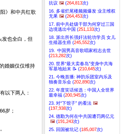
抗议
🖼️
(
264,813
次)
16. 多省烂尾楼频频爆发 业主维权
太阳》和中共红歌
无果
🖼️
(
264,453
次)
17. 前中共处级干部为何穿过三国
边境逃出中国 (
251,133
次)
18. 派出所长强奸法轮功学员 女儿
头发也全白，但
生殖器生癌 (
245,552
次)
19. 中国男高音歌唱家程志去世
(
213,282
次)
20. 世界“最大卖春岛”变身中共海
的婚姻仅仅维持
军基地始末 📝 (
210,645
次)
21. 今晚首播: 神韵乐团室内乐及
独奏音乐会 (
202,890
次)
22. 年度笑话候选：中国人全世界
有以下两人：

最幸福 (
200,945
次)
23. 对“下馆子” 的看法
🖼️
(
197,938
次)
6岁；

24. 德勤为何在中共国遭罚两亿元
🖼️
(
191,243
次)
。

25. 回国被坑记 (
185,007
次)