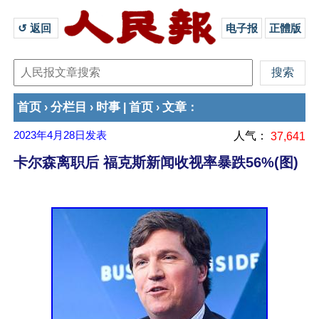
↺ 返回 
电子报
正體版
首页
分栏目
时事
首页
文章
›
›
|
›
：
2023年4月28日
发表
人气：
37,641
卡尔森离职后 福克斯新闻收视率暴跌56%(图)