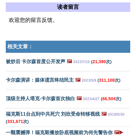
读者留言
欢迎您的留言反馈。
相关文章：
被炒后 卡尔森首度公开发声
🖼️
(
21,390
次)
2023/7/10
卡尔森演讲：媒体谎言终结民主
🖼️
(
311,108
次)
2023/5/9
顶级主持人塔克‧卡尔森首次独白
🖼️
(
66,504
次)
2023/4/27
福克斯11台点到中共死穴 刘欣受命转移视线
🖼️
2019/5/30
(
331,671
次)
一颗震撼弹！福克斯播放卧底视频前为何先警告你
🖼️▶️