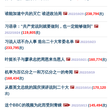
谁能加速中共的灭亡 谁进政治局
🖼️
(
238,794
次)
2022/10/29
习语录：“共产党说到就要做到，也一定能够做到”
🖼️
(
119,805
次)
2022/10/24
习说人话不办人事 造出二十大常委名单
🖼️
2022/10/23
(
233,795
次)
叶挺长子与廖承志把周恩来当恩人
🖼️
(
160,774
次)
2022/10/21
机率为百亿分之一和万亿分之一的奇闻
🖼️
2022/10/19
(
168,434
次)
从蔡英文总统的国庆演讲说到二十大
🖼️
(
170,120
2022/10/14
次)
这个BBC的视频为此而受到青睐
🖼️▶️
(
145,494
次)
2022/10/13