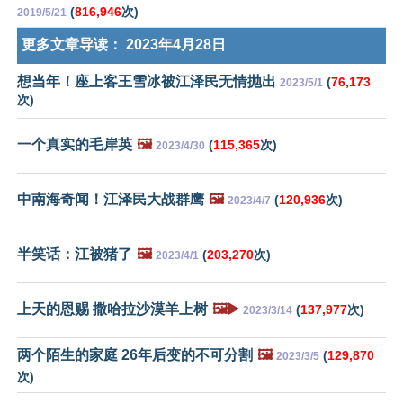
(
816,946
次)
2019/5/21
更多文章导读：
2023年4月28日
想当年！座上客王雪冰被江泽民无情抛出
(
76,173
2023/5/1
次)
一个真实的毛岸英
🖼️
(
115,365
次)
2023/4/30
中南海奇闻！江泽民大战群鹰
🖼️
(
120,936
次)
2023/4/7
半笑话：江被猪了
🖼️
(
203,270
次)
2023/4/1
上天的恩赐 撒哈拉沙漠羊上树
🖼️▶️
(
137,977
次)
2023/3/14
两个陌生的家庭 26年后变的不可分割
🖼️
(
129,870
2023/3/5
次)