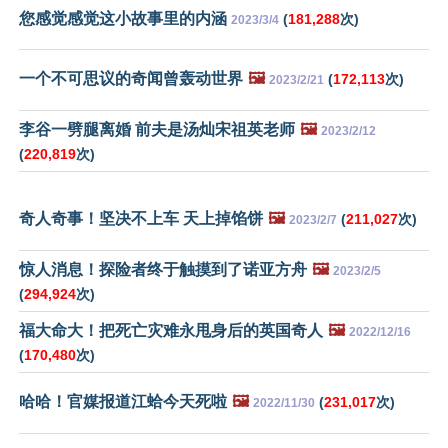
您感觉感觉这小故事里的内涵
(
181,288
次)
2023/3/4
一个不可思议的奇闻曾轰动世界
🖼️
(
172,113
次)
2023/2/21
李谷一劈腿离婚 前夫是汤灿宋祖英老师
🖼️
2023/2/12
(
220,819
次)
奇人奇事！坚决不上车 天上掉馅饼
🖼️
(
211,027
次)
2023/2/7
惊人消息！探险者终于触摸到了诺亚方舟
🖼️
2023/2/5
(
294,924
次)
福大命大！把死亡灾难永甩身后的英国奇人
🖼️
2022/12/16
(
170,480
次)
哈哈！官媒报道江蛤今天死啦
🖼️
(
231,017
次)
2022/11/30