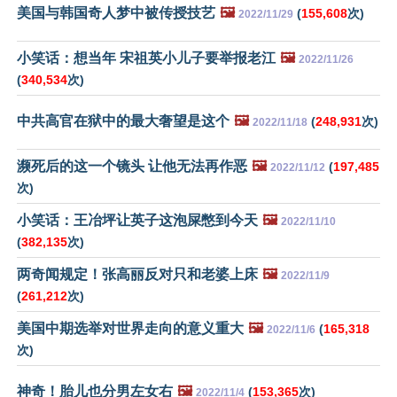
美国与韩国奇人梦中被传授技艺
🖼️
(
155,608
次)
2022/11/29
小笑话：想当年 宋祖英小儿子要举报老江
🖼️
2022/11/26
(
340,534
次)
中共高官在狱中的最大奢望是这个
🖼️
(
248,931
次)
2022/11/18
濒死后的这一个镜头 让他无法再作恶
🖼️
(
197,485
2022/11/12
次)
小笑话：王冶坪让英子这泡屎憋到今天
🖼️
2022/11/10
(
382,135
次)
两奇闻规定！张高丽反对只和老婆上床
🖼️
2022/11/9
(
261,212
次)
美国中期选举对世界走向的意义重大
🖼️
(
165,318
2022/11/6
次)
神奇！胎儿也分男左女右
🖼️
(
153,365
次)
2022/11/4