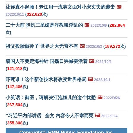
让你直不起腰！老江用一流英文面对小宋丈夫的袭击
🖼️
(
322,620
次)
2022/10/11
二十大前 扒扒三呆婊是咋教唆淫乱的
🖼️
(
282,864
2022/10/9
次)
祖父投胎做孙子 世界之大无奇不有
🖼️
(
189,272
次)
2022/10/3
墙国人不要定海神针 国殇日哭喊要活着
🖼️
2022/10/2
(
121,018
次)
吓死谁！这个新创技术将改变世界格局
🖼️
2022/10/1
(
147,466
次)
小笑话：御医，请解决江泡妞儿的这个忧愁
🖼️
2022/9/26
(
267,504
次)
“习近平内部讲话” 全文 内容令人不寒而栗
🖼️
2022/9/24
(
355,308
次)
Copyright© RMB Public Foundation Inc.