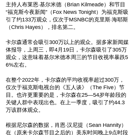
主持人布莱恩‧基尔米德（Brian Kilmeade）和节目
“福克斯今夜新闻”（Fox News Tonight）为福克斯吸
引了约133万观众，仅次于MSNBC的克里斯‧海耶斯
（Chris Hayes），排名第二。

卡尔森通常会吸引300万以上的观众。据多家新闻媒
体报导，上周三，即4月19日，卡尔森吸引了305万
观众，这意味着基尔米德本周三的节目收视率暴跌5
6%左右。

在整个2022年，卡尔森的平均收视率超过300万，
仅次于福克斯电视台的《五人谈》（The Five）节
目。也许更重要的是，卡尔森在25—54岁年龄段的
关键人群中表现出色。在上一季度，吸引了约44.3
万该群体观众。

根据尼尔森的数据，肖恩‧汉尼提（Sean Hannity）
在（原来卡尔森节目之后的）美东时间晚上9点时段