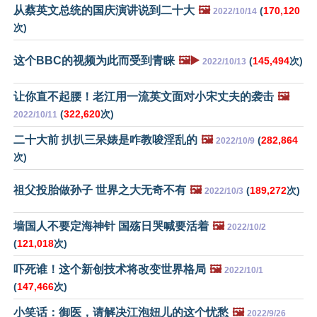
从蔡英文总统的国庆演讲说到二十大
🖼️
(
170,120
2022/10/14
次)
这个BBC的视频为此而受到青睐
🖼️▶️
(
145,494
次)
2022/10/13
让你直不起腰！老江用一流英文面对小宋丈夫的袭击
🖼️
(
322,620
次)
2022/10/11
二十大前 扒扒三呆婊是咋教唆淫乱的
🖼️
(
282,864
2022/10/9
次)
祖父投胎做孙子 世界之大无奇不有
🖼️
(
189,272
次)
2022/10/3
墙国人不要定海神针 国殇日哭喊要活着
🖼️
2022/10/2
(
121,018
次)
吓死谁！这个新创技术将改变世界格局
🖼️
2022/10/1
(
147,466
次)
小笑话：御医，请解决江泡妞儿的这个忧愁
🖼️
2022/9/26