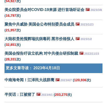
(
54,927
次)
美众院委员会对COVID-19来源 进行首场听证会
🖼️
2023/3/8
(
16,797
次)
聚焦中共威胁 美国会公布特别委员会成员
🖼️
2023/1/23
(
21,957
次)
大陆权贵抢囤辉瑞抗病毒药 黑市价格惊人
🖼️
2023/1/2
(
32,851
次)
美国会报告吁设立机构 对中共侵台研拟制裁
🖼️
2022/11/15
(
28,331
次)
更多文章导读：
2023年4月18日
中南海奇闻！江泽民大战群鹰
🖼️
(
120,936
次)
2023/4/7
半笑话：江被猪了
🖼️
(
203,270
次)
2023/4/1