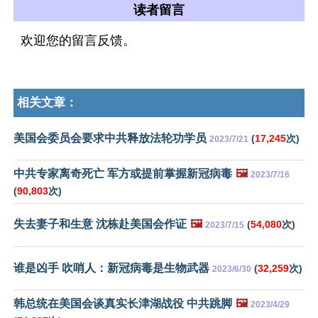
读者留言
欢迎您的留言反馈。
相关文章：
美国会委员会要求中共释放法轮功学员
(
17,245
次)
2023/7/21
中共专家离奇死亡 军方或提前掌握新冠病毒
🖼️
2023/7/16
(
90,803
次)
失去妻子和生意 沈栋赴美国会作证
🖼️
(
54,080
次)
2023/7/15
谁是凶手 吹哨人：新冠病毒是生物武器
(
32,259
次)
2023/6/30
韩总统在美国会谈真实长津湖战役 中共跳脚
🖼️
2023/4/29