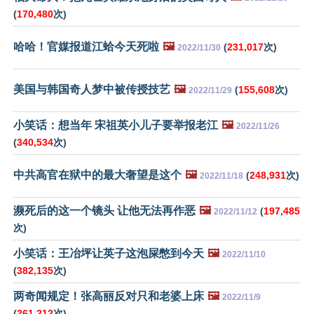
(
170,480
次)
哈哈！官媒报道江蛤今天死啦
🖼️
(
231,017
次)
2022/11/30
美国与韩国奇人梦中被传授技艺
🖼️
(
155,608
次)
2022/11/29
小笑话：想当年 宋祖英小儿子要举报老江
🖼️
2022/11/26
(
340,534
次)
中共高官在狱中的最大奢望是这个
🖼️
(
248,931
次)
2022/11/18
濒死后的这一个镜头 让他无法再作恶
🖼️
(
197,485
2022/11/12
次)
小笑话：王冶坪让英子这泡屎憋到今天
🖼️
2022/11/10
(
382,135
次)
两奇闻规定！张高丽反对只和老婆上床
🖼️
2022/11/9
(
261,212
次)