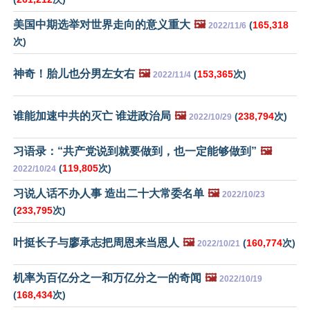
美国中期选举对世界走向的意义重大
🖼️
(
165,318
2022/11/6
次)
神奇！胎儿也分男左女右
🖼️
(
153,365
次)
2022/11/4
谁能加速中共的灭亡 谁进政治局
🖼️
(
238,794
次)
2022/10/29
习语录：“共产党说到就要做到，也一定能够做到”
🖼️
(
119,805
次)
2022/10/24
习说人话不办人事 造出二十大常委名单
🖼️
2022/10/23
(
233,795
次)
叶挺长子与廖承志把周恩来当恩人
🖼️
(
160,774
次)
2022/10/21
机率为百亿分之一和万亿分之一的奇闻
🖼️
2022/10/19
(
168,434
次)