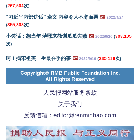
(
267,504
次)
“习近平内部讲话” 全文 内容令人不寒而栗
🖼️
2022/9/24
(
355,308
次)
小笑话：想当年 薄熙来教训瓜瓜失败
🖼️
(
308,105
2022/9/20
次)
呵！揭宋祖英一生最在乎的事
🖼️
(
235,136
次)
2022/9/19
Copyright© RMB Public Foundation Inc.
All Rights Reserved
人民报网站服务条款
关于我们
反馈信箱：
editor@renminbao.com