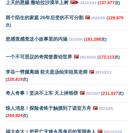
上天的恩赐 撒哈拉沙漠羊上树
🖼️▶️
(
137,977
次)
2023/3/14
两个陌生的家庭 26年后变的不可分割
🖼️
(
129,870
2023/3/5
次)
您感觉感觉这小故事里的内涵
(
181,288
次)
2023/3/4
一个不可思议的奇闻曾轰动世界
🖼️
(
172,113
次)
2023/2/21
李谷一劈腿离婚 前夫是汤灿宋祖英老师
🖼️
2023/2/12
(
220,819
次)
奇人奇事！坚决不上车 天上掉馅饼
🖼️
(
211,027
次)
2023/2/7
惊人消息！探险者终于触摸到了诺亚方舟
🖼️
2023/2/5
(
294,924
次)
福大命大！把死亡灾难永甩身后的英国奇人
🖼️
2022/12/16