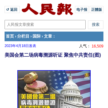
↺ 返回 
电子报
正體版
首页
分栏目
国际
文章
›
›
›
：
2023年4月18日
发表
人气：
16,509
美国会第二场病毒溯源听证 聚焦中共责任(图)