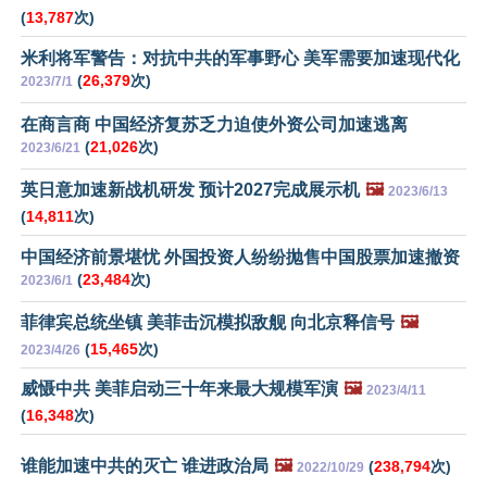
(
13,787
次)
米利将军警告：对抗中共的军事野心 美军需要加速现代化
(
26,379
次)
2023/7/1
在商言商 中国经济复苏乏力迫使外资公司加速逃离
(
21,026
次)
2023/6/21
英日意加速新战机研发 预计2027完成展示机
🖼️
2023/6/13
(
14,811
次)
中国经济前景堪忧 外国投资人纷纷抛售中国股票加速撤资
(
23,484
次)
2023/6/1
菲律宾总统坐镇 美菲击沉模拟敌舰 向北京释信号
🖼️
(
15,465
次)
2023/4/26
威慑中共 美菲启动三十年来最大规模军演
🖼️
2023/4/11
(
16,348
次)
谁能加速中共的灭亡 谁进政治局
🖼️
(
238,794
次)
2022/10/29