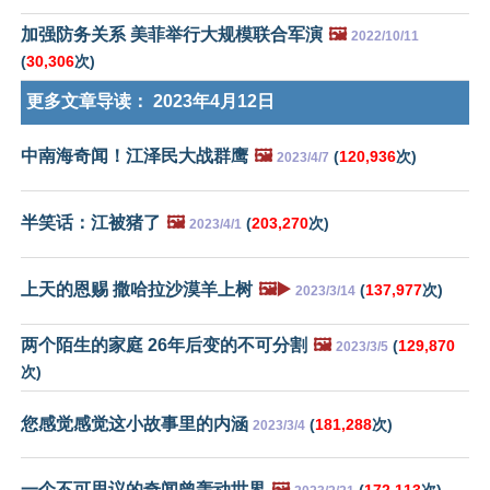
加强防务关系 美菲举行大规模联合军演
🖼️
2022/10/11
(
30,306
次)
更多文章导读：
2023年4月12日
中南海奇闻！江泽民大战群鹰
🖼️
(
120,936
次)
2023/4/7
半笑话：江被猪了
🖼️
(
203,270
次)
2023/4/1
上天的恩赐 撒哈拉沙漠羊上树
🖼️▶️
(
137,977
次)
2023/3/14
两个陌生的家庭 26年后变的不可分割
🖼️
(
129,870
2023/3/5
次)
您感觉感觉这小故事里的内涵
(
181,288
次)
2023/3/4
一个不可思议的奇闻曾轰动世界
🖼️
(
172,113
次)