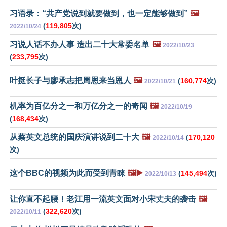
习语录：“共产党说到就要做到，也一定能够做到”
🖼️
(
119,805
次)
2022/10/24
习说人话不办人事 造出二十大常委名单
🖼️
2022/10/23
(
233,795
次)
叶挺长子与廖承志把周恩来当恩人
🖼️
(
160,774
次)
2022/10/21
机率为百亿分之一和万亿分之一的奇闻
🖼️
2022/10/19
(
168,434
次)
从蔡英文总统的国庆演讲说到二十大
🖼️
(
170,120
2022/10/14
次)
这个BBC的视频为此而受到青睐
🖼️▶️
(
145,494
次)
2022/10/13
让你直不起腰！老江用一流英文面对小宋丈夫的袭击
🖼️
(
322,620
次)
2022/10/11