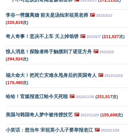
2023/2/21
李谷一劈腿离婚 前夫是汤灿宋祖英老师
🖼️
2023/2/12
(
220,819
次)
奇人奇事！坚决不上车 天上掉馅饼
🖼️
(
211,027
次)
2023/2/7
惊人消息！探险者终于触摸到了诺亚方舟
🖼️
2023/2/5
(
294,924
次)
福大命大！把死亡灾难永甩身后的英国奇人
🖼️
2022/12/16
(
170,480
次)
哈哈！官媒报道江蛤今天死啦
🖼️
(
231,017
次)
2022/11/30
美国与韩国奇人梦中被传授技艺
🖼️
(
155,608
次)
2022/11/29
小笑话：想当年 宋祖英小儿子要举报老江
🖼️
2022/11/26