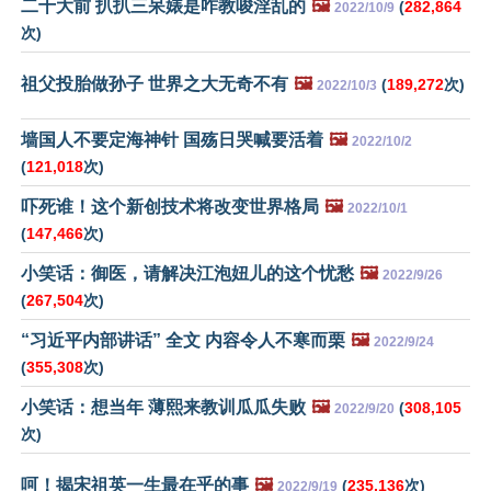
二十大前 扒扒三呆婊是咋教唆淫乱的
🖼️
(
282,864
2022/10/9
次)
祖父投胎做孙子 世界之大无奇不有
🖼️
(
189,272
次)
2022/10/3
墙国人不要定海神针 国殇日哭喊要活着
🖼️
2022/10/2
(
121,018
次)
吓死谁！这个新创技术将改变世界格局
🖼️
2022/10/1
(
147,466
次)
小笑话：御医，请解决江泡妞儿的这个忧愁
🖼️
2022/9/26
(
267,504
次)
“习近平内部讲话” 全文 内容令人不寒而栗
🖼️
2022/9/24
(
355,308
次)
小笑话：想当年 薄熙来教训瓜瓜失败
🖼️
(
308,105
2022/9/20
次)
呵！揭宋祖英一生最在乎的事
🖼️
(
235,136
次)
2022/9/19