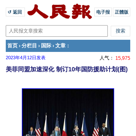
↺ 返回 
电子报
正體版
首页
分栏目
国际
文章
›
›
›
：
2023年4月12日
发表
人气：
15,975
美菲同盟加速深化 制订10年国防援助计划(图)