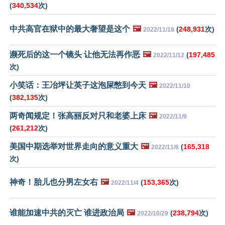
(
340,534
次)
中共高官在狱中的最大奢望是这个
🖼️
(
248,931
次)
2022/11/18
濒死后的这一个镜头 让他无法再作恶
🖼️
(
197,485
2022/11/12
次)
小笑话：王冶坪让英子这泡屎憋到今天
🖼️
2022/11/10
(
382,135
次)
两奇闻规定！张高丽反对只和老婆上床
🖼️
2022/11/9
(
261,212
次)
美国中期选举对世界走向的意义重大
🖼️
(
165,318
2022/11/6
次)
神奇！胎儿也分男左女右
🖼️
(
153,365
次)
2022/11/4
谁能加速中共的灭亡 谁进政治局
🖼️
(
238,794
次)
2022/10/29