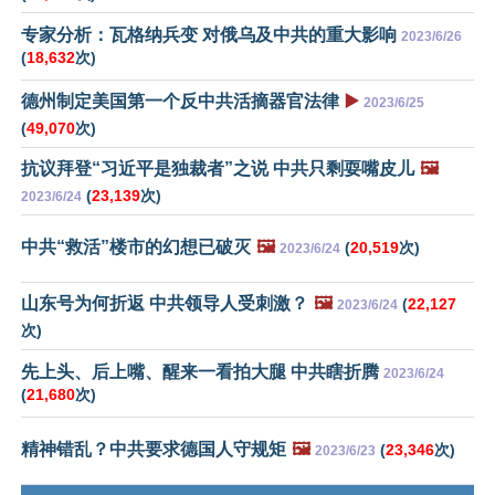
专家分析：瓦格纳兵变 对俄乌及中共的重大影响
2023/6/26
(
18,632
次)
德州制定美国第一个反中共活摘器官法律
▶️
2023/6/25
(
49,070
次)
抗议拜登“习近平是独裁者”之说 中共只剩耍嘴皮儿
🖼️
(
23,139
次)
2023/6/24
中共“救活”楼市的幻想已破灭
🖼️
(
20,519
次)
2023/6/24
山东号为何折返 中共领导人受刺激？
🖼️
(
22,127
2023/6/24
次)
先上头、后上嘴、醒来一看拍大腿 中共瞎折腾
2023/6/24
(
21,680
次)
精神错乱？中共要求德国人守规矩
🖼️
(
23,346
次)
2023/6/23