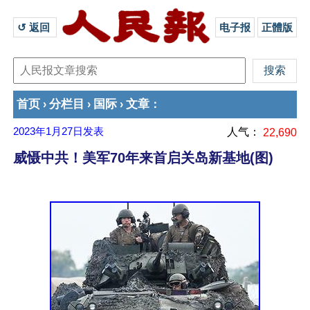
↺ 返回 
电子报
正體版
首页
分栏目
国际
文章
›
›
›
：
2023年1月27日
发表
人气：
22,690
威慑中共！美军70年来首启关岛新基地(图)