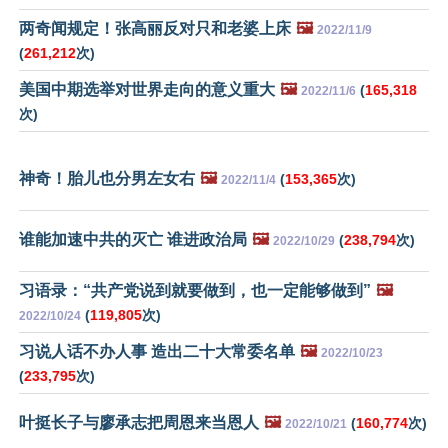
两奇闻规定！张高丽反对只和老婆上床
🖼️
2022/11/9
(
261,212
次)
美国中期选举对世界走向的意义重大
🖼️
(
165,318
2022/11/6
次)
神奇！胎儿也分男左女右
🖼️
(
153,365
次)
2022/11/4
谁能加速中共的灭亡 谁进政治局
🖼️
(
238,794
次)
2022/10/29
习语录：“共产党说到就要做到，也一定能够做到”
🖼️
(
119,805
次)
2022/10/24
习说人话不办人事 造出二十大常委名单
🖼️
2022/10/23
(
233,795
次)
叶挺长子与廖承志把周恩来当恩人
🖼️
(
160,774
次)
2022/10/21