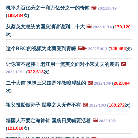
机率为百亿分之一和万亿分之一的奇闻
🖼️
2022/10/19
(
168,434
次)
从蔡英文总统的国庆演讲说到二十大
🖼️
(
170,120
2022/10/14
次)
这个BBC的视频为此而受到青睐
🖼️▶️
(
145,494
次)
2022/10/13
让你直不起腰！老江用一流英文面对小宋丈夫的袭击
🖼️
(
322,618
次)
2022/10/11
二十大前 扒扒三呆婊是咋教唆淫乱的
🖼️
(
282,864
2022/10/9
次)
祖父投胎做孙子 世界之大无奇不有
🖼️
(
189,272
次)
2022/10/3
墙国人不要定海神针 国殇日哭喊要活着
🖼️
2022/10/2
(
121,018
次)