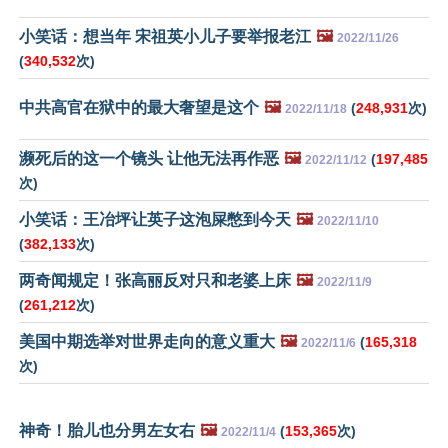
小笑话：想当年 宋祖英小儿子要举报老江
🖼️
2022/11/26
(
340,532
次)
中共高官在狱中的最大奢望是这个
🖼️
(
248,931
次)
2022/11/18
濒死后的这一个镜头 让他无法再作恶
🖼️
(
197,485
2022/11/12
次)
小笑话：王冶坪让英子这泡屎憋到今天
🖼️
2022/11/10
(
382,133
次)
两奇闻规定！张高丽反对只和老婆上床
🖼️
2022/11/9
(
261,212
次)
美国中期选举对世界走向的意义重大
🖼️
(
165,318
2022/11/6
次)
神奇！胎儿也分男左女右
🖼️
(
153,365
次)
2022/11/4