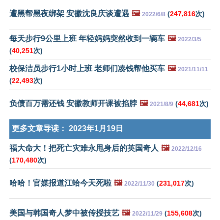
遭黑帮黑夜绑架 安徽沈良庆谈遭遇
🖼️
(
247,816
次)
2022/6/8
每天步行9公里上班 年轻妈妈突然收到一辆车
🖼️
2022/3/5
(
40,251
次)
校保洁员步行1小时上班 老师们凑钱帮他买车
🖼️
2021/11/11
(
22,493
次)
负债百万需还钱 安徽教师开课被掐脖
🖼️
(
44,681
次)
2021/8/9
更多文章导读：
2023年1月19日
福大命大！把死亡灾难永甩身后的英国奇人
🖼️
2022/12/16
(
170,480
次)
哈哈！官媒报道江蛤今天死啦
🖼️
(
231,017
次)
2022/11/30
美国与韩国奇人梦中被传授技艺
🖼️
(
155,608
次)
2022/11/29