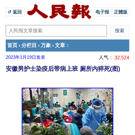
↺ 返回 
电子报
正體版
首页
分栏目
万象
文章
›
›
›
：
2023年1月19日
发表
人气：
32,524
安徽男护士染疫后带病上班 厕所内猝死(图)