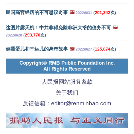
民国高官经历的不可思议奇事
🖼️
(
201,342
次)
2022/8/31
这图片露天机！中共非得免除非洲大爷的债务不可
🖼️
(
293,770
次)
2022/8/28
倒霉蛋儿和幸运儿的离奇故事
🖼️
(
125,874
次)
2022/8/27
Copyright© RMB Public Foundation Inc.
All Rights Reserved
人民报网站服务条款
关于我们
反馈信箱：
editor@renminbao.com