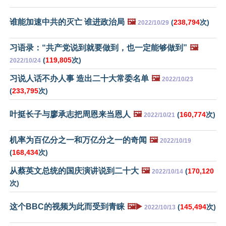
谁能加速中共的灭亡 谁进政治局
🖼️
(
238,794
次)
2022/10/29
习语录：“共产党说到就要做到，也一定能够做到”
🖼️
(
119,805
次)
2022/10/24
习说人话不办人事 造出二十大常委名单
🖼️
2022/10/23
(
233,795
次)
叶挺长子与廖承志把周恩来当恩人
🖼️
(
160,774
次)
2022/10/21
机率为百亿分之一和万亿分之一的奇闻
🖼️
2022/10/19
(
168,434
次)
从蔡英文总统的国庆演讲说到二十大
🖼️
(
170,120
2022/10/14
次)
这个BBC的视频为此而受到青睐
🖼️▶️
(
145,494
次)
2022/10/13