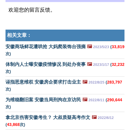
欢迎您的留言反馈。
相关文章：
安徽商场鲜花遭哄抢 大妈爬装饰台强摘
🖼️
(
33,819
2023/5/23
次)
体制内人士曝安徽疫情惨况 到处办丧事
🖼️
(
32,232
2023/1/17
次)
诬指恶意维权 安徽房企要求打击业主
🖼️
(
283,797
2022/8/25
次)
为维稳翻旧案 安徽当局刑拘在京访民
🖼️
(
290,644
2022/8/11
次)
拿北京伤害安徽考生？ 大叔质疑高考作文
🖼️
2022/6/12
(
43,868
次)