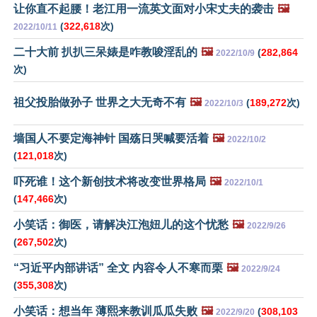
让你直不起腰！老江用一流英文面对小宋丈夫的袭击
🖼️
(
322,618
次)
2022/10/11
二十大前 扒扒三呆婊是咋教唆淫乱的
🖼️
(
282,864
2022/10/9
次)
祖父投胎做孙子 世界之大无奇不有
🖼️
(
189,272
次)
2022/10/3
墙国人不要定海神针 国殇日哭喊要活着
🖼️
2022/10/2
(
121,018
次)
吓死谁！这个新创技术将改变世界格局
🖼️
2022/10/1
(
147,466
次)
小笑话：御医，请解决江泡妞儿的这个忧愁
🖼️
2022/9/26
(
267,502
次)
“习近平内部讲话” 全文 内容令人不寒而栗
🖼️
2022/9/24
(
355,308
次)
小笑话：想当年 薄熙来教训瓜瓜失败
🖼️
(
308,103
2022/9/20