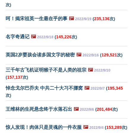
次)
呵！揭宋祖英一生最在乎的事
🖼️
(
235,136
次)
2022/9/19
名字奇遇记
🖼️
(
145,226
次)
2022/9/18
英国2岁婴孩会读多国文字的秘密
🖼️
(
129,521
次)
2022/9/16
三千年古飞机证明猴子不是人类的祖宗
🖼️
2022/9/10
(
157,137
次)
悼念戈尔巴乔夫 中共二十大习不挪窝
🖼️
(
195,345
2022/9/7
次)
王维林的生死悬念终于水落石出
🖼️
(
201,484
次)
2022/9/6
惊人发现！肉体只是灵魂的一件衣服
🖼️
(
153,289
次)
2022/9/4