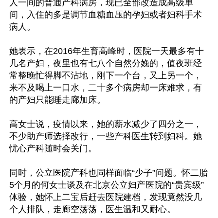
人一间的普通产科病房，现已全部改造成高级单
间，入住的多是调节血糖血压的孕妇或者妇科手术
病人。

她表示，在2016年生育高峰时，医院一天最多有十
几名产妇，夜里也有七八个自然分娩的，值夜班经
常整晚忙得脚不沾地，刚下一个台，又上另一个，
来不及喝上一口水，二十多个病房却一床难求，有
的产妇只能睡走廊加床。

高女士说，疫情以来，她的薪水减少了四分之一，
不少助产师选择改行，一些产科医生转到妇科。她
忧心产科随时会关门。

同时，公立医院产科也同样面临“少子”问题。怀二胎
5个月的何女士谈及在北京公立妇产医院的“贵宾级”
体验，她怀上二宝后赶去医院建档，发现竟然没几
个人排队，走廊空荡荡，医生温和又耐心。
