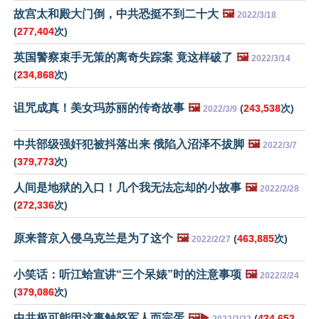
故宫太和殿大门倒，中共恐挺不到二十大
🖼️
2022/3/18
(
277,404
次)
英国警察束手无策的离奇失踪案 竟这样破了
🖼️
2022/3/14
(
234,868
次)
诅咒成真！美女玛苏丽的传奇故事
🖼️
(
243,538
次)
2022/3/9
中共部级强奸犯被抖落出来 俄陷入沼泽不拔脚
🖼️
2022/3/7
(
379,773
次)
人间是地狱的入口！几个我无法忘却的小故事
🖼️
2022/2/28
(
272,336
次)
原来普京入侵乌克兰是为了这个
🖼️
(
463,885
次)
2022/2/27
小笑话：听江蛤宣讲“三个呆婊”时的注意事项
🖼️
2022/2/24
(
379,086
次)
中共极可能因这事触怒军人而完蛋
🖼️▶️
(
434,652