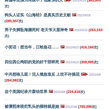
释迦牟尼佛为何救不了他家乡的人
🖼️▶️
(
363,003
2022/4/19
次)
狗头人证实《山海经》是真实历史文献
🖼️
2022/4/18
(
285,507
次)
男子失脚坠海濒死时 老天爷大显神奇
🖼️
(
263,153
2022/4/15
次)
小笑话：想当年，江蛤急召……
🖼️
(
416,166
次)
2022/4/13
四位因公殉职的党的好干部猝死
🖼️
(
309,905
次)
2022/4/10
中共想咯儿屁！活人饿急造反 上坟不许插花
🖼️▶️
2022/4/9
(
264,082
次)
这个英国纪录片轰动世界
🖼️
(
224,616
次)
2022/4/8
被薄熙来咬烂乳头的模特就是她
🖼️
(
765,596
次)
2022/4/6