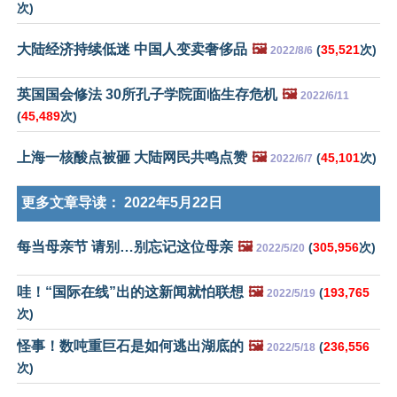
次)
大陆经济持续低迷 中国人变卖奢侈品
🖼️
(
35,521
次)
2022/8/6
英国国会修法 30所孔子学院面临生存危机
🖼️
2022/6/11
(
45,489
次)
上海一核酸点被砸 大陆网民共鸣点赞
🖼️
(
45,101
次)
2022/6/7
更多文章导读：
2022年5月22日
每当母亲节 请别…别忘记这位母亲
🖼️
(
305,956
次)
2022/5/20
哇！“国际在线”出的这新闻就怕联想
🖼️
(
193,765
2022/5/19
次)
怪事！数吨重巨石是如何逃出湖底的
🖼️
(
236,556
2022/5/18
次)