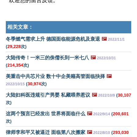
欢迎您的留言反馈。
相关文章：
冬季燃气需求上升 德国面临能源危机及衰退
🖼️
2022/11/1
(
29,228
次)
大陆传奇！一米三的侏儒长到一米七八
🖼️
2022/10/31
(
214,354
次)
美重击中共芯片业 数十中企美籍高管面临抉择
🖼️
(
30,974
次)
2022/10/15
大陆妇科医违规引产男婴 私藏喂养惹议
🖼️
(
30,107
2022/10/9
次)
这两个预言已经发出 世界将面临什么
🖼️
(
200,601
2022/9/14
次)
律师李和平又被逼迁 面临第八次搬家
🖼️
(
293,030
2022/8/10