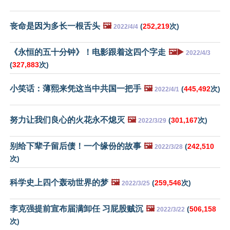
丧命是因为多长一根舌头
🖼️
(
252,219
次)
2022/4/4
《永恒的五十分钟》！电影跟着这四个字走
🖼️▶️
2022/4/3
(
327,883
次)
小笑话：薄熙来凭这当中共国一把手
🖼️
(
445,492
次)
2022/4/1
努力让我们良心的火花永不熄灭
🖼️
(
301,167
次)
2022/3/29
别给下辈子留后债！一个缘份的故事
🖼️
(
242,510
2022/3/28
次)
科学史上四个轰动世界的梦
🖼️
(
259,546
次)
2022/3/25
李克强提前宣布届满卸任 习屁股贼沉
🖼️
(
506,158
2022/3/22
次)