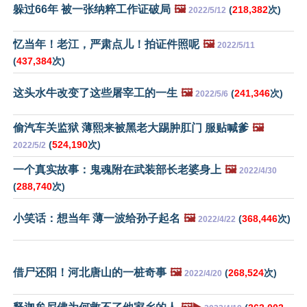
躲过66年 被一张纳粹工作证破局
🖼️
(
218,382
次)
2022/5/12
忆当年！老江，严肃点儿！拍证件照呢
🖼️
2022/5/11
(
437,384
次)
这头水牛改变了这些屠宰工的一生
🖼️
(
241,346
次)
2022/5/6
偷汽车关监狱 薄熙来被黑老大踢肿肛门 服贴喊爹
🖼️
(
524,190
次)
2022/5/2
一个真实故事：鬼魂附在武装部长老婆身上
🖼️
2022/4/30
(
288,740
次)
小笑话：想当年 薄一波给孙子起名
🖼️
(
368,446
次)
2022/4/22
借尸还阳！河北唐山的一桩奇事
🖼️
(
268,524
次)
2022/4/20