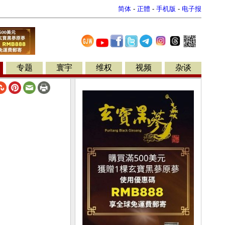
简体
-
正體
-
手机版
-
电子报
专题
寰宇
维权
视频
杂谈