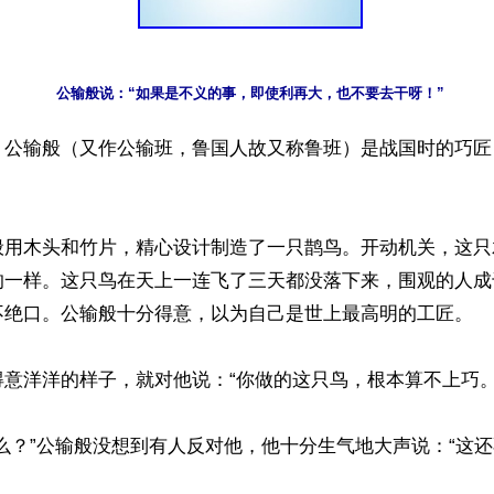
】公输般（又作公输班，鲁国人故又称鲁班）是战国时的巧匠


般用木头和竹片，精心设计制造了一只鹊鸟。开动机关，这只
的一样。这只鸟在天上一连飞了三天都没落下来，围观的人成
不绝口。公输般十分得意，以为自己是世上最高明的工匠。

意洋洋的样子，就对他说：“你做的这只鸟，根本算不上巧。”
么？”公输般没想到有人反对他，他十分生气地大声说：“这