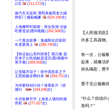
(13)
🖼️
(
211,272
次)
偷汽车关监狱 薄熙来被黑老大踢
肿肛门 服贴喊爹
🖼️
(
524,190
次)
上海瘫即时新闻：母女投湖 没饭
吃要造反(图/6视频) (
262,508
次)
【人民报消息
许多工具器物。
一个真实故事：鬼魂附在武装部
长老婆身上
🖼️
(
288,740
次)
【铁证如山系列讲座】第21集 器
有一次，公输
官来于公民捐献是谎言(图/视频中
起来，就像活
英字幕) (
269,558
次)
仰头喝彩，赞
让党嘬牙花子！前中国首富之子
王思聪被全网封杀
🖼️
(
264,751
次)
墨子见公输般得
为何要特别行动？请看影片《抓
捕3》
🖼️▶️
(
334,546
次)
“什么？你说什
中共歌舞升平 上海老人饿到吃屎
而死
🖼️
(
277,827
次)
造吗？”
