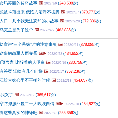
女玛苏丽的传奇故事
🖼️
(
243,538
次)
2022/3/9
犯被抖落出来 俄陷入沼泽不拔脚
🖼️
(
379,773
次)
2022/3/7
入口！几个我无法忘却的小故事
🖼️
(
272,336
次)
2022/2/28
乌克兰是为了这个
🖼️
(
463,885
次)
2022/2/27
蛤宣讲“三个呆婊”时的注意事项
🖼️
(
379,085
次)
2022/2/24
这事触怒军人而完蛋
🖼️▶️
(
434,652
次)
2022/2/22
的预言家"比醒着的人明白
🖼️
(
230,758
次)
2022/2/19
有答案 江蛤有几个蛙姘
🖼️
(
357,236
次)
2022/2/17
江蛤堂妹心里不平衡的时候
🖼️
(
454,697
次)
2022/2/13
 我哭了
🖼️
(
369,617
次)
2022/2/12
穿防弹服凸显二十大呗呗自信
🖼️▶️
(
454,827
次)
2022/2/10
看这些真实的神缘吧
🖼️
(
255,356
次)
2022/2/7