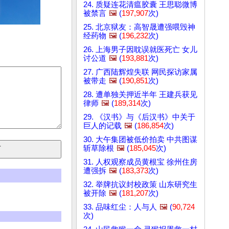
24. 质疑连花清瘟胶囊 王思聪微博
被禁言
🖼️
(
197,907
次)
25. 北京狱友：高智晟遭强喂毁神
经药物
🖼️
(
196,232
次)
26. 上海男子因耽误就医死亡 女儿
讨公道
🖼️
(
193,881
次)
27. 广西陆辉煌失联 网民探访家属
被带走
🖼️
(
190,851
次)
28. 遭单独关押近半年 王建兵获见
律师
🖼️
(
189,314
次)
29. 《汉书》与《后汉书》中关于
巨人的记载
🖼️
(
186,854
次)
30. 大午集团被低价拍卖 中共图谋
斩草除根
🖼️
(
185,045
次)
31. 人权观察成员黄根宝 徐州住房
遭强拆
🖼️
(
183,373
次)
32. 举牌抗议封校政策 山东研究生
被开除
🖼️
(
181,207
次)
33. 品味红尘：人与人
🖼️
(
90,724
次)