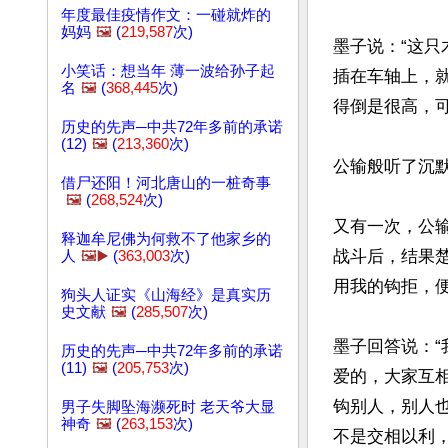
年度最佳疫情作文：一碰就炸的
妈妈
🖼️
(
219,587
次)
墨子说：“这
小笑话：想当年 薄一波给孙子起
插在车轴上，
名
🖼️
(
368,445
次)
得倒是很高，可
历史的先声─中共72年多前的承诺
(12)
🖼️
(
213,360
次)
公输般听了沉默
借尸还阳！河北唐山的一桩奇事
🖼️
(
268,524
次)
又有一次，公
释迦牟尼佛为何救不了他家乡的
战斗后，结果
人
🖼️▶️
(
363,003
次)
用我的钩拒，便
狗头人证实《山海经》是真实历
史文献
🖼️
(
285,507
次)
墨子回答说：
历史的先声─中共72年多前的承诺
(11)
🖼️
(
205,753
次)
爱的，大家互相
钩别人，别人
男子失脚坠海濒死时 老天爷大显
神奇
🖼️
(
263,153
次)
不是交相以利，