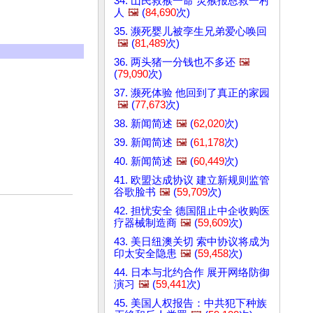
34. 山民救猴一命 灵猴报恩救一村
人
🖼️
(
84,690
次)
35. 濒死婴儿被孪生兄弟爱心唤回
🖼️
(
81,489
次)
36. 两头猪一分钱也不多还
🖼️
(
79,090
次)
37. 濒死体验 他回到了真正的家园
🖼️
(
77,673
次)
38. 新闻简述
🖼️
(
62,020
次)
39. 新闻简述
🖼️
(
61,178
次)
40. 新闻简述
🖼️
(
60,449
次)
41. 欧盟达成协议 建立新规则监管
谷歌脸书
🖼️
(
59,709
次)
42. 担忧安全 德国阻止中企收购医
疗器械制造商
🖼️
(
59,609
次)
43. 美日纽澳关切 索中协议将成为
印太安全隐患
🖼️
(
59,458
次)
44. 日本与北约合作 展开网络防御
演习
🖼️
(
59,441
次)
45. 美国人权报告：中共犯下种族