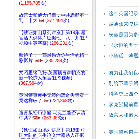
(
1,195,785
次)
这个英国纪录
故宫太和殿大门倒，中共恐挺不
到二十大
🖼️
(
277,404
次)
被薄熙来咬烂
【铁证如山系列讲座】第19集 器
丧命是因为多
官活人供体库证据七、八、九(图/
视频中英字幕) (
286,231
次)
《永恒的五十
照镜子！一部最贴近你生活的精
小笑话：薄熙
彩影片
🖼️▶️
(
385,288
次)
文昭思绪飞扬:英国预言家帕克的
努力让我们良
新一轮惊人预言(图/2视频)
(
367,584
次)
别给下辈子留
科学史上四个
英国警察束手无策的离奇失踪案
竟这样破了
🖼️
(
234,868
次)
李克强提前宣
遭背叛经历惨痛 乌克兰能否认清
故宫太和殿大
中共?
🖼️▶️
(
263,386
次)
【铁证如山系列讲座】第18集 中
英国警察束手
国大陆的医生论文泄露杀人证据