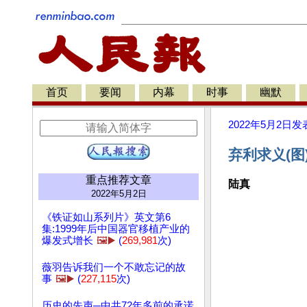
首页
要闻
内幕
时事
幽默
2022年5月2日
发
弃利求义(图
重点推荐文章
陆真
2022年5月2日
《铁证如山系列片》英文第6
集:1999年后中国器官移植产业的
爆发式增长
🖼️▶️
(
269,981
次)
薇羽告诉我们一个不敢忘记的故
事
🖼️▶️
(
227,115
次)
历史的先声─中共72年多前的承诺