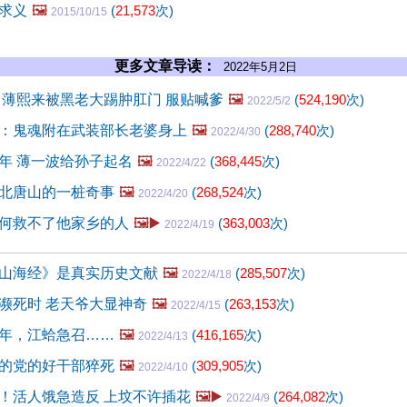
求义
🖼️
(
21,573
次)
2015/10/15
更多文章导读：
2022年5月2日
 薄熙来被黑老大踢肿肛门 服贴喊爹
🖼️
(
524,190
次)
2022/5/2
：鬼魂附在武装部长老婆身上
🖼️
(
288,740
次)
2022/4/30
年 薄一波给孙子起名
🖼️
(
368,445
次)
2022/4/22
北唐山的一桩奇事
🖼️
(
268,524
次)
2022/4/20
何救不了他家乡的人
🖼️▶️
(
363,003
次)
2022/4/19
山海经》是真实历史文献
🖼️
(
285,507
次)
2022/4/18
濒死时 老天爷大显神奇
🖼️
(
263,153
次)
2022/4/15
年，江蛤急召……
🖼️
(
416,165
次)
2022/4/13
的党的好干部猝死
🖼️
(
309,905
次)
2022/4/10
！活人饿急造反 上坟不许插花
🖼️▶️
(
264,082
次)
2022/4/9