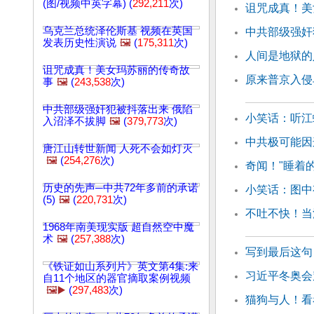
(图/视频中英字幕) (
292,211
次)
诅咒成真！美
乌克兰总统泽伦斯基 视频在英国
中共部级强奸
发表历史性演说
🖼️
(
175,311
次)
人间是地狱的
诅咒成真！美女玛苏丽的传奇故
原来普京入侵
事
🖼️
(
243,538
次)
中共部级强奸犯被抖落出来 俄陷
小笑话：听江
入沼泽不拔脚
🖼️
(
379,773
次)
中共极可能因
唐江山转世新闻 人死不会如灯灭
🖼️
(
254,276
次)
奇闻！"睡着
历史的先声─中共72年多前的承诺
小笑话：图中
(5)
🖼️
(
220,731
次)
不吐不快！当
1968年南美现实版 超自然空中魔
术
🖼️
(
257,388
次)
写到最后这句
《铁证如山系列片》英文第4集:来
习近平冬奥会
自11个地区的器官摘取案例视频
🖼️▶️
(
297,483
次)
猫狗与人！看