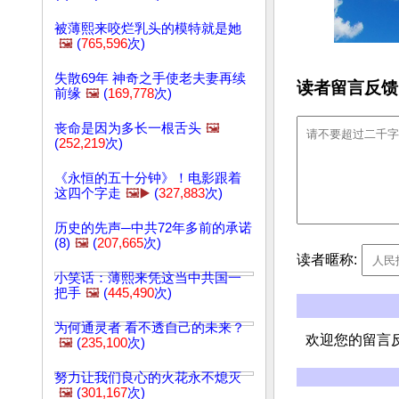
被薄熙来咬烂乳头的模特就是她
🖼️
(
765,596
次)
失散69年 神奇之手使老夫妻再续
读者留言反馈
前缘
🖼️
(
169,778
次)
丧命是因为多长一根舌头
🖼️
(
252,219
次)
《永恒的五十分钟》！电影跟着
这四个字走
🖼️▶️
(
327,883
次)
历史的先声─中共72年多前的承诺
(8)
🖼️
(
207,665
次)
读者暱称:
小笑话：薄熙来凭这当中共国一
把手
🖼️
(
445,490
次)
为何通灵者 看不透自己的未来？
欢迎您的留言
🖼️
(
235,100
次)
努力让我们良心的火花永不熄灭
🖼️
(
301,167
次)