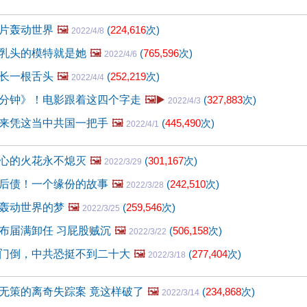
片轰动世界
🖼️
(
224,616
次)
2022/4/8
乳头的模特就是她
🖼️
(
765,596
次)
2022/4/6
长一根舌头
🖼️
(
252,219
次)
2022/4/4
分钟》！电影跟着这四个字走
🖼️▶️
(
327,883
次)
2022/4/3
来凭这当中共国一把手
🖼️
(
445,490
次)
2022/4/1
心的火花永不熄灭
🖼️
(
301,167
次)
2022/3/29
后债！一个缘份的故事
🖼️
(
242,510
次)
2022/3/28
轰动世界的梦
🖼️
(
259,546
次)
2022/3/25
布届满卸任 习屁股贼沉
🖼️
(
506,158
次)
2022/3/22
门倒，中共恐挺不到二十大
🖼️
(
277,404
次)
2022/3/18
无策的离奇失踪案 竟这样破了
🖼️
(
234,868
次)
2022/3/14