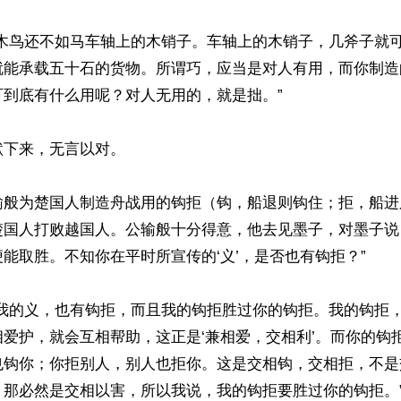
只木鸟还不如马车轴上的木销子。车轴上的木销子，几斧子就
就能承载五十石的货物。所谓巧，应当是对人有用，而你制造
到底有什么用呢？对人无用的，就是拙。”

下来，无言以对。

输般为楚国人制造舟战用的钩拒（钩，船退则钩住；拒，船进
楚国人打败越国人。公输般十分得意，他去见墨子，对墨子说
能取胜。不知你在平时所宣传的‘义’，是否也有钩拒？”

“我的义，也有钩拒，而且我的钩拒胜过你的钩拒。我的钩拒
爱护，就会互相帮助，这正是‘兼相爱，交相利’。而你的钩
也钩你；你拒别人，别人也拒你。这是交相钩，交相拒，不是
那必然是交相以害，所以我说，我的钩拒要胜过你的钩拒。”