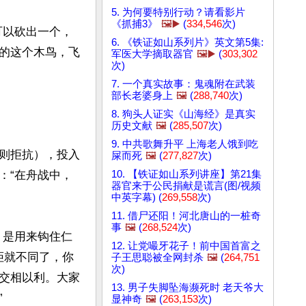
5. 为何要特别行动？请看影片
《抓捕3》
🖼️▶️
(
334,546
次)
可以砍出一个，
6. 《铁证如山系列片》英文第5集:
的这个木鸟，飞
军医大学摘取器官
🖼️▶️
(
303,302
次)
7. 一个真实故事：鬼魂附在武装
部长老婆身上
🖼️
(
288,740
次)
8. 狗头人证实《山海经》是真实
历史文献
🖼️
(
285,507
次)
9. 中共歌舞升平 上海老人饿到吃
则拒抗），投入
屎而死
🖼️
(
277,827
次)
10. 【铁证如山系列讲座】第21集
：“在舟战中，
器官来于公民捐献是谎言(图/视频
中英字幕) (
269,558
次)
11. 借尸还阳！河北唐山的一桩奇
事
🖼️
(
268,524
次)
，是用来钩住仁
12. 让党嘬牙花子！前中国首富之
拒就不同了，你
子王思聪被全网封杀
🖼️
(
264,751
次)
交相以利。大家
13. 男子失脚坠海濒死时 老天爷大


显神奇
🖼️
(
263,153
次)