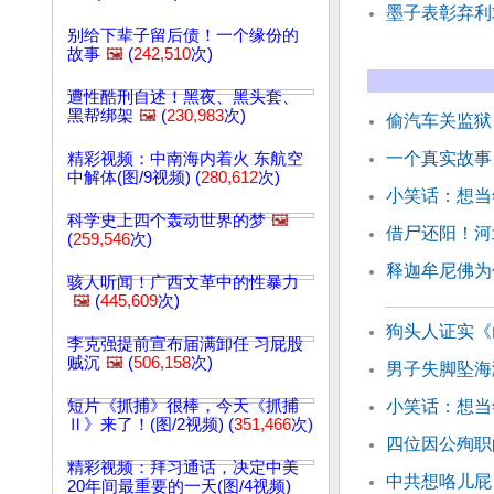
墨子表彰弃利
别给下辈子留后债！一个缘份的
故事
🖼️
(
242,510
次)
遭性酷刑自述！黑夜、黑头套、
黑帮绑架
🖼️
(
230,983
次)
偷汽车关监狱
一个真实故事
精彩视频：中南海内着火 东航空
中解体(图/9视频) (
280,612
次)
小笑话：想当
科学史上四个轰动世界的梦
🖼️
借尸还阳！河
(
259,546
次)
释迦牟尼佛为
骇人听闻！广西文革中的性暴力
🖼️
(
445,609
次)
狗头人证实《
李克强提前宣布届满卸任 习屁股
贼沉
🖼️
(
506,158
次)
男子失脚坠海
短片《抓捕》很棒，今天《抓捕
小笑话：想当
Ⅱ》来了！(图/2视频) (
351,466
次)
四位因公殉职
精彩视频：拜习通话，决定中美
中共想咯儿屁
20年间最重要的一天(图/4视频)