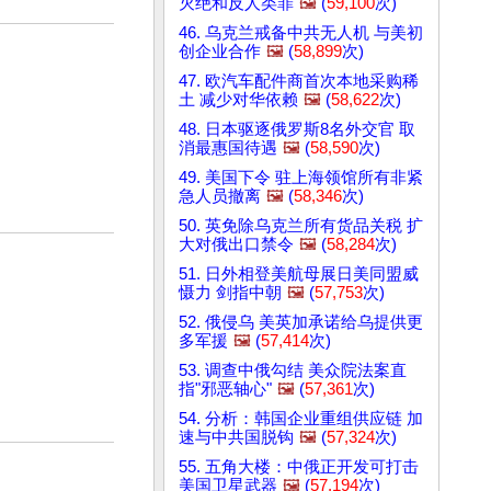
灭绝和反人类罪
🖼️
(
59,100
次)
46. 乌克兰戒备中共无人机 与美初
创企业合作
🖼️
(
58,899
次)
47. 欧汽车配件商首次本地采购稀
土 减少对华依赖
🖼️
(
58,622
次)
48. 日本驱逐俄罗斯8名外交官 取
消最惠国待遇
🖼️
(
58,590
次)
49. 美国下令 驻上海领馆所有非紧
急人员撤离
🖼️
(
58,346
次)
50. 英免除乌克兰所有货品关税 扩
大对俄出口禁令
🖼️
(
58,284
次)
51. 日外相登美航母展日美同盟威
慑力 剑指中朝
🖼️
(
57,753
次)
52. 俄侵乌 美英加承诺给乌提供更
多军援
🖼️
(
57,414
次)
53. 调查中俄勾结 美众院法案直
指"邪恶轴心"
🖼️
(
57,361
次)
54. 分析：韩国企业重组供应链 加
速与中共国脱钩
🖼️
(
57,324
次)
55. 五角大楼：中俄正开发可打击
美国卫星武器
🖼️
(
57,194
次)