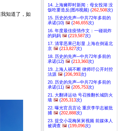
14. 上海瘫即时新闻：母女投湖 没
饭吃要造反(图/6视频) (
262,508
次)
在我知道了，如
15. 历史的先声─中共72年多前的
承诺(10)
🖼️
(
246,655
次)
16. 年度最佳疫情作文：一碰就炸
的妈妈
🖼️
(
219,587
次)
17. 清零恶果已彰显 上海在倒逼北
京
🖼️
(
213,827
次)
18. 历史的先声─中共72年多前的
承诺(12)
🖼️
(
213,360
次)
19. 上海人祸不断 律师吁公开封控
法源
🖼️
(
206,993
次)
20. 历史的先声─中共72年多前的
承诺(11)
🖼️
(
205,753
次)
21. 大翻译运动 号召推翻长城防火
墙
🖼️
(
205,313
次)
22. 曝光官员言论 重庆李学志被批
捕
🖼️
(
202,888
次)
23. 提交小花梅舅舅视频 前媒体人
被调查
🖼️
(
199,096
次)