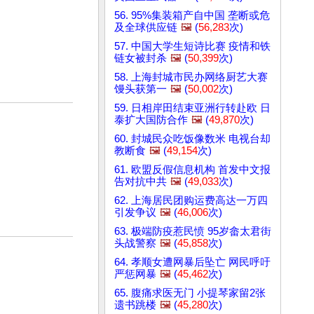
56. 95%集装箱产自中国 垄断或危
及全球供应链
🖼️
(
56,283
次)
57. 中国大学生短诗比赛 疫情和铁
链女被封杀
🖼️
(
50,399
次)
58. 上海封城市民办网络厨艺大赛
馒头获第一
🖼️
(
50,002
次)
59. 日相岸田结束亚洲行转赴欧 日
泰扩大国防合作
🖼️
(
49,870
次)
60. 封城民众吃饭像数米 电视台却
教断食
🖼️
(
49,154
次)
61. 欧盟反假信息机构 首发中文报
告对抗中共
🖼️
(
49,033
次)
62. 上海居民团购运费高达一万四
引发争议
🖼️
(
46,006
次)
63. 极端防疫惹民愤 95岁畲太君街
头战警察
🖼️
(
45,858
次)
64. 孝顺女遭网暴后坠亡 网民呼吁
严惩网暴
🖼️
(
45,462
次)
65. 腹痛求医无门 小提琴家留2张
遗书跳楼
🖼️
(
45,280
次)