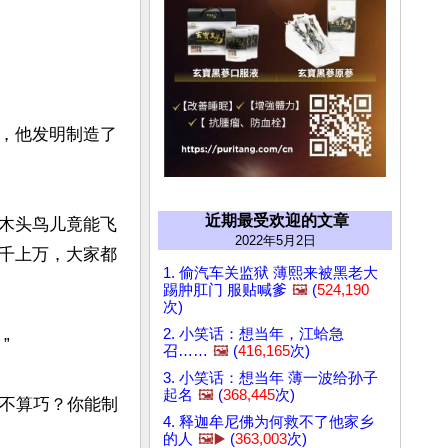
，他发明制造了
近期最受欢迎的文章
木头鸟儿竟能飞
2022年5月2日
千上万，大家都
1. 偷汽车关监狱 薄熙来被黑老大
踢肿肛门 服贴喊爹
🖼️
(
524,190
次)
2. 小笑话：想当年，江蛤急


召……
🖼️
(
416,165
次)
3. 小笑话：想当年 薄一波给孙子
起名
🖼️
(
368,445
次)
还不算巧？你能制
4. 释迦牟尼佛为何救不了他家乡
的人
🖼️▶️
(
363,003
次)