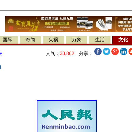
国际
奇闻
灾祸
万象
生活
文化
人气：
33,862
分享：
表
)