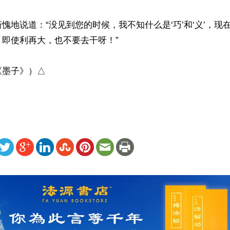
愧地说道：“没见到您的时候，我不知什么是‘巧’和‘义’，现
即使利再大，也不要去干呀！”

《墨子》）△
ww.renminbao.com/rmb/articles/2022/5/2/74273.html