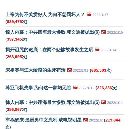
上帝为何不奖赏好人 为何不惩罚坏人？
🖼️
2022/1/17
(
639,475
次)
惊人内幕：中共谍海最大惨败 邓文迪被抛出(6)
🖼️
2022/1/15
(
397,345
次)
揭开诅咒的谜底！在两个悲惨故事发生之后
🖼️
2022/1/14
(
263,995
次)
宋祖英与江大蛤蟆的生死苟活
🖼️
(
665,503
次)
2022/1/13
韩亚飞机失事 为何这一家均无恙
🖼️
(
226,236
次)
2022/1/12
惊人内幕：中共谍海最大惨败 邓文迪被抛出(5)
🖼️
2022/1/11
(
386,967
次)
车祸醒来 澳洲男中文流利 成电视明星
🖼️
(
219,844
2022/1/7
次)