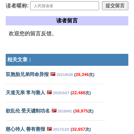
读者暱称:
读者留言
欢迎您的留言反馈。
相关文章：
双胞胎兄弟同命异报
🖼️
(
26,346
次)
2021/6/28
天道无亲 常与善人
🖼️
(
22,488
次)
2020/3/27
欲乱伦 受天谴削功名
🖼️
(
38,975
次)
2018/4/1
慈心待人 善有善报
🖼️
(
32,657
次)
2017/12/2