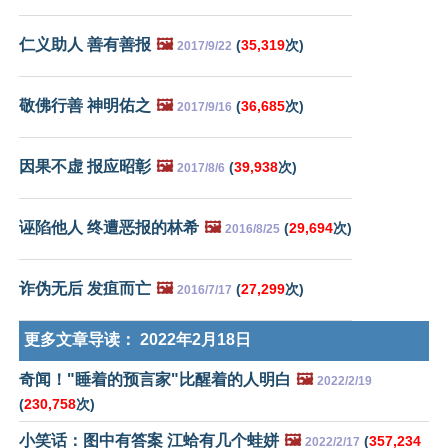
仁义助人 善有善报
🖼️
(
35,319
次)
2017/9/22
敬佛行善 神明佑之
🖼️
(
36,685
次)
2017/9/16
因果不虚 报应昭彰
🖼️
(
39,938
次)
2017/8/6
诬陷他人 终遭恶报的林希
🖼️
(
29,694
次)
2016/8/25
诈伪无后 发疽而亡
🖼️
(
27,299
次)
2016/7/17
更多文章导读：
2022年2月18日
奇闻！"睡着的预言家"比醒着的人明白
🖼️
2022/2/19
(
230,758
次)
小笑话：图中有答案 江蛤有几个蛙姘
🖼️
(
357,234
2022/2/17