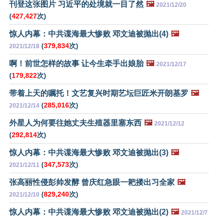
刊登这张图片 习近平的处境就一目了然
🖼️
2021/12/20
(
427,427
次)
惊人内幕：中共谍海最大惨败 邓文迪被抛出(4)
🖼️
(
379,834
次)
2021/12/18
啊！前世怎样的故事 让今生牵手出娘胎
🖼️
2021/12/17
(
179,822
次)
带着上天的嘱托！文艺复兴时期艺坛巨匠米开朗基罗
🖼️
(
285,016
次)
2021/12/14
外星人为何要往她丈夫生殖器里塞东西
🖼️
2021/12/12
(
292,814
次)
惊人内幕：中共谍海最大惨败 邓文迪被抛出(3)
🖼️
(
347,573
次)
2021/12/11
张高丽性侵彭帅发酵 曾庆红急眼一耙搂出习全家
🖼️
(
829,240
次)
2021/12/10
惊人内幕：中共谍海最大惨败 邓文迪被抛出(2)
🖼️
2021/12/7