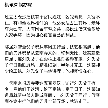
机诈深 祸亦深
过去太仓沙溪镇有个富民姓沈，凶狠暴戾，为富不
仁。有和他地界相邻的，他必设法占过其界，最终
夺为己有。人有网罟车犁之类，必设法借来偷偷给
人家弄坏，因为担心侵害自己的利益。

邻居刘智金父子都从事雕工行当，技艺很高超，他
们的刀具都是从云南弄来的，锐利无比。沈某建造
房屋，雇刘氏父子在梁柱上雕刻各种花版。刘氏父
子每日勤勤恳恳，精雕细刻，半年才完工，沈某却
少给工钱。刘氏父子与他讲理，他却怀恨在心。

一天南京报恩寺要造五百罗汉，访得刘氏父子有
名，雇他们干这活，给了定钱，定了日子。沈某知
道后就暗中伏人装成客商，与刘氏父子同行，假客
商在途中把他们的刀具全部弄坏，就逃走了。
