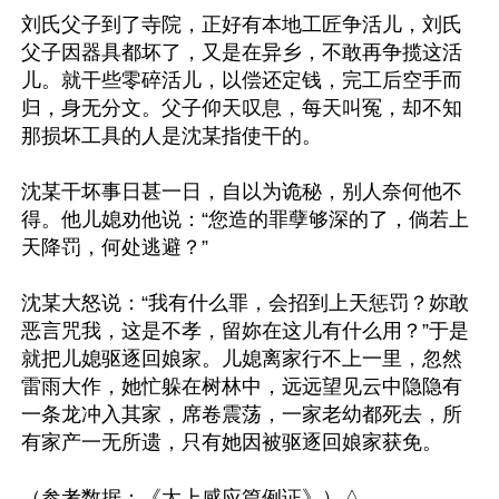
刘氏父子到了寺院，正好有本地工匠争活儿，刘氏
父子因器具都坏了，又是在异乡，不敢再争揽这活
儿。就干些零碎活儿，以偿还定钱，完工后空手而
归，身无分文。父子仰天叹息，每天叫冤，却不知
那损坏工具的人是沈某指使干的。

沈某干坏事日甚一日，自以为诡秘，别人奈何他不
得。他儿媳劝他说：“您造的罪孽够深的了，倘若上
天降罚，何处逃避？”

沈某大怒说：“我有什么罪，会招到上天惩罚？妳敢
恶言咒我，这是不孝，留妳在这儿有什么用？”于是
就把儿媳驱逐回娘家。儿媳离家行不上一里，忽然
雷雨大作，她忙躲在树林中，远远望见云中隐隐有
一条龙冲入其家，席卷震荡，一家老幼都死去，所
有家产一无所遗，只有她因被驱逐回娘家获免。
