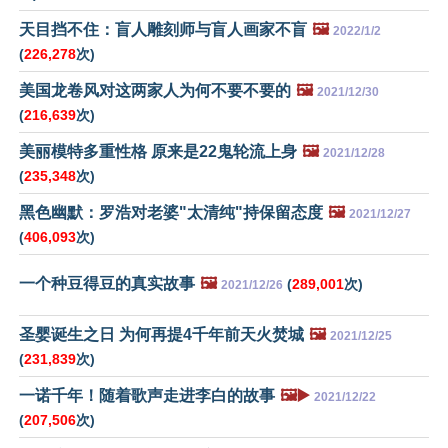
天目挡不住：盲人雕刻师与盲人画家不盲
🖼️
2022/1/2
(
226,278
次)
美国龙卷风对这两家人为何不要不要的
🖼️
2021/12/30
(
216,639
次)
美丽模特多重性格 原来是22鬼轮流上身
🖼️
2021/12/28
(
235,348
次)
黑色幽默：罗浩对老婆"太清纯"持保留态度
🖼️
2021/12/27
(
406,093
次)
一个种豆得豆的真实故事
🖼️
(
289,001
次)
2021/12/26
圣婴诞生之日 为何再提4千年前天火焚城
🖼️
2021/12/25
(
231,839
次)
一诺千年！随着歌声走进李白的故事
🖼️▶️
2021/12/22
(
207,506
次)