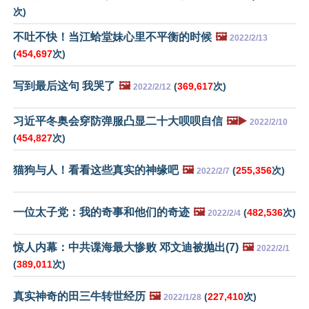
次)
不吐不快！当江蛤堂妹心里不平衡的时候
🖼️
2022/2/13
(
454,697
次)
写到最后这句 我哭了
🖼️
(
369,617
次)
2022/2/12
习近平冬奥会穿防弹服凸显二十大呗呗自信
🖼️▶️
2022/2/10
(
454,827
次)
猫狗与人！看看这些真实的神缘吧
🖼️
(
255,356
次)
2022/2/7
一位太子党：我的奇事和他们的奇迹
🖼️
(
482,536
次)
2022/2/4
惊人内幕：中共谍海最大惨败 邓文迪被抛出(7)
🖼️
2022/2/1
(
389,011
次)
真实神奇的田三牛转世经历
🖼️
(
227,410
次)
2022/1/28