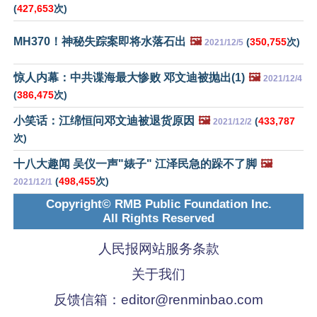
(
427,653
次)
MH370！神秘失踪案即将水落石出
🖼️
(
350,755
次)
2021/12/5
惊人内幕：中共谍海最大惨败 邓文迪被抛出(1)
🖼️
2021/12/4
(
386,475
次)
小笑话：江绵恒问邓文迪被退货原因
🖼️
(
433,787
2021/12/2
次)
十八大趣闻 吴仪一声"婊子" 江泽民急的跺不了脚
🖼️
(
498,455
次)
2021/12/1
Copyright© RMB Public Foundation Inc.
All Rights Reserved
人民报网站服务条款
关于我们
反馈信箱：
editor@renminbao.com