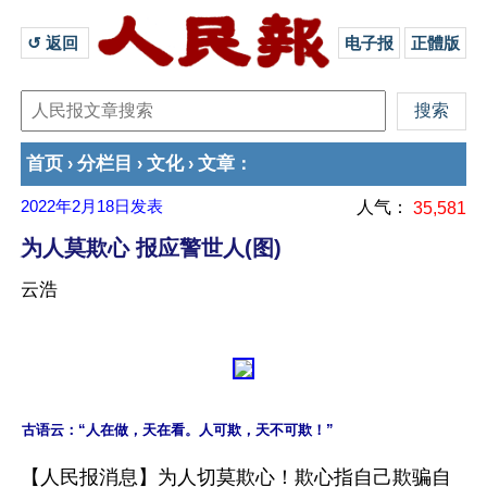
↺ 返回 
电子报
正體版
首页
分栏目
文化
文章
›
›
›
：
2022年2月18日
发表
人气：
35,581
为人莫欺心 报应警世人(图)
云浩
【人民报消息】为人切莫欺心！欺心指自己欺骗自