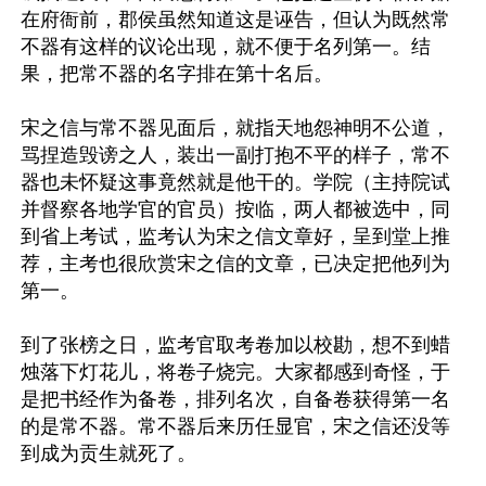
在府衙前，郡侯虽然知道这是诬告，但认为既然常
不器有这样的议论出现，就不便于名列第一。结
果，把常不器的名字排在第十名后。

宋之信与常不器见面后，就指天地怨神明不公道，
骂捏造毁谤之人，装出一副打抱不平的样子，常不
器也未怀疑这事竟然就是他干的。学院（主持院试
并督察各地学官的官员）按临，两人都被选中，同
到省上考试，监考认为宋之信文章好，呈到堂上推
荐，主考也很欣赏宋之信的文章，已决定把他列为
第一。

到了张榜之日，监考官取考卷加以校勘，想不到蜡
烛落下灯花儿，将卷子烧完。大家都感到奇怪，于
是把书经作为备卷，排列名次，自备卷获得第一名
的是常不器。常不器后来历任显官，宋之信还没等
到成为贡生就死了。
