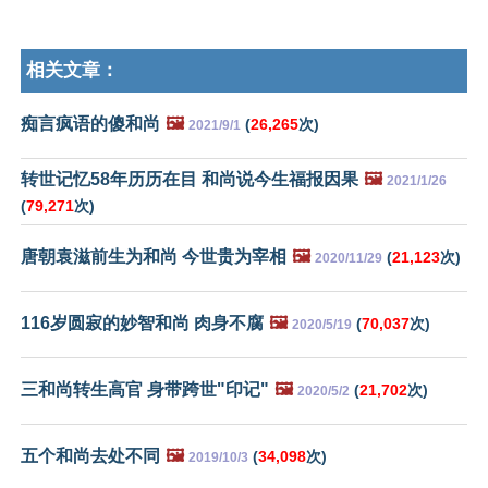
相关文章：
痴言疯语的傻和尚
🖼️
(
26,265
次)
2021/9/1
转世记忆58年历历在目 和尚说今生福报因果
🖼️
2021/1/26
(
79,271
次)
唐朝袁滋前生为和尚 今世贵为宰相
🖼️
(
21,123
次)
2020/11/29
116岁圆寂的妙智和尚 肉身不腐
🖼️
(
70,037
次)
2020/5/19
三和尚转生高官 身带跨世"印记"
🖼️
(
21,702
次)
2020/5/2
五个和尚去处不同
🖼️
(
34,098
次)
2019/10/3