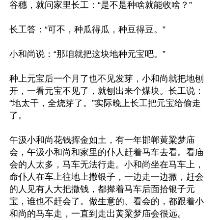
谷穗，就问家里长工：“是不是种啥就能收啥？”

长工答：“可不，种瓜得瓜，种豆得豆。”

小和尚说：“那咱就把这块地种元宝吧。”

种上元宝后一个月了也不见发芽，小和尚就把地刨
开，一看元宝不见了，就刨出来个煤块。长工说：
“地太干，全烧芽了。”实际晚上长工把元宝给偷走
了。

午汲小和尚花钱挥金如土，有一年邯郸黄粱梦庙
会，午汲小和尚和家里的仆人赶着马车去看。看庙
会的人太多，马车无法行走。小和尚坐在马车上，
命仆人在车上往地上撒银子，一边走一边撒，赶会
的人见有人大把撒钱，都撵着马车后面拾银子元
宝，谁也不赶会了。做生意的、看会的，都跟着小
和尚的马车走，一直到走出黄粱梦庙会很远。
