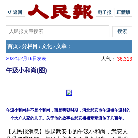
↺ 返回 
电子报
正體版
首页
分栏目
文化
文章
›
›
›
：
2022年2月16日
发表
人气：
36,313
午汲小和尚(图)
午汲小和尚并不是个和尚，而是明朝时期，河北武安市午汲镇午汲村的
【人民报消息】提起武安市的午汲小和尚，武安人