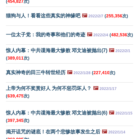
(
454,827
次)
猫狗与人！看看这些真实的神缘吧
🖼️
(
255,356
次)
2022/2/7
一位太子党：我的奇事和他们的奇迹
🖼️
(
482,536
次)
2022/2/4
惊人内幕：中共谍海最大惨败 邓文迪被抛出(7)
🖼️
2022/2/1
(
389,011
次)
真实神奇的田三牛转世经历
🖼️
(
227,410
次)
2022/1/28
上帝为何不奖赏好人 为何不惩罚坏人？
🖼️
2022/1/17
(
639,475
次)
惊人内幕：中共谍海最大惨败 邓文迪被抛出(6)
🖼️
2022/1/15
(
397,345
次)
揭开诅咒的谜底！在两个悲惨故事发生之后
🖼️
2022/1/14