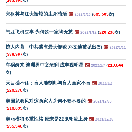
(
263,995
次)
宋祖英与江大蛤蟆的生死苟活
🖼️
(
665,503
次)
2022/1/13
韩亚飞机失事 为何这一家均无恙
🖼️
(
226,236
次)
2022/1/12
惊人内幕：中共谍海最大惨败 邓文迪被抛出(5)
🖼️
2022/1/11
(
386,967
次)
车祸醒来 澳洲男中文流利 成电视明星
🖼️
(
219,844
2022/1/7
次)
天目挡不住：盲人雕刻师与盲人画家不盲
🖼️
2022/1/2
(
226,278
次)
美国龙卷风对这两家人为何不要不要的
🖼️
2021/12/30
(
216,639
次)
美丽模特多重性格 原来是22鬼轮流上身
🖼️
2021/12/28
(
235,348
次)