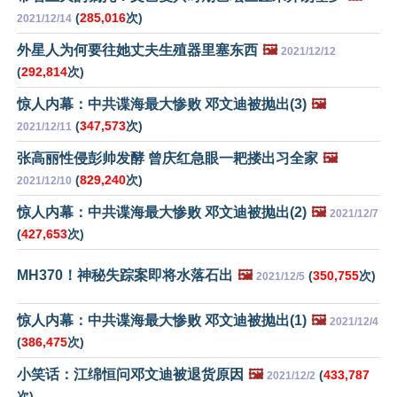
(
285,016
次)
2021/12/14
外星人为何要往她丈夫生殖器里塞东西
🖼️
2021/12/12
(
292,814
次)
惊人内幕：中共谍海最大惨败 邓文迪被抛出(3)
🖼️
(
347,573
次)
2021/12/11
张高丽性侵彭帅发酵 曾庆红急眼一耙搂出习全家
🖼️
(
829,240
次)
2021/12/10
惊人内幕：中共谍海最大惨败 邓文迪被抛出(2)
🖼️
2021/12/7
(
427,653
次)
MH370！神秘失踪案即将水落石出
🖼️
(
350,755
次)
2021/12/5
惊人内幕：中共谍海最大惨败 邓文迪被抛出(1)
🖼️
2021/12/4
(
386,475
次)
小笑话：江绵恒问邓文迪被退货原因
🖼️
(
433,787
2021/12/2
次)