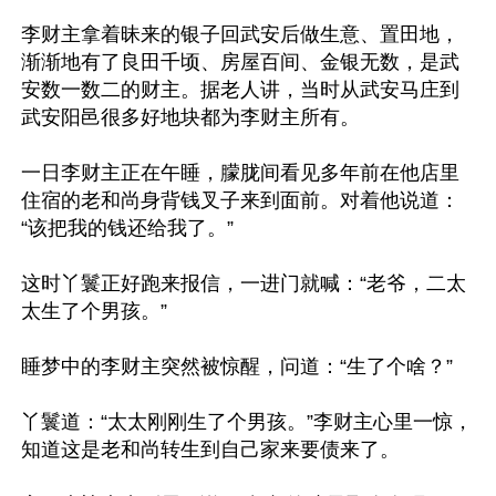
李财主拿着昧来的银子回武安后做生意、置田地，
渐渐地有了良田千顷、房屋百间、金银无数，是武
安数一数二的财主。据老人讲，当时从武安马庄到
武安阳邑很多好地块都为李财主所有。

一日李财主正在午睡，朦胧间看见多年前在他店里
住宿的老和尚身背钱叉子来到面前。对着他说道：
“该把我的钱还给我了。”

这时丫鬟正好跑来报信，一进门就喊：“老爷，二太
太生了个男孩。”

睡梦中的李财主突然被惊醒，问道：“生了个啥？”

丫鬟道：“太太刚刚生了个男孩。”李财主心里一惊，
知道这是老和尚转生到自己家来要债来了。
