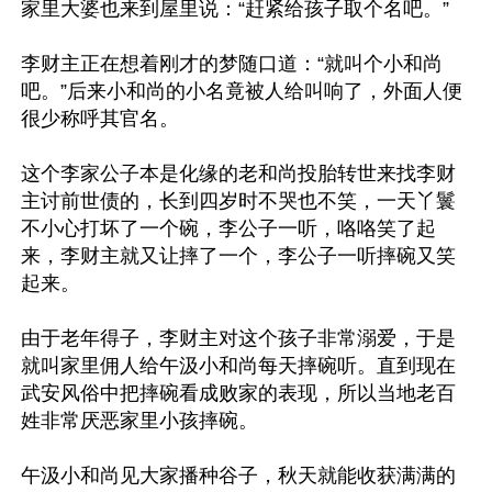
家里大婆也来到屋里说：“赶紧给孩子取个名吧。”

李财主正在想着刚才的梦随口道：“就叫个小和尚
吧。”后来小和尚的小名竟被人给叫响了，外面人便
很少称呼其官名。

这个李家公子本是化缘的老和尚投胎转世来找李财
主讨前世债的，长到四岁时不哭也不笑，一天丫鬟
不小心打坏了一个碗，李公子一听，咯咯笑了起
来，李财主就又让摔了一个，李公子一听摔碗又笑
起来。

由于老年得子，李财主对这个孩子非常溺爱，于是
就叫家里佣人给午汲小和尚每天摔碗听。直到现在
武安风俗中把摔碗看成败家的表现，所以当地老百
姓非常厌恶家里小孩摔碗。

午汲小和尚见大家播种谷子，秋天就能收获满满的