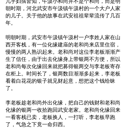
几乎妇孺皆知，午汲小和尚并不是个和尚，而是明
朝时期，河北武安市午汲镇午汲村的一个大户人家
的儿子。关于他的故事在武安祖祖辈辈流传了几百
年。

明朝时期，武安市午汲镇午汲村一户李姓人家在山
西开客栈，有一位化缘建庙的老和尚来店里住宿，
慢慢的两人熟识起来。老和尚对这位李老板渐渐产
生了信任，由于出去化缘身上带银两不方便，所以
老和尚每次化缘回来就把募得银两交与李老板寄存
在柜上。时间长了，银两数目渐渐多起来，李老板
看着白花花的银子就见财起意，想把这个钱给昧
了。

李老板趁老和尚外出化缘，把自己的钱财和老和尚
化缘的银两一收拾跑回武安老家。老和尚化缘回来
一看客栈已卖，老板换人，一打听，李老板早跑
了，气急之下竟一命归西。
