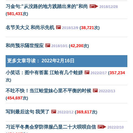
习金句:"从没路的地方践踏出来的"和尚
🖼️▶️
2018/12/28
(
581,431
次)
名节关大义 和尚示先机
🖼️
(
38,721
次)
2018/12/9
和尚预示隔世报应
🖼️
(
42,200
次)
2018/10/1
更多文章导读：
2022年2月16日
小笑话：图中有答案 江蛤有几个蛙姘
🖼️
(
357,234
2022/2/17
次)
不吐不快！当江蛤堂妹心里不平衡的时候
🖼️
2022/2/13
(
454,697
次)
写到最后这句 我哭了
🖼️
(
369,617
次)
2022/2/12
习近平冬奥会穿防弹服凸显二十大呗呗自信
🖼️▶️
2022/2/10