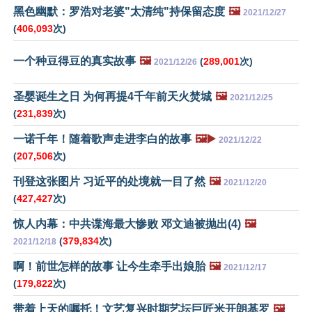
黑色幽默：罗浩对老婆"太清纯"持保留态度
🖼️
2021/12/27
(
406,093
次)
一个种豆得豆的真实故事
🖼️
(
289,001
次)
2021/12/26
圣婴诞生之日 为何再提4千年前天火焚城
🖼️
2021/12/25
(
231,839
次)
一诺千年！随着歌声走进李白的故事
🖼️▶️
2021/12/22
(
207,506
次)
刊登这张图片 习近平的处境就一目了然
🖼️
2021/12/20
(
427,427
次)
惊人内幕：中共谍海最大惨败 邓文迪被抛出(4)
🖼️
(
379,834
次)
2021/12/18
啊！前世怎样的故事 让今生牵手出娘胎
🖼️
2021/12/17
(
179,822
次)
带着上天的嘱托！文艺复兴时期艺坛巨匠米开朗基罗
🖼️