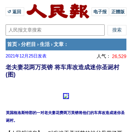
↺ 返回 
电子报
正體版
首页
分栏目
生活
文章
›
›
›
：
2021年12月25日
发表
人气：
26,529
老夫妻花两万英镑 将车库改造成迷你圣诞村
(图)
英国格洛斯特郡的一对老夫妻花费两万英镑将他们的车库改造成迷你圣