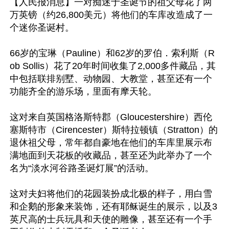
【人民报消息】一对痴迷于圣诞节的祖父母花了两
万英镑（约26,800美元）将他们的车库改造成了一
个迷你圣诞村。

66岁的宝琳（Pauline）和62岁的罗伯．索利斯（R
ob Sollis）花了20年时间收集了2,000多件藏品，其
中包括联排别墅、动物园、大教堂，甚至还有一个
功能齐全的游乐场，里面有摩天轮。

这对来自英国格洛斯特郡（Gloucestershire）西伦
塞斯特市（Cirencester）斯特拉顿镇（Stratton）的
退休祖父母，常年都自豪地在他们的车库里展示布
满地面到天花板的收藏品，甚至还为此举办了一个
名为“淡水河谷路圣诞灯展”的活动。

这对夫妇将他们的花园装扮成北极的样子，用白雪
和企鹅的形象来装饰，还有耶稣诞生的展示，以及3
英尺高的士兵玩具和天使的雕像，甚至还有一个手