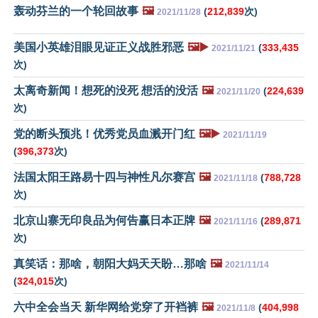
轰动芬兰的一个轮回故事
🖼️
(
212,839
次)
2021/11/28
美国小英雄泪眼见证正义战胜邪恶
🖼️▶️
(
333,435
2021/11/21
次)
太离奇新闻！想死的没死 想活的没活
🖼️
(
224,639
2021/11/20
次)
党的断头预兆！优秀党员血溅开门红
🖼️▶️
2021/11/19
(
396,373
次)
法国太阳王路易十四与神性凡尔赛宫
🖼️
(
788,728
2021/11/18
次)
北京山寨无印良品为何告赢日本正牌
🖼️
(
289,871
2021/11/16
次)
真笑话：那啥，朝阳大妈天天盼…那啥
🖼️
2021/11/14
(
324,015
次)
六中全会当天 新华网给党穿了开裆裤
🖼️
(
404,998
2021/11/8