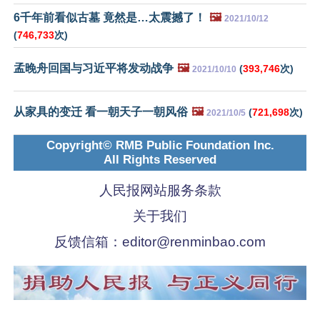
6千年前看似古墓 竟然是…太震撼了！
🖼️
2021/10/12
(
746,733
次)
孟晚舟回国与习近平将发动战争
🖼️
(
393,746
次)
2021/10/10
从家具的变迁 看一朝天子一朝风俗
🖼️
(
721,698
次)
2021/10/5
Copyright© RMB Public Foundation Inc.
All Rights Reserved
人民报网站服务条款
关于我们
反馈信箱：
editor@renminbao.com