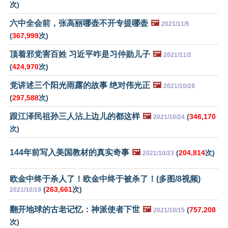
次)
六中全会前，张高丽哪壶不开专提哪壶
🖼️
2021/11/5
(
367,999
次)
顶着邪党害百姓 习近平咋是习仲勋儿子
🖼️
2021/11/2
(
424,970
次)
党讲述三个阳光雨露的故事 绝对伟光正
🖼️
2021/10/28
(
297,588
次)
跟江泽民祖孙三人沾上边儿的都这样
🖼️
(
346,170
2021/10/24
次)
144年前写入美国教材的真实奇事
🖼️
(
204,814
次)
2021/10/23
欧金中终于杀人了！欧金中终于被杀了！(多图/8视频)
(
263,661
次)
2021/10/19
翻开地球的古老记忆：神派使者下世
🖼️
(
757,208
2021/10/15
次)