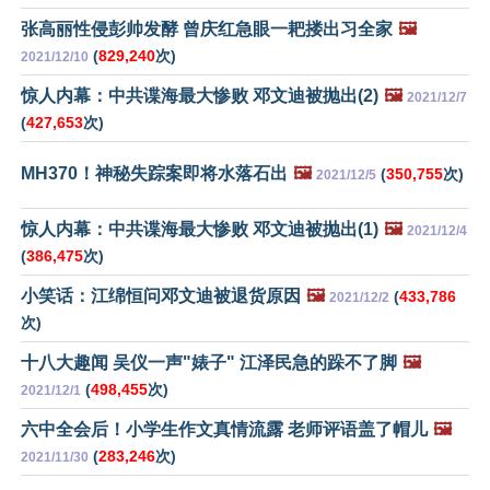
张高丽性侵彭帅发酵 曾庆红急眼一耙搂出习全家
🖼️
(
829,240
次)
2021/12/10
惊人内幕：中共谍海最大惨败 邓文迪被抛出(2)
🖼️
2021/12/7
(
427,653
次)
MH370！神秘失踪案即将水落石出
🖼️
(
350,755
次)
2021/12/5
惊人内幕：中共谍海最大惨败 邓文迪被抛出(1)
🖼️
2021/12/4
(
386,475
次)
小笑话：江绵恒问邓文迪被退货原因
🖼️
(
433,786
2021/12/2
次)
十八大趣闻 吴仪一声"婊子" 江泽民急的跺不了脚
🖼️
(
498,455
次)
2021/12/1
六中全会后！小学生作文真情流露 老师评语盖了帽儿
🖼️
(
283,246
次)
2021/11/30