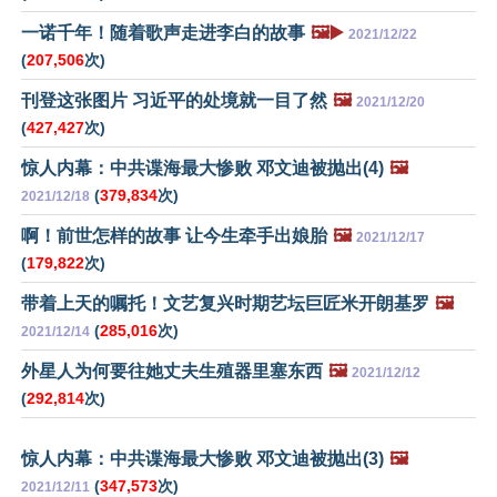
一诺千年！随着歌声走进李白的故事
🖼️▶️
2021/12/22
(
207,506
次)
刊登这张图片 习近平的处境就一目了然
🖼️
2021/12/20
(
427,427
次)
惊人内幕：中共谍海最大惨败 邓文迪被抛出(4)
🖼️
(
379,834
次)
2021/12/18
啊！前世怎样的故事 让今生牵手出娘胎
🖼️
2021/12/17
(
179,822
次)
带着上天的嘱托！文艺复兴时期艺坛巨匠米开朗基罗
🖼️
(
285,016
次)
2021/12/14
外星人为何要往她丈夫生殖器里塞东西
🖼️
2021/12/12
(
292,814
次)
惊人内幕：中共谍海最大惨败 邓文迪被抛出(3)
🖼️
(
347,573
次)
2021/12/11