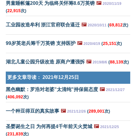
男童睡帐篷200天 为临终关怀筹8.6万英镑
🖼️
2020/11/19
(
22,915
次)
工业园改造牟利 浙江官府联合逼迁
🖼️
(
69,812
次)
2020/10/11
99岁英老兵筹千万英镑 支持医护
🖼️
(
25,151
次)
2020/4/19
湖北儿童公园升级改造 原商户遭强拆
🖼️
(
88,139
次)
2019/8/6
更多文章导读：
2021年12月25日
黑色幽默：罗浩对老婆"太清纯"持保留态度
🖼️
2021/12/27
(
406,092
次)
一个种豆得豆的真实故事
🖼️
(
289,001
次)
2021/12/26
圣婴诞生之日 为何再提4千年前天火焚城
🖼️
2021/12/25
(
231,839
次)