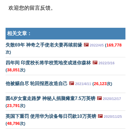
欢迎您的留言反馈。
相关文章：
失散69年 神奇之手使老夫妻再续前缘
🖼️
(
169,778
2022/4/5
次)
四年间 印度校长将学校荒地变成迷你森林
🖼️
2022/3/16
(
38,051
次)
他被赐自尽 轮回报恩改造自己
🖼️
(
26,123
次)
2021/4/11
圆4岁女童走路梦 神秘人捐脑瘫童7.5万英镑
🖼️
2020/12/17
(
23,791
次)
英国下重罚 使用华为设备每日罚款10万英镑
🖼️
2020/11/25
(
48,796
次)