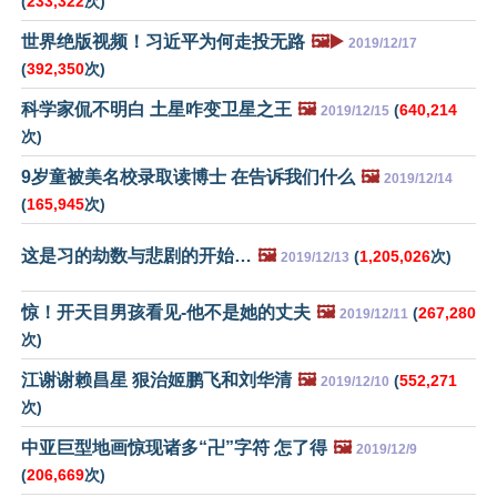
(
233,322
次)
世界绝版视频！习近平为何走投无路
🖼️▶️
2019/12/17
(
392,350
次)
科学家侃不明白 土星咋变卫星之王
🖼️
(
640,214
2019/12/15
次)
9岁童被美名校录取读博士 在告诉我们什么
🖼️
2019/12/14
(
165,945
次)
这是习的劫数与悲剧的开始…
🖼️
(
1,205,026
次)
2019/12/13
惊！开天目男孩看见-他不是她的丈夫
🖼️
(
267,280
2019/12/11
次)
江谢谢赖昌星 狠治姬鹏飞和刘华清
🖼️
(
552,271
2019/12/10
次)
中亚巨型地画惊现诸多“卍”字符 怎了得
🖼️
2019/12/9
(
206,669
次)