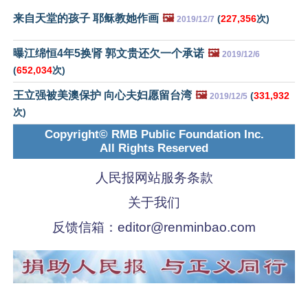
来自天堂的孩子 耶稣教她作画
🖼️
(
227,356
次)
2019/12/7
曝江绵恒4年5换肾 郭文贵还欠一个承诺
🖼️
2019/12/6
(
652,034
次)
王立强被美澳保护 向心夫妇愿留台湾
🖼️
(
331,932
2019/12/5
次)
Copyright© RMB Public Foundation Inc.
All Rights Reserved
人民报网站服务条款
关于我们
反馈信箱：
editor@renminbao.com