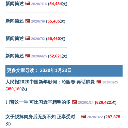
新闻简述
🖼️
(
54,484
次)
2020/7/16
新闻简述
🖼️
(
55,405
次)
2020/7/9
新闻简述
🖼️
(
55,460
次)
2020/7/2
新闻简述
🖼️
(
52,621
次)
2020/6/25
更多文章导读：
2020年1月23日
人民报2020中国新年献词：沁园春·再话肺炎
🖼️
2020/1/25
(
350,180
次)
川普这一手 可比习近平精明的多
🖼️
(
626,422
次)
2020/1/24
女子脱掉肉身后无所不知 正享受时…
🖼️
(
287,375
2020/1/22
次)