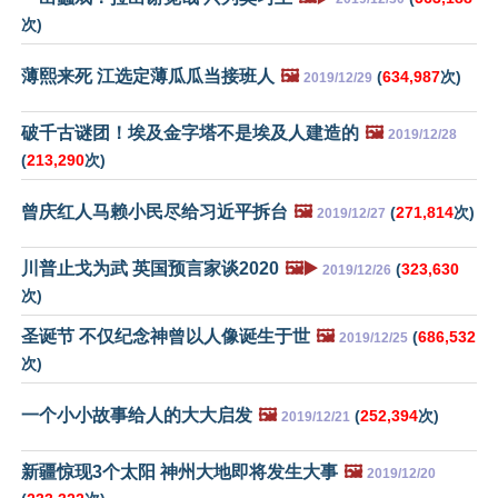
次)
薄熙来死 江选定薄瓜瓜当接班人
🖼️
(
634,987
次)
2019/12/29
破千古谜团！埃及金字塔不是埃及人建造的
🖼️
2019/12/28
(
213,290
次)
曾庆红人马赖小民尽给习近平拆台
🖼️
(
271,814
次)
2019/12/27
川普止戈为武 英国预言家谈2020
🖼️▶️
(
323,630
2019/12/26
次)
圣诞节 不仅纪念神曾以人像诞生于世
🖼️
(
686,532
2019/12/25
次)
一个小小故事给人的大大启发
🖼️
(
252,394
次)
2019/12/21
新疆惊现3个太阳 神州大地即将发生大事
🖼️
2019/12/20