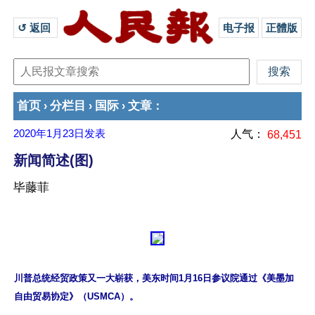
↺ 返回 
电子报
正體版
首页
分栏目
国际
文章
›
›
›
：
2020年1月23日
发表
人气：
68,451
新闻简述(图)
毕藤菲
川普总统经贸政策又一大崭获，美东时间1月16日参议院通过《美墨加