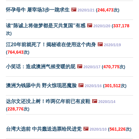
怀孕母牛 屠宰场3步一跪求生
🖼️
(
246,473
次)
2020/1/21
读“陈诚上将做梦都是灭共复国”有感
🖼️
(
337,178
2020/1/20
次)
江20年前就死了！揭秘谁在使用这个肉身
🖼️
2020/1/19
(
764,643
次)
小笑话：造成澳洲气候变暖的屁
🖼️
(
470,775
次)
2020/1/17
澳洲为钱舔中共 野火惊现恶魔脸
🖼️
(
301,512
次)
2020/1/16
达尔文还没上树！咋两亿年前已有皮鞋
🖼️
2020/1/14
(
228,776
次)
台湾大选前 中共蠢送选票给民进党
🖼️
(
561,226
次)
2020/1/10