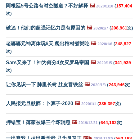
阿根廷5号公路有时空隧道？不好解释
🖼️
(
157,404
2020/1/10
次)
破迷！他们的超强记忆力是有原因的
🖼️
(
208,961
次)
2020/1/7
老婆婆元神离体玩6天 爬出棺材煮粥吃
🖼️
(
248,827
2020/1/6
次)
Sars又来了！神为何分4次灭罗马帝国
🖼️
(
341,939
2020/1/5
次)
让你见识一下 肺里长树 肚皮冒铁丝
🖼️
(
243,946
次)
2020/1/3
人民报元旦献辞：卜算子·2020
🖼️
(
335,397
次)
2020/1/1
押错宝！薄家被爆三个坏消息
🖼️
(
644,162
次)
2019/12/31
一出蠢戏！拉出谢觉哉 只为臭习王
🖼️▶️
(
563,188
2019/12/30