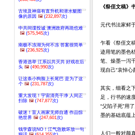
《祭侄文稿》
古埃及神庙有直升机和潜水艇图
像的原因
🖼️
(
232,897
次)
元代书法家鲜于
中共间谍投诚 澳洲政府再跪也难
🖼️
(
575,945
次)
乍看《祭侄文
南极不冻湖为何不冻 答案很简单
🖼️
(
236,925
次)
迹用笔的墨色
笔、燥墨一泻
香港选举 江系以共灭共 好戏在后
头
🖼️
(
490,990
次)
现自己“哀悼心
让这条小狗脸上长尾巴 是为了这
个
🖼️
(
231,787
次)
其实，细看之
重大发现！宇宙清亮干净 人间正
足，行书的速
扫除
🖼️
(
747,877
次)
“父陷子死”用
破迷！盲人画家无师自通 作品惊
墨的基础底蕴上
艳世界
🖼️
(
247,601
次)
钱学森说NO！江气急败坏放一句
人们一般对颜
狠话
🖼️
(
614,355
次)