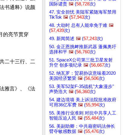
国际谴责
🖼️
(
58,728
次)
法书通释》说颜
47. 安全担忧 美陆军紧随海军禁用
TikTok
🖼️
(
57,943
次)
48. 大劫时 总有人能幸免于难
🖼️
(
57,439
次)
月的亮节贯穿
49. 新闻简述
🖼️
(
57,243
次)
50. 金正恩挑衅推新武器 蓬佩奥吁
选择和平
🖼️
(
56,760
次)
51. SpaceX公司第三批卫星发射
共二十三行、二
升空 创多项纪录
🖼️
(
56,667
次)
52. 纳瓦罗：贸易协议意味着2020
美国经济繁荣
🖼️
(
56,506
次)
53. 美军52架F-35战机"大象漫步"
法雅言》、《法
声势浩大
🖼️
(
56,360
次)
54. 建边境墙 美上诉法院批准政府
可用36亿军费
🖼️
(
55,994
次)
55. 美推行业准则 对抗中共享人工
智能压迫人民
🖼️
(
55,484
次)
56. 美副助卿：中共藉密码法伸长
臂夺敏感数据
🖼️
(
55,476
次)