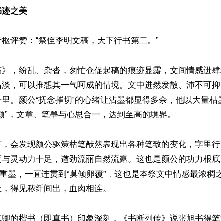
书迹之美
枢评赞：“祭侄季明文稿，天下行书第二。”

稿》，纷乱、杂沓，匆忙仓促起稿的痕迹显露，文间情感迸肆
枯淡，可以推想其一气呵成的情境。文中迸然发散、沛不可抑
千里。颜公“抚念摧切”的心绪让沾墨都显得多余，他以大量枯
颜”，文章、笔墨与心思合一，达到至高的境界。

下，会发现颜公驱策枯笔猷然表现出各种笔致的变化，字里行
度与灵动力十足，遒劲流丽自然流露。这也是颜公的功力根底
了重墨，一直连贯到“巢倾卵覆”，这也是本祭文中情感最浓稠
，得见秾纤间出，血肉相连。

真卿的楷书（即真书）印象深刻，《书断列传》说张旭书得笔