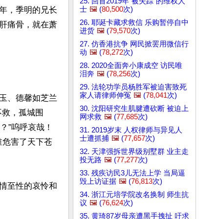
25. 回首2019年"被失踪"的维权人
士
🖼️
(
80,500
次)
年，季明的兄长
26. 耶诞卡藏求救信 乐购暂停自中
肝痛骨，就在萧
进货
🖼️
(
79,570
次)
27. 仿香港抗争 网民掀罢用微信行
动
🖼️
(
78,272
次)
28. 2020全面奔小康成空 访民唯
泪奔
🖼️
(
78,256
次)
29. 法轮功学员杨胜军被迫害致死
家人请律师伸冤
🖼️
(
78,041
次)
玉、德馨如芝兰
30. 沈阳研究生肌腱遭砍断 被迫上
不救，孤城围
网求救
🖼️
(
77,685
次)
？”呜呼哀哉！
31. 2019岁末 人权律师与异见人
士遭抓捕
🖼️
(
77,657
次)
谁危害了天下苍
32. 天津强拆世界级别墅群 业主走
投无路
🖼️
(
77,277
次)
33. 残疾访民3儿无法上学 当局逼
毁上访证据
🖼️
(
76,813
次)
情至性的哀怜和
34. 浙江元培学院改名换制 师生抗
议
🖼️
(
76,624
次)
35. 黄琦87岁母亲遭黑手拽扯 吁求