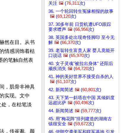
关注
🖼️
(
76,311
次)
36. 一个轮回转生冤缘相报的故事
🖼️
(
69,120
次)
37. 30多年前 日货机遭UFO跟踪
要求噤声
🖼️
(
66,956
次)
38. 英国多处出现奇怪脚印 至今无
赫然在目。从书
解
🖼️
(
66,370
次)
39. 老翁转生富贵人家 婴儿竟能开
的情感润饰着枯
口说话
🖼️
(
65,970
次)
墨的笔触自然表
40. 女子灵魂"被拉出身体" 还阳后
顽疾消失
🖼️
(
64,720
次)
41. 神的美好世界不接受自杀的人
🖼️
(
61,107
次)
间，肌骨丰神具
42. 新闻简述
🖼️
(
60,801
次)
的实现。文中
43. 天下第一斜塔在中国 其倾斜度
远超比萨
🖼️
(
60,496
次)
之处，在枯笔淡
44. 新闻简述
🖼️
(
59,777
次)
45. 用"梅花阵"排列建造的湖南古
镇很安全
🖼️
(
59,672
次)
法，传崔邈、颜
46. 伊朗空袭美军和联军基地 引发