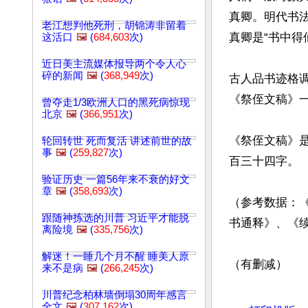
真卿。明代书
老江想判他死刑，胡锦涛非留着
真卿是“书中得
这活口
🖼️
(
684,603
次)
近日美主流媒体报导两个令人心
碎的新闻
🖼️
(
368,949
次)
古人品书迹格
《祭侄文稿》一
曾夺走1/3欧洲人口的黑死病惊现
北京
🖼️
(
366,951
次)
《祭侄文稿》
轮回转世 死而复活 讲述前世的故
事
🖼️
(
259,827
次)
百三十四字。

验证历史 一篇56年来不衰的好文
章
🖼️
(
358,693
次)
（参考数据：
跟随神拣选的川普 习近平才能脱
书通释》、《续
离险境
🖼️
(
335,756
次)
解迷！一睡几个月不醒 睡美人原
（有删减）
来不是病
🖼️
(
266,245
次)
文章网址: http://w
川普纪念柏林墙倒塌30周年感言
全文
🖼️
(
307,162
次)