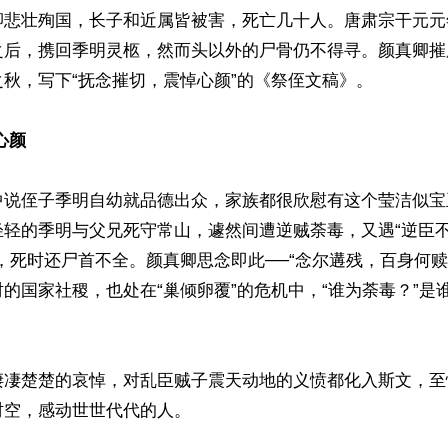
卿悲壮殉国，长子和近属皆被害，死亡几十人。唐肃宗干元元
之后，携回季明灵柩，然而头以外的尸骨仍不得寻。颜真卿摧
秋，写下“抚念摧切，震悼心颜”的《祭侄文稿》。

心颜
中说侄子季明自幼就品德出众，家族都很欣慰有这个莹洁似宝
轻轻的季明与父兄死守常山，遽然间遭逆贼荼毒，又遇“逆臣
，死时还尸首不全。颜真卿思念即此──“念尔遘残，百身何赎
的国家社稷，也处在“巢倾卵覆”的危机中，“谁为荼毒？”是


凄凄楚楚的哀悼，对乱臣贼子震天动地的义愤都化入斯文，至
空，感动世世代代的人。
