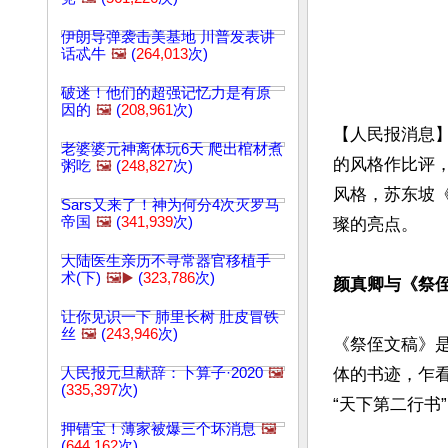
伊朗导弹袭击美基地 川普发表讲
话忒牛
🖼️
(
264,013
次)
破迷！他们的超强记忆力是有原
因的
🖼️
(
208,961
次)
【人民报消息
老婆婆元神离体玩6天 爬出棺材煮
的风格作比评
粥吃
🖼️
(
248,827
次)
风格，苏东坡
Sars又来了！神为何分4次灭罗马
帝国
🖼️
(
341,939
次)
璨的亮点。

大陆医生亲历不寻常器官移植手
术(下)
🖼️▶️
(
323,786
次)
颜真卿与《祭
让你见识一下 肺里长树 肚皮冒铁
丝
🖼️
(
243,946
次)
《祭侄文稿》
人民报元旦献辞：卜算子·2020
🖼️
体的书迹，乍
(
335,397
次)
“天下第二行书
押错宝！薄家被爆三个坏消息
🖼️
(
644,162
次)