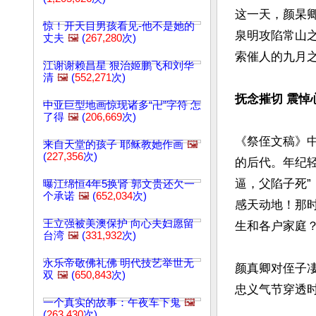
这一天，颜杲
惊！开天目男孩看见-他不是她的
泉明攻陷常山
丈夫
🖼️
(
267,280
次)
索催人的九月之
江谢谢赖昌星 狠治姬鹏飞和刘华
清
🖼️
(
552,271
次)
抚念摧切 震悼
中亚巨型地画惊现诸多“卍”字符 怎
了得
🖼️
(
206,669
次)
《祭侄文稿》
来自天堂的孩子 耶稣教她作画
🖼️
(
227,356
次)
的后代。年纪
逼，父陷子死”
曝江绵恒4年5换肾 郭文贵还欠一
个承诺
🖼️
(
652,034
次)
感天动地！那时
王立强被美澳保护 向心夫妇愿留
生和各户家庭？
台湾
🖼️
(
331,932
次)
永乐帝敬佛礼佛 明代技艺举世无
颜真卿对侄子
双
🖼️
(
650,843
次)
忠义气节穿透时
一个真实的故事：午夜车下鬼
🖼️
(
263,430
次)