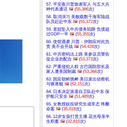
57. 平安夜川普致谢军人 与五大兵
种代表通话
🖼️
(
55,386
次)
58. 取消演习 美舰载数千海军陆战
队员赶赴中东
🖼️
(
55,372
次)
59. 老挝坠入中共债务陷阱 负债超
过GDP一半
🖼️
(
55,355
次)
60. 使馆遇袭 川普：伊朗应对此负
责 美不会开战
🖼️
(
54,428
次)
61. 中共密码法上路 美参议员警告
促企业勿配合
🖼️
(
53,373
次)
62. 严重侵犯人权 古巴国防部长及
家人遭美国制裁
🖼️
(
53,366
次)
63. 因应朝鲜挑衅 美日派出侦察机
与驱逐舰
🖼️
(
52,151
次)
64. 日本决定派遣自卫队赴中东 保
护船只安全
🖼️
(
51,489
次)
65. 女教授奴役研究生成常态 终酿
命案
🖼️
(
35,018
次)
66. 12岁女孩打赏主播 花光母亲半
生积蓄
🖼️
(
32,815
次)