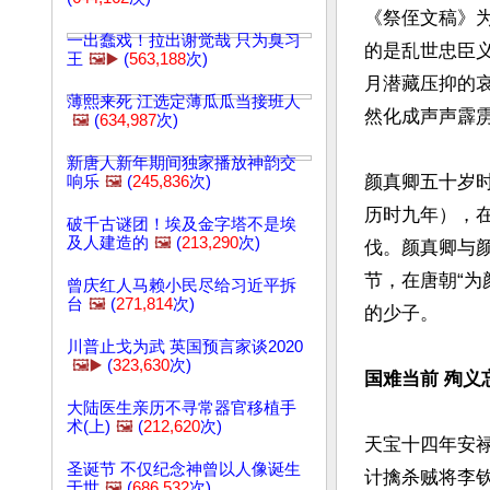
《祭侄文稿》
一出蠢戏！拉出谢觉哉 只为臭习
的是乱世忠臣
王
🖼️▶️
(
563,188
次)
月潜藏压抑的
薄熙来死 江选定薄瓜瓜当接班人
然化成声声霹雳
🖼️
(
634,987
次)
新唐人新年期间独家播放神韵交
颜真卿五十岁
响乐
🖼️
(
245,836
次)
历时九年），
破千古谜团！埃及金字塔不是埃
及人建造的
🖼️
(
213,290
次)
伐。颜真卿与
节，在唐朝“
曾庆红人马赖小民尽给习近平拆
台
🖼️
(
271,814
次)
的少子。

川普止戈为武 英国预言家谈2020
🖼️▶️
(
323,630
次)
国难当前 殉义
大陆医生亲历不寻常器官移植手
术(上)
🖼️
(
212,620
次)
天宝十四年安
圣诞节 不仅纪念神曾以人像诞生
计擒杀贼将李
于世
🖼️
(
686,532
次)