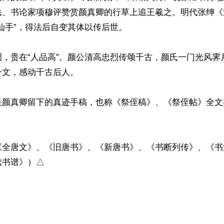
法、书论家项穆评赞赏颜真卿的行草上追王羲之。明代张绅《
仙手”，得法后自变其体以传后世。

调，贵在“人品高”。颜公清高忠烈传颂千古，颜氏一门光风霁
文，感动千古后人。

是颜真卿留下的真迹手稿，也称《祭侄稿》、《祭侄帖》全文
《全唐文》、《旧唐书》、《新唐书》、《书断列传》、《书
书谱》）△

ww.renminbao.com/rmb/articles/2020/1/12/70252.html