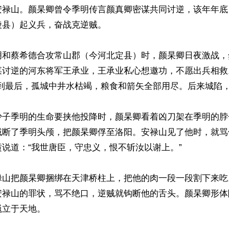
安禄山。颜杲卿曾令季明传言颜真卿密谋共同讨逆，该年年底
县）起义兵，奋战克逆贼。

明和蔡希德合攻常山郡（今河北定县）时，颜杲卿日夜激战，
谋讨逆的河东将军王承业，王承业私心想邀功，不愿出兵相救
到最后，孤城中井水枯竭，粮食和箭矢全部用尽。后来城陷，
少子季明的生命要挟他投降时，颜杲卿看着凶刀架在季明的脖
贼断了季明头颅，把颜杲卿俘至洛阳。安禄山见了他时，就骂
说道：“我世唐臣，守忠义，恨不斩汝以谢上。”

禄山把颜杲卿捆绑在天津桥柱上，把他的肉一段一段割下来吃
安禄山的罪状，骂不绝口，逆贼就钩断他的舌头。颜杲卿形体
立于天地。
