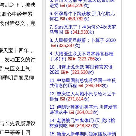
5. 台湾大选前 中共蠢送选票给民
与乱之下，掩映
进党
🖼️
(
561,226
次)
6. 怀孕母牛下跪获救 那几亿胎儿
真卿心中经年累
何在
🖼️
(
453,782
次)
恸付诸祭文，宛
7. Sars又来了！神为何分4次灭罗
马帝国
🖼️
(
341,939
次)
8. 人民报元旦献辞：卜算子·2020
🖼️
(
335,397
次)
宗天宝十四年，
9. 大陆医生亲历不寻常器官移植
手术(下)
🖼️▶️
(
323,786
次)
，发动正义的讨
10. 川普止戈为武 英国预言家谈
到忠臣义士气
2020
🖼️▶️
(
323,630
次)
颜季明是颜杲卿
11. 中华民国前总统蒋经国一生反
共信念的历程
🖼️
(
299,048
次)
12. 曾庆红人马赖小民尽给习近平
拆台
🖼️
(
271,814
次)
13. 伊朗导弹袭击美基地 川普发表
讲话忒牛
🖼️
(
264,013
次)
14. 老婆婆元神离体玩6天 爬出棺
与长史袁履谦设
材煮粥吃
🖼️
(
248,827
次)
广平等等十四
15. 新唐人新年期间独家播放神韵