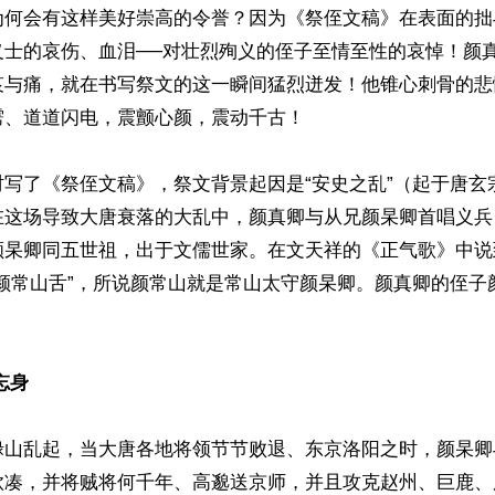
为何会有这样美好崇高的令誉？因为《祭侄文稿》在表面的拙
义士的哀伤、血泪──对壮烈殉义的侄子至情至性的哀悼！颜
哀与痛，就在书写祭文的这一瞬间猛烈迸发！他锥心刺骨的悲
、道道闪电，震颤心颜，震动千古！

时写了《祭侄文稿》，祭文背景起因是“安史之乱”（起于唐玄
在这场导致大唐衰落的大乱中，颜真卿与从兄颜杲卿首唱义兵
颜杲卿同五世祖，出于文儒世家。在文天祥的《正气歌》中说
为颜常山舌”，所说颜常山就是常山太守颜杲卿。颜真卿的侄子
忘身
禄山乱起，当大唐各地将领节节败退、东京洛阳之时，颜杲卿
钦凑，并将贼将何千年、高邈送京师，并且攻克赵州、巨鹿、