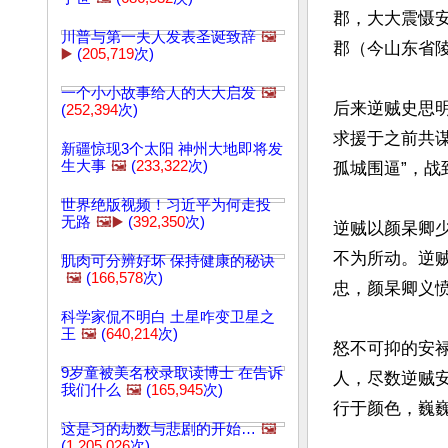
郡，大大震慑
川普与第一夫人发表圣诞致辞
🖼️
郡（今山东省陵
▶️
(
205,719
次)
一个小小故事给人的大大启发
🖼️
后来逆贼史思
(
252,394
次)
求援于之前共
新疆惊现3个太阳 神州大地即将发
生大事
🖼️
(
233,322
次)
孤城围逼”，战
世界绝版视频！习近平为何走投
无路
🖼️▶️
(
392,350
次)
逆贼以颜杲卿
不为所动。逆
肌肉可分辨好坏 保持健康的秘诀
🖼️
(
166,578
次)
忠，颜杲卿义愤
科学家侃不明白 土星咋变卫星之
王
🖼️
(
640,214
次)
怒不可抑的安
9岁童被美名校录取读博士 在告诉
人，尽数逆贼
我们什么
🖼️
(
165,945
次)
行于颜色，巍巍
这是习的劫数与悲剧的开始…
🖼️
(
1,205,026
次)