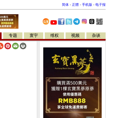
简体
-
正體
-
手机版
-
电子报
专题
寰宇
维权
视频
杂谈