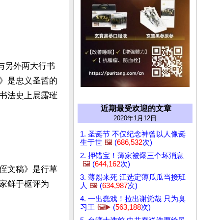
与另外两大行书
》是忠义圣哲的
书法史上展露璀
近期最受欢迎的文章
2020年1月12日
1. 圣诞节 不仅纪念神曾以人像诞
生于世
🖼️
(
686,532
次)
2. 押错宝！薄家被爆三个坏消息
🖼️
(
644,162
次)
侄文稿》是行草
3. 薄熙来死 江选定薄瓜瓜当接班
家鲜于枢评为
人
🖼️
(
634,987
次)
4. 一出蠢戏！拉出谢觉哉 只为臭
习王
🖼️▶️
(
563,188
次)