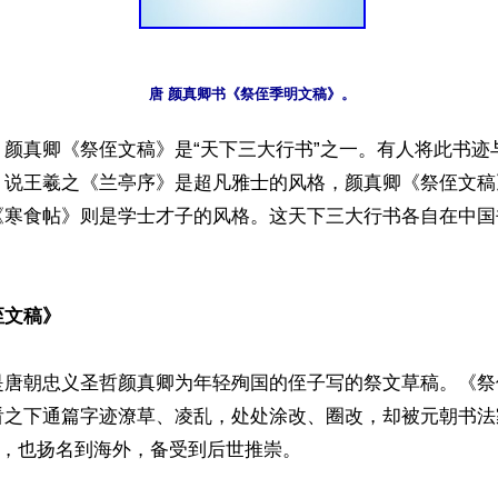
】颜真卿《祭侄文稿》是“天下三大行书”之一。有人将此书迹
，说王羲之《兰亭序》是超凡雅士的风格，颜真卿《祭侄文稿
《寒食帖》则是学士才子的风格。这天下三大行书各自在中国
侄文稿》
是唐朝忠义圣哲颜真卿为年轻殉国的侄子写的祭文草稿。《祭
看之下通篇字迹潦草、凌乱，处处涂改、圈改，却被元朝书法
”，也扬名到海外，备受到后世推崇。
