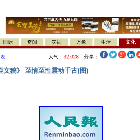
国际
奇闻
灾祸
万象
生活
文化
人气：
32,028
分享：
发表
文稿》 至情至性震动千古(图)