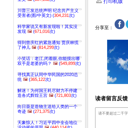
打印机版
川普三发总统声明 纪念共产主义
受害者(图/中英文) (
304,231
次)
科学家说又有新发现啦！其实没
分享至：
发现
🖼️
(
671,016
次)
得到曾庆红的紧急通知 贾庆林慌
了神儿
🖼️
(
814,299
次)
小笑话：老江,闭着眼,你能摸出哪
双手是老婆的吗？
🖼️
(
549,899
次)
寻找真正认同中华民国的2020总
统
🖼️
(
365,122
次)
解迷！为何国王耗尽财力不停建
造各式辉煌王宫
🖼️
(
721,803
次)
读者留言反馈
向日葵是造物主送给人类的一个
奇迹
🖼️
(
271,375
次)
天象惊人！习近平四中全会地位
没动摇的原因
🖼️
(
440,114
次)