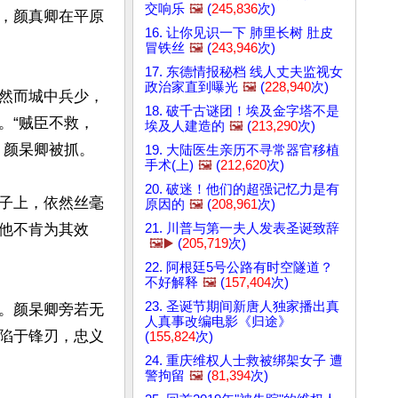
交响乐
🖼️
(
245,836
次)
，颜真卿在平原
16. 让你见识一下 肺里长树 肚皮
冒铁丝
🖼️
(
243,946
次)
17. 东德情报秘档 线人丈夫监视女
政治家直到曝光
🖼️
(
228,940
次)
然而城中兵少，
18. 破千古谜团！埃及金字塔不是
。“贼臣不救，
埃及人建造的
🖼️
(
213,290
次)
颜杲卿被抓。

19. 大陆医生亲历不寻常器官移植
手术(上)
🖼️
(
212,620
次)
20. 破迷！他们的超强记忆力是有
子上，依然丝毫
原因的
🖼️
(
208,961
次)
21. 川普与第一夫人发表圣诞致辞
他不肯为其效
🖼️▶️
(
205,719
次)
22. 阿根廷5号公路有时空隧道？
不好解释
🖼️
(
157,404
次)
23. 圣诞节期间新唐人独家播出真
。颜杲卿旁若无
人真事改编电影《归途》
陷于锋刃，忠义
(
155,824
次)
24. 重庆维权人士救被绑架女子 遭
警拘留
🖼️
(
81,394
次)