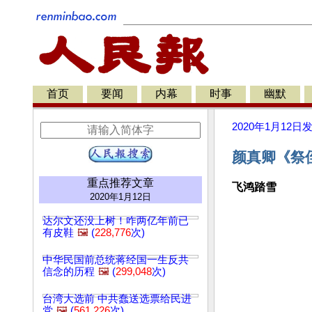
首页
要闻
内幕
时事
幽默
2020年1月12日
颜真卿《祭侄
重点推荐文章
飞鸿踏雪
2020年1月12日
达尔文还没上树！咋两亿年前已
有皮鞋
🖼️
(
228,776
次)
中华民国前总统蒋经国一生反共
信念的历程
🖼️
(
299,048
次)
台湾大选前 中共蠢送选票给民进
党
🖼️
(
561,226
次)