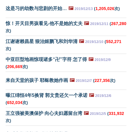
这是习的劫数与悲剧的开始…
🖼️
(
1,205,026
次)
2019/12/13
惊！开天目男孩看见-他不是她的丈夫
🖼️
(
267,280
2019/12/11
次)
江谢谢赖昌星 狠治姬鹏飞和刘华清
🖼️
(
552,271
2019/12/10
次)
中亚巨型地画惊现诸多“卍”字符 怎了得
🖼️
2019/12/9
(
206,669
次)
来自天堂的孩子 耶稣教她作画
🖼️
(
227,356
次)
2019/12/7
曝江绵恒4年5换肾 郭文贵还欠一个承诺
🖼️
2019/12/6
(
652,034
次)
王立强被美澳保护 向心夫妇愿留台湾
🖼️
(
331,932
2019/12/5
次)