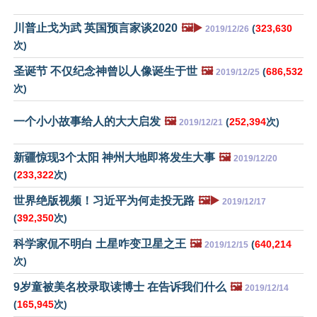
川普止戈为武 英国预言家谈2020
🖼️▶️
(
323,630
2019/12/26
次)
圣诞节 不仅纪念神曾以人像诞生于世
🖼️
(
686,532
2019/12/25
次)
一个小小故事给人的大大启发
🖼️
(
252,394
次)
2019/12/21
新疆惊现3个太阳 神州大地即将发生大事
🖼️
2019/12/20
(
233,322
次)
世界绝版视频！习近平为何走投无路
🖼️▶️
2019/12/17
(
392,350
次)
科学家侃不明白 土星咋变卫星之王
🖼️
(
640,214
2019/12/15
次)
9岁童被美名校录取读博士 在告诉我们什么
🖼️
2019/12/14
(
165,945
次)