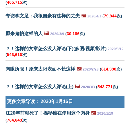
(
405,715
次)
专访李文足：我很自豪有这样的丈夫
🖼️
(
79,944
次)
2020/4/3
原来鬼怕这样的人
🖼️
(
30,186
次)
2020/3/9
？！这样的文章怎么没人评论(下)(多图/视频/影片)
2020/3/12
(
546,616
次)
肉眼所限！原来太阳表面不长这样
🖼️
(
814,398
次)
2020/2/28
？！这样的文章怎么没人评论(上)
🖼️
(
543,771
次)
2020/3/3
更多文章导读：
2020年1月16日
江20年前就死了！揭秘谁在使用这个肉身
🖼️
2020/1/19
(
764,643
次)