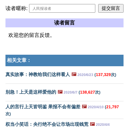
读者暱称:
读者留言
欢迎您的留言反馈。
相关文章：
真实故事：神教给我们这样看人
🖼️
(
137,329
次)
2020/6/23
别急！上天是这样爱他的
🖼️
(
138,627
次)
2020/6/7
人的言行上天皆明鉴 果报不会有偏差
🖼️
(
21,797
2020/4/10
次)
权当小笑话：央行绝不会让市场出现钱荒
🖼️
2020/4/4