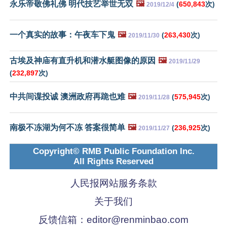
永乐帝敬佛礼佛 明代技艺举世无双
🖼️
(
650,843
次)
2019/12/4
一个真实的故事：午夜车下鬼
🖼️
(
263,430
次)
2019/11/30
古埃及神庙有直升机和潜水艇图像的原因
🖼️
2019/11/29
(
232,897
次)
中共间谍投诚 澳洲政府再跪也难
🖼️
(
575,945
次)
2019/11/28
南极不冻湖为何不冻 答案很简单
🖼️
(
236,925
次)
2019/11/27
Copyright© RMB Public Foundation Inc.
All Rights Reserved
人民报网站服务条款
关于我们
反馈信箱：
editor@renminbao.com