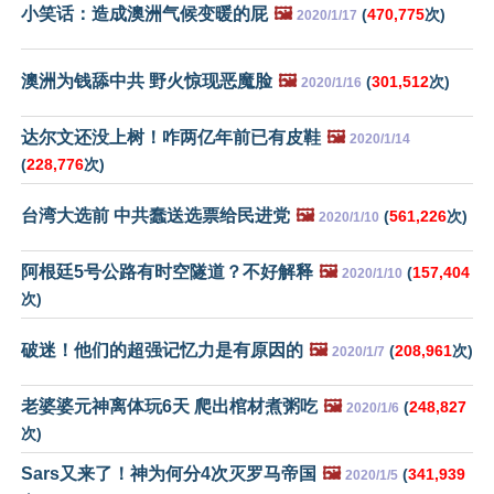
小笑话：造成澳洲气候变暖的屁
🖼️
(
470,775
次)
2020/1/17
澳洲为钱舔中共 野火惊现恶魔脸
🖼️
(
301,512
次)
2020/1/16
达尔文还没上树！咋两亿年前已有皮鞋
🖼️
2020/1/14
(
228,776
次)
台湾大选前 中共蠢送选票给民进党
🖼️
(
561,226
次)
2020/1/10
阿根廷5号公路有时空隧道？不好解释
🖼️
(
157,404
2020/1/10
次)
破迷！他们的超强记忆力是有原因的
🖼️
(
208,961
次)
2020/1/7
老婆婆元神离体玩6天 爬出棺材煮粥吃
🖼️
(
248,827
2020/1/6
次)
Sars又来了！神为何分4次灭罗马帝国
🖼️
(
341,939
2020/1/5