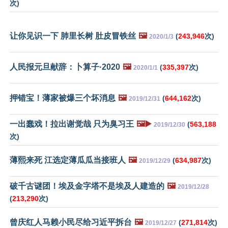
次)
让你见识一下 肺里长树 肚皮冒铁丝
🖼️
(
243,946
次)
2020/1/3
人民报元旦献辞：卜算子·2020
🖼️
(
335,397
次)
2020/1/1
押错宝！薄家被爆三个坏消息
🖼️
(
644,162
次)
2019/12/31
一出蠢戏！拉出谢觉哉 只为臭习王
🖼️▶️
(
563,188
2019/12/30
次)
薄熙来死 江选定薄瓜瓜当接班人
🖼️
(
634,987
次)
2019/12/29
破千古谜团！埃及金字塔不是埃及人建造的
🖼️
2019/12/28
(
213,290
次)
曾庆红人马赖小民尽给习近平拆台
🖼️
(
271,814
次)
2019/12/27