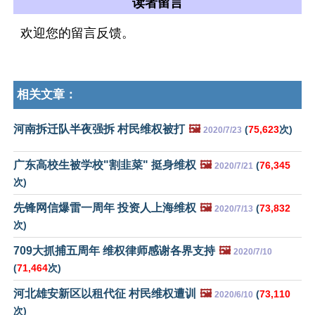
读者留言
欢迎您的留言反馈。
相关文章：
河南拆迁队半夜强拆 村民维权被打
🖼️
(
75,623
次)
2020/7/23
广东高校生被学校"割韭菜" 挺身维权
🖼️
(
76,345
2020/7/21
次)
先锋网信爆雷一周年 投资人上海维权
🖼️
(
73,832
2020/7/13
次)
709大抓捕五周年 维权律师感谢各界支持
🖼️
2020/7/10
(
71,464
次)
河北雄安新区以租代征 村民维权遭训
🖼️
(
73,110
2020/6/10
次)