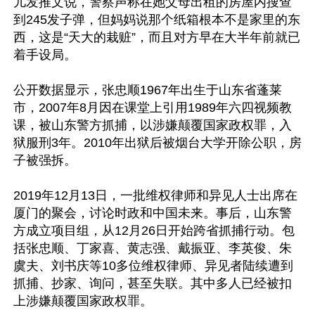
儿发推文说，警察声称在她父母出租的房屋内搜查
到245发子弹，但妈妈说那个纸箱根本不是家里的东
西，这是“天大的栽赃”，而且对方早在大半年前就已
着手设局。

公开数据显示，张忠顺1967年出生于山东省蓬莱
市，2007年8月因在课堂上引用1989年六四视频教
课，被山东警方抓捕，以涉嫌颠覆国家政权罪，入
狱服刑3年。2010年出狱后被烟台大学开除公职，房
子被强拆。

2019年12月13日，一批维权律师和异见人士出席在
厦门的聚会，讨论时政和中国未来。事后，山东警
方成立项目组，从12月26日开始跨省抓捕行动。包
括张忠顺、丁家喜、黄志强、戴振亚、李英俊、朱
虞夫、刘书庆等10多位维权律师、异见者陆续遭到
抓捕、抄家、询问，甚至失联。其中多人已经被扣
上涉嫌颠覆国家政权罪。
