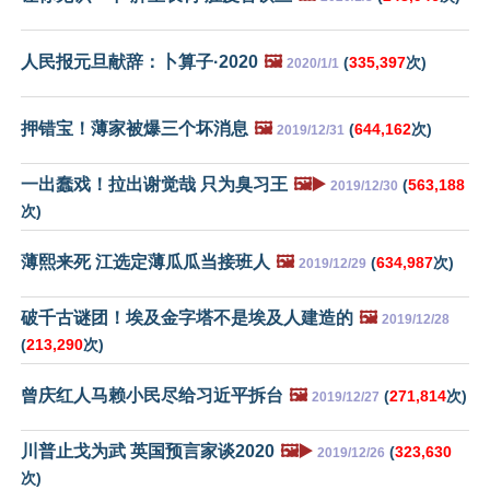
人民报元旦献辞：卜算子·2020
🖼️
(
335,397
次)
2020/1/1
押错宝！薄家被爆三个坏消息
🖼️
(
644,162
次)
2019/12/31
一出蠢戏！拉出谢觉哉 只为臭习王
🖼️▶️
(
563,188
2019/12/30
次)
薄熙来死 江选定薄瓜瓜当接班人
🖼️
(
634,987
次)
2019/12/29
破千古谜团！埃及金字塔不是埃及人建造的
🖼️
2019/12/28
(
213,290
次)
曾庆红人马赖小民尽给习近平拆台
🖼️
(
271,814
次)
2019/12/27
川普止戈为武 英国预言家谈2020
🖼️▶️
(
323,630
2019/12/26
次)