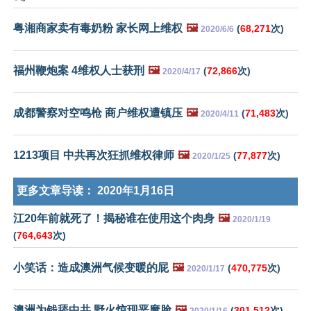
粤湘商家卖有毒奶粉 家长网上维权
🖼️
(
68,271
次)
2020/6/6
福州鞭炮案 4维权人士获刑
🖼️
(
72,866
次)
2020/4/17
成都警察对空鸣枪 商户维权遭镇压
🖼️
(
71,483
次)
2020/4/11
1213项目 中共再次狂抓维权律师
🖼️
(
77,877
次)
2020/1/25
更多文章导读：
2020年1月16日
江20年前就死了！揭秘谁在使用这个肉身
🖼️
2020/1/19
(
764,643
次)
小笑话：造成澳洲气候变暖的屁
🖼️
(
470,775
次)
2020/1/17
澳洲为钱舔中共 野火惊现恶魔脸
🖼️
(
301,512
次)
2020/1/16