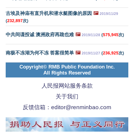
古埃及神庙有直升机和潜水艇图像的原因
🖼️
2019/11/29
(
232,897
次)
中共间谍投诚 澳洲政府再跪也难
🖼️
(
575,945
次)
2019/11/28
南极不冻湖为何不冻 答案很简单
🖼️
(
236,925
次)
2019/11/27
Copyright© RMB Public Foundation Inc.
All Rights Reserved
人民报网站服务条款
关于我们
反馈信箱：
editor@renminbao.com