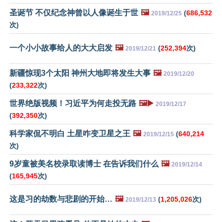
圣诞节 不仅纪念神曾以人像诞生于世
🖼️
(
686,532
2019/12/25
次)
一个小小故事给人的大大启发
🖼️
(
252,394
次)
2019/12/21
新疆惊现3个太阳 神州大地即将发生大事
🖼️
2019/12/20
(
233,322
次)
世界绝版视频！习近平为何走投无路
🖼️▶️
2019/12/17
(
392,350
次)
科学家侃不明白 土星咋变卫星之王
🖼️
(
640,214
2019/12/15
次)
9岁童被美名校录取读博士 在告诉我们什么
🖼️
2019/12/14
(
165,945
次)
这是习的劫数与悲剧的开始…
🖼️
(
1,205,026
次)
2019/12/13