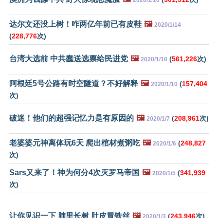
达尔文还没上树！咋两亿年前已有皮鞋
🖼️
2020/1/14
(
228,776
次)
台湾大选前 中共蠢送选票给民进党
🖼️
(
561,226
次)
2020/1/10
阿根廷5号公路有时空隧道？不好解释
🖼️
(
157,404
2020/1/10
次)
破迷！他们的超强记忆力是有原因的
🖼️
(
208,961
次)
2020/1/7
老婆婆元神离体玩6天 爬出棺材煮粥吃
🖼️
(
248,827
2020/1/6
次)
Sars又来了！神为何分4次灭罗马帝国
🖼️
(
341,939
2020/1/5
次)
让你见识一下 肺里长树 肚皮冒铁丝
🖼️
(
243,946
次)
2020/1/3