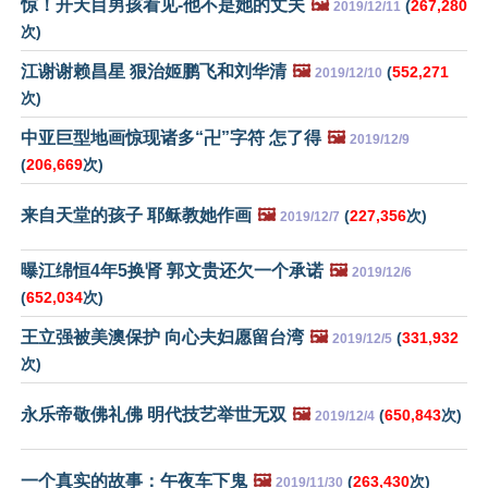
惊！开天目男孩看见-他不是她的丈夫
🖼️
(
267,280
2019/12/11
次)
江谢谢赖昌星 狠治姬鹏飞和刘华清
🖼️
(
552,271
2019/12/10
次)
中亚巨型地画惊现诸多“卍”字符 怎了得
🖼️
2019/12/9
(
206,669
次)
来自天堂的孩子 耶稣教她作画
🖼️
(
227,356
次)
2019/12/7
曝江绵恒4年5换肾 郭文贵还欠一个承诺
🖼️
2019/12/6
(
652,034
次)
王立强被美澳保护 向心夫妇愿留台湾
🖼️
(
331,932
2019/12/5
次)
永乐帝敬佛礼佛 明代技艺举世无双
🖼️
(
650,843
次)
2019/12/4
一个真实的故事：午夜车下鬼
🖼️
(
263,430
次)
2019/11/30