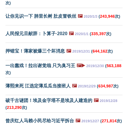
次)
让你见识一下 肺里长树 肚皮冒铁丝
🖼️
(
243,946
次)
2020/1/3
人民报元旦献辞：卜算子·2020
🖼️
(
335,397
次)
2020/1/1
押错宝！薄家被爆三个坏消息
🖼️
(
644,162
次)
2019/12/31
一出蠢戏！拉出谢觉哉 只为臭习王
🖼️▶️
(
563,188
2019/12/30
次)
薄熙来死 江选定薄瓜瓜当接班人
🖼️
(
634,987
次)
2019/12/29
破千古谜团！埃及金字塔不是埃及人建造的
🖼️
2019/12/28
(
213,290
次)
曾庆红人马赖小民尽给习近平拆台
🖼️
(
271,814
次)
2019/12/27