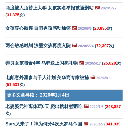
两度被人顶替上大学 女孩实名举报被逼删帖
🖼️
2020/6/27
(
31,375
次)
女孩暖心鼓舞 自闭男孩感动灿笑
🖼️
(
20,895
次)
2020/6/6
两会敏感时刻 泼墨女孩再度入院
🖼️
(
72,307
次)
2020/5/24
善良女孩喂食4年 乌鸦送上闪亮礼物
🖼️
(
25,828
次)
2020/5/17
电邮意外泄参与千人计划 美华裔专家被捕
🖼️
2020/5/11
(
51,531
次)
更多文章导读：
2020年1月4日
老婆婆元神离体玩6天 爬出棺材煮粥吃
🖼️
(
248,827
2020/1/6
次)
Sars又来了！神为何分4次灭罗马帝国
🖼️
(
341,939
2020/1/5