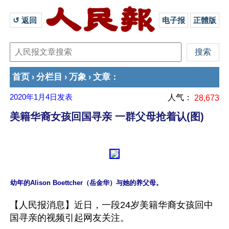
↺ 返回 
电子报
正體版
首页
分栏目
万象
文章
›
›
›
：
2020年1月4日
发表
人气：
28,673
美籍华裔女孩回国寻亲 一群父母抢着认(图)
【人民报消息】近日，一段24岁美籍华裔女孩回中
国寻亲的视频引起网友关注。
