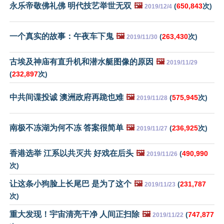
永乐帝敬佛礼佛 明代技艺举世无双
🖼️
(
650,843
次)
2019/12/4
一个真实的故事：午夜车下鬼
🖼️
(
263,430
次)
2019/11/30
古埃及神庙有直升机和潜水艇图像的原因
🖼️
2019/11/29
(
232,897
次)
中共间谍投诚 澳洲政府再跪也难
🖼️
(
575,945
次)
2019/11/28
南极不冻湖为何不冻 答案很简单
🖼️
(
236,925
次)
2019/11/27
香港选举 江系以共灭共 好戏在后头
🖼️
(
490,990
2019/11/26
次)
让这条小狗脸上长尾巴 是为了这个
🖼️
(
231,787
2019/11/23
次)
重大发现！宇宙清亮干净 人间正扫除
🖼️
(
747,877
2019/11/22