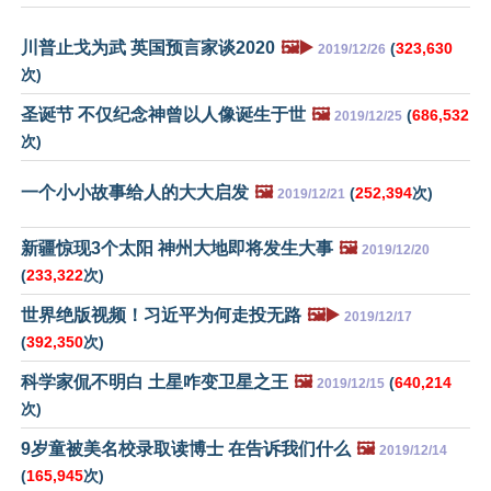
川普止戈为武 英国预言家谈2020
🖼️▶️
(
323,630
2019/12/26
次)
圣诞节 不仅纪念神曾以人像诞生于世
🖼️
(
686,532
2019/12/25
次)
一个小小故事给人的大大启发
🖼️
(
252,394
次)
2019/12/21
新疆惊现3个太阳 神州大地即将发生大事
🖼️
2019/12/20
(
233,322
次)
世界绝版视频！习近平为何走投无路
🖼️▶️
2019/12/17
(
392,350
次)
科学家侃不明白 土星咋变卫星之王
🖼️
(
640,214
2019/12/15
次)
9岁童被美名校录取读博士 在告诉我们什么
🖼️
2019/12/14
(
165,945
次)