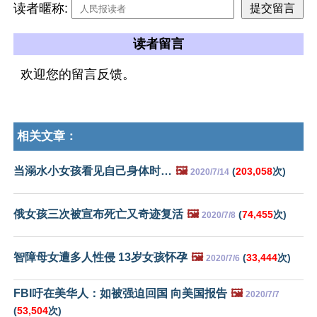
读者暱称:
读者留言
欢迎您的留言反馈。
相关文章：
当溺水小女孩看见自己身体时…
🖼️
(
203,058
次)
2020/7/14
俄女孩三次被宣布死亡又奇迹复活
🖼️
(
74,455
次)
2020/7/8
智障母女遭多人性侵 13岁女孩怀孕
🖼️
(
33,444
次)
2020/7/6
FBI吁在美华人：如被强迫回国 向美国报告
🖼️
2020/7/7
(
53,504
次)