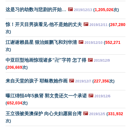
这是习的劫数与悲剧的开始…
🖼️
(
1,205,026
次)
2019/12/13
惊！开天目男孩看见-他不是她的丈夫
🖼️
(
267,280
2019/12/11
次)
江谢谢赖昌星 狠治姬鹏飞和刘华清
🖼️
(
552,271
2019/12/10
次)
中亚巨型地画惊现诸多“卍”字符 怎了得
🖼️
2019/12/9
(
206,669
次)
来自天堂的孩子 耶稣教她作画
🖼️
(
227,356
次)
2019/12/7
曝江绵恒4年5换肾 郭文贵还欠一个承诺
🖼️
2019/12/6
(
652,034
次)
王立强被美澳保护 向心夫妇愿留台湾
🖼️
(
331,932
2019/12/5
次)