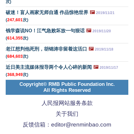
次)
破迷！盲人画家无师自通 作品惊艳世界
🖼️
2019/11/21
(
247,601
次)
钱学森说NO！江气急败坏放一句狠话
🖼️
2019/11/20
(
614,355
次)
老江想判他死刑，胡锦涛非留着这活口
🖼️
2019/11/18
(
684,603
次)
近日美主流媒体报导两个令人心碎的新闻
🖼️
2019/11/17
(
368,949
次)
Copyright© RMB Public Foundation Inc.
All Rights Reserved
人民报网站服务条款
关于我们
反馈信箱：
editor@renminbao.com