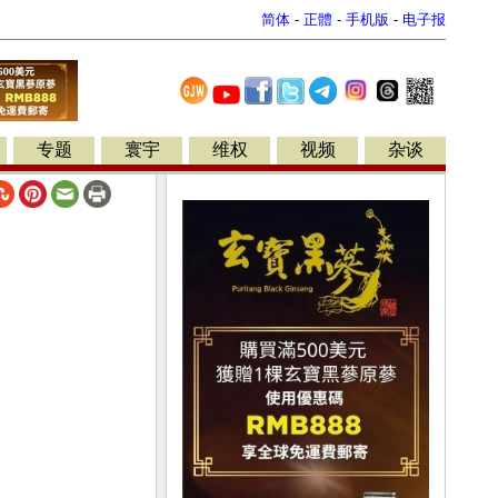
简体
-
正體
-
手机版
-
电子报
专题
寰宇
维权
视频
杂谈