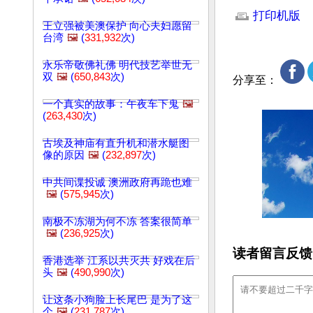
打印机版
王立强被美澳保护 向心夫妇愿留
台湾
🖼️
(
331,932
次)
永乐帝敬佛礼佛 明代技艺举世无
双
🖼️
(
650,843
次)
分享至：
一个真实的故事：午夜车下鬼
🖼️
(
263,430
次)
古埃及神庙有直升机和潜水艇图
像的原因
🖼️
(
232,897
次)
中共间谍投诚 澳洲政府再跪也难
🖼️
(
575,945
次)
南极不冻湖为何不冻 答案很简单
🖼️
(
236,925
次)
读者留言反馈
香港选举 江系以共灭共 好戏在后
头
🖼️
(
490,990
次)
让这条小狗脸上长尾巴 是为了这
个
🖼️
(
231,787
次)