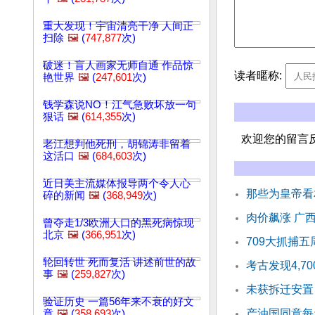
重大发现！宇宙清亮干净 人间正
扫除
🖼️
(
747,877
次)
破迷！盲人画家无师自通 作品惊
读者暱称:
艳世界
🖼️
(
247,601
次)
钱学森说NO！江气急败坏放一句
狠话
🖼️
(
614,355
次)
欢迎您的留言
老江想判他死刑，胡锦涛非留着
这活口
🖼️
(
684,603
次)
近日美主流媒体报导两个令人心
那些为皇帝看
碎的新闻
🖼️
(
368,949
次)
肉价飙涨 广
曾夺走1/3欧洲人口的黑死病惊现
北京
🖼️
(
366,951
次)
709大抓捕
轮回转世 死而复活 讲述前世的故
考古发现4,
事
🖼️
(
259,827
次)
未获拆迁安置
验证历史 一篇56年来不衰的好文
产油国同意每
章
🖼️
(
358,693
次)