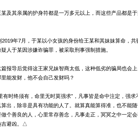
王某及其亲属的护身符都是一万多元以上，而这些产品都是于
底到2019年7月，于某以小女孩的身份给王某和其妹妹算命，共
疑人于某因涉嫌诈骗罪，被采取刑事强制措施。

这篇报导后觉得这王家兄妹智商太低，这种低劣的骗局也会上
里能发财，他不会自己发财吗？

命里有时终须有，命里无时莫强求”，凡事皆是命中注定，强求
以算出，除非是具有功能的人了。就算真能算得准，也不能随
要做个善良的人，心里常存善念，凡事走正，冥冥之中一定会
趋吉避凶。△
ww.renminbao.com/rmb/articles/2020/1/22/70303.html