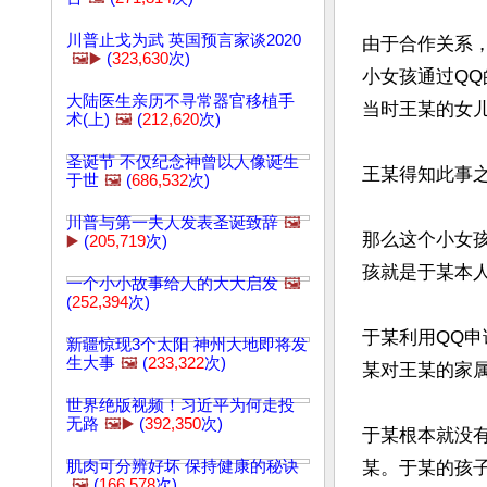
川普止戈为武 英国预言家谈2020
由于合作关系
🖼️▶️
(
323,630
次)
小女孩通过Q
大陆医生亲历不寻常器官移植手
当时王某的女儿
术(上)
🖼️
(
212,620
次)
圣诞节 不仅纪念神曾以人像诞生
王某得知此事
于世
🖼️
(
686,532
次)
川普与第一夫人发表圣诞致辞
🖼️
那么这个小女
▶️
(
205,719
次)
孩就是于某本人
一个小小故事给人的大大启发
🖼️
(
252,394
次)
于某利用QQ
新疆惊现3个太阳 神州大地即将发
生大事
🖼️
(
233,322
次)
某对王某的家属
世界绝版视频！习近平为何走投
无路
🖼️▶️
(
392,350
次)
于某根本就没
肌肉可分辨好坏 保持健康的秘诀
某。于某的孩
🖼️
(
166,578
次)