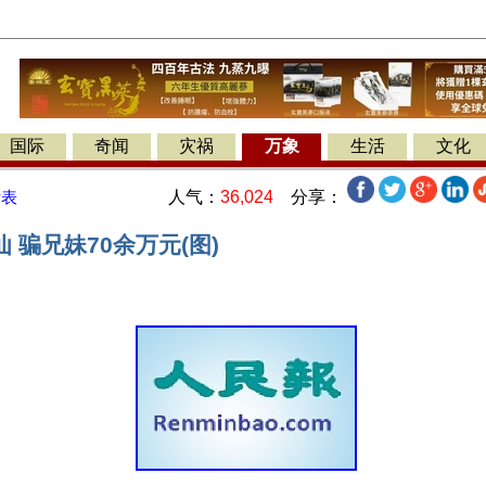
国际
奇闻
灾祸
万象
生活
文化
人气：
36,024
分享：
发表
 骗兄妹70余万元(图)