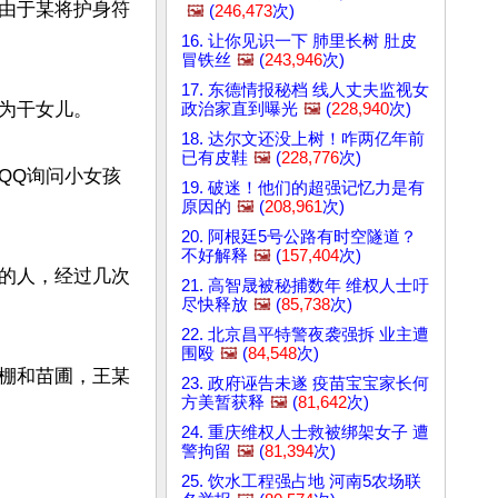
由于某将护身符
🖼️
(
246,473
次)
16. 让你见识一下 肺里长树 肚皮
冒铁丝
🖼️
(
243,946
次)
17. 东德情报秘档 线人丈夫监视女
为干女儿。

政治家直到曝光
🖼️
(
228,940
次)
18. 达尔文还没上树！咋两亿年前
已有皮鞋
🖼️
(
228,776
次)
QQ询问小女孩
19. 破迷！他们的超强记忆力是有
原因的
🖼️
(
208,961
次)
20. 阿根廷5号公路有时空隧道？
不好解释
🖼️
(
157,404
次)
的人，经过几次
21. 高智晟被秘捕数年 维权人士吁
尽快释放
🖼️
(
85,738
次)
22. 北京昌平特警夜袭强拆 业主遭
围殴
🖼️
(
84,548
次)
棚和苗圃，王某
23. 政府诬告未遂 疫苗宝宝家长何
方美暂获释
🖼️
(
81,642
次)
24. 重庆维权人士救被绑架女子 遭
警拘留
🖼️
(
81,394
次)
25. 饮水工程强占地 河南5农场联