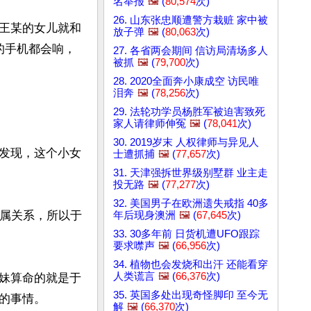
名举报
🖼️
(
80,574
次)
26. 山东张忠顺遭警方栽赃 家中被
王某的女儿就和
放子弹
🖼️
(
80,063
次)
的手机都会响，
27. 各省两会期间 信访局清场多人
被抓
🖼️
(
79,700
次)
28. 2020全面奔小康成空 访民唯
泪奔
🖼️
(
78,256
次)
29. 法轮功学员杨胜军被迫害致死
家人请律师伸冤
🖼️
(
78,041
次)
30. 2019岁末 人权律师与异见人
发现，这个小女
士遭抓捕
🖼️
(
77,657
次)
31. 天津强拆世界级别墅群 业主走
投无路
🖼️
(
77,277
次)
32. 美国男子在欧洲遗失戒指 40多
亲属关系，所以于
年后现身澳洲
🖼️
(
67,645
次)
33. 30多年前 日货机遭UFO跟踪
要求噤声
🖼️
(
66,956
次)
34. 植物也会发烧和出汗 还能看穿
人类谎言
🖼️
(
66,376
次)
妹算命的就是于
35. 英国多处出现奇怪脚印 至今无
事情。

解
🖼️
(
66,370
次)