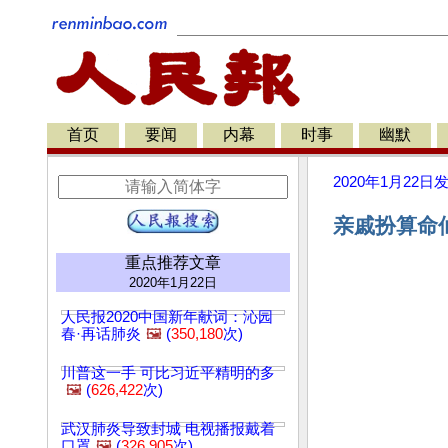
首页
要闻
内幕
时事
幽默
2020年1月22日
亲戚扮算命仙
重点推荐文章
2020年1月22日
人民报2020中国新年献词：沁园
春·再话肺炎
🖼️
(
350,180
次)
川普这一手 可比习近平精明的多
🖼️
(
626,422
次)
武汉肺炎导致封城 电视播报戴着
口罩
🖼️
(
326,905
次)