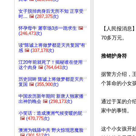
女子脱掉肉身后无所不知 正享受
时…
🖼️
(
287,375
次)
怀孕母牛 屠宰场3步一跪求生
🖼️
【人民报消息
(
246,473
次)
70多万元。

读“陈诚上将做梦都是灭共复国”有
感
🖼️
(
337,178
次)
推销护身符
江20年前就死了！揭秘谁在使用
这个肉身
🖼️
(
764,643
次)
据警方介绍，
历史回眸 陈诚上将做梦都是灭共
个算命的小女
复国
🖼️
(
355,900
次)
中国农历新年期间 新唐人独家播
通过于某的介
出神韵晚会
🖼️
(
298,173
次)
家中的事情。

小笑话：造成澳洲气候变暖的屁
🖼️
(
470,775
次)
这个小女孩开
澳洲为钱舔中共 野火惊现恶魔脸
🖼️
(
301,512
次)