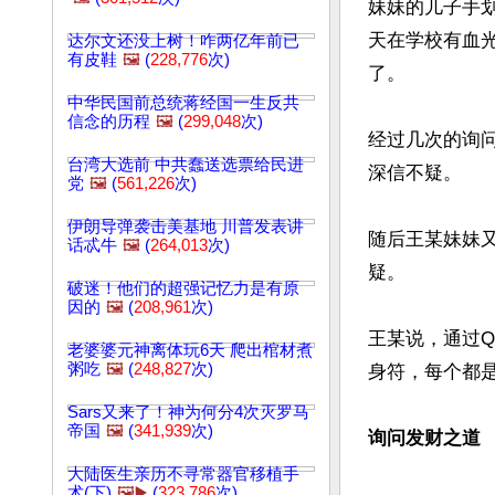
妹妹的儿子手
天在学校有血
达尔文还没上树！咋两亿年前已
有皮鞋
🖼️
(
228,776
次)
了。

中华民国前总统蒋经国一生反共
信念的历程
🖼️
(
299,048
次)
经过几次的询
台湾大选前 中共蠢送选票给民进
深信不疑。

党
🖼️
(
561,226
次)
伊朗导弹袭击美基地 川普发表讲
随后王某妹妹
话忒牛
🖼️
(
264,013
次)
疑。

破迷！他们的超强记忆力是有原
因的
🖼️
(
208,961
次)
王某说，通过
老婆婆元神离体玩6天 爬出棺材煮
粥吃
🖼️
(
248,827
次)
身符，每个都是
Sars又来了！神为何分4次灭罗马
帝国
🖼️
(
341,939
次)
询问发财之道
大陆医生亲历不寻常器官移植手
术(下)
🖼️▶️
(
323,786
次)