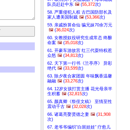
队员赶赴中东
🖼️
(
55,372
次)
58. 严重侵犯人权 古巴国防部长及
家人遭美国制裁
🖼️
(
53,366
次)
59. 亲戚扮算命仙 骗兄妹70余万元
🖼️
(
36,024
次)
60. 女教授奴役研究生成常态 终酿
命案
🖼️
(
35,018
次)
61. 开豪车游故宫 红三代耍特权惹
众怒
🖼️
(
34,813
次)
62. 天下第一行书《兰亭序》 异彩
绝代
🖼️
(
33,599
次)
63. 除夕夜合家团圆 年味飘香温馨
融融
🖼️
(
33,276
次)
64. 12岁女孩打赏主播 花光母亲半
生积蓄
🖼️
(
32,815
次)
65. 颜真卿《祭侄文稿》 至情至性
震动千古
🖼️
(
32,028
次)
66. 诸葛亮娶贤德之妻
🖼️
(
31,908
次)
67. 老爷爷编织"白斑娃娃" 疗愈儿