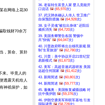
36. 老翁转生富贵人家 婴儿竟能开
口说话
🖼️
(
65,970
次)
某在网络上花30
37. 武汉肺炎确认人传人 世卫推广
自保预防措施
🖼️
(
64,928
次)
38. 女子灵魂"被拉出身体" 还阳后
顽疾消失
🖼️
(
64,720
次)
骗取钱财70余万
39. 美国务卿警告各国 警惕中
共"快钱"
🖼️
(
64,047
次)
40. 川普政府即将出台移民新规 限
制"生育旅游"
🖼️
(
62,780
次)
当，算命、算卦
41. 川普：美中协议开启21世纪贸
易新模式
🖼️
(
61,673
次)
42. 美军：高超音速武器研发 美国
远超任何国家
🖼️
(
61,412
次)
不来。毕竟人的
43. 新闻简述
🖼️
(
60,801
次)
便透露天机给人
44. 新闻简述
🖼️
(
59,777
次)
有神祇保护，如
45. 蓬佩奥：美国恢复威慑战略 对
抗中俄伊朗
🖼️
(
59,376
次)
46. 伊朗空袭美军和联军基地 引发
国际谴责
🖼️
(
58,728
次)