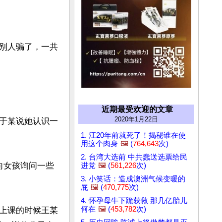
别人骗了，一共
近期最受欢迎的文章
2020年1月22日
于某说她认识一
1. 江20年前就死了！揭秘谁在使
用这个肉身
🖼️
(
764,643
次)
2. 台湾大选前 中共蠢送选票给民
向女孩询问一些
进党
🖼️
(
561,226
次)
3. 小笑话：造成澳洲气候变暖的
屁
🖼️
(
470,775
次)
4. 怀孕母牛下跪获救 那几亿胎儿
何在
🖼️
(
453,782
次)
上课的时候王某