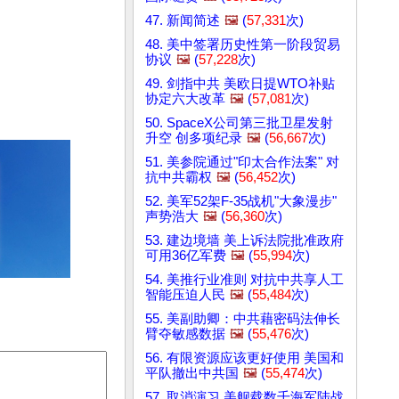
47. 新闻简述
🖼️
(
57,331
次)
48. 美中签署历史性第一阶段贸易
协议
🖼️
(
57,228
次)
49. 剑指中共 美欧日提WTO补贴
协定六大改革
🖼️
(
57,081
次)
50. SpaceX公司第三批卫星发射
升空 创多项纪录
🖼️
(
56,667
次)
51. 美参院通过"印太合作法案" 对
抗中共霸权
🖼️
(
56,452
次)
52. 美军52架F-35战机"大象漫步"
声势浩大
🖼️
(
56,360
次)
53. 建边境墙 美上诉法院批准政府
可用36亿军费
🖼️
(
55,994
次)
54. 美推行业准则 对抗中共享人工
智能压迫人民
🖼️
(
55,484
次)
55. 美副助卿：中共藉密码法伸长
臂夺敏感数据
🖼️
(
55,476
次)
56. 有限资源应该更好使用 美国和
平队撤出中共国
🖼️
(
55,474
次)
57. 取消演习 美舰载数千海军陆战