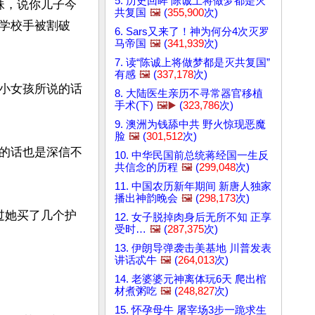
5. 历史回眸 陈诚上将做梦都是灭
妹，说你儿子今
共复国
🖼️
(
355,900
次)
学校手被割破
6. Sars又来了！神为何分4次灭罗
马帝国
🖼️
(
341,939
次)
7. 读“陈诚上将做梦都是灭共复国”
有感
🖼️
(
337,178
次)
小女孩所说的话
8. 大陆医生亲历不寻常器官移植
手术(下)
🖼️▶️
(
323,786
次)
9. 澳洲为钱舔中共 野火惊现恶魔
脸
🖼️
(
301,512
次)
的话也是深信不
10. 中华民国前总统蒋经国一生反
共信念的历程
🖼️
(
299,048
次)
11. 中国农历新年期间 新唐人独家
播出神韵晚会
🖼️
(
298,173
次)
过她买了几个护
12. 女子脱掉肉身后无所不知 正享
受时…
🖼️
(
287,375
次)
13. 伊朗导弹袭击美基地 川普发表
讲话忒牛
🖼️
(
264,013
次)
14. 老婆婆元神离体玩6天 爬出棺
材煮粥吃
🖼️
(
248,827
次)
15. 怀孕母牛 屠宰场3步一跪求生