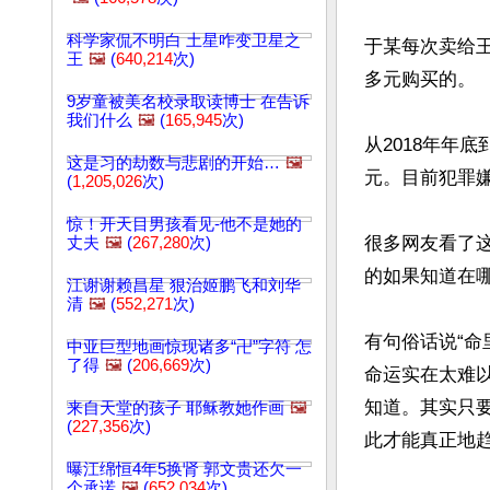
科学家侃不明白 土星咋变卫星之
于某每次卖给
王
🖼️
(
640,214
次)
多元购买的。

9岁童被美名校录取读博士 在告诉
我们什么
🖼️
(
165,945
次)
从2018年年
这是习的劫数与悲剧的开始…
🖼️
元。目前犯罪嫌
(
1,205,026
次)
惊！开天目男孩看见-他不是她的
很多网友看了
丈夫
🖼️
(
267,280
次)
的如果知道在哪
江谢谢赖昌星 狠治姬鹏飞和刘华
清
🖼️
(
552,271
次)
有句俗话说“
中亚巨型地画惊现诸多“卍”字符 怎
了得
🖼️
(
206,669
次)
命运实在太难
知道。其实只
来自天堂的孩子 耶稣教她作画
🖼️
(
227,356
次)
此才能真正地
曝江绵恒4年5换肾 郭文贵还欠一
文章网址: http://w
个承诺
🖼️
(
652,034
次)