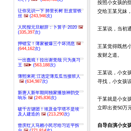
按照小女孩的
让你见识一下 肺里长树 肚皮冒铁
交给王某兄妹，
丝
🖼️
(
243,946
次)
人民报元旦献辞：卜算子·2020
🖼️
王某说，当初
(
335,397
次)
押错宝！薄家被爆三个坏消息
🖼️
王某觉得既然
(
644,162
次)
发财之道。

一出蠢戏！拉出谢觉哉 只为臭习
王
🖼️▶️
(
563,188
次)
王某说，小女
薄熙来死 江选定薄瓜瓜当接班人
寻找，小女孩
🖼️
(
634,987
次)
新唐人新年期间独家播放神韵交
响乐
🖼️
(
245,836
次)
于某就是小女
立即出资50万
破千古谜团！埃及金字塔不是埃
及人建造的
🖼️
(
213,290
次)
自导自演小女
曾庆红人马赖小民尽给习近平拆
台
🖼️
(
271,814
次)