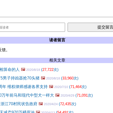
读者留言
反馈。
相关文章
相算命的人
🖼️
(
27,722
次)
2020/8/18
西5男子持凶器抢70头猪
🖼️
(
33,960
次)
2020/8/18
五周年 维权律师感谢各界支持
🖼️
(
71,464
次)
2020/7/10
700万年前马和现代中型犬一样大
🖼️
(
71,091
次)
2020/4/29
 浙江70村民状告政府
🖼️
(
72,435
次)
2020/4/24
天减产970万桶原油
🖼️
(
54,491
次)
2020/4/13