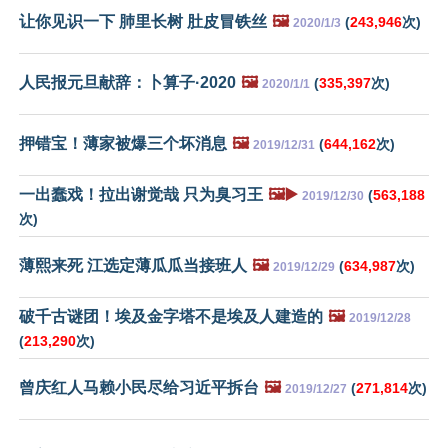
让你见识一下 肺里长树 肚皮冒铁丝
🖼️
(
243,946
次)
2020/1/3
人民报元旦献辞：卜算子·2020
🖼️
(
335,397
次)
2020/1/1
押错宝！薄家被爆三个坏消息
🖼️
(
644,162
次)
2019/12/31
一出蠢戏！拉出谢觉哉 只为臭习王
🖼️▶️
(
563,188
2019/12/30
次)
薄熙来死 江选定薄瓜瓜当接班人
🖼️
(
634,987
次)
2019/12/29
破千古谜团！埃及金字塔不是埃及人建造的
🖼️
2019/12/28
(
213,290
次)
曾庆红人马赖小民尽给习近平拆台
🖼️
(
271,814
次)
2019/12/27