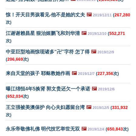
惊！开天目男孩看见-他不是她的丈夫
🖼️
(
267,280
2019/12/11
次)
江谢谢赖昌星 狠治姬鹏飞和刘华清
🖼️
(
552,271
2019/12/10
次)
中亚巨型地画惊现诸多“卍”字符 怎了得
🖼️
2019/12/9
(
206,669
次)
来自天堂的孩子 耶稣教她作画
🖼️
(
227,356
次)
2019/12/7
曝江绵恒4年5换肾 郭文贵还欠一个承诺
🖼️
2019/12/6
(
652,034
次)
王立强被美澳保护 向心夫妇愿留台湾
🖼️
(
331,932
2019/12/5
次)
永乐帝敬佛礼佛 明代技艺举世无双
🖼️
(
650,843
次)
2019/12/4