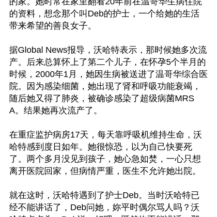
的家。她时常在家里翻看20年前在温哥华生病住院
的资料，想念那个叫Deb的护士，一个给她的生活
带来希望的善良女子。 

据Global News报导，沃哈特表示，那时候她多次流
产。后来总算怀上了第二个儿子，在怀孕5个半月的
时候，2000年1月，她因生病被送进了温哥华综合医
院。因为感染细菌，她出现了肾和呼吸功能衰竭，
随后她又得了肺炎，被确诊感染了超级病菌MRS
A。结果她再次流产了。

在重症监护病房17天，每天靠呼吸机维持生命，沃
哈特感到度日如年。她很惊恐，以为自己快要死
了。两个多月没见到孩子，她心急如焚，一心只想
离开医院回家，但病情严重，医生不允许她出院。 

就在这时，沃哈特遇到了护士Deb。当时沃哈特已
经不能讲话了，Deb问她，妳平时偶尔骂人吗？沃