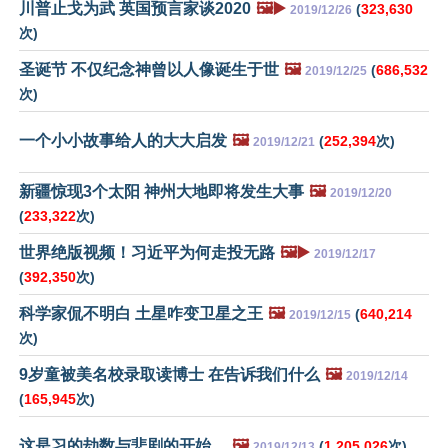
川普止戈为武 英国预言家谈2020
🖼️▶️
(
323,630
2019/12/26
次)
圣诞节 不仅纪念神曾以人像诞生于世
🖼️
(
686,532
2019/12/25
次)
一个小小故事给人的大大启发
🖼️
(
252,394
次)
2019/12/21
新疆惊现3个太阳 神州大地即将发生大事
🖼️
2019/12/20
(
233,322
次)
世界绝版视频！习近平为何走投无路
🖼️▶️
2019/12/17
(
392,350
次)
科学家侃不明白 土星咋变卫星之王
🖼️
(
640,214
2019/12/15
次)
9岁童被美名校录取读博士 在告诉我们什么
🖼️
2019/12/14
(
165,945
次)
这是习的劫数与悲剧的开始…
🖼️
(
1,205,026
次)
2019/12/13