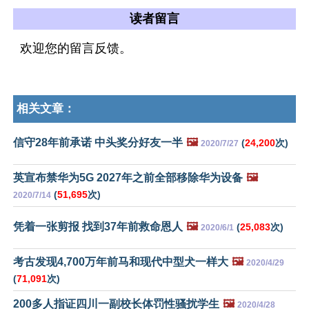
读者留言
欢迎您的留言反馈。
相关文章：
信守28年前承诺 中头奖分好友一半
🖼️
(
24,200
次)
2020/7/27
英宣布禁华为5G 2027年之前全部移除华为设备
🖼️
(
51,695
次)
2020/7/14
凭着一张剪报 找到37年前救命恩人
🖼️
(
25,083
次)
2020/6/1
考古发现4,700万年前马和现代中型犬一样大
🖼️
2020/4/29
(
71,091
次)
200多人指证四川一副校长体罚性骚扰学生
🖼️
2020/4/28