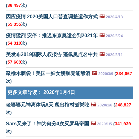
(
36,497
次)
因应疫情 2020美国人口普查调整运作方式
🖼️
2020/4/13
(
55,355
次)
疫情猛烈 安倍：推迟东京奥运会到2021年
🖼️
2020/3/24
(
54,319
次)
美发布2019国际人权报告 蓬佩奥点名中共
🖼️
2020/3/11
(
57,609
次)
敲榆木脑袋！美国一妇女膀胱竟能酿酒
🖼️
(
234,667
2020/3/9
次)
更多文章导读：
2020年1月4日
老婆婆元神离体玩6天 爬出棺材煮粥吃
🖼️
(
248,827
2020/1/6
次)
Sars又来了！神为何分4次灭罗马帝国
🖼️
(
341,939
2020/1/5
次)