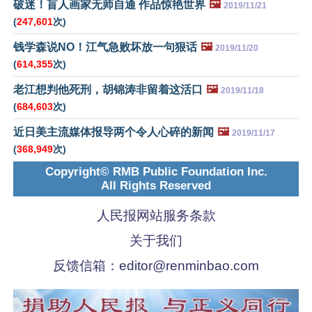
破迷！盲人画家无师自通 作品惊艳世界
🖼️
2019/11/21
(
247,601
次)
钱学森说NO！江气急败坏放一句狠话
🖼️
2019/11/20
(
614,355
次)
老江想判他死刑，胡锦涛非留着这活口
🖼️
2019/11/18
(
684,603
次)
近日美主流媒体报导两个令人心碎的新闻
🖼️
2019/11/17
(
368,949
次)
Copyright© RMB Public Foundation Inc.
All Rights Reserved
人民报网站服务条款
关于我们
反馈信箱：
editor@renminbao.com