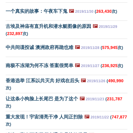
一个真实的故事：午夜车下鬼
🖼️
(
263,430
次)
2019/11/30
古埃及神庙有直升机和潜水艇图像的原因
🖼️
2019/11/29
(
232,897
次)
中共间谍投诚 澳洲政府再跪也难
🖼️
(
575,945
次)
2019/11/28
南极不冻湖为何不冻 答案很简单
🖼️
(
236,925
次)
2019/11/27
香港选举 江系以共灭共 好戏在后头
🖼️
(
490,990
2019/11/26
次)
让这条小狗脸上长尾巴 是为了这个
🖼️
(
231,787
2019/11/23
次)
重大发现！宇宙清亮干净 人间正扫除
🖼️
(
747,877
2019/11/22
次)