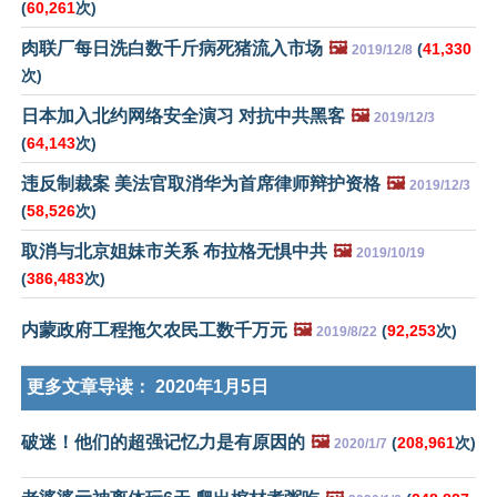
(
60,261
次)
肉联厂每日洗白数千斤病死猪流入市场
🖼️
(
41,330
2019/12/8
次)
日本加入北约网络安全演习 对抗中共黑客
🖼️
2019/12/3
(
64,143
次)
违反制裁案 美法官取消华为首席律师辩护资格
🖼️
2019/12/3
(
58,526
次)
取消与北京姐妹市关系 布拉格无惧中共
🖼️
2019/10/19
(
386,483
次)
内蒙政府工程拖欠农民工数千万元
🖼️
(
92,253
次)
2019/8/22
更多文章导读：
2020年1月5日
破迷！他们的超强记忆力是有原因的
🖼️
(
208,961
次)
2020/1/7