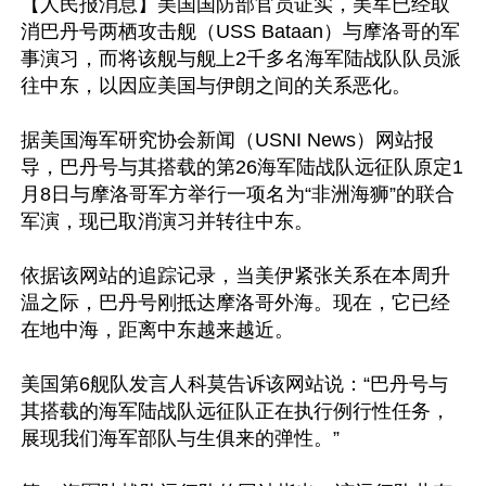
【人民报消息】美国国防部官员证实，美军已经取
消巴丹号两栖攻击舰（USS Bataan）与摩洛哥的军
事演习，而将该舰与舰上2千多名海军陆战队队员派
往中东，以因应美国与伊朗之间的关系恶化。

据美国海军研究协会新闻（USNI News）网站报
导，巴丹号与其搭载的第26海军陆战队远征队原定1
月8日与摩洛哥军方举行一项名为“非洲海狮”的联合
军演，现已取消演习并转往中东。

依据该网站的追踪记录，当美伊紧张关系在本周升
温之际，巴丹号刚抵达摩洛哥外海。现在，它已经
在地中海，距离中东越来越近。

美国第6舰队发言人科莫告诉该网站说：“巴丹号与
其搭载的海军陆战队远征队正在执行例行性任务，
展现我们海军部队与生俱来的弹性。”
