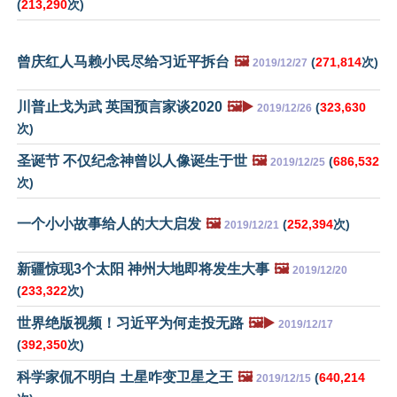
(
213,290
次)
曾庆红人马赖小民尽给习近平拆台
🖼️
(
271,814
次)
2019/12/27
川普止戈为武 英国预言家谈2020
🖼️▶️
(
323,630
2019/12/26
次)
圣诞节 不仅纪念神曾以人像诞生于世
🖼️
(
686,532
2019/12/25
次)
一个小小故事给人的大大启发
🖼️
(
252,394
次)
2019/12/21
新疆惊现3个太阳 神州大地即将发生大事
🖼️
2019/12/20
(
233,322
次)
世界绝版视频！习近平为何走投无路
🖼️▶️
2019/12/17
(
392,350
次)
科学家侃不明白 土星咋变卫星之王
🖼️
(
640,214
2019/12/15