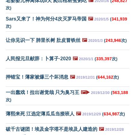
老婆婆元神离体玩6天 爬出棺材煮粥吃
🖼️
(
248,827
2020/1/6
次)
Sars又来了！神为何分4次灭罗马帝国
🖼️
(
341,939
2020/1/5
次)
让你见识一下 肺里长树 肚皮冒铁丝
🖼️
(
243,946
次)
2020/1/3
人民报元旦献辞：卜算子·2020
🖼️
(
335,397
次)
2020/1/1
押错宝！薄家被爆三个坏消息
🖼️
(
644,162
次)
2019/12/31
一出蠢戏！拉出谢觉哉 只为臭习王
🖼️▶️
(
563,188
2019/12/30
次)
薄熙来死 江选定薄瓜瓜当接班人
🖼️
(
634,987
次)
2019/12/29
破千古谜团！埃及金字塔不是埃及人建造的
🖼️
2019/12/28