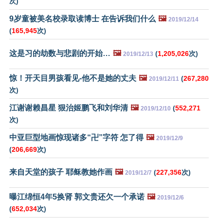
次)
9岁童被美名校录取读博士 在告诉我们什么
🖼️
2019/12/14
(
165,945
次)
这是习的劫数与悲剧的开始…
🖼️
(
1,205,026
次)
2019/12/13
惊！开天目男孩看见-他不是她的丈夫
🖼️
(
267,280
2019/12/11
次)
江谢谢赖昌星 狠治姬鹏飞和刘华清
🖼️
(
552,271
2019/12/10
次)
中亚巨型地画惊现诸多“卍”字符 怎了得
🖼️
2019/12/9
(
206,669
次)
来自天堂的孩子 耶稣教她作画
🖼️
(
227,356
次)
2019/12/7
曝江绵恒4年5换肾 郭文贵还欠一个承诺
🖼️
2019/12/6
(
652,034
次)