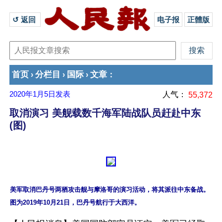
↺ 返回 
电子报
正體版
首页
分栏目
国际
文章
›
›
›
：
2020年1月5日
发表
人气：
55,372
取消演习 美舰载数千海军陆战队员赶赴中东
(图)
美军取消巴丹号两栖攻击舰与摩洛哥的演习活动，将其派往中东备战。