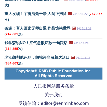
次)
重大发现！宇宙清亮干净 人间正扫除
🖼️
(
747,877
2019/11/22
次)
破迷！盲人画家无师自通 作品惊艳世界
🖼️
2019/11/21
(
247,601
次)
钱学森说NO！江气急败坏放一句狠话
🖼️
2019/11/20
(
614,355
次)
老江想判他死刑，胡锦涛非留着这活口
🖼️
2019/11/18
(
684,603
次)
Copyright© RMB Public Foundation Inc.
All Rights Reserved
人民报网站服务条款
关于我们
反馈信箱：
editor@renminbao.com