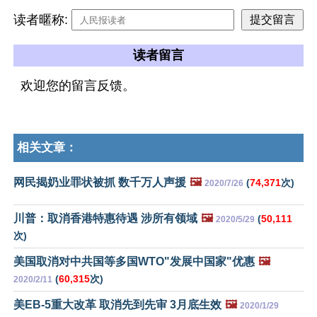
读者暱称:
读者留言
欢迎您的留言反馈。
相关文章：
网民揭奶业罪状被抓 数千万人声援
🖼️
(
74,371
次)
2020/7/26
川普：取消香港特惠待遇 涉所有领域
🖼️
(
50,111
2020/5/29
次)
美国取消对中共国等多国WTO"发展中国家"优惠
🖼️
(
60,315
次)
2020/2/11
美EB-5重大改革 取消先到先审 3月底生效
🖼️
2020/1/29