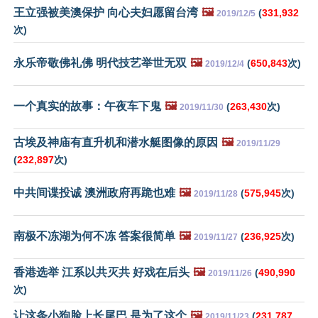
王立强被美澳保护 向心夫妇愿留台湾
🖼️
(
331,932
2019/12/5
次)
永乐帝敬佛礼佛 明代技艺举世无双
🖼️
(
650,843
次)
2019/12/4
一个真实的故事：午夜车下鬼
🖼️
(
263,430
次)
2019/11/30
古埃及神庙有直升机和潜水艇图像的原因
🖼️
2019/11/29
(
232,897
次)
中共间谍投诚 澳洲政府再跪也难
🖼️
(
575,945
次)
2019/11/28
南极不冻湖为何不冻 答案很简单
🖼️
(
236,925
次)
2019/11/27
香港选举 江系以共灭共 好戏在后头
🖼️
(
490,990
2019/11/26
次)
让这条小狗脸上长尾巴 是为了这个
🖼️
(
231,787
2019/11/23