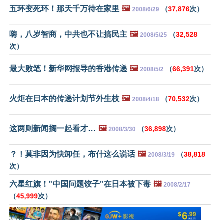
五环变死环！那天千万待在家里
🖼️
（
37,876
次）
2008/6/29
嗨，八岁智商，中共也不让搞民主
🖼️
（
32,528
2008/5/25
次）
最大败笔！新华网报导的香港传递
🖼️
（
66,391
次）
2008/5/2
火炬在日本的传递计划节外生枝
🖼️
（
70,532
次）
2008/4/18
这两则新闻搁一起看才…
🖼️
（
36,898
次）
2008/3/30
？！莫非因为快卸任，布什这么说话
🖼️
（
38,818
2008/3/19
次）
六星红旗！"中国问题饺子"在日本被下毒
🖼️
2008/2/17
（
45,999
次）