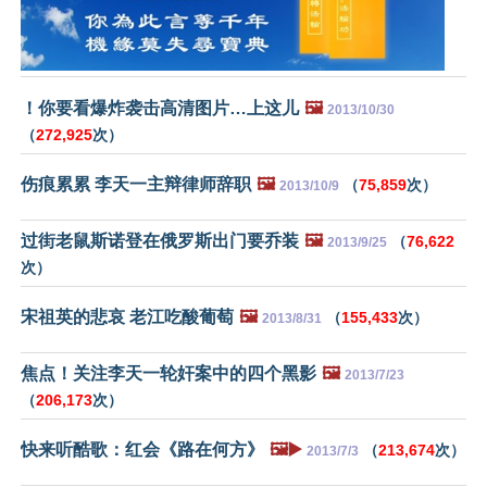
！你要看爆炸袭击高清图片…上这儿
🖼️
2013/10/30
（
272,925
次）
伤痕累累 李天一主辩律师辞职
🖼️
（
75,859
次）
2013/10/9
过街老鼠斯诺登在俄罗斯出门要乔装
🖼️
（
76,622
2013/9/25
次）
宋祖英的悲哀 老江吃酸葡萄
🖼️
（
155,433
次）
2013/8/31
焦点！关注李天一轮奸案中的四个黑影
🖼️
2013/7/23
（
206,173
次）
快来听酷歌：红会《路在何方》
🖼️▶️
（
213,674
次）
2013/7/3