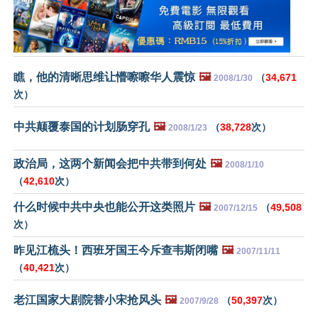
瞧，他的清晰思维让懵嚓嚓华人震惊
🖼️
（
34,671
2008/1/30
次）
中共颠覆泰国的计划肠穿孔
🖼️
（
38,728
次）
2008/1/23
政治局，这两个新闻会把中共带到何处
🖼️
2008/1/10
（
42,610
次）
什么时候中共中央也能公开这类照片
🖼️
（
49,508
2007/12/15
次）
昨见江梳头！西班牙国王今斥查韦斯闭嘴
🖼️
2007/11/11
（
40,421
次）
老江国家大剧院替小宋抢风头
🖼️
（
50,397
次）
2007/9/28