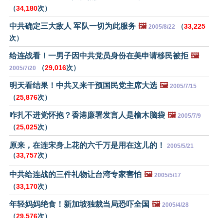
（
34,180
次）
中共确定三大敌人 军队一切为此服务
🖼️
（
33,225
2005/8/22
次）
给连战看！一男子因中共党员身份在美申请移民被拒
🖼️
（
29,016
次）
2005/7/20
明天看结果！中共又来干预国民党主席大选
🖼️
2005/7/15
（
25,876
次）
咋扎不进党怀抱？香港廉署发言人是榆木脑袋
🖼️
2005/7/9
（
25,025
次）
原来，在连宋身上花的六千万是用在这儿的！
2005/5/21
（
33,757
次）
中共给连战的三件礼物让台湾专家害怕
🖼️
2005/5/17
（
33,170
次）
年轻妈妈绝食！新加坡独裁当局恐吓全国
🖼️
2005/4/28
（
29,576
次）