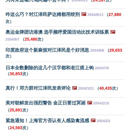
2004/9/23
咋这么巧？对江泽民萨达姆都用绞刑
🖼️
（
27,880
2004/9/13
次）
奥运金牌团访港澳 选手频呼爱国活动比技术训练累
🖼️
（
25,480
次）
2004/9/7
印度政府这个新麻烦对江泽民是个好消息
（
29,653
2004/8/8
次）
日本全数删除的这几个汉字都和老江搭上钩
2004/7/9
（
30,853
次）
真行！邓力群对江泽民发表评论
🖼️
（
40,435
次）
2004/3/21
美对朝鲜发出强烈警告 金正日要过冥诞
🖼️
2004/2/19
（
25,891
次）
紧急通知！上海官方否认有人感染禽流感
🖼️
2004/2/1
（
24,583
次）