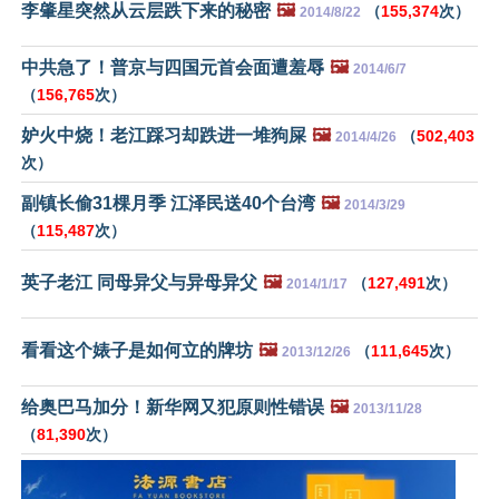
李肇星突然从云层跌下来的秘密
🖼️
（
155,374
次）
2014/8/22
中共急了！普京与四国元首会面遭羞辱
🖼️
2014/6/7
（
156,765
次）
妒火中烧！老江踩习却跌进一堆狗屎
🖼️
（
502,403
2014/4/26
次）
副镇长偷31棵月季 江泽民送40个台湾
🖼️
2014/3/29
（
115,487
次）
英子老江 同母异父与异母异父
🖼️
（
127,491
次）
2014/1/17
看看这个婊子是如何立的牌坊
🖼️
（
111,645
次）
2013/12/26
给奥巴马加分！新华网又犯原则性错误
🖼️
2013/11/28
（
81,390
次）