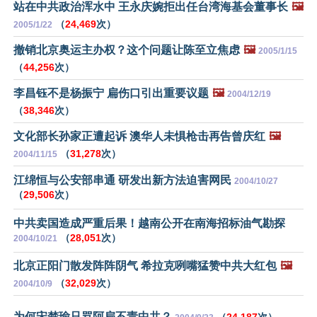
站在中共政治浑水中 王永庆婉拒出任台湾海基会董事长
🖼️
（
24,469
次）
2005/1/22
撤销北京奥运主办权？这个问题让陈至立焦虑
🖼️
2005/1/15
（
44,256
次）
李昌钰不是杨振宁 扁伤口引出重要议题
🖼️
2004/12/19
（
38,346
次）
文化部长孙家正遭起诉 澳华人未惧枪击再告曾庆红
🖼️
（
31,278
次）
2004/11/15
江绵恒与公安部串通 研发出新方法迫害网民
2004/10/27
（
29,506
次）
中共卖国造成严重后果！越南公开在南海招标油气勘探
（
28,051
次）
2004/10/21
北京正阳门散发阵阵阴气 希拉克咧嘴猛赞中共大红包
🖼️
（
32,029
次）
2004/10/9
为何宋楚瑜只骂阿扁不责中共？
（
24,187
次）