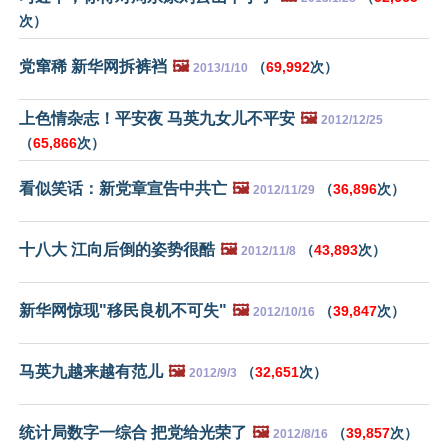
次）
党窜稀 新华网拆裤裆
🖼️
（
69,992
次）
2013/1/10
上色情杂志！平安夜 马英九女儿不平安
🖼️
2012/12/25
（
65,866
次）
看似笑话：新党章宣告中共亡
🖼️
（
36,896
次）
2012/11/29
十八大 江向后倒的姿势很酷
🖼️
（
43,893
次）
2012/11/8
新华网惊现"移民良机不可失"
🖼️
（
39,847
次）
2012/10/16
马英九越来越有范儿
🖼️
（
32,651
次）
2012/9/3
统计局数字一综合 把党给光荣了
🖼️
（
39,857
次）
2012/8/16