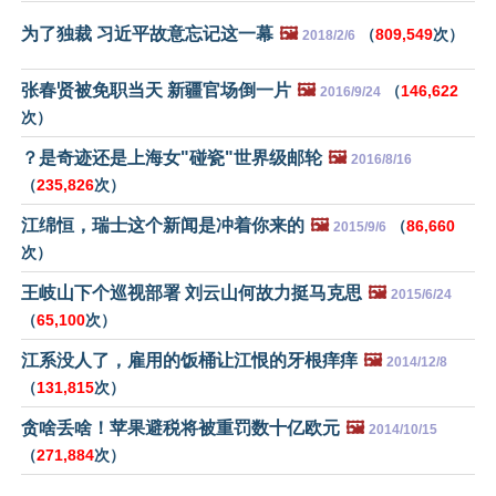
为了独裁 习近平故意忘记这一幕
🖼️
（
809,549
次）
2018/2/6
张春贤被免职当天 新疆官场倒一片
🖼️
（
146,622
2016/9/24
次）
？是奇迹还是上海女"碰瓷"世界级邮轮
🖼️
2016/8/16
（
235,826
次）
江绵恒，瑞士这个新闻是冲着你来的
🖼️
（
86,660
2015/9/6
次）
王岐山下个巡视部署 刘云山何故力挺马克思
🖼️
2015/6/24
（
65,100
次）
江系没人了，雇用的饭桶让江恨的牙根痒痒
🖼️
2014/12/8
（
131,815
次）
贪啥丢啥！苹果避税将被重罚数十亿欧元
🖼️
2014/10/15
（
271,884
次）