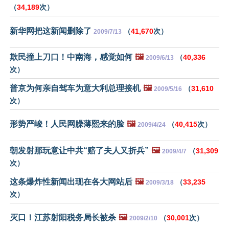
（
34,189
次）
新华网把这新闻删除了
（
41,670
次）
2009/7/13
欺民撞上刀口！中南海，感觉如何
🖼️
（
40,336
2009/6/13
次）
普京为何亲自驾车为意大利总理接机
🖼️
（
31,610
2009/5/16
次）
形势严峻！人民网臊薄熙来的脸
🖼️
（
40,415
次）
2009/4/24
朝发射那玩意让中共“赔了夫人又折兵”
🖼️
（
31,309
2009/4/7
次）
这条爆炸性新闻出现在各大网站后
🖼️
（
33,235
2009/3/18
次）
灭口！江苏射阳税务局长被杀
🖼️
（
30,001
次）
2009/2/10