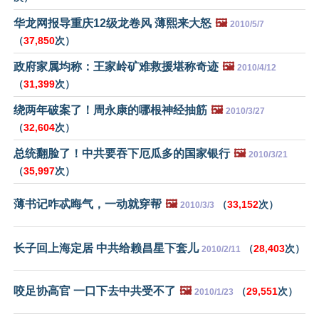
华龙网报导重庆12级龙卷风 薄熙来大怒
🖼️
2010/5/7
（
37,850
次）
政府家属均称：王家岭矿难救援堪称奇迹
🖼️
2010/4/12
（
31,399
次）
绕两年破案了！周永康的哪根神经抽筋
🖼️
2010/3/27
（
32,604
次）
总统翻脸了！中共要吞下厄瓜多的国家银行
🖼️
2010/3/21
（
35,997
次）
薄书记咋忒晦气，一动就穿帮
🖼️
（
33,152
次）
2010/3/3
长子回上海定居 中共给赖昌星下套儿
（
28,403
次）
2010/2/11
咬足协高官 一口下去中共受不了
🖼️
（
29,551
次）
2010/1/23