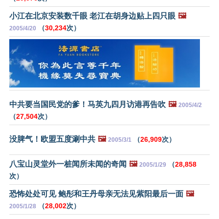
小江在北京安装数千眼 老江在胡身边贴上四只眼
🖼️
（
30,234
次）
2005/4/20
中共要当国民党的爹！马英九四月访港再告吹
🖼️
2005/4/2
（
27,504
次）
没脾气！欧盟五度涮中共
🖼️
（
26,909
次）
2005/3/1
八宝山灵堂外一桩闻所未闻的奇闻
🖼️
（
28,858
2005/1/29
次）
恐怖处处可见 鲍彤和王丹母亲无法见紫阳最后一面
🖼️
（
28,002
次）
2005/1/28