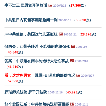
事不过三 郑恩宠开闸放话
🖼️
（
27,366
次）
2006/6/18
中共驻日内瓦领事嫖娼趣闻一则
（
38,038
次）
2006/4/18
冲中共使使，美国这气儿还挺粗
🖼️
（
28,676
次）
2006/3/21
侃两会：江带头眼淫 不给钱胡也得饿死
🖼️
2006/3/6
（
40,848
次）
答案！中领馆在南非制造特大恶性事故
🖼️
2006/2/16
（
41,210
次）
看，这对狗男女！
透露FBI调查的部份情况
🖼️
2006/1/27
（
57,366
次）
罗瑞卿关妓院 罗干开妓院
（
45,923
次）
2005/12/16
好个卖国江贼！中共悄然拱送新疆西部
🖼️
2005/11/1