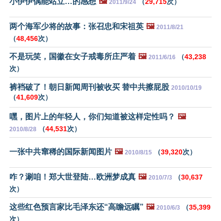
小伊伊偶能站立…的感想
🖼️
（
29,715
次）
2011/9/24
两个海军少将的故事：张召忠和宋祖英
🖼️
2011/8/21
（
48,456
次）
不是玩笑，国徽在女子戒毒所庄严着
🖼️
（
43,238
2011/6/16
次）
裤裆破了！朝日新闻周刊被收买 替中共擦屁股
2010/10/19
（
41,609
次）
嘿，图片上的年轻人，你们知道被这样定性吗？
🖼️
（
44,531
次）
2010/8/28
一张中共窜稀的国际新闻图片
🖼️
（
39,320
次）
2010/8/15
咋？涮咱！郑大世登陆…欧洲梦成真
🖼️
（
30,637
2010/7/3
次）
这些红色预言家比毛泽东还“高瞻远瞩”
🖼️
（
35,399
2010/6/3
次）