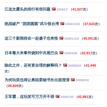
江这次露头的排行有些问题
🖼️
（
41,027
次）
2009/1/7
统战破产 “团团圆圆”武斗惊台湾
🖼️
（
37,633
次）
2008/12/26
这三个新闻排在一起傻子也奇怪
🖼️
（
40,051
次）
2008/11/26
日本毒大米事件烧到中共尾巴尖
🖼️
（
32,917
次）
2008/10/6
除此之外，还有更合理的解释吗？
🖼️
（
41,449
2008/8/28
次）
为何玩笑也得让奥组委秘书长出面澄清
🖼️
2008/8/18
（
39,809
次）
王军霞，这玩笑可万万开不得
🖼️
（
42,981
次）
2008/7/20