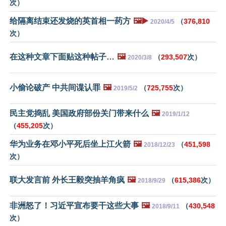
次）
给隔离结束还发烧的英首相一药方
🖼️▶️
（
376,810
2020/4/5
次）
在这种文章下面贴这种帖子…
🖼️
（
293,507
次）
2020/3/8
小偷论破产 中共间谍认罪
🖼️
（
725,755
次）
2019/5/2
民主党捣乱 美国政府部份关门带来什么
🖼️
2019/1/12
（
455,205
次）
华为业务在邓小平死后坐上江火箭
🖼️
（
451,598
2018/12/23
次）
联大发言前 外长王毅突抽羊角疯
🖼️
（
615,386
次）
2018/9/29
非洲怒了！习近平宣布要干这些大事
🖼️
（
430,548
2018/9/11
次）