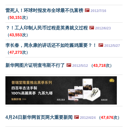
雷死人！环球时报发布全球最不仇富榜
🖼️
2012/7/16
（
50,151
次）
？！工人印制人民币过程是英勇就义过程
🖼️
2012/6/23
（
43,553
次）
李长春，周永康的讲话还不如吃酱鸡重要？！
🖼️
2012/5/27
（
47,273
次）
新华网图片证明查韦斯不行了
🖼️
（
43,718
次）
2012/5/12
4月24日新华网首页两大重要新闻
🖼️
（
47,676
次）
2012/4/24