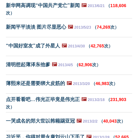
新华网高调现“中国共产党亡”新闻
🖼️
（
118,606
2013/6/21
次）
新闻平平淡淡 图片尽显恶心
🖼️
（
74,269
次）
2013/5/23
“中国好室友”成了外星人
🖼️
（
42,765
次）
2013/4/30
清明想起薄泽东他爹
🖼️
（
62,906
次）
2013/4/5
薄熙来还是需要绑大皮筋的
🖼️
（
46,983
次）
2013/3/20
点开看看吧…伟光正毕竟是伟光正
🖼️
（
231,903
2013/2/18
次）
一哭成名的郑大世以韩籍踢亚冠
🖼️
（
40,043
次）
2013/2/2
习近平，你得对周永康刘云山下手了
🖼️
（
52,665
2013/1/28