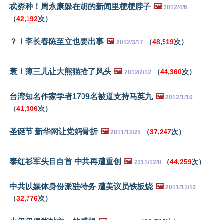
忒孬种！周永康躲在胡的新闻里梗梗脖子
🖼️
2012/4/6
（
42,192
次）
？！李长春陈至立也要出事
🖼️
（
48,519
次）
2012/3/17
衰！薄三儿让大熊猫抢了风头
🖼️
（
44,360
次）
2012/2/12
台湾知名作家学者1709名被逼支持马英九
🖼️
2012/1/10
（
41,306
次）
圣诞节 新华网让党妈骨折
🖼️
（
37,247
次）
2011/12/25
泰红衫军头目自首 中共再遭重创
🖼️
（
44,259
次）
2011/12/8
中共以媒体身份派驻特务 遭美议员铁板烧
🖼️
2011/11/10
（
32,776
次）