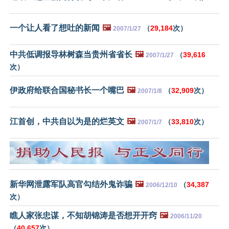
一个让人看了想吐的新闻
🖼️
（
29,184
次）
2007/1/27
中共低调报导林树森当贵州省省长
🖼️
（
39,616
2007/1/27
次）
伊政府给联合国秘书长一个嘴巴
🖼️
（
32,909
次）
2007/1/8
江首创，中共自以为是的烂英文
🖼️
（
33,810
次）
2007/1/7
新华网泄露军队高官勾结外鬼诈骗
🖼️
（
34,387
2006/12/10
次）
瞧人家张忠谋，不知胡锦涛是否想开开窍
🖼️
2006/11/20
（
40,657
次）