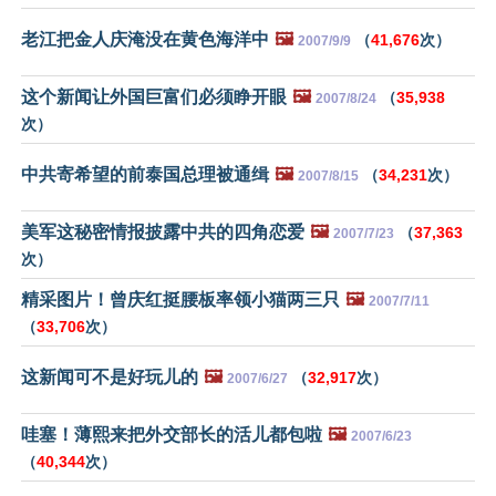
老江把金人庆淹没在黄色海洋中
🖼️
（
41,676
次）
2007/9/9
这个新闻让外国巨富们必须睁开眼
🖼️
（
35,938
2007/8/24
次）
中共寄希望的前泰国总理被通缉
🖼️
（
34,231
次）
2007/8/15
美军这秘密情报披露中共的四角恋爱
🖼️
（
37,363
2007/7/23
次）
精采图片！曾庆红挺腰板率领小猫两三只
🖼️
2007/7/11
（
33,706
次）
这新闻可不是好玩儿的
🖼️
（
32,917
次）
2007/6/27
哇塞！薄熙来把外交部长的活儿都包啦
🖼️
2007/6/23
（
40,344
次）