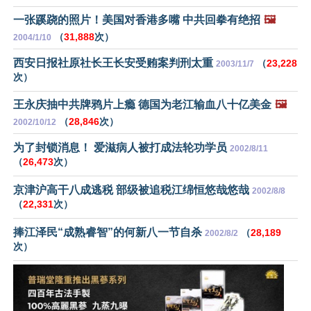
一张蹊跷的照片！美国对香港多嘴 中共回拳有绝招
🖼️
（
31,888
次）
2004/1/10
西安日报社原社长王长安受贿案判刑太重
（
23,228
2003/11/7
次）
王永庆抽中共牌鸦片上瘾 德国为老江输血八十亿美金
🖼️
（
28,846
次）
2002/10/12
为了封锁消息！ 爱滋病人被打成法轮功学员
2002/8/11
（
26,473
次）
京津沪高干八成逃税 部级被追税江绵恒悠哉悠哉
2002/8/8
（
22,331
次）
捧江泽民“成熟睿智”的何新八一节自杀
（
28,189
2002/8/2
次）