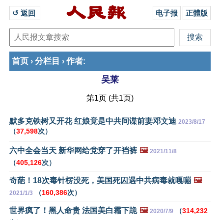
↺ 返回 
电子报
正體版
首页
分栏目
作者
›
›
:
吴莱
第1页 (共1页)
默多克铁树又开花 红娘竟是中共间谍前妻邓文迪
2023/8/17
（
37,598
次）
六中全会当天 新华网给党穿了开裆裤
🖼️
2021/11/8
（
405,126
次）
奇葩！18次毒针楞没死，美国死囚遇中共病毒就嘎嘣
🖼️
（
160,386
次）
2021/1/3
世界疯了！黑人命贵 法国美白霜下跪
🖼️
（
314,232
2020/7/9