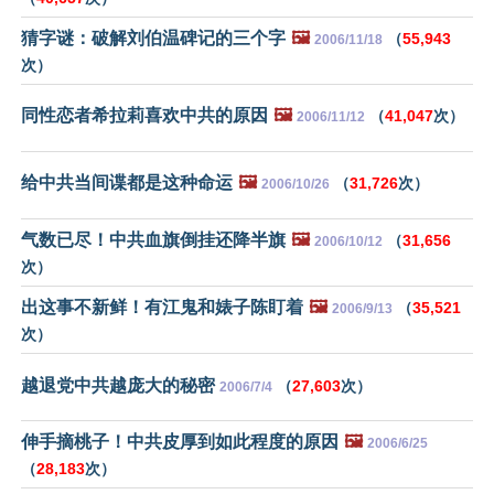
猜字谜：破解刘伯温碑记的三个字
🖼️
（
55,943
2006/11/18
次）
同性恋者希拉莉喜欢中共的原因
🖼️
（
41,047
次）
2006/11/12
给中共当间谍都是这种命运
🖼️
（
31,726
次）
2006/10/26
气数已尽！中共血旗倒挂还降半旗
🖼️
（
31,656
2006/10/12
次）
出这事不新鲜！有江鬼和婊子陈盯着
🖼️
（
35,521
2006/9/13
次）
越退党中共越庞大的秘密
（
27,603
次）
2006/7/4
伸手摘桃子！中共皮厚到如此程度的原因
🖼️
2006/6/25
（
28,183
次）