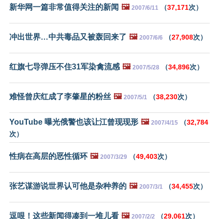
新华网一篇非常值得关注的新闻
🖼️
（
37,171
次）
2007/6/11
冲出世界…中共毒品又被轰回来了
🖼️
（
27,908
次）
2007/6/6
红旗七导弹压不住31军染禽流感
🖼️
（
34,896
次）
2007/5/28
难怪曾庆红成了李肇星的粉丝
🖼️
（
38,230
次）
2007/5/1
YouTube 曝光俄警也该让江曾现现形
🖼️
（
32,784
2007/4/15
次）
性病在高层的恶性循环
🖼️
（
49,403
次）
2007/3/29
张艺谋游说世界认可他是杂种养的
🖼️
（
34,455
次）
2007/3/1
逗哏！这些新闻得凑到一堆儿看
🖼️
（
29,061
次）
2007/2/2