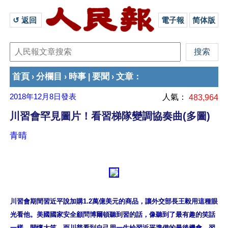
↺ 返回 
電子報
简体版
首頁
分欄目
時事
要聞
文章
›
›
|
›
：
2018年12月8日
發表
人氣：
483,964
川習會罕見圖片！看習梯隊變調協奏曲(多圖)
青晴
川習會期間習近平說加購1.2萬億美元的商品，讓外交部長王毅用這種眼
光看他。美國國家安全顧問博爾頓聽到習的話，像聽到了最有趣的笑話
一樣，開懷大笑。而川普看到自己用一生給習近平準備的最後機會，習