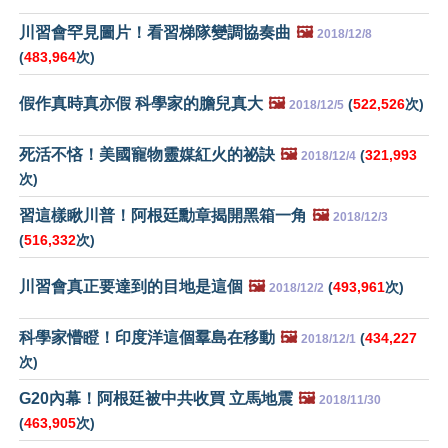
川習會罕見圖片！看習梯隊變調協奏曲
🖼️
2018/12/8
(
483,964
次)
假作真時真亦假 科學家的膽兒真大
🖼️
(
522,526
次)
2018/12/5
死活不悋！美國寵物靈媒紅火的祕訣
🖼️
(
321,993
2018/12/4
次)
習這樣瞅川普！阿根廷勳章揭開黑箱一角
🖼️
2018/12/3
(
516,332
次)
川習會真正要達到的目地是這個
🖼️
(
493,961
次)
2018/12/2
科學家懵瞪！印度洋這個羣島在移動
🖼️
(
434,227
2018/12/1
次)
G20內幕！阿根廷被中共收買 立馬地震
🖼️
2018/11/30
(
463,905
次)