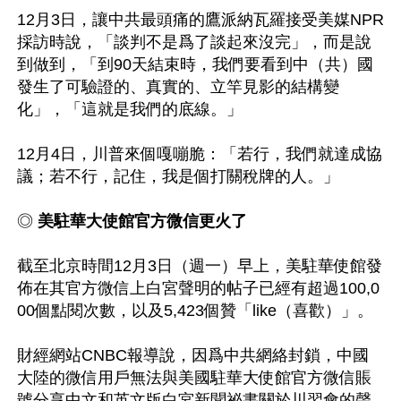
12月3日，讓中共最頭痛的鷹派納瓦羅接受美媒NPR
採訪時說，「談判不是爲了談起來沒完」，而是說
到做到，「到90天結束時，我們要看到中（共）國
發生了可驗證的、真實的、立竿見影的結構變
化」，「這就是我們的底線。」

12月4日，川普來個嘎嘣脆：「若行，我們就達成協
議；若不行，記住，我是個打關稅牌的人。」

◎
 美駐華大使館官方微信更火了
截至北京時間12月3日（週一）早上，美駐華使館發
佈在其官方微信上白宮聲明的帖子已經有超過100,0
00個點閱次數，以及5,423個贊「like（喜歡）」。

財經網站CNBC報導說，因爲中共網絡封鎖，中國
大陸的微信用戶無法與美國駐華大使館官方微信賬
號分享中文和英文版白宮新聞祕書關於川習會的聲