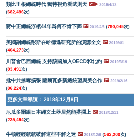
類比里根總統時代 獨特視角看武則天
🖼️▶️
2019/4/12
(
682,496
次)
蔣中正總統浮棺44年爲何不肯下葬
🖼️
(
790,045
次)
2019/4/6
美國副總統彭斯在哈德遜研究所的演講全文
🖼️
2019/4/1
(
404,273
次)
川普會巴西總統 支持該國加入OECD和北約
🖼️
2019/3/19
(
83,491
次)
批中共掠奪擴張 薩爾瓦多新總統望與美合作
🖼️
2019/2/16
(
86,224
次)
更多文章導讀：
2018年12月8日
厄瓜多爾跟日本繩文土器居然能搭擱上
🖼️
2018/12/11
(
235,494
次)
牛頓輕輕鬆鬆破解這些不解之迷
🖼️
(
563,200
次)
2018/12/9