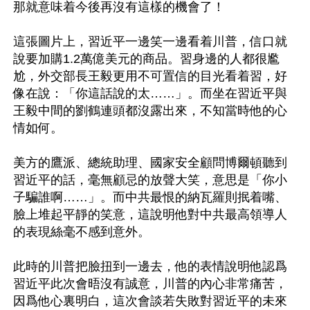
那就意味着今後再沒有這樣的機會了！

這張圖片上，習近平一邊笑一邊看着川普，信口就
說要加購1.2萬億美元的商品。習身邊的人都很尷
尬，外交部長王毅更用不可置信的目光看着習，好
像在說：「你這話說的太……」。而坐在習近平與
王毅中間的劉鶴連頭都沒露出來，不知當時他的心
情如何。

美方的鷹派、總統助理、國家安全顧問博爾頓聽到
習近平的話，毫無顧忌的放聲大笑，意思是「你小
子騙誰啊……」。而中共最恨的納瓦羅則抿着嘴、
臉上堆起平靜的笑意，這說明他對中共最高領導人
的表現絲毫不感到意外。

此時的川普把臉扭到一邊去，他的表情說明他認爲
習近平此次會晤沒有誠意，川普的內心非常痛苦，
因爲他心裏明白，這次會談若失敗對習近平的未來