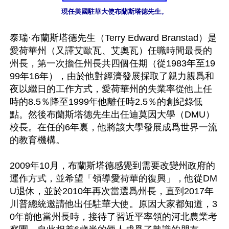
現任美國駐華大使布蘭斯塔德先生。
泰瑞·布蘭斯塔德先生（Terry Edward Branstad）是
愛荷華州（又譯艾歐瓦、艾奧瓦）任職時間最長的
州長，第一次擔任州長共四個任期（從1983年至19
99年16年），由於他對經濟發展採取了親力親爲和
夜以繼日的工作方式，愛荷華州的失業率從他上任
時的8.5％降至1999年他離任時2.5％的創紀錄低
點。然後布蘭斯塔德先生出任迪莫因大學（DMU）
校長。在任的6年裏，他將該大學發展成爲世界一流
的教育機構。

2009年10月，布蘭斯塔德感覺到需要改變州政府的
運作方式，並希望「領導愛荷華的復興」，他從DM
U退休，並於2010年再次當選爲州長，直到2017年
川普總統邀請他出任駐華大使。原因大家都知道，3
0年前他當州長時，接待了習近平率領的河北農業考