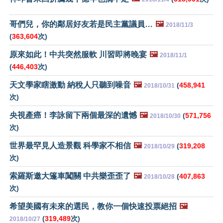
哥們兒，你的鄰居好友若是民主黨議員…
🖼️
2018/11/3
(
363,604
次)
原來如此！中共突然服軟 川習即將晚宴
🖼️
2018/11/1
(
446,403
次)
天文學家瞎激動 納稅人只聽到噪音
🖼️
(
458,941
2018/10/31
次)
央視產癌！李詠留下兩個最深的遺憾
🖼️
(
571,756
2018/10/30
次)
世界最罕見人造景觀 科學家不相信
🖼️
(
319,208
2018/10/29
次)
索羅斯邀大篷車闖關 中共樂歪歪了
🖼️
(
407,863
2018/10/28
次)
希望美國有未來的選民，教你一個快速投票絕招
🖼️
(
319,489
次)
2018/10/27