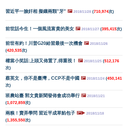
習近平一臉奸相 擬鑲兩顆"牙"
🖼️
(
710,974
次)
2018/11/28
前世話今生！一個風流富貴的美女
🖼️
(
395,415
次)
2018/11/27
前世有約！川普G20給習最後一次機會
🖼️
2018/11/26
(
420,535
次)
權當小笑話:上頭又佈置了,得重視！
🖼️
(
512,176
2018/11/25
次)
蔡英文，你不是臺灣，CCP不是中國
🖼️
(
450,141
2018/11/24
次)
班農站臺 郭文貴新聞發佈會成功舉行
🖼️
2018/11/21
(
1,072,859
次)
兩糗！賣弄學問 習近平成草餡包子
🖼️▶️
2018/11/18
(
1,355,550
次)