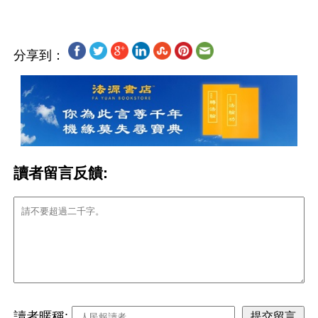
分享到：
讀者留言反饋:
讀者暱稱: