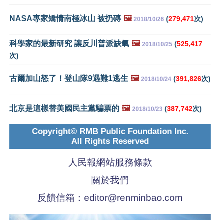
NASA專家矯情南極冰山 被扔磚
🖼️
(
279,471
次)
2018/10/26
科學家的最新研究 讓反川普派缺氧
🖼️
(
525,417
2018/10/25
次)
古爾加山怒了！登山隊9遇難1逃生
🖼️
(
391,826
次)
2018/10/24
北京是這樣替美國民主黨騙票的
🖼️
(
387,742
次)
2018/10/23
Copyright© RMB Public Foundation Inc.
All Rights Reserved
人民報網站服務條款
關於我們
反饋信箱：
editor@renminbao.com