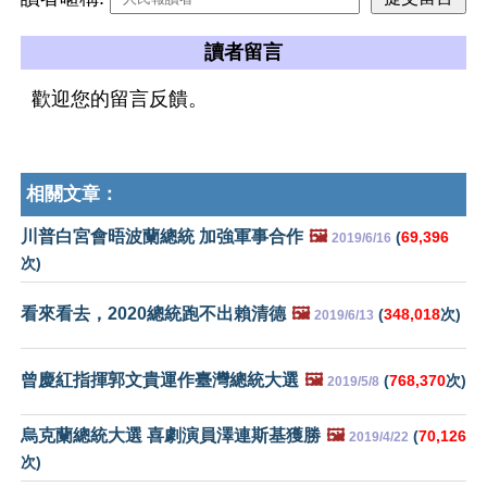
讀者留言
歡迎您的留言反饋。
相關文章：
川普白宮會晤波蘭總統 加強軍事合作
🖼️
(
69,396
2019/6/16
次)
看來看去，2020總統跑不出賴清德
🖼️
(
348,018
次)
2019/6/13
曾慶紅指揮郭文貴運作臺灣總統大選
🖼️
(
768,370
次)
2019/5/8
烏克蘭總統大選 喜劇演員澤連斯基獲勝
🖼️
(
70,126
2019/4/22
次)