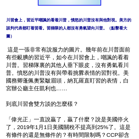
川習會上，習近平嘲諷的看着川普，憤怒的川普沒有與他對視。美方的
談判代表都盯着習看。習梯隊的人都沒有勇氣望向川普。（點擊看大
 這是一張非常有說服力的圖片。幾年前在川普面前
有些靦腆的習近平，如今在川習會上，嘲諷的看着
川普。習梯隊裏的其他人垂下眼皮，沒有勇氣看川
普。憤怒的川普沒有與帶着挑釁表情的習對視。美
國務卿蓬佩奧緊皺眉頭，納瓦羅直盯習的表情，白
宮辦公廳主任凱利也……

到底川習會雙方談的怎麼樣？

「偉光正」一直說贏了，贏了什麼？說是美國停火
了，2019年1月1日美國關稅不提高到25%了。這是
有條件的還是無條件的？有時間限制嗎？CCP卻含