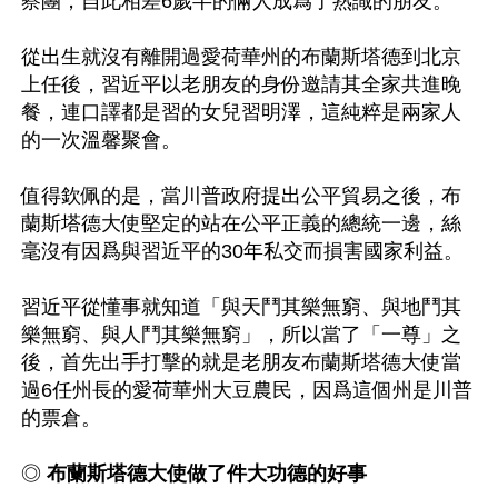
察團，自此相差6歲半的倆人成爲了熟識的朋友。

從出生就沒有離開過愛荷華州的布蘭斯塔德到北京
上任後，習近平以老朋友的身份邀請其全家共進晚
餐，連口譯都是習的女兒習明澤，這純粹是兩家人
的一次溫馨聚會。

值得欽佩的是，當川普政府提出公平貿易之後，布
蘭斯塔德大使堅定的站在公平正義的總統一邊，絲
毫沒有因爲與習近平的30年私交而損害國家利益。

習近平從懂事就知道「與天鬥其樂無窮、與地鬥其
樂無窮、與人鬥其樂無窮」，所以當了「一尊」之
後，首先出手打擊的就是老朋友布蘭斯塔德大使當
過6任州長的愛荷華州大豆農民，因爲這個州是川普
的票倉。

◎
 布蘭斯塔德大使做了件大功德的好事