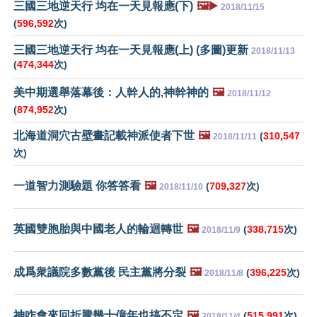
三國三地逆天行 均在一天見報應(下)
🖼️▶️
2018/11/15
(
596,592
次)
三國三地逆天行 均在一天見報應(上) (多圖)更新
2018/11/13
(
474,344
次)
美中期選舉落幕後：人幹人的,神幹神的
🖼️
2018/11/12
(
874,952
次)
北海道洞穴古壁畫記載神派使者下世
🖼️
(
310,547
2018/11/11
次)
一道智力測驗題 你答答看
🖼️
(
709,327
次)
2018/11/10
英國雙胞胎與中國老人的輪迴轉世
🖼️
(
338,715
次)
2018/11/9
成爲衆議院多數黨後 民主黨將分裂
🖼️
(
396,225
次)
2018/11/8
神咋會來回折騰幾十億年也搞不定
🖼️
(
515,991
次)
2018/11/4