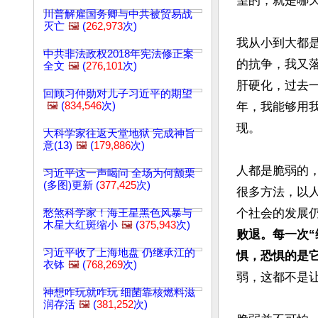
望的，就是哪天
川普解雇国务卿与中共被贸易战
灭亡
🖼️
(
262,973
次)
我从小到大都
中共非法政权2018年宪法修正案
的抗争，我又
全文
🖼️
(
276,101
次)
肝硬化，过去
回顾习仲勋对儿子习近平的期望
🖼️
(
834,546
次)
年，我能够用
现。

大科学家往返天堂地狱 完成神旨
意(13)
🖼️
(
179,886
次)
人都是脆弱的，
习近平这一声喝问 全场为何颤栗
(多图)更新 (
377,425
次)
很多方法，以
个社会的发展
愁煞科学家！海王星黑色风暴与
木星大红斑缩小
🖼️
(
375,943
次)
败退。每一次
习近平收了上海地盘 仍继承江的
惧，恐惧的是
衣钵
🖼️
(
768,269
次)
弱，这都不是让
神想咋玩就咋玩 细菌靠核燃料滋
润存活
🖼️
(
381,252
次)