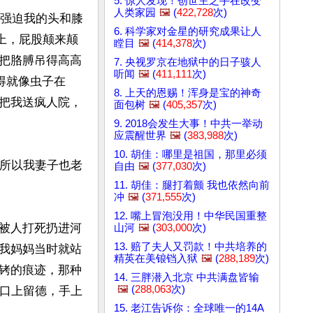
5. 惊人发现！创世主之手在改变
人类家园
🖼️
(
422,728
次)
们强迫我的头和膝
6. 科学家对金星的研究成果让人
上，屁股颠来颠
瞠目
🖼️
(
414,378
次)
把胳膊吊得高高
7. 央视罗京在地狱中的日子骇人
听闻
🖼️
(
411,111
次)
得就像虫子在
8. 上天的恩赐！浑身是宝的神奇
把我送疯人院，
面包树
🖼️
(
405,357
次)
9. 2018会发生大事！中共一举动
应震醒世界
🖼️
(
383,988
次)
10. 胡佳：哪里是祖国，那里必须
。所以我妻子也老
自由
🖼️
(
377,030
次)
11. 胡佳：腿打着颤 我也依然向前
冲
🖼️
(
371,555
次)
12. 嘴上冒泡没用！中华民国重整
被人打死扔进河
山河
🖼️
(
303,000
次)
13. 赔了夫人又罚款！中共培养的
我妈妈当时就站
精英在美锒铛入狱
🖼️
(
288,189
次)
铐的痕迹，那种
14. 三胖潜入北京 中共满盘皆输
🖼️
(
288,063
次)
：口上留德，手上
15. 老江告诉你：全球唯一的14A