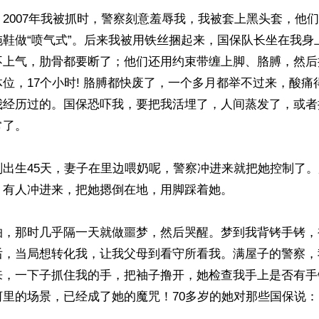
2007年我被抓时，警察刻意羞辱我，我被套上黑头套，他
拖鞋做“喷气式”。后来我被用铁丝捆起来，国保队长坐在我身
不上气，肋骨都要断了；他们还用约束带缠上脚、胳膊，然后
位，17个小时! 胳膊都快废了，一个多月都举不过来，酸痛
我经历过的。国保恐吓我，要把我活埋了，人间蒸发了，或者
了。

刚出生45天，妻子在里边喂奶呢，警察冲进来就把她控制了
有人冲进来，把她摁倒在地，用脚踩着她。

怕，那时几乎隔一天就做噩梦，然后哭醒。梦到我背铐手铐，
后，当局想转化我，让我父母到看守所看我。满屋子的警察，
来，一下子抓住我的手，把袖子撸开，她检查我手上是否有手
河里的场景，已经成了她的魔咒！70多岁的她对那些国保说