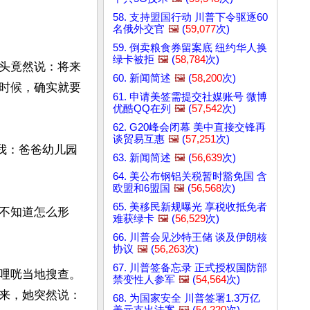
58. 支持盟国行动 川普下令驱逐60
名俄外交官
🖼️
(
59,077
次)
59. 倒卖粮食券留案底 纽约华人换
绿卡被拒
🖼️
(
58,784
次)
头竟然说：将来
60. 新闻简述
🖼️
(
58,200
次)
时候，确实就要
61. 申请美签需提交社媒账号 微博
优酷QQ在列
🖼️
(
57,542
次)
62. G20峰会闭幕 美中直接交锋再
谈贸易互惠
🖼️
(
57,251
次)
我：爸爸幼儿园
63. 新闻简述
🖼️
(
56,639
次)
64. 美公布钢铝关税暂时豁免国 含
欧盟和6盟国
🖼️
(
56,568
次)
65. 美移民新规曝光 享税收抵免者
不知道怎么形
难获绿卡
🖼️
(
56,529
次)
66. 川普会见沙特王储 谈及伊朗核
协议
🖼️
(
56,263
次)
67. 川普签备忘录 正式授权国防部
哩咣当地搜查。
禁变性人参军
🖼️
(
54,564
次)
来，她突然说：
68. 为国家安全 川普签署1.3万亿
美元支出法案
🖼️
(
54,220
次)