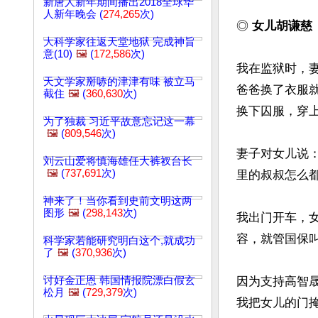
新唐人新年期间播出2018全球华
人新年晚会 (
274,265
次)
◎ 
女儿胡谦慈
大科学家往返天堂地狱 完成神旨
意(10)
🖼️
(
172,586
次)
我在监狱时，
天文学家掰哧的津津有味 被立马
爸爸换了衣服
截住
🖼️
(
360,630
次)
换下囚服，穿上
为了独裁 习近平故意忘记这一幕
🖼️
(
809,546
次)
妻子对女儿说
刘云山爱将慎海雄任大裤衩台长
🖼️
(
737,691
次)
里的叔叔怎么都
神来了！当你看到史前文明这两
图形
🖼️
(
298,143
次)
我出门开车，
容，就管国保叫“
科学家若能研究明白这个,就成功
了
🖼️
(
370,936
次)
讨好金正恩 韩国情报院漂白假玄
因为支持高智
松月
🖼️
(
729,379
次)
我把女儿的门