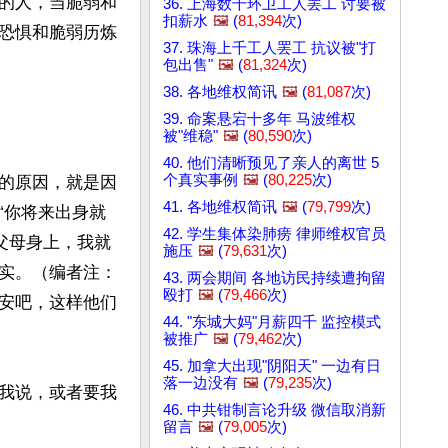
的人，当脆弱和
36. 上海数千环卫工人罢工 讨要被
扣薪水
🖼️
(
81,394
次)
恐惧和脆弱历炼
37. 珠海上千工人罢工 抗议被"打
包出售"
🖼️
(
81,324
次)
38. 各地维权简讯
🖼️
(
81,087
次)
39. 命案悬宕十多年 马波维权
被"维稳"
🖼️
(
80,590
次)
40. 他们清晰预见了亲人的离世 5
个真实事例
🖼️
(
80,225
次)
的原因，就是因
41. 各地维权简讯
🖼️
(
79,799
次)
“你将来出身就
42. 学生集体染肺痨 律师维权官员
父母身上，我就
施压
🖼️
(
79,631
次)
实。（编者注：
43. 两会期间 各地访民持续遭拘留
殴打
🖼️
(
79,466
次)
安吧，这样他们
44. "东城大妈"月薪四千 监控模式
被推广
🖼️
(
79,462
次)
45. 加拿大出现"阴阳天" 一边有日
落一边没有
🖼️
(
79,235
次)
我说，或者要我
46. 中共钳制言论升级 微信取消新
留言
🖼️
(
79,005
次)