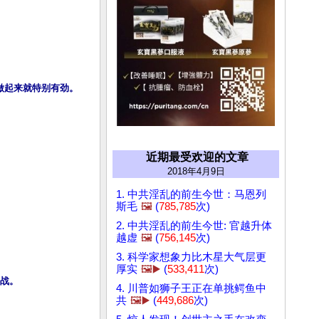
做起来就特别有劲。
近期最受欢迎的文章
2018年4月9日
1. 中共淫乱的前生今世：马恩列
斯毛
🖼️
(
785,785
次)
2. 中共淫乱的前生今世: 官越升体
越虚
🖼️
(
756,145
次)
3. 科学家想象力比木星大气层更
厚实
🖼️▶️
(
533,411
次)
战。
4. 川普如狮子王正在单挑鳄鱼中
共
🖼️▶️
(
449,686
次)