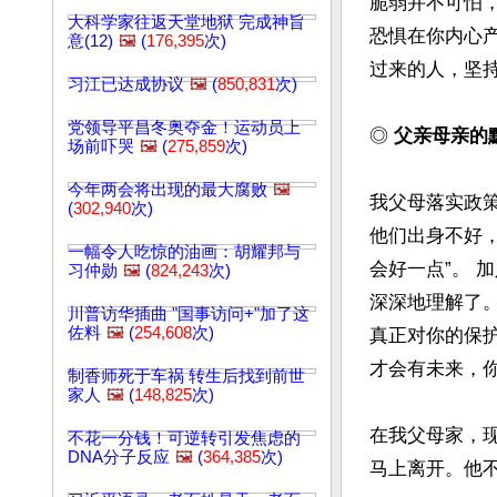
脆弱并不可怕
大科学家往返天堂地狱 完成神旨
恐惧在你内心
意(12)
🖼️
(
176,395
次)
过来的人，坚持
习江已达成协议
🖼️
(
850,831
次)
党领导平昌冬奥夺金！运动员上
◎ 
父亲母亲的
场前吓哭
🖼️
(
275,859
次)
今年两会将出现的最大腐败
🖼️
我父母落实政
(
302,940
次)
他们出身不好
一幅令人吃惊的油画：胡耀邦与
会好一点”。
习仲勋
🖼️
(
824,243
次)
深深地理解了
川普访华插曲 "国事访问+"加了这
佐料
🖼️
(
254,608
次)
真正对你的保
才会有未来，你
制香师死于车祸 转生后找到前世
家人
🖼️
(
148,825
次)
在我父母家，
不花一分钱！可逆转引发焦虑的
DNA分子反应
🖼️
(
364,385
次)
马上离开。他不