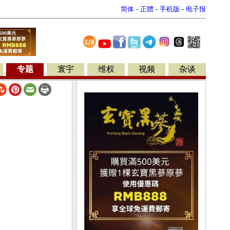
简体
-
正體
-
手机版
-
电子报
专题
寰宇
维权
视频
杂谈