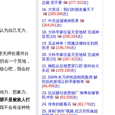
总裁 党不要
🖼️
(
277,922
次)
16. 大笑话：我们的朋友遍天下
🖼️
(
269,566
次)
17. 中共这谜难倒世界
🖼️
(
264,041
次)
认为自己无力、
18. 大科学家往返天堂地狱 完成神
旨意(16)
🖼️
(
205,934
次)
19. 见证神奇！西藏活佛转生到西
班牙
🖼️
(
196,744
次)
秘密关押在通州台
20. 大科学家往返天堂地狱 完成神
旨意(15)
🖼️
(
187,422
次)
被扔在一个荒地，
21. 钢筋从后颈贯穿口腔 因何命大
放心吧，我会好
生还
🖼️
(
159,180
次)
22. 500年木乃伊恍若刚死数周 解
剖后的发现让科学家称奇
🖼️
(
84,496
次)
动力、想象力。
23. 抗议建垃圾焚烧厂 闽粤纷爆警
民冲突
🖼️
(
83,936
次)
望不是被敌人打
24. 传奇的吸毒石
🖼️
(
83,776
次)
我不会有这种绝
25. 录制"倒车"视频 武汉市民被超