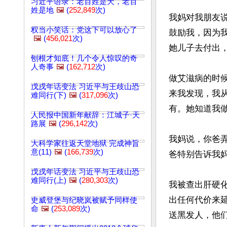
习近平语录：老百姓是天，老百
姓是地
🖼️
(
252,849
次)
我妈对我朋友
权当小笑话：党这下可以放心了
鼓励我，因为
🖼️
(
456,021
次)
她儿子去付出，
刨根才知底！几个令人惊叹的奇
人奇事
🖼️
(
162,712
次)
做艾滋病的时
戊戌年话变法 习近平与王歧山恐
来我发现，我
难同行(下)
🖼️
(
317,096
次)
有。她知道我做
人民报中国新年献辞：江城子·天
路展
🖼️
(
296,142
次)
我妈说，你爸
大科学家往返天堂地狱 完成神旨
意(11)
🖼️
(
166,739
次)
爸特别告诉我妈
戊戌年话变法 习近平与王歧山恐
难同行(上)
🖼️
(
280,303
次)
我被查出肝硬
出任何代价来
史威登堡与纪晓岚被赋予同样使
命
🖼️
(
253,089
次)
送黑发人，他们