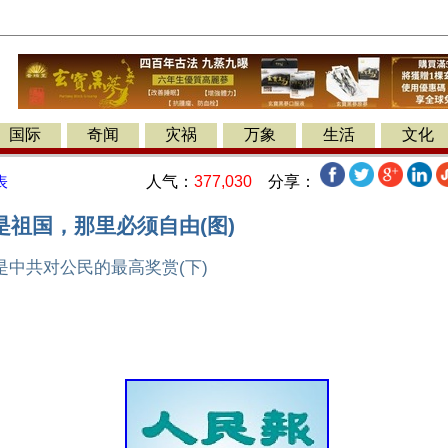
国际
奇闻
灾祸
万象
生活
文化
人气：
377,030
分享：
表
是祖国，那里必须自由(图)
中共对公民的最高奖赏(下)