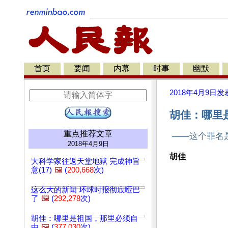
首页
要闻
内幕
时事
幽默
2018年4月9日
发
胡佳：哪里
重点推荐文章
——这个罪名是
2018年4月9日
胡佳
大科学家往返天堂地狱 完成神旨
意(17)
🖼️
(
200,668
次)
这么大的新闻 环球时报彻底哑巴
了
🖼️
(
292,278
次)
胡佳：哪里是祖国，那里必须自
由
🖼️
(
377,030
次)