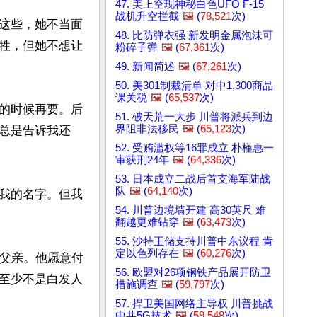
47. 美上空现神秘白色UFO F-15
战机升空拦截
🖼️
(
78,521
次)
这些，她不当面
48. 比防弹衣强 新发明金属泡沬可
牲，但她不想让
粉碎子弹
🖼️
(
67,361
次)
49. 新闻简述
🖼️
(
67,261
次)
50. 美301制裁清单 对中1,300商品
课关税
🖼️
(
65,537
次)
的时候再要。后
51. 破天荒一大步 川普将派兵到边
界阻非法移民
🖼️
(
65,123
次)
总是告诉我还
52. 受贿滥权等16罪成立 朴槿惠一
审获刑24年
🖼️
(
64,336
次)
53. 日本成立二战后首支海军陆战
队
🖼️
(
64,140
次)
我的名字。但我
54. 川普边境墙开建 高30英尺 难
翻越更难钻穿
🖼️
(
63,473
次)
55. 沙特王储支持川普中东议程 肯
定以色列存在
🖼️
(
60,276
次)
是父亲。他愿意付
56. 欧盟对26项钢铁产品展开防卫
至少不是白发人
措施调查
🖼️
(
59,797
次)
57. 捍卫美国网络主导权 川普挑战
中共5G技术
🖼️
(
59,548
次)