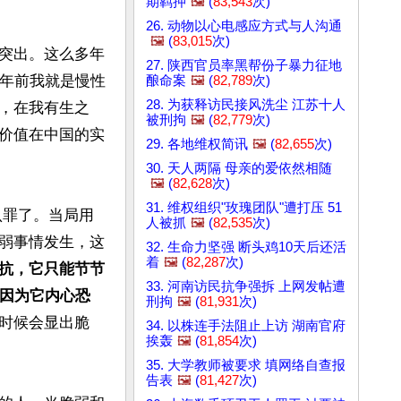
期羁押
🖼️
(
83,543
次)
26. 动物以心电感应方式与人沟通
🖼️
(
83,015
次)
突出。这么多年
27. 陕西官员率黑帮份子暴力征地
2年前我就是慢性
酿命案
🖼️
(
82,789
次)
28. 为获释访民接风洗尘 江苏十人
，在我有生之
被刑拘
🖼️
(
82,779
次)
价值在中国的实
29. 各地维权简讯
🖼️
(
82,655
次)
30. 天人两隔 母亲的爱依然相随
🖼️
(
82,628
次)
31. 维权组织"玫瑰团队"遭打压 51
认罪了。当局用
人被抓
🖼️
(
82,535
次)
弱事情发生，这
32. 生命力坚强 断头鸡10天后还活
着
🖼️
(
82,287
次)
抗，它只能节节
33. 河南访民抗争强拆 上网发帖遭
是因为它内心恐
刑拘
🖼️
(
81,931
次)
时候会显出脆
34. 以株连手法阻止上访 湖南官府
挨轰
🖼️
(
81,854
次)
35. 大学教师被要求 填网络自查报
告表
🖼️
(
81,427
次)