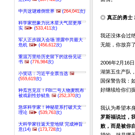
中共这谜难倒世界
🖼️
(
264,041
次)
◎ 
真正的勇士
科学家想象力比木星大气层更厚
实
🖼️▶️
(
533,411
次)
我还没体会过
军人正步踢入会场 泄露中共最大
无能，你放弃了
危机
🖼️▶️
(
456,612
次)
重温万里给历史留下的这份见证
书
🖼️
(
776,984
次)
2006年2月
湖第五生产队，
小笑话：习近平全票当选
🖼️
(
559,619
次)
国保警告我：
好继续给你们掘
种瓜岂见豆！FBI二号人物麦凯布
被戏剧性炒鱿鱼
🖼️
(
252,370
次)
急坏科学家！神秘星系打破天文
我认为希望本
理论
🖼️▶️
(
539,763
次)
罗斯福说过，
大科学家往返天堂地狱 完成神旨
败，而是被你
意(14)
🖼️
(
173,728
次)