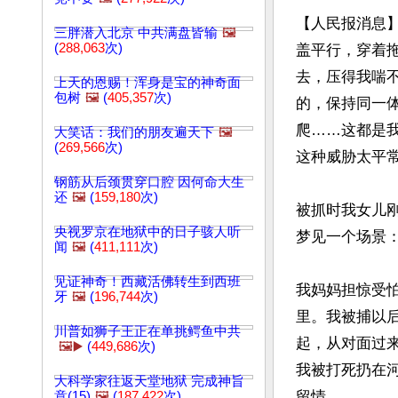
【人民报消息】
三胖潜入北京 中共满盘皆输
🖼️
(
288,063
次)
盖平行，穿着
去，压得我喘
上天的恩赐！浑身是宝的神奇面
包树
🖼️
(
405,357
次)
的，保持同一体
爬……这都是
大笑话：我们的朋友遍天下
🖼️
(
269,566
次)
这种威胁太平常
钢筋从后颈贯穿口腔 因何命大生
还
🖼️
(
159,180
次)
被抓时我女儿
央视罗京在地狱中的日子骇人听
梦见一个场景：
闻
🖼️
(
411,111
次)
见证神奇！西藏活佛转生到西班
我妈妈担惊受
牙
🖼️
(
196,744
次)
里。我被捕以
川普如狮子王正在单挑鳄鱼中共
起，从对面过
🖼️▶️
(
449,686
次)
我被打死扔在
大科学家往返天堂地狱 完成神旨
留情。

意(15)
🖼️
(
187,422
次)