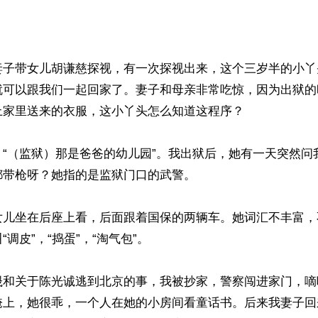
妻子带女儿胡谦慈探视，有一次探视出来，这个三岁半的小丫
就可以跟我们一起回家了。妻子和母亲非常吃惊，因为出狱的
家里送来的衣服，这小丫头怎么知道这程序？

：“（监狱）那是爸爸的幼儿园”。我出狱后，她有一天突然问
带枪呀？她指的是监狱门口的武警。

女儿坐在后座上看，后面跟着国保的两辆车。她词汇不丰富，
调皮”，“捣蛋”，“淘气包”。

晟和关于陈光诚逃到北京的事，我被抄家，警察闯进家门，嘀
掩上，她很乖，一个人在她的小房间看童话书。后来我妻子回