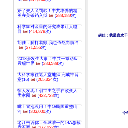
赔了夫人又罚款！中共培养的精
英在美锒铛入狱
🖼️
(
288,189
次)
科学家对金星的研究成果让人瞠
目
🖼️
(
414,378
次)
胡佳：我最喜欢干
胡佳：腿打着颤 我也依然向前冲
🖼️
(
371,555
次)
2018会发生大事！中共一举动应
震醒世界
🖼️
(
383,988
次)
大科学家往返天堂地狱 完成神旨
意(16)
🖼️
(
205,934
次)
惊人发现！创世主之手在改变人
类家园
🖼️
(
422,728
次)
嘴上冒泡没用！中华民国重整山
河
🖼️
(
303,000
次)
今
老江告诉你：全球唯一的14A总裁
党不要
🖼️
(
277,922
次)