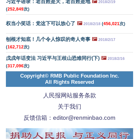
习近平语录：老百姓是天，老百姓是地
🖼️
2018/2/19
(
252,849
次)
权当小笑话：党这下可以放心了
🖼️
(
456,021
次)
2018/2/18
刨根才知底！几个令人惊叹的奇人奇事
🖼️
2018/2/17
(
162,712
次)
戊戌年话变法 习近平与王歧山恐难同行(下)
🖼️
2018/2/16
(
317,096
次)
Copyright© RMB Public Foundation Inc.
All Rights Reserved
人民报网站服务条款
关于我们
反馈信箱：
editor@renminbao.com