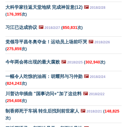
大科学家往返天堂地狱 完成神旨意(12)
🖼️
2018/2/28
(
176,395
次)
习江已达成协议
🖼️
(
850,831
次)
2018/2/27
党领导平昌冬奥夺金！运动员上场前吓哭
🖼️
2018/2/26
(
275,859
次)
今年两会将出现的最大腐败
🖼️
(
302,940
次)
2018/2/25
一幅令人吃惊的油画：胡耀邦与习仲勋
🖼️
2018/2/24
(
824,243
次)
川普访华插曲 "国事访问+"加了这佐料
🖼️
2018/2/22
(
254,608
次)
制香师死于车祸 转生后找到前世家人
🖼️
(
148,825
2018/2/21
次)