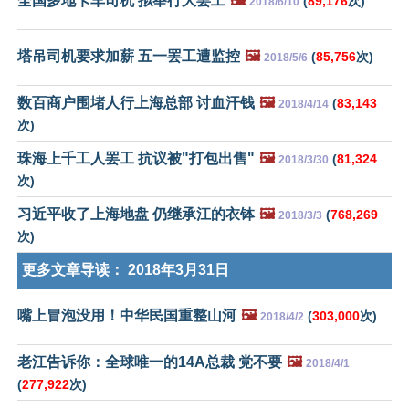
全国多地卡车司机 拟举行大罢工
🖼️
(
89,176
次)
2018/6/10
塔吊司机要求加薪 五一罢工遭监控
🖼️
(
85,756
次)
2018/5/6
数百商户围堵人行上海总部 讨血汗钱
🖼️
(
83,143
2018/4/14
次)
珠海上千工人罢工 抗议被"打包出售"
🖼️
(
81,324
2018/3/30
次)
习近平收了上海地盘 仍继承江的衣钵
🖼️
(
768,269
2018/3/3
次)
更多文章导读：
2018年3月31日
嘴上冒泡没用！中华民国重整山河
🖼️
(
303,000
次)
2018/4/2
老江告诉你：全球唯一的14A总裁 党不要
🖼️
2018/4/1
(
277,922
次)