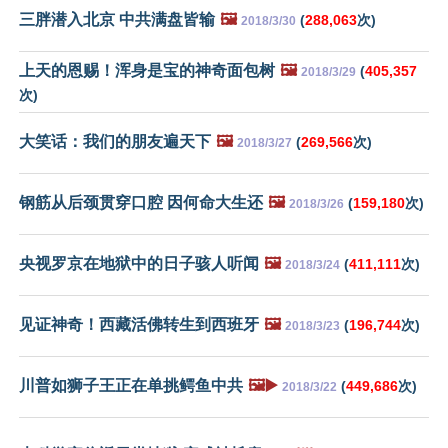
三胖潜入北京 中共满盘皆输
🖼️
(
288,063
次)
2018/3/30
上天的恩赐！浑身是宝的神奇面包树
🖼️
(
405,357
2018/3/29
次)
大笑话：我们的朋友遍天下
🖼️
(
269,566
次)
2018/3/27
钢筋从后颈贯穿口腔 因何命大生还
🖼️
(
159,180
次)
2018/3/26
央视罗京在地狱中的日子骇人听闻
🖼️
(
411,111
次)
2018/3/24
见证神奇！西藏活佛转生到西班牙
🖼️
(
196,744
次)
2018/3/23
川普如狮子王正在单挑鳄鱼中共
🖼️▶️
(
449,686
次)
2018/3/22