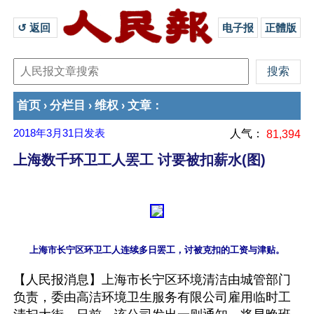
↺ 返回 
电子报
正體版
首页
分栏目
维权
文章
›
›
›
：
2018年3月31日
发表
人气：
81,394
上海数千环卫工人罢工 讨要被扣薪水(图)
【人民报消息】上海市长宁区环境清洁由城管部门
负责，委由高洁环境卫生服务有限公司雇用临时工