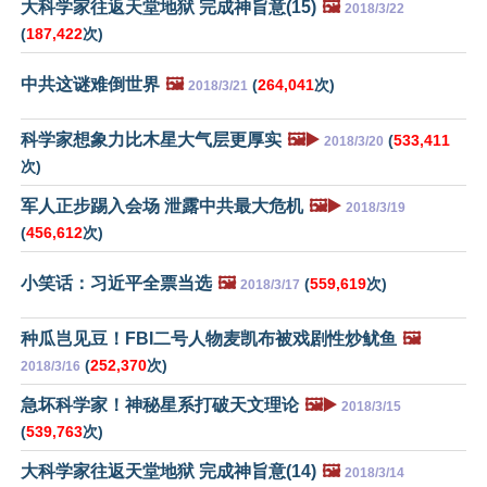
大科学家往返天堂地狱 完成神旨意(15)
🖼️
2018/3/22
(
187,422
次)
中共这谜难倒世界
🖼️
(
264,041
次)
2018/3/21
科学家想象力比木星大气层更厚实
🖼️▶️
(
533,411
2018/3/20
次)
军人正步踢入会场 泄露中共最大危机
🖼️▶️
2018/3/19
(
456,612
次)
小笑话：习近平全票当选
🖼️
(
559,619
次)
2018/3/17
种瓜岂见豆！FBI二号人物麦凯布被戏剧性炒鱿鱼
🖼️
(
252,370
次)
2018/3/16
急坏科学家！神秘星系打破天文理论
🖼️▶️
2018/3/15
(
539,763
次)
大科学家往返天堂地狱 完成神旨意(14)
🖼️
2018/3/14