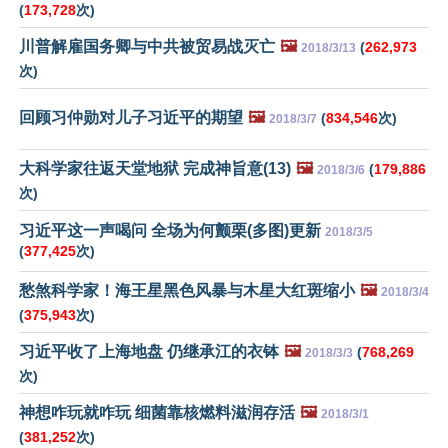
(
173,728
次)
川普解雇国务卿与中共被贸易战灭亡
🖼️
(
262,973
2018/3/13
次)
回顾习仲勋对儿子习近平的期望
🖼️
(
834,546
次)
2018/3/7
大科学家往返天堂地狱 完成神旨意(13)
🖼️
(
179,886
2018/3/6
次)
习近平这一声喝问 全场为何颤栗(多图)更新
2018/3/5
(
377,425
次)
愁煞科学家！海王星黑色风暴与木星大红斑缩小
🖼️
2018/3/4
(
375,943
次)
习近平收了上海地盘 仍继承江的衣钵
🖼️
(
768,269
2018/3/3
次)
神想咋玩就咋玩 细菌靠核燃料滋润存活
🖼️
2018/3/1
(
381,252
次)