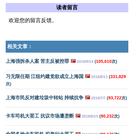
读者留言
欢迎您的留言反馈。
相关文章：
上海强拆杀人案 苦主反被控罪
🖼️
(
105,610
次)
2018/9/14
习无限任期 江纽约建党欲成立上海国
🖼️
(
331,829
2018/8/13
次)
上海市民反对建垃圾中转站 持续抗争
🖼️
(
93,722
次)
2018/7/7
卡车司机大罢工 抗议市场遭垄断
🖼️
(
90,232
次)
2018/6/15