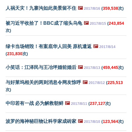
人祸天灾！九寨沟如此美景留不住
🖼️
(
359,538
次)
2017/8/16
被习近平收拾了！BBC成了缩头乌龟
🖼️
(
243,854
2017/8/15
次)
绿卡当场销毁！有案底华人回美 原机遣返
🖼️
2017/8/14
(
231,830
次)
小笑话：江泽民与王冶坪婚前婚后
🖼️
(
459,445
次)
2017/8/13
与好莱坞相关的两则消息令网友惊呼
🖼️
(
225,513
2017/8/12
次)
中印若有一战 必为解救朝鲜
🖼️
(
237,127
次)
2017/8/11
波罗的海神秘巨物让科学家成砖家
🖼️
(
123,564
次)
2017/8/10