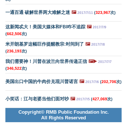
一通百通 破解世界两大难解之迷
🖼️
(
323,967
次)
2017/7/11
这新闻忒大！美国大媒体和FBI咋不追踪
🖼️
2017/7/9
(
662,506
次)
米开朗基罗这幅巨作提醒教宗:时间到了
🖼️
2017/7/8
(
236,193
次)
我们需要神！川普在波兰向世界传递正信
🖼️▶️
2017/7/7
(
346,522
次)
美国出口中国的牛肉价兑现川普诺言
🖼️
(
202,706
次)
2017/7/6
小笑话：江与老婆当他们面对吵
🖼️
(
427,069
次)
2017/7/5
Copyright© RMB Public Foundation Inc.
All Rights Reserved