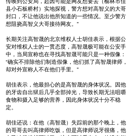
传唤到公安局，起因可能是网友想要去（榆林市佳
县小石板桥村）实地探视，警方想对高智义的大哥
封口，不让他说出他所知道的一些情况。至少警方
想阻挠高智义大哥接待网友。”

长期关注高智晟的北京维权人士胡佳表示，根据公
安对维权人士的一贯态度，高智晟极可能在公安手
中，当局宣称也在寻找高智晟可能只是一种假像：
“确实不排除他们制造假像，他们抓了高智晟律师，
却对外宣称人不在他们手里。”

胡佳表示，他最担心的是高智晟的身体状况。因他
的牙齿自出狱后几乎全部掉光，导致长期无法咀嚼
食物和摄入足够的营养，因此身体状况十分不稳
定。

胡佳还说：在他（高智晟）失踪前的那个晚上，他
的哥哥去叫高律师吃饭，但是高律师说牙很痛，他