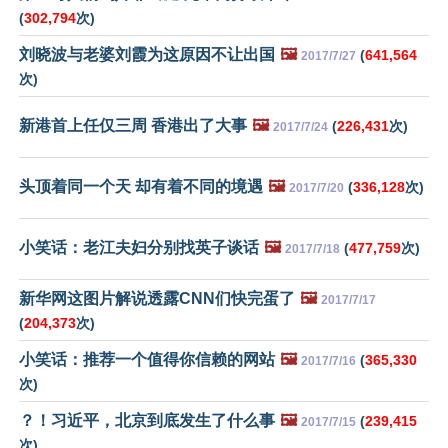
(
302,794
次)
刘晓波与老婆刘霞为这原因不让出国
🖼️
(
641,564
2017/7/27
次)
新港首上任仅三周 香港出了大事
🖼️
(
226,431
次)
2017/7/24
头顶着同一个天 却有着不同的境遇
🖼️
(
336,128
次)
2017/7/20
小笑话：老江夫妇分别找英子谈话
🖼️
(
477,759
次)
2017/7/18
新华网这图片解说透露CNN们快完蛋了
🖼️
2017/7/17
(
204,373
次)
小笑话：推荐一个值得你信赖的网站
🖼️
(
365,330
2017/7/16
次)
？！习近平，北京到底发生了什么事
🖼️
(
239,415
2017/7/15
次)