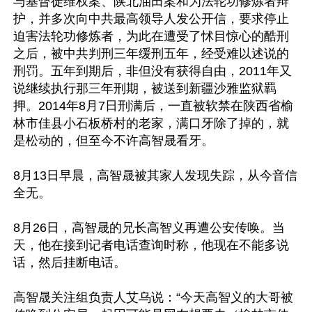
与基督徒维权案、陕北油田案和为法轮功修炼者辩
护，并多次向中共最高领导人发公开信，要求停止
迫害法轮功修炼者，为此在遭受了怵目惊心的酷刑
之后，被中共判刑三年缓刑五年，经受难以述说的
刑罚。五年到期后，非但没有获得自由，2011年又
说继续执行那三年刑期，被送到新疆沙雅监狱羁
押。2014年8月7日刑满后，一直被软禁在陕西省榆
林市佳县小石板桥村的老家，满口牙除了掉的，就
是松动的，但至今不许高智晟看牙。

8月13日早晨，高智晟被其家人发现失踪，从今音信
全无。

8月26日，高智晟的兄长高智义再遭公安传唤。当
天，他在接到记者电话查询时称，他现在不能多说
话，然后挂断电话。

高智晟关注组负责人艾乌说：“今天高智义的大哥被