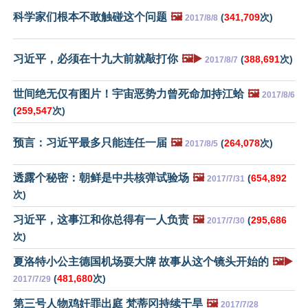
科学家们根本不敢触碰这个问题
🖼️
(
341,709
次)
2017/8/8
习近平，必须在十九大前就敲打你
🖼️▶️
(
388,691
次)
2017/8/7
世间绝无仅有图片！宇宙恶势力曾死命加持江蛤
🖼️
2017/8/6
(
259,547
次)
预言：习近平最多只能连任一届
🖼️
(
264,078
次)
2017/8/5
透露个秘密：朝鲜是中共核弹试验场
🖼️
(
654,892
2017/7/31
次)
习近平，这事江和你总得有一人负责
🖼️
(
295,686
2017/7/30
次)
夏洛特小公主德国机场耍大牌 故事从这个镜头开始的
🖼️▶️
(
481,680
次)
2017/7/29
第三号人物鸡奸罪出庭 梵蒂冈持续干旱
🖼️
2017/7/28