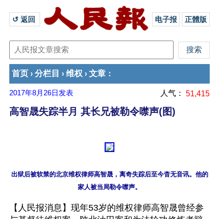
↺ 返回 
电子报
正體版
首页
分栏目
维权
文章
›
›
›
：
2017年8月26日
发表
人气：
51,415
高智晟失踪半月 其长兄被勒令噤声(图)
出狱后被软禁的北京维权律师高智晟，离奇失踪后至今杳无音讯。他的
【人民报消息】现年53岁的维权律师高智晟曾经参