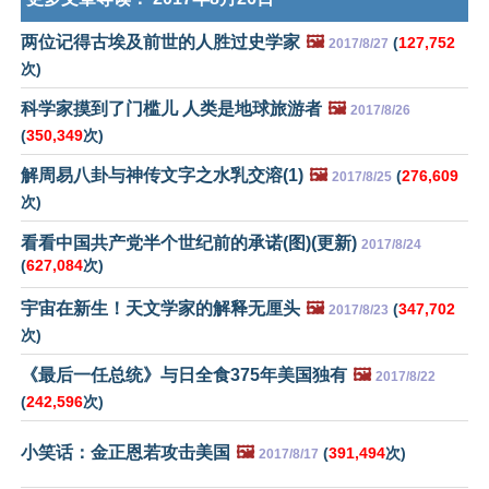
两位记得古埃及前世的人胜过史学家
🖼️
(
127,752
2017/8/27
次)
科学家摸到了门槛儿 人类是地球旅游者
🖼️
2017/8/26
(
350,349
次)
解周易八卦与神传文字之水乳交溶(1)
🖼️
(
276,609
2017/8/25
次)
看看中国共产党半个世纪前的承诺(图)(更新)
2017/8/24
(
627,084
次)
宇宙在新生！天文学家的解释无厘头
🖼️
(
347,702
2017/8/23
次)
《最后一任总统》与日全食375年美国独有
🖼️
2017/8/22
(
242,596
次)
小笑话：金正恩若攻击美国
🖼️
(
391,494
次)
2017/8/17