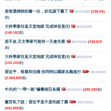
高智晟律師的書一出，於泓源下臺了
🖼️
(
238,441
2017/12/29
次)
大科學家往返天堂地獄 完成神旨意(5)
🖼️
2017/12/26
(
146,182
次)
若不改,天文學家可能有一天會失業
🖼️
(
338,815
2017/12/24
次)
大科學家往返天堂地獄 完成神旨意(4)
🖼️
2017/12/18
(
143,103
次)
習近平，祭奠和活摘 你同時以國家名義進行
🖼️▶️
2017/12/15
(
2,369,808
次)
中共的"一帶一路"嚇暈南亞各國
🖼️
(
280,390
次)
2017/12/13
黨官私下說：習近平是不是吃錯了藥
🖼️▶️
2017/12/12
(
443,855
次)