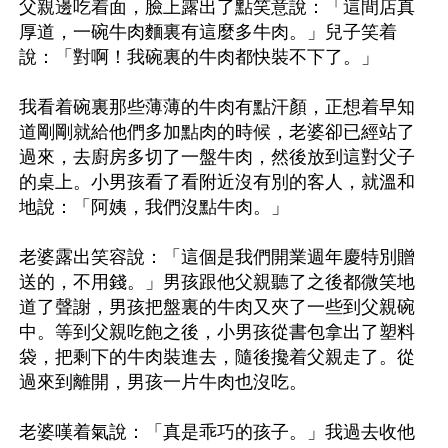
父親邊吃着面，臉上露出了點笑意說：「這間店真
厚道，一碗牛肉麵裏有這麼多牛肉。」兒子笑着
說：「對啊！我碗裏的牛肉都快裝不下了。」

我看着碗裏那些薄薄的牛肉有點汗顏，正想着早知
道剛剛就給他們多加點肉的時候，老婆卻已經站了
過來，去廚房多切了一盤牛肉，然後放到這對父子
的桌上。小男孩看了看附近沒有別的客人，就溫和
地說：「阿姨，我們沒點牛肉。」

老婆露出笑容說：「這個是我們開業週年慶特別贈
送的，不用錢。」男孩跟他父親聽了之後都微笑地
道了聲謝，男孩把盤裏的牛肉又夾了一些到父親碗
中。等到父親吃飽之後，小男孩從書包拿出了塑料
袋，把剩下的牛肉裝進去，隨後攙着父親走了。從
過來到離開，男孩一片牛肉也沒吃。

老婆嘆着氣說：「真是乖巧的孩子。」我過去收他