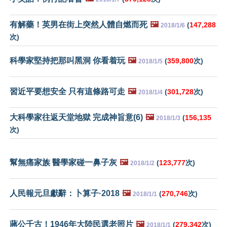
有解藥！英男在街上突然人體自燃而死
🖼️
(
147,288
2018/1/6
次)
科學家堅持把那叫黑洞 你看着玩
🖼️
(
359,800
次)
2018/1/5
習近平要想安全 只有這條路可走
🖼️
(
301,728
次)
2018/1/4
大科學家往返天堂地獄 完成神旨意(6)
🖼️
(
156,135
2018/1/3
次)
幫無痛家族 醫學家碰一鼻子灰
🖼️
(
123,777
次)
2018/1/2
人民報元旦獻辭：卜算子·2018
🖼️
(
270,746
次)
2018/1/1
蔣公千古！1946年大陸民選老照片
🖼️
(
279,342
次)
2018/1/1