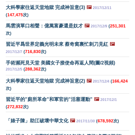
大科學家往返天堂地獄 完成神旨意(3)
🖼️
2017/12/11
(
147,475
次)
馬雲演單口相聲：億萬富豪還是奴才
🖼️
(
251,301
2017/12/9
次)
習近平爲世界定義光明未來 蔡奇窩裏忙刺刀見紅
🖼️
(
716,830
次)
2017/12/7
手術瀕死見天堂 美國女子接使命再返人間(圖/2視頻)
(
288,362
次)
2017/12/5
大科學家往返天堂地獄 完成神旨意(2)
🖼️
(
166,424
2017/12/4
次)
習近平的"廁所革命"和軍官的"活塞運動"
🖼️
2017/12/1
(
272,832
次)
「婊子陳」助江破壞中華文化
🖼️
(
678,592
次)
2017/11/30