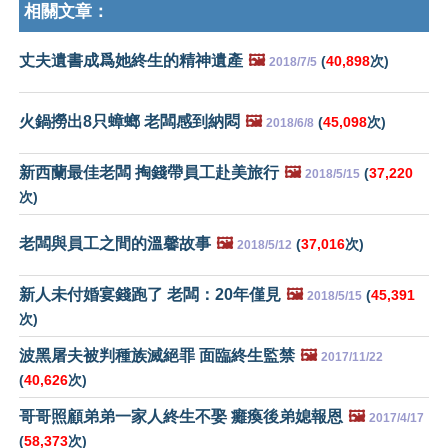
相關文章：
丈夫遺書成爲她終生的精神遺產
🖼️
(
40,898
次)
2018/7/5
火鍋撈出8只蟑螂 老闆感到納悶
🖼️
(
45,098
次)
2018/6/8
新西蘭最佳老闆 掏錢帶員工赴美旅行
🖼️
(
37,220
2018/5/15
次)
老闆與員工之間的溫馨故事
🖼️
(
37,016
次)
2018/5/12
新人未付婚宴錢跑了 老闆：20年僅見
🖼️
(
45,391
2018/5/15
次)
波黑屠夫被判種族滅絕罪 面臨終生監禁
🖼️
2017/11/22
(
40,626
次)
哥哥照顧弟弟一家人終生不娶 癱瘓後弟媳報恩
🖼️
2017/4/17
(
58,373
次)