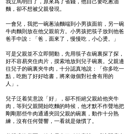
我立馬明白了，原來爲了省錢，他自己要吃蔥油
麵，卻不想被父親發現。

一會兒，我把一碗蔥油麵端到小男孩面前，另一碗
牛肉麵則放在他父親前方。小男孩把筷子放到他爸
爸手中說：「爸，面來了，慢慢吃，小心燙。」

可是父親並不立即開動，先用筷子在碗裏探了探，
好不容易夾住肉片，摸索地放到兒子碗裏。父親邊
往兒子的碗裏夾牛肉，十分認真地說：「你多吃一
點，吃飽了好好唸書，將來做個對社會有用的
人」。

兒子泛着笑意說「好」，卻不拒絕父親給他夾牛
肉，等到父親開始吃麵的時候，他才默不作聲地把
剛剛那些牛肉通通夾回父親的碗裏，動作十分熟
練，沒有任何聲響，一看就是做慣了。
