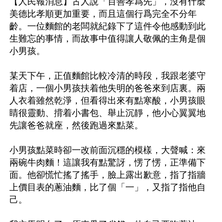
【人民報消息】古人說「百善孝爲先」，沒有什麼
美德比孝順更加重要，而且這個行爲完全不分年
齡。一位麵館的老闆就紀錄下了這件令他感動到此
生難忘的事情，而故事中值得讓人敬佩的主角是個
小男孩。

某天下午，正值麵館比較冷清的時段，我跟老婆守
着店，一個小男孩扶着他失明的爸爸來到店裏。兩
人衣着雖然乾淨，但看得出來有點寒酸，小男孩眼
睛很靈動、揹着小書包、舉止沉靜，他小心翼翼地
先讓爸爸就座，然後跑過來點菜。

小男孩點菜時卻一改前面沉穩的模樣，大聲喊：來
兩碗牛肉麵！這讓我有點驚訝，愣了愣，正準備下
面。他卻慌忙搖了搖手，臉上露出歉意，指了指牆
上價目表的蔥油麵，比了個「一」，又指了指他自
己。
