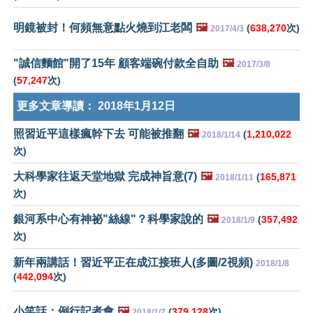
明鏡被封！何頻無意點火燒到江老闆
🖼️
(
638,270
次)
2017/4/3
"誠信麵館"開了15年 顧客端碗付款全自助
🖼️
2017/3/8
(
57,247
次)
更多文章導讀：
2018年1月12日
照習近平這樣瘋幹下去 可能被推翻
🖼️
(
1,210,022
2018/1/14
次)
大科學家往返天堂地獄 完成神旨意(7)
🖼️
(
165,871
2018/1/11
次)
銀河系中心有神祕"絲線"？科學家說的
🖼️
(
357,492
2018/1/9
次)
新年兩講話！習近平正在成江接班人(多圖/2視頻)
2018/1/8
(
442,094
次)
小笑話：例行記者會
🖼️
(
379,128
次)
2018/1/7