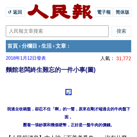
↺ 返回 
電子報
简体版
首頁
分欄目
生活
文章
›
›
›
：
2018年1月12日
發表
人氣：
31,772
麵館老闆終生難忘的一件小事(圖)
我過去收碗盤，卻忍不住「啊」的一聲，原來在剛才端過去的牛肉盤下
面，
