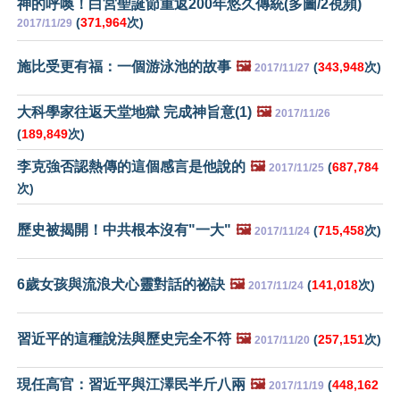
神的呼喚！白宮聖誕節重返200年悠久傳統(多圖/2視頻)
(
371,964
次)
2017/11/29
施比受更有福：一個游泳池的故事
🖼️
(
343,948
次)
2017/11/27
大科學家往返天堂地獄 完成神旨意(1)
🖼️
2017/11/26
(
189,849
次)
李克強否認熱傳的這個感言是他說的
🖼️
(
687,784
2017/11/25
次)
歷史被揭開！中共根本沒有"一大"
🖼️
(
715,458
次)
2017/11/24
6歲女孩與流浪犬心靈對話的祕訣
🖼️
(
141,018
次)
2017/11/24
習近平的這種說法與歷史完全不符
🖼️
(
257,151
次)
2017/11/20
現任高官：習近平與江澤民半斤八兩
🖼️
(
448,162
2017/11/19