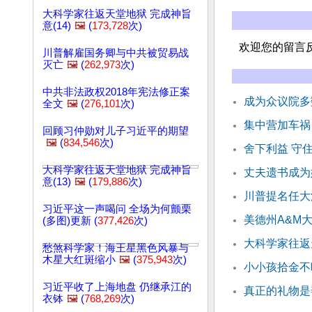
大科学家往返天堂地狱 完成神旨
意(14)
🖼️
(
173,728
次)
欢迎您的留言
川普解雇国务卿与中共被贸易战
灭亡
🖼️
(
262,973
次)
中共非法政权2018年宪法修正案
成为众议院多
全文
🖼️
(
276,101
次)
集中营加车祸
回顾习仲勋对儿子习近平的期望
🖼️
(
834,546
次)
舍下利益 守
大科学家往返天堂地狱 完成神旨
丈夫遗书成为
意(13)
🖼️
(
179,886
次)
川普提名任大
习近平这一声喝问 全场为何颤栗
美德州A&M
(多图)更新 (
377,426
次)
大科学家往返天
愁煞科学家！海王星黑色风暴与
木星大红斑缩小
🖼️
(
375,943
次)
小小孩拾金不
习近平收了上海地盘 仍继承江的
真正的礼物是
衣钵
🖼️
(
768,269
次)