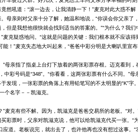
的开车驶过人群。好几次，麦克想上车同父亲分享幸福的时刻
亲竟然吼道：“滚一边去，让我清静一下！”麦克对此大惑不解
亲。母亲则对父亲十分了解，她温和地说，“你误会你父亲了
题，但是我想他很快就会找到适当的答案的。”“为什么？我们
”麦克疑惑地问。“这就是问题的关键：我们根本就不应该得
可能！”麦克失态地大叫起来，“爸爸中彩分明是大喇叭里宣布的
个。”母亲指了指桌上台灯下放着的两张彩票存根。迈克看到，
349”，中彩号码是“348”。“你看看，这两张彩票有什么不同。
于发现，一张彩票的角落上有用铅笔写的不太明显的“K”字
一个名字－－凯滋克。

？”麦克有些不解。因为，凯滋克是爸爸交易所的老板。“对。
初买彩票时，父亲对凯滋克说，他可以给凯滋克代买一张。“
口应道。老板说完，就出去了，也许他再也没有想过这事。“3