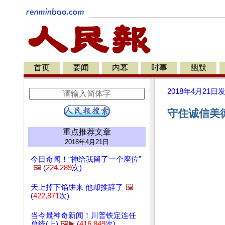
首页
要闻
内幕
时事
幽默
2018年4月21日
守住诚信美
重点推荐文章
2018年4月21日
今日奇闻！“神给我留了一个座位”
🖼️
(
224,289
次)
天上掉下馅饼来 他却推辞了
🖼️
(
422,871
次)
当今最神奇新闻！川普铁定连任
总统(上)
🖼️▶️
(
416,849
次)