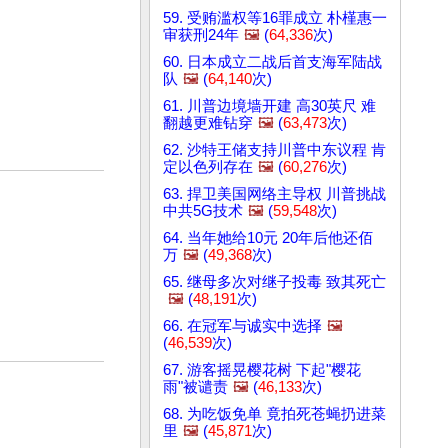
59. 受贿滥权等16罪成立 朴槿惠一
审获刑24年
🖼️
(
64,336
次)
60. 日本成立二战后首支海军陆战
队
🖼️
(
64,140
次)
61. 川普边境墙开建 高30英尺 难
翻越更难钻穿
🖼️
(
63,473
次)
62. 沙特王储支持川普中东议程 肯
定以色列存在
🖼️
(
60,276
次)
63. 捍卫美国网络主导权 川普挑战
中共5G技术
🖼️
(
59,548
次)
64. 当年她给10元 20年后他还佰
万
🖼️
(
49,368
次)
65. 继母多次对继子投毒 致其死亡
🖼️
(
48,191
次)
66. 在冠军与诚实中选择
🖼️
(
46,539
次)
67. 游客摇晃樱花树 下起"樱花
雨"被谴责
🖼️
(
46,133
次)
68. 为吃饭免单 竟拍死苍蝇扔进菜
里
🖼️
(
45,871
次)