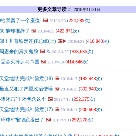
更多文章导读：
2018年4月21日
神给我留了一个座位”
🖼️
(
224,289
次)
2018/4/23
来 他却推辞了
🖼️
(
422,871
次)
2018/4/22
闻！川普铁定连任总统(上)
🖼️▶️
(
416,849
次)
2018/4/21
周恩来的真实鬼脸
🖼️
📝
(
938,635
次)
2018/4/20
次受命灭掉罗马帝国
🖼️
(
414,646
次)
2018/4/18
堂地狱 完成神旨意(18)
🖼️
(
192,943
次)
2018/4/17
最近又犯了严重政治错误
🖼️
(
302,940
次)
2018/4/16
必遭还击”里还包含这个
🖼️
(
292,375
次)
2018/4/15
堂地狱 完成神旨意(17)
🖼️
(
200,668
次)
2018/4/11
 环球时报彻底哑巴了
🖼️
(
292,278
次)
2018/4/10