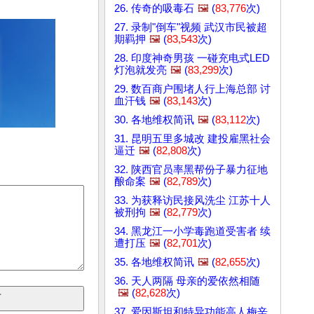
26. 传奇的吸毒石
🖼️
(
83,776
次)
27. 录制"倒车"视频 武汉市民被超
期羁押
🖼️
(
83,543
次)
28. 印度神奇男孩 一碰充电式LED
灯泡就发亮
🖼️
(
83,299
次)
29. 数百商户围堵人行上海总部 讨
血汗钱
🖼️
(
83,143
次)
30. 各地维权简讯
🖼️
(
83,112
次)
31. 昆明五里多城改 建投雇黑社会
逼迁
🖼️
(
82,808
次)
32. 陕西官员率黑帮份子暴力征地
酿命案
🖼️
(
82,789
次)
33. 为获释访民接风洗尘 江苏十人
被刑拘
🖼️
(
82,779
次)
34. 黑龙江一小学毒跑道受害者 续
遭打压
🖼️
(
82,701
次)
35. 各地维权简讯
🖼️
(
82,655
次)
36. 天人两隔 母亲的爱依然相随
🖼️
(
82,628
次)
37. 爱因斯坦和特异功能高人梅辛