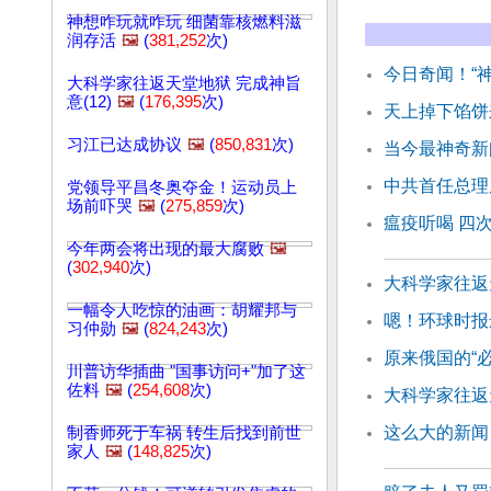
神想咋玩就咋玩 细菌靠核燃料滋
润存活
🖼️
(
381,252
次)
今日奇闻！“
大科学家往返天堂地狱 完成神旨
意(12)
🖼️
(
176,395
次)
天上掉下馅饼
习江已达成协议
🖼️
(
850,831
次)
当今最神奇新
中共首任总理
党领导平昌冬奥夺金！运动员上
场前吓哭
🖼️
(
275,859
次)
瘟疫听喝 四
今年两会将出现的最大腐败
🖼️
(
302,940
次)
大科学家往返天
一幅令人吃惊的油画：胡耀邦与
嗯！环球时报
习仲勋
🖼️
(
824,243
次)
原来俄国的“
川普访华插曲 "国事访问+"加了这
佐料
🖼️
(
254,608
次)
大科学家往返天
这么大的新闻
制香师死于车祸 转生后找到前世
家人
🖼️
(
148,825
次)