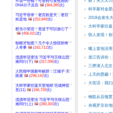
赔了夫人又罚
不花一分钱！可逆转引发焦虑的
DNA分子反应
🖼️
(
364,385
次)
科学家对金星
习近平语录：老百姓是天，老百
2018会发
姓是地
🖼️
(
252,849
次)
大科学家往返天
权当小笑话：党这下可以放心了
🖼️
(
456,021
次)
惊人发现！创
刨根才知底！几个令人惊叹的奇
人奇事
🖼️
(
162,712
次)
嘴上冒泡没用
老江告诉你：
戊戌年话变法 习近平与王歧山恐
难同行(下)
🖼️
(
317,096
次)
三胖潜入北京
人民报中国新年献辞：江城子·天
上天的恩赐！
路展
🖼️
(
296,142
次)
大笑话：我们
大科学家往返天堂地狱 完成神旨
意(11)
🖼️
(
166,739
次)
钢筋从后颈贯
戊戌年话变法 习近平与王歧山恐
难同行(上)
🖼️
(
280,303
次)
央视罗京在地