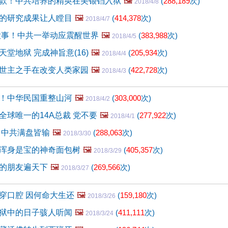
款！中共培养的精英在美锒铛入狱
🖼️
(
288,189
次)
2018/4/8
的研究成果让人瞠目
🖼️
(
414,378
次)
2018/4/7
生大事！中共一举动应震醒世界
🖼️
(
383,988
次)
2018/4/5
堂地狱 完成神旨意(16)
🖼️
(
205,934
次)
2018/4/4
世主之手在改变人类家园
🖼️
(
422,728
次)
2018/4/3
！中华民国重整山河
🖼️
(
303,000
次)
2018/4/2
全球唯一的14A总裁 党不要
🖼️
(
277,922
次)
2018/4/1
 中共满盘皆输
🖼️
(
288,063
次)
2018/3/30
浑身是宝的神奇面包树
🖼️
(
405,357
次)
2018/3/29
的朋友遍天下
🖼️
(
269,566
次)
2018/3/27
穿口腔 因何命大生还
🖼️
(
159,180
次)
2018/3/26
狱中的日子骇人听闻
🖼️
(
411,111
次)
2018/3/24