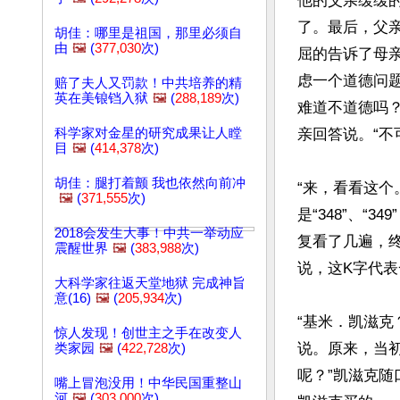
他的父亲缓缓
了。最后，父
胡佳：哪里是祖国，那里必须自
由
🖼️
(
377,030
次)
屈的告诉了母
虑一个道德问
赔了夫人又罚款！中共培养的精
英在美锒铛入狱
🖼️
(
288,189
次)
难道不道德吗？
科学家对金星的研究成果让人瞠
亲回答说。“不
目
🖼️
(
414,378
次)
胡佳：腿打着颤 我也依然向前冲
“来，看看这
🖼️
(
371,555
次)
是“348”、“
2018会发生大事！中共一举动应
复看了几遍，终
震醒世界
🖼️
(
383,988
次)
说，这K字代表
大科学家往返天堂地狱 完成神旨
意(16)
🖼️
(
205,934
次)
“基米．凯滋克
惊人发现！创世主之手在改变人
说。原来，当
类家园
🖼️
(
422,728
次)
呢？”凯滋克随
嘴上冒泡没用！中华民国重整山
河
🖼️
(
303,000
次)