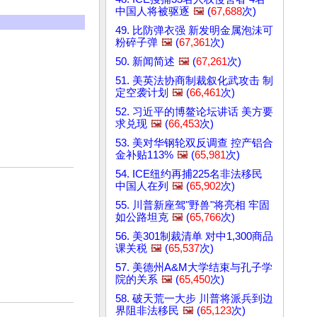
中国人将被驱逐
🖼️
(
67,688
次)
49. 比防弹衣强 新发明金属泡沬可
粉碎子弹
🖼️
(
67,361
次)
50. 新闻简述
🖼️
(
67,261
次)
51. 美英法协商制裁叙化武攻击 制
定空袭计划
🖼️
(
66,461
次)
52. 习近平的博鳌论坛讲话 美方要
求兑现
🖼️
(
66,453
次)
53. 美对华钢轮双反调查 控产铝合
金补贴113%
🖼️
(
65,981
次)
54. ICE纽约再捕225名非法移民
中国人在列
🖼️
(
65,902
次)
55. 川普新座驾"野兽"将亮相 牢固
如公路坦克
🖼️
(
65,766
次)
56. 美301制裁清单 对中1,300商品
课关税
🖼️
(
65,537
次)
57. 美德州A&M大学结束与孔子学
院的关系
🖼️
(
65,450
次)
58. 破天荒一大步 川普将派兵到边
界阻非法移民
🖼️
(
65,123
次)