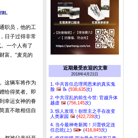
通职员，他的工
，日子过得非常
气。一个人有了
财富。”麦克的
近期最受欢迎的文章
2018年4月21日
。这辆车将作为
1. 中共首任总理周恩来的真实鬼
脸
🖼️
📝 (
938,635
次)
赠给得奖者。即
2. 中共淫乱的前生今世: 官越升体
到幸运女神的眷
越虚
🖼️
(
756,145
次)
简直不敢相信自
3. 惊人发现！创世主之手在改变
人类家园
🖼️
(
422,728
次)
4. 当今最神奇新闻！川普铁定连
任总统(上)
🖼️▶️
(
416,849
次)