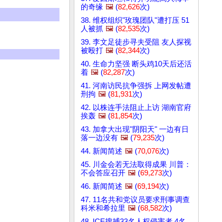
的奇缘
🖼️
(
82,626
次)
38. 维权组织"玫瑰团队"遭打压 51
人被抓
🖼️
(
82,535
次)
39. 李文足徒步寻夫受阻 友人探视
被殴打
🖼️
(
82,344
次)
40. 生命力坚强 断头鸡10天后还活
着
🖼️
(
82,287
次)
41. 河南访民抗争强拆 上网发帖遭
刑拘
🖼️
(
81,931
次)
42. 以株连手法阻止上访 湖南官府
挨轰
🖼️
(
81,854
次)
43. 加拿大出现"阴阳天" 一边有日
落一边没有
🖼️
(
79,235
次)
44. 新闻简述
🖼️
(
70,076
次)
45. 川金会若无法取得成果 川普：
不会答应召开
🖼️
(
69,273
次)
46. 新闻简述
🖼️
(
69,194
次)
47. 11名共和党议员要求刑事调查
科米和希拉里
🖼️
(
68,582
次)
48. ICE搜捕33名人权侵害者 4名