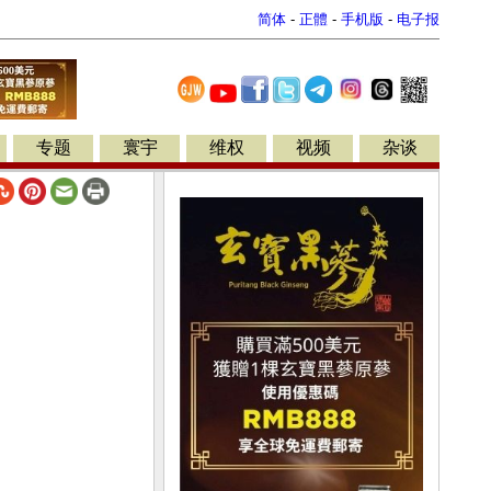
简体
-
正體
-
手机版
-
电子报
专题
寰宇
维权
视频
杂谈