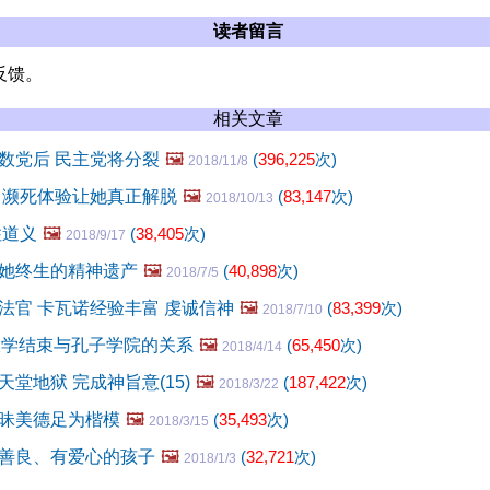
读者留言
反馈。
相关文章
数党后 民主党将分裂
🖼️
(
396,225
次)
2018/11/8
 濒死体验让她真正解脱
🖼️
(
83,147
次)
2018/10/13
住道义
🖼️
(
38,405
次)
2018/9/17
她终生的精神遗产
🖼️
(
40,898
次)
2018/7/5
法官 卡瓦诺经验丰富 虔诚信神
🖼️
(
83,399
次)
2018/7/10
大学结束与孔子学院的关系
🖼️
(
65,450
次)
2018/4/14
堂地狱 完成神旨意(15)
🖼️
(
187,422
次)
2018/3/22
昧美德足为楷模
🖼️
(
35,493
次)
2018/3/15
善良、有爱心的孩子
🖼️
(
32,721
次)
2018/1/3