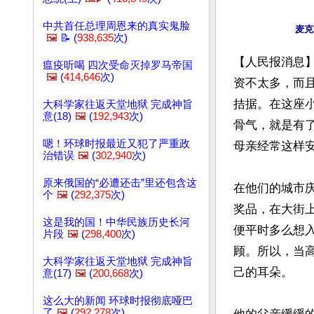
中共首任总理周恩来的真实鬼脸
🖼️
📝 (
938,635
次)
【人民报消息
瘟疫听喝 四次受命灭掉罗马帝国
🖼️
(
414,646
次)
资不太多，而
拮据。在这座
大科学家往返天堂地狱 完成神旨
意(18)
🖼️
(
192,943
次)
骨气，就是有
嗯！环球时报最近又犯了严重政
母亲经常这样安
治错误
🖼️
(
302,940
次)
原来俄国的“必遭还击”里还包含这
在他们的城市
个
🖼️
(
292,375
次)
奖品，在大街
这是我的国！中华民族历史长河
便平时多么想
片段
🖼️
(
298,400
次)
顾。所以，当
大科学家往返天堂地狱 完成神旨
己的耳朵。

意(17)
🖼️
(
200,668
次)
这么大的新闻 环球时报彻底哑巴
了
🖼️
(
292,278
次)