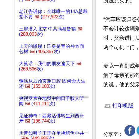
凯滋克买的。

老江告诉你：全球唯一的14A总裁
党不要
🖼️
(
277,922
次)
“汽车应该归爸
不会计较这辆别
三胖潜入北京 中共满盘皆输
🖼️
(
288,063
次)
时，父亲进门
上天的恩赐！浑身是宝的神奇面
两个司机上门，
包树
🖼️
(
405,357
次)
大笑话：我们的朋友遍天下
🖼️
麦克一直到成
(
269,566
次)
解了母亲的那
钢筋从后颈贯穿口腔 因何命大生
的说，他的父
还
🖼️
(
159,180
次)
文章网址: http://w
央视罗京在地狱中的日子骇人听
闻
🖼️
(
411,111
次)
打印机版
见证神奇！西藏活佛转生到西班
牙
🖼️
(
196,744
次)
川普如狮子王正在单挑鳄鱼中共
分享至：
🖼️▶️
(
449,686
次)