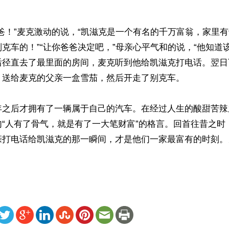
爸！”麦克激动的说，“凯滋克是一个有名的千万富翁，家里
克车的！”“让你爸爸决定吧，”母亲心平气和的说，“他知道
后径直去了最里面的房间，麦克听到他给凯滋克打电话。翌日
送给麦克的父亲一盒雪茄，然后开走了别克车。

年之后才拥有了一辆属于自己的汽车。在经过人生的酸甜苦辣
句“人有了骨气，就是有了一大笔财富”的格言。回首往昔之时
亲打电话给凯滋克的那一瞬间，才是他们一家最富有的时刻。
ww.renminbao.com/rmb/articles/2018/4/21/67224.html