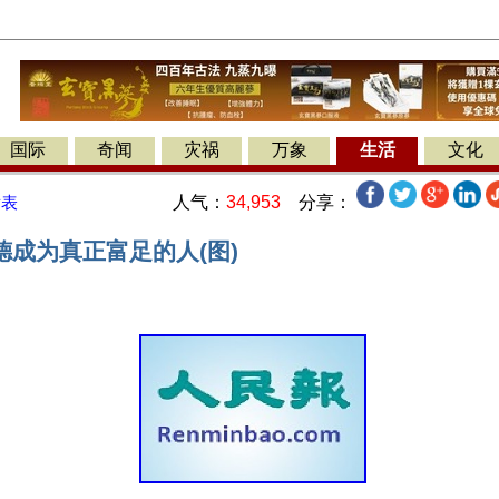
国际
奇闻
灾祸
万象
生活
文化
人气：
34,953
分享：
发表
德成为真正富足的人(图)