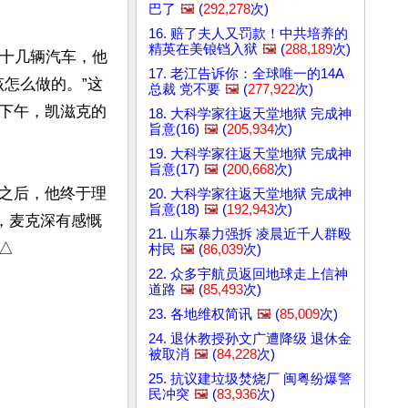
巴了
🖼️
(
292,278
次)
16. 赔了夫人又罚款！中共培养的
精英在美锒铛入狱
🖼️
(
288,189
次)
有十几辆汽车，他
17. 老江告诉你：全球唯一的14A
该怎么做的。”这
总裁 党不要
🖼️
(
277,922
次)
下午，凯滋克的
18. 大科学家往返天堂地狱 完成神
旨意(16)
🖼️
(
205,934
次)
19. 大科学家往返天堂地狱 完成神
旨意(17)
🖼️
(
200,668
次)
之后，他终于理
20. 大科学家往返天堂地狱 完成神
旨意(18)
🖼️
(
192,943
次)
，麦克深有感慨
21. 山东暴力强拆 凌晨近千人群殴
△
村民
🖼️
(
86,039
次)
22. 众多宇航员返回地球走上信神
道路
🖼️
(
85,493
次)
23. 各地维权简讯
🖼️
(
85,009
次)
24. 退休教授孙文广遭降级 退休金
被取消
🖼️
(
84,228
次)
25. 抗议建垃圾焚烧厂 闽粤纷爆警
民冲突
🖼️
(
83,936
次)