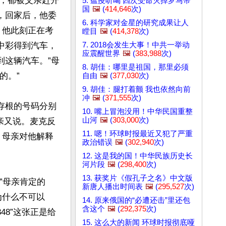
，都被父亲赶开
5. 瘟疫听喝 四次受命灭掉罗马帝
国
🖼️
(
414,646
次)
，回家后，他委
6. 科学家对金星的研究成果让人
，他此刻正在考
瞠目
🖼️
(
414,378
次)
7. 2018会发生大事！中共一举动
中彩得到汽车，
应震醒世界
🖼️
(
383,988
次)
到这辆汽车。”母
8. 胡佳：哪里是祖国，那里必须
。”

自由
🖼️
(
377,030
次)
9. 胡佳：腿打着颤 我也依然向前
冲
🖼️
(
371,555
次)
存根的号码分别
10. 嘴上冒泡没用！中华民国重整
山河
🖼️
(
303,000
次)
”母亲又说。麦克反
11. 嗯！环球时报最近又犯了严重
。母亲对他解释
政治错误
🖼️
(
302,940
次)
12. 这是我的国！中华民族历史长
河片段
🖼️
(
298,400
次)
13. 获奖片《假孔子之名》中文版
”母亲肯定的
新唐人播出时间表
🖼️
(
295,527
次)
为什么不可以
14. 原来俄国的“必遭还击”里还包
含这个
🖼️
(
292,375
次)
48”这张正是给
15. 这么大的新闻 环球时报彻底哑