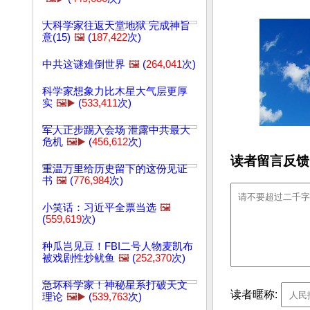
大科学家往返天堂地狱 完成神旨
意(15)
🖼️
(
187,422
次)
中共这谜难倒世界
🖼️
(
264,041
次)
科学家想象力比木星大气层更厚
实
🖼️▶️
(
533,411
次)
军人正步踢入会场 泄露中共最大
危机
🖼️▶️
(
456,612
次)
读者留言反馈
重温万里给历史留下的这份见证
书
🖼️
(
776,984
次)
小笑话：习近平全票当选
🖼️
(
559,619
次)
种瓜岂见豆！FBI二号人物麦凯布
被戏剧性炒鱿鱼
🖼️
(
252,370
次)
急坏科学家！神秘星系打破天文
读者暱称:
理论
🖼️▶️
(
539,763
次)