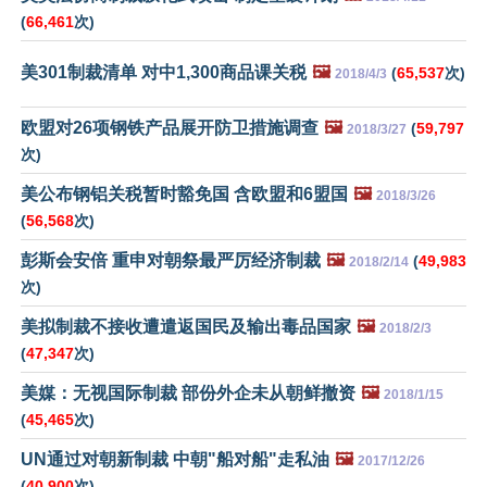
(
66,461
次)
美301制裁清单 对中1,300商品课关税
🖼️
(
65,537
次)
2018/4/3
欧盟对26项钢铁产品展开防卫措施调查
🖼️
(
59,797
2018/3/27
次)
美公布钢铝关税暂时豁免国 含欧盟和6盟国
🖼️
2018/3/26
(
56,568
次)
彭斯会安倍 重申对朝祭最严厉经济制裁
🖼️
(
49,983
2018/2/14
次)
美拟制裁不接收遭遣返国民及输出毒品国家
🖼️
2018/2/3
(
47,347
次)
美媒：无视国际制裁 部份外企未从朝鲜撤资
🖼️
2018/1/15
(
45,465
次)
UN通过对朝新制裁 中朝"船对船"走私油
🖼️
2017/12/26
(
40,900
次)