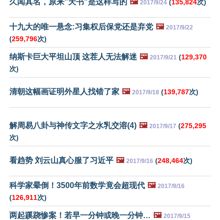
久闻其名，原来"天书"是这样写的
🖼️
(
135,824
次)
2017/9/24
十九大的唯一悬念:习集权后保党还是弃党
🖼️
2017/9/22
(
259,796
次)
纳斯卡巨大平坦山顶 这茬人无法解迷
🖼️
(
129,370
2017/9/21
次)
清朝这幅画证明外星人找错了家
🖼️
(
139,787
次)
2017/9/18
解周易八卦与神传文字之水乳交溶(4)
🖼️
(
275,295
2017/9/17
次)
看趋势 刘云山真心服了习近平
🖼️
(
248,464
次)
2017/9/16
科学家晕倒！3500年前数学竟会超现代
🖼️
2017/9/16
(
126,911
次)
两起蹊跷惨案！若早一分钟或晚一分钟…
🖼️
2017/9/15