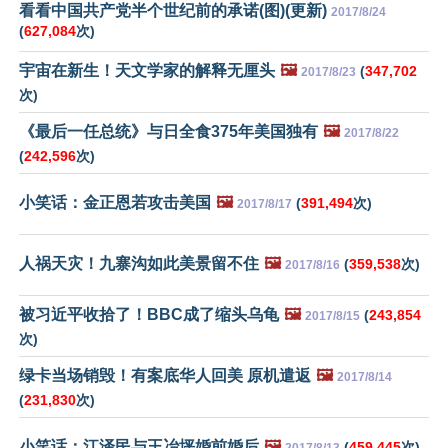
看看中国共产党半个世纪前的承诺(图)(更新)
2017/8/24
(
627,084
次)
宇宙在新生！天文学家的解释无厘头
🖼️
(
347,702
2017/8/23
次)
《最后一任总统》与日全食375年美国独有
🖼️
2017/8/22
(
242,596
次)
小笑话：金正恩若攻击美国
🖼️
(
391,494
次)
2017/8/17
人祸天灾！九寨沟如此美景留不住
🖼️
(
359,538
次)
2017/8/16
被习近平收拾了！BBC成了缩头乌龟
🖼️
(
243,854
2017/8/15
次)
绿卡当场销毁！有案底华人回美 原机遣返
🖼️
2017/8/14
(
231,830
次)
小笑话：江泽民与王冶坪婚前婚后
🖼️
(
459,445
次)
2017/8/13