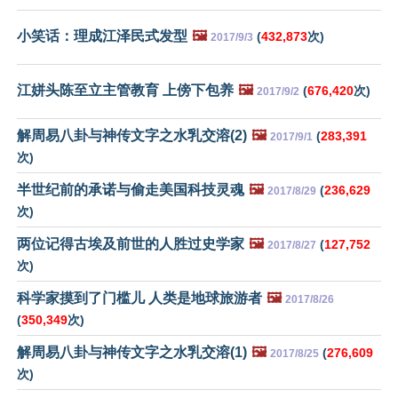
小笑话：理成江泽民式发型
🖼️
(
432,873
次)
2017/9/3
江姘头陈至立主管教育 上傍下包养
🖼️
(
676,420
次)
2017/9/2
解周易八卦与神传文字之水乳交溶(2)
🖼️
(
283,391
2017/9/1
次)
半世纪前的承诺与偷走美国科技灵魂
🖼️
(
236,629
2017/8/29
次)
两位记得古埃及前世的人胜过史学家
🖼️
(
127,752
2017/8/27
次)
科学家摸到了门槛儿 人类是地球旅游者
🖼️
2017/8/26
(
350,349
次)
解周易八卦与神传文字之水乳交溶(1)
🖼️
(
276,609
2017/8/25
次)