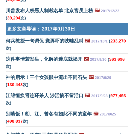
川普发布人权恶人制裁名单 北京官员上榜
🖼️
2017/12/22
(
39,294
次)
更多文章导读：
2017年9月30日
何兵教授一句调侃 党孬吓的吱哇乱叫
🖼️
(
233,270
2017/10/1
次)
这件事情若发生，化解的迷底就揭开
🖼️
(
363,696
2017/9/30
次)
神的启示！三个女孩眼中流出不同石头
🖼️
2017/9/29
(
130,443
次)
江绵恒换肾连环杀人 涉活摘不留活口
🖼️
(
977,493
2017/9/28
次)
别喷饭！胡、江、曾各有如此不同的童年
🖼️
2017/9/25
(
498,837
次)