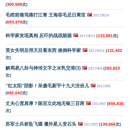
(
300,508
次)
毛棺前痛骂痛打江青 王海容毛忌日离世
🖼️
2017/9/14
(
693,379
次)
科学家发现真相 反吓的战战兢兢
🖼️
(
133,881
次)
2017/9/13
英女失明后用天目看东西 难倒科学家
🖼️
(
131,402
2017/9/12
次)
解周易八卦与神传文字之水乳交溶(3)
🖼️
(
265,823
2017/9/9
次)
“红太阳”阴影！呆傻毛新宇十九大没份儿
🖼️
2017/9/8
(
692,042
次)
丈夫心宽肩厚？陈至立此地无银三百两
🖼️
(
656,836
2017/9/7
次)
苏军士兵射坠飞碟 遭外星人变石头
🖼️
(
139,666
次)
2017/9/5