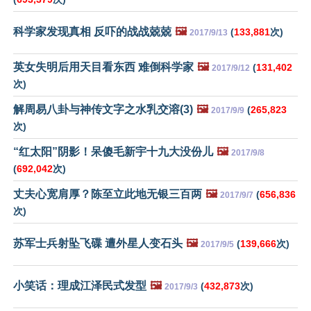
科学家发现真相 反吓的战战兢兢
🖼️
(
133,881
次)
2017/9/13
英女失明后用天目看东西 难倒科学家
🖼️
(
131,402
2017/9/12
次)
解周易八卦与神传文字之水乳交溶(3)
🖼️
(
265,823
2017/9/9
次)
“红太阳”阴影！呆傻毛新宇十九大没份儿
🖼️
2017/9/8
(
692,042
次)
丈夫心宽肩厚？陈至立此地无银三百两
🖼️
(
656,836
2017/9/7
次)
苏军士兵射坠飞碟 遭外星人变石头
🖼️
(
139,666
次)
2017/9/5
小笑话：理成江泽民式发型
🖼️
(
432,873
次)
2017/9/3