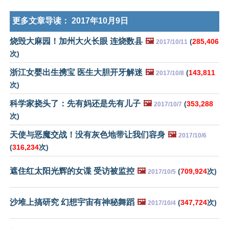
更多文章导读：
2017年10月9日
烧毁大麻园！加州大火长眼 连烧数县
🖼️
(
285,406
2017/10/11
次)
浙江女婴出生携宝 医生大胆开牙解迷
🖼️
(
143,811
2017/10/8
次)
科学家挠头了：先有妈还是先有儿子
🖼️
(
353,288
2017/10/7
次)
天使与恶魔交战！没有灰色地带让我们容身
🖼️
2017/10/6
(
316,234
次)
遮住红太阳光辉的女谍 受访被监控
🖼️
(
709,924
次)
2017/10/5
沙堆上搞研究 幻想宇宙有神秘舞蹈
🖼️
(
347,724
次)
2017/10/4