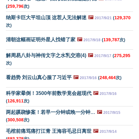
(
259,796
次)
纳斯卡巨大平坦山顶 这茬人无法解迷
🖼️
(
129,370
2017/9/21
次)
清朝这幅画证明外星人找错了家
🖼️
(
139,787
次)
2017/9/18
解周易八卦与神传文字之水乳交溶(4)
🖼️
(
275,295
2017/9/17
次)
看趋势 刘云山真心服了习近平
🖼️
(
248,464
次)
2017/9/16
科学家晕倒！3500年前数学竟会超现代
🖼️
2017/9/16
(
126,911
次)
两起蹊跷惨案！若早一分钟或晚一分钟…
🖼️
2017/9/15
(
300,508
次)
毛棺前痛骂痛打江青 王海容毛忌日离世
🖼️
2017/9/14
(
693,379
次)