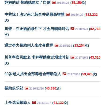
妈妈的话 帮助她建立了自信
🖼️
(
35,150
次)
2018/4/26
中共惊！决定南北韩合并是最高智慧
🖼️
(
832,232
2018/4/29
次)
川普：在正确的条件下 才会与朝鲜对话
🖼️
(
52,768
2018/2/28
次)
通过努力帮助别人来改变世界
🖼️
(
33,254
次)
2018/1/31
川普率官员默哀 求神帮助度过艰难时刻
🖼️
(
43,310
2017/10/2
次)
93岁老人捐出全部养老金帮助别人
🖼️
(
53,425
次)
2017/6/10
帮助俱乐部
🖼️
(
45,330
次)
2016/12/26
上帝选我帮助人
🖼️
(
41,132
次)
2016/12/14