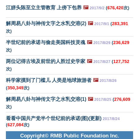
江姘头陈至立主管教育 上傍下包养
🖼️
(
676,420
次)
2017/9/2
解周易八卦与神传文字之水乳交溶(2)
🖼️
(
283,391
2017/9/1
次)
半世纪前的承诺与偷走美国科技灵魂
🖼️
(
236,629
2017/8/29
次)
两位记得古埃及前世的人胜过史学家
🖼️
(
127,752
2017/8/27
次)
科学家摸到了门槛儿 人类是地球旅游者
🖼️
2017/8/26
(
350,349
次)
解周易八卦与神传文字之水乳交溶(1)
🖼️
(
276,609
2017/8/25
次)
看看中国共产党半个世纪前的承诺(图)(更新)
2017/8/24
(
627,084
次)
Copyright© RMB Public Foundation Inc.