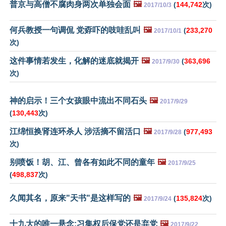
普京与高僧不腐肉身两次单独会面
🖼️
(
144,742
次)
2017/10/3
何兵教授一句调侃 党孬吓的吱哇乱叫
🖼️
(
233,270
2017/10/1
次)
这件事情若发生，化解的迷底就揭开
🖼️
(
363,696
2017/9/30
次)
神的启示！三个女孩眼中流出不同石头
🖼️
2017/9/29
(
130,443
次)
江绵恒换肾连环杀人 涉活摘不留活口
🖼️
(
977,493
2017/9/28
次)
别喷饭！胡、江、曾各有如此不同的童年
🖼️
2017/9/25
(
498,837
次)
久闻其名，原来"天书"是这样写的
🖼️
(
135,824
次)
2017/9/24
十九大的唯一悬念:习集权后保党还是弃党
🖼️
2017/9/22