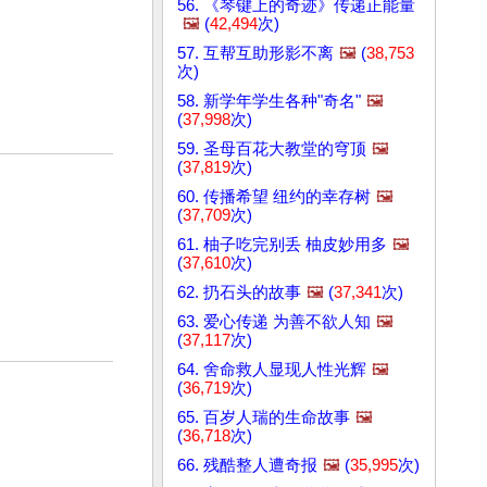
56. 《琴键上的奇迹》传递正能量
🖼️
(
42,494
次)
57. 互帮互助形影不离
🖼️
(
38,753
次)
58. 新学年学生各种"奇名"
🖼️
(
37,998
次)
59. 圣母百花大教堂的穹顶
🖼️
(
37,819
次)
60. 传播希望 纽约的幸存树
🖼️
(
37,709
次)
61. 柚子吃完别丢 柚皮妙用多
🖼️
(
37,610
次)
62. 扔石头的故事
🖼️
(
37,341
次)
63. 爱心传递 为善不欲人知
🖼️
(
37,117
次)
64. 舍命救人显现人性光辉
🖼️
(
36,719
次)
65. 百岁人瑞的生命故事
🖼️
(
36,718
次)
66. 残酷整人遭奇报
🖼️
(
35,995
次)