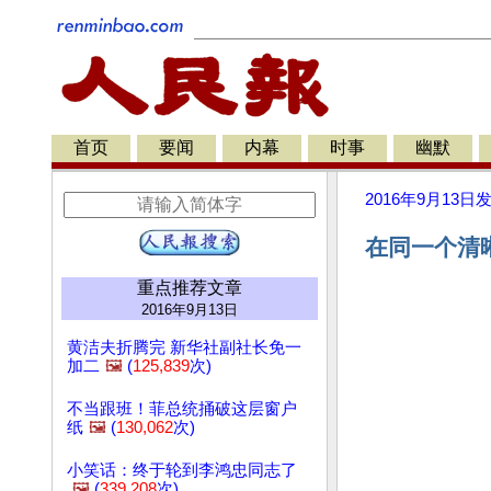
首页
要闻
内幕
时事
幽默
2016年9月13日
在同一个清晰
重点推荐文章
2016年9月13日
黄洁夫折腾完 新华社副社长免一
加二
🖼️
(
125,839
次)
不当跟班！菲总统捅破这层窗户
纸
🖼️
(
130,062
次)
小笑话：终于轮到李鸿忠同志了
🖼️
(
339,208
次)