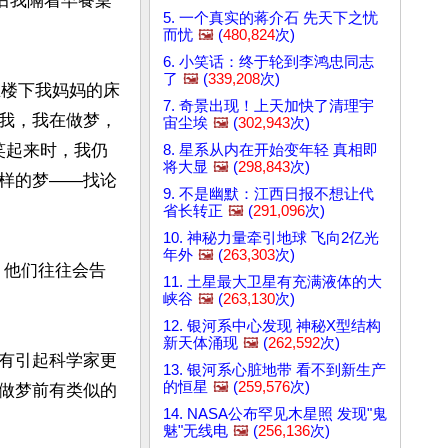
后我隔着早餐桌
5. 一个真实的蒋介石 先天下之忧
而忧
🖼️
(
480,824
次)
6. 小笑话：终于轮到李鸿忠同志
了
🖼️
(
339,208
次)
在楼下我妈妈的床
7. 奇景出现！上天加快了清理宇
我，我在做梦，
宙尘埃
🖼️
(
302,943
次)
笑起来时，我仍
8. 星系从内在开始变年轻 真相即
将大显
🖼️
(
298,843
次)
样的梦——找论
9. 不是幽默：江西日报不想让代
省长转正
🖼️
(
291,096
次)
10. 神秘力量牵引地球 飞向2亿光
年外
🖼️
(
263,303
次)
，他们往往会告
11. 土星最大卫星有充满液体的大
峡谷
🖼️
(
263,130
次)
12. 银河系中心发现 神秘X型结构
新天体涌现
🖼️
(
262,592
次)
有引起科学家更
13. 银河系心脏地带 看不到新生产
的恒星
🖼️
(
259,576
次)
做梦前有类似的
14. NASA公布罕见木星照 发现"鬼
魅"无线电
🖼️
(
256,136
次)