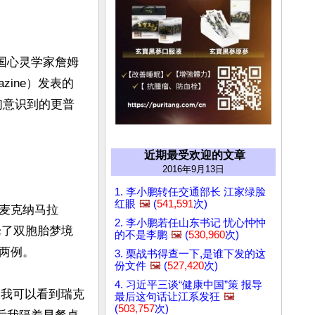
国心灵学家詹姆
azine）发表的
们意识到的更普
近期最受欢迎的文章
2016年9月13日
1. 李小鹏转任交通部长 江家绿脸
红眼
🖼️
(
541,591
次)
．麦克纳马拉
2. 李小鹏若任山东书记 忧心忡忡
评论了双胞胎梦境
的不是李鹏
🖼️
(
530,960
次)
两例。

3. 栗战书得查一下,是谁下发的这
份文件
🖼️
(
527,420
次)
4. 习近平三谈“健康中国”策 报导
。我可以看到瑞克
最后这句话让江系发狂
🖼️
(
503,757
次)