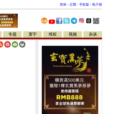
简体
-
正體
-
手机版
-
电子报
专题
寰宇
维权
视频
杂谈