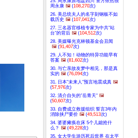
25. 周永康原地盘四川 警方依然很
周永康
🖼️
(
108,270
次)
26. 美总统夫人的名字刻钢板不如
载历史
🖼️
(
107,041
次)
27. 三名器官移植专家为中共"站
台"的背后
🖼️
(
104,512
次)
28. 美媒曝光克林顿基金会丑闻
🖼️
(
91,407
次)
29. 人不知！动物的特异功能早有
答案
🖼️
(
81,602
次)
30. 与亡亲故友梦中相见，那是真
实的
🖼️
(
76,094
次)
31. 日本"未来人"预言地震成真
🖼️
(
57,976
次)
32. 清介自矢的"岳青天"
🖼️
(
50,607
次)
33. 自费成立救援组织 誓言3年内
消除挟尸要价
🖼️
(
49,513
次)
34. 婆婆瘫痪在床 5个儿媳抢什
么？
🖼️
(
49,228
次)
35. 女大学生游历死后世界 在太平