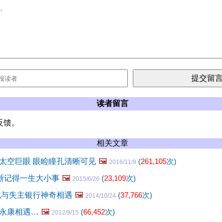
读者留言
反馈。
相关文章
太空巨眼 眼睑瞳孔清晰可见
🖼️
(
261,105
次)
2016/11/9
清晰记得一生大小事
🖼️
(
23,109
次)
2015/6/26
贼与失主银行神奇相遇
🖼️
(
37,766
次)
2014/10/24
永康相遇…
🖼️
(
66,452
次)
2012/9/15