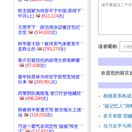
民主国家为何容不下中国,容得下
中共(上)
🖼️
(
511,114
次)
几管齐下 政治局决议搬迁毛纪
念堂
🖼️
(
534,832
次)
科学家大惊！银河系气体晕竟不
读者暱称:
是静止的
🖼️
(
293,274
次)
蒋介石最信任的命理大师袁树珊
🖼️
(
97,038
次)
欢迎您的留言
最年轻星体为何在宇宙荒芜地冒
出来
🖼️
(
289,901
次)
武警部队频闹鬼 老江忙抄地藏经
相撞星系构成
🖼️
(
496,284
次)
“超记忆人”
韩春雨半夜遭咒骂 新京报火上浇
油
🖼️
(
116,033
次)
老天有眼 窃
当习近平与周
习这一霸气名词定性 猛搧"伟光
正"
🖼️
(
127,822
次)