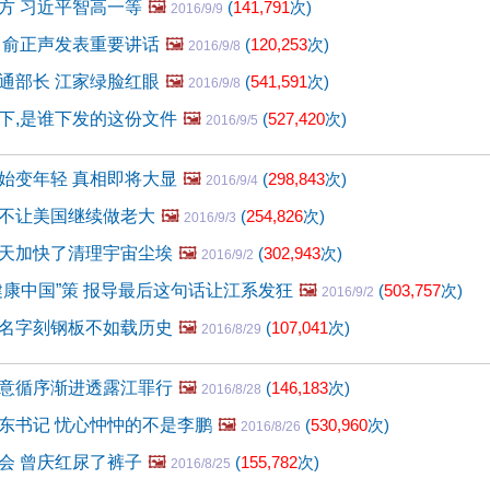
方 习近平智高一等
🖼️
(
141,791
次)
2016/9/9
 俞正声发表重要讲话
🖼️
(
120,253
次)
2016/9/8
通部长 江家绿脸红眼
🖼️
(
541,591
次)
2016/9/8
下,是谁下发的这份文件
🖼️
(
527,420
次)
2016/9/5
始变年轻 真相即将大显
🖼️
(
298,843
次)
2016/9/4
不让美国继续做老大
🖼️
(
254,826
次)
2016/9/3
天加快了清理宇宙尘埃
🖼️
(
302,943
次)
2016/9/2
健康中国”策 报导最后这句话让江系发狂
🖼️
(
503,757
次)
2016/9/2
名字刻钢板不如载历史
🖼️
(
107,041
次)
2016/8/29
意循序渐进透露江罪行
🖼️
(
146,183
次)
2016/8/28
东书记 忧心忡忡的不是李鹏
🖼️
(
530,960
次)
2016/8/26
会 曾庆红尿了裤子
🖼️
(
155,782
次)
2016/8/25