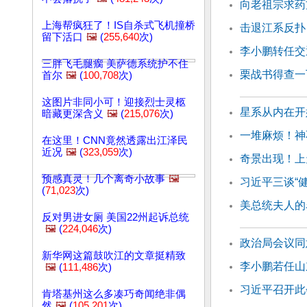
向老祖宗求药
上海帮疯狂了！IS自杀式飞机撞桥
击退江系反扑
留下活口
🖼️
(
255,640
次)
李小鹏转任交
三胖飞毛腿瘸 美萨德系统护不住
栗战书得查一
首尔
🖼️
(
100,708
次)
这图片非同小可！迎接烈士灵柩
星系从内在开
暗藏更深含义
🖼️
(
215,076
次)
一堆麻烦！神
在这里！CNN竟然透露出江泽民
近况
🖼️
(
323,059
次)
奇景出现！上
预感真灵！几个离奇小故事
🖼️
习近平三谈“
(
71,023
次)
美总统夫人的
反对男进女厕 美国22州起诉总统
🖼️
(
224,046
次)
政治局会议同
新华网这篇鼓吹江的文章挺精致
李小鹏若任山
🖼️
(
111,486
次)
习近平召开此
肯塔基州这么多凑巧奇闻绝非偶
然
🖼️
(
105,201
次)