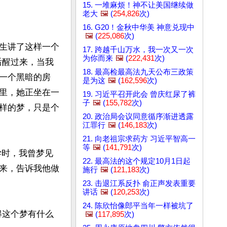
15. 一堆麻烦！神不让美国继续做
老大
🖼️
(
254,826
次)
16. G20！金秋中华美 神意兑现中
🖼️
(
225,086
次)
生讲了这样一个
17. 跨越千山万水，我一次又一次
为你而来
🖼️
(
222,431
次)
后醒过来，当我
18. 最高检最高法九天公布三政策
一个黑暗的房
是为这
🖼️
(
162,596
次)
里，她正坐在一
19. 习近平召开此会 曾庆红尿了裤
子
🖼️
(
155,782
次)
样的梦，只是个
20. 政治局会议同意循序渐进透露
江罪行
🖼️
(
146,183
次)
21. 向老祖宗求药方 习近平智高一
等
🖼️
(
141,791
次)
大学时，我曾梦见
22. 最高法的这个规定10月1日起
来，告诉我他做
施行
🖼️
(
121,183
次)
23. 击退江系反扑 俞正声发表重要
讲话
🖼️
(
120,253
次)
24. 陈欣怡像郎平当年一样被坑了
得这个梦有什么
🖼️
(
117,895
次)