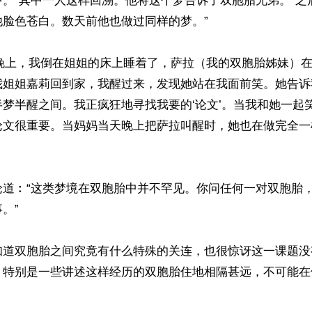
中。”其中一人这样回溯。他将这个梦告诉了双胞胎兄弟。“之
脸色苍白。数天前他也做过同样的梦。”

的晚上，我倒在姐姐的床上睡着了，萨拉（我的双胞胎姊妹）
我姐姐嘉莉回到家，我醒过来，发现她站在我面前笑。她告诉
梦半醒之间。我正疯狂地寻找我要的‘论文’。当我和她一起
论文很重要。当妈妈当天晚上把萨拉叫醒时，她也在做完全一
论道︰“这类梦境在双胞胎中并不罕见。你问任何一对双胞胎
”

知道双胞胎之间究竟有什么特殊的关连，也很惊讶这一课题没
，特别是一些讲述这样经历的双胞胎住地相隔甚远，不可能在