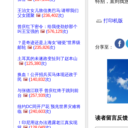
特别，直到我
王治文女儿致信奥巴马:请帮我们
文章网址: http://w
父女团聚
🖼️
(
236,402
次)
打印机版
曾庆红下密令：给我使劲炒那个
叫王宝强的
🖼️
(
576,129
次)
？是奇迹还是上海女"碰瓷"世界级
分享至：
邮轮
🖼️
(
235,826
次)
土耳其的未遂政变扯到了赵本山
🖼️
(
125,380
次)
换血！公开招兵买马体现还政于
民
🖼️
(
140,832
次)
与张德江联手 曾庆红终于跳到前
台
🖼️
(
257,939
次)
纽约DC同开尸花 预兆世界灾难将
临
🖼️
(
240,603
次)
读者留言反馈
！印尼用这办法透露老江真实现
状
🖼️
(
128,049
次)