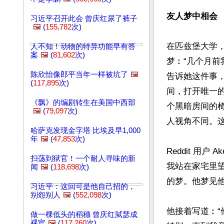
友人梦中相会
习近平召开此会 曾庆红尿了裤子
🖼️
(
155,782
次)
在匹兹堡大学
人不知！动物的特异功能早有答
案
🖼️
(
81,602
次)
梦︰“几个月
陈欣怡像郎平当年一样被坑了
🖼️
告诉她这件事
(
117,895
次)
间，打开唯一
《飘》的编剧转生在美国中西部
个黑暗房间的
🖼️
(
79,097
次)
人视角不同。这
哈萨克发现金字塔 比埃及早1,000
年
🖼️
(
47,853
次)
Reddit 用
扫荡到狱官！一个耐人寻味的新
我站在家宅里
闻
🖼️
(
118,698
次)
的梦。他梦见他
习近平：这回可是他自己招的，
别怨别人
🖼️
(
552,098
次)
他接着写道︰
做一棵低头的稻穗 曾庆红脦瑟成
裸官
🖼️
(
117,260
次)