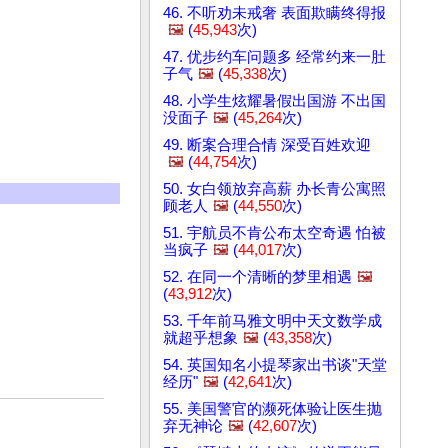
46. 不听劝未戒奢 表面欺瞒终得报
🖼️
(
45,943
次)
47. 优步约车问题多 经常约来一肚
子气
🖼️
(
45,338
次)
48. 小学生炫耀暑假出国游 不出国
没面子
🖼️
(
45,264
次)
49. 断案合理合情 深受百姓欢迎
🖼️
(
44,754
次)
50. 女白领放弃高薪 办长青公寓照
顾老人
🖼️
(
44,550
次)
51. 宇航员不肯公布太空奇遇 怕被
当疯子
🖼️
(
44,017
次)
52. 在同一个清晰的梦里相遇
🖼️
(
43,912
次)
53. 千年前马雅文明中天文数学成
就超乎想象
🖼️
(
43,358
次)
54. 英国知名小提琴家出书谈"天堂
经历"
🖼️
(
42,641
次)
55. 美国警官的濒死体验让医生抛
弃无神论
🖼️
(
42,607
次)