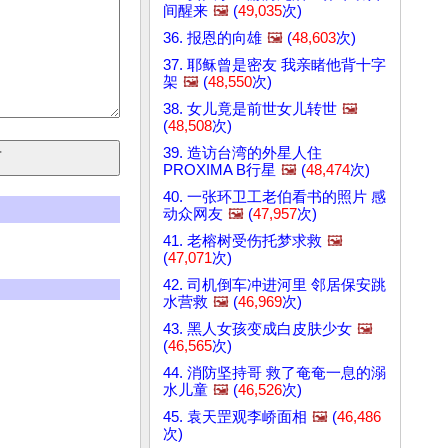
间醒来
🖼️
(
49,035
次)
36. 报恩的向雄
🖼️
(
48,603
次)
37. 耶稣曾是密友 我亲睹他背十字
架
🖼️
(
48,550
次)
38. 女儿竟是前世女儿转世
🖼️
(
48,508
次)
39. 造访台湾的外星人住
PROXIMA B行星
🖼️
(
48,474
次)
40. 一张环卫工老伯看书的照片 感
动众网友
🖼️
(
47,957
次)
41. 老榕树受伤托梦求救
🖼️
(
47,071
次)
42. 司机倒车冲进河里 邻居保安跳
水营救
🖼️
(
46,969
次)
43. 黑人女孩变成白皮肤少女
🖼️
(
46,565
次)
44. 消防坚持哥 救了奄奄一息的溺
水儿童
🖼️
(
46,526
次)
45. 袁天罡观李峤面相
🖼️
(
46,486
次)