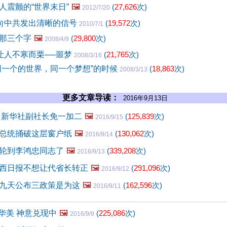
人震颤的“世界末日”
🖼️
(
27,626
次)
2012/7/20
”向中共发出清晰的信号
(
19,572
次)
2010/7/1
那三个字
🖼️
(
29,800
次)
2008/4/9
”让人不寒而栗──噩梦
(
21,765
次)
2008/3/16
同一个的世界，同一个梦想”的时候
(
18,863
次)
2008/3/13
更多文章导读：
2016年9月13日
 新华社副社长免一加二
🖼️
(
125,839
次)
2016/9/15
总统捅破这层窗户纸
🖼️
(
130,062
次)
2016/9/14
轮到李鸿忠同志了
🖼️
(
339,208
次)
2016/9/13
西日报不想让代省长转正
🖼️
(
291,096
次)
2016/9/12
九天公布三政策是为这
🖼️
(
162,596
次)
2016/9/11
华美 神意兑现中
🖼️
(
225,086
次)
2016/9/9