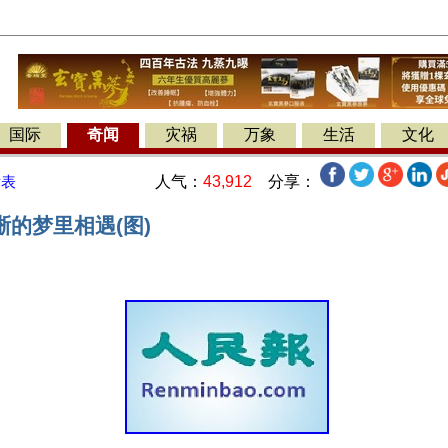
国际
奇闻
灾祸
万象
生活
文化
人气：
43,912
分享：
发表
的梦里相遇(图)