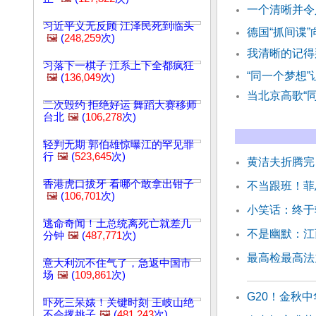
一个清晰并令
习近平义无反顾 江泽民死到临头
德国“抓间谍
🖼️
(
248,259
次)
我清晰的记得
习落下一棋子 江系上下全都疯狂
“同一个梦想
🖼️
(
136,049
次)
当北京高歌“
二次毁约 拒绝好运 舞蹈大赛移师
台北
🖼️
(
106,278
次)
轻判无期 郭伯雄惊曝江的罕见罪
行
🖼️
(
523,645
次)
黄洁夫折腾完
香港虎口拔牙 看哪个敢拿出钳子
不当跟班！菲
🖼️
(
106,701
次)
小笑话：终于
逃命奇闻！土总统离死亡就差几
不是幽默：江
分钟
🖼️
(
487,771
次)
最高检最高法
意大利沉不住气了，急返中国市
场
🖼️
(
109,861
次)
G20！金秋中
吓死三呆婊！关键时刻 王岐山绝
不会撂挑子
🖼️
(
481,243
次)