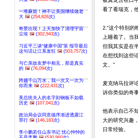
被翼龙含在口
看了看瑞克，他
一堆麻烦！神不让美国继续做老
大
🖼️
(
254,826
次)
2.“这个特别
奇景出现！上天加快了清理宇宙
尘埃
🖼️
(
302,943
次)
上睡着了。当
习近平三谈“健康中国”策 报导最后
但我其实是在半
这句话让江系发狂
🖼️
(
503,757
次)
在想找到这些
与亡亲故友梦中相见，那是真实
文。”

的
🖼️
(
76,094
次)
跨越千山万水，我一次又一次为
麦克纳马拉评
你而来
🖼️
(
222,431
次)
诉你类似的奇事。
美总统夫人的名字刻钢板不如载
历史
🖼️
(
107,041
次)
他表示自己不
政治局会议同意循序渐进透露江
大的研究兴趣
罪行
🖼️
(
146,183
次)
日常经验。

李小鹏若任山东书记 忧心忡忡的
不是李鹏
🖼️
(
530,960
次)