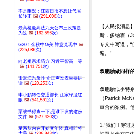
不是幽默：江西日报不想让代省
长转正
🖼️
(
291,096
次)
【人民报消息
最高检最高法九天公布三政策是
为这
🖼️
(
162,596
次)
斯．多纳霍（Jam
专文中写道，
G20！金秋中华美 神意兑现中
🖼️
(
225,086
次)
遍。”

向老祖宗求药方 习近平智高一等
🖼️
(
141,791
次)
双胞胎做同样
击退江系反扑 俞正声发表重要讲
话
🖼️
(
120,253
次)
双胞胎似乎特别
李小鹏转任交通部长 江家绿脸红
（Patrick
眼
🖼️
(
541,591
次)
重合的案例。他
栗战书得查一下,是谁下发的这份
文件
🖼️
(
527,420
次)
1.“我们正穿
星系从内在开始变年轻 真相即将
大显
🖼️
(
298,843
次)