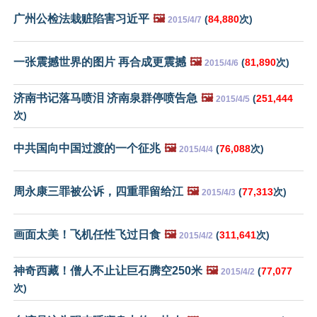
广州公检法栽赃陷害习近平
🖼️
(
84,880
次)
2015/4/7
一张震撼世界的图片 再合成更震撼
🖼️
(
81,890
次)
2015/4/6
济南书记落马喷泪 济南泉群停喷告急
🖼️
(
251,444
2015/4/5
次)
中共国向中国过渡的一个征兆
🖼️
(
76,088
次)
2015/4/4
周永康三罪被公诉，四重罪留给江
🖼️
(
77,313
次)
2015/4/3
画面太美！飞机任性飞过日食
🖼️
(
311,641
次)
2015/4/2
神奇西藏！僧人不止让巨石腾空250米
🖼️
(
77,077
2015/4/2
次)