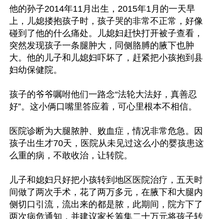
他的孙子2014年11月出生，2015年1月的一天早
上，儿媳搂抱孩子时，孩子哭的非常不正常，好像
碰到了他的什么痛处。儿媳妇赶快打开被子查看，
突然发现孩子一条腿肿大，同侧胳膊的腋下也肿
大。他的儿子和儿媳妇吓坏了，赶紧把小孩抱到县
妇幼保健院。

孩子的爷爷嘱咐他们一路念“法轮大法好，真善忍
好”。这小俩口嘴里答应着，可心里根本不相信。

医院诊断为大腿脓肿、败血症，情况非常危急。因
孩子出生才70天，医院从未见过这么小的婴孩患这
么重的病，不敢收治，让转院。

儿子和媳妇只好把小孩转到地区医院治疗，五天时
间做了两次手术，花了两万多元，在腋下和大腿内
侧切口引流，流出来的都是脓，此期间，院方下了
两次病危通知，并建议家长筹集二十万元将孩子转