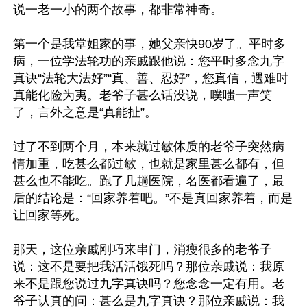
说一老一小的两个故事，都非常神奇。

第一个是我堂姐家的事，她父亲快90岁了。平时多
病，一位学法轮功的亲戚跟他说：您平时多念九字
真诀“法轮大法好”“真、善、忍好”，您真信，遇难时
真能化险为夷。老爷子甚么话没说，噗嗤一声笑
了，言外之意是“真能扯”。

过了不到两个月，本来就过敏体质的老爷子突然病
情加重，吃甚么都过敏，也就是家里甚么都有，但
甚么也不能吃。跑了几趟医院，名医都看遍了，最
后的结论是：“回家养着吧。”不是真回家养着，而是
让回家等死。

那天，这位亲戚刚巧来串门，消瘦很多的老爷子
说：这不是要把我活活饿死吗？那位亲戚说：我原
来不是跟您说过九字真诀吗？您念念一定有用。老
爷子认真的问：甚么是九字真诀？那位亲戚说：我