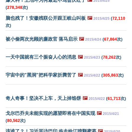
爆大料！王冶坪为何最近不骂曾庆红了
🖼️
2015/4/25
(
278,348
次)
脑也残了！安徽残联公开跟王岐山叫板
🖼️
(
72,110
2015/4/25
次)
被小偷两次光顾的廉政官 落马启示
🖼️
(
67,864
次)
2015/4/24
一天中国就有三个振奋人心的消息
🖼️
(
78,262
次)
2015/4/23
宇宙中的"黑洞"把科学家折腾苦了
🖼️
(
305,863
次)
2015/4/22
奇人奇事！坚决不上车，天上掉馅饼
🖼️
(
61,713
次)
2015/4/22
戈尔巴乔夫未能实现的愿望即将在中国实现
🖼️
2015/4/21
(
80,562
次)
该谁了？！习近平访巴印 临走给江噎颗蜜枣
🖼️
2015/4/20