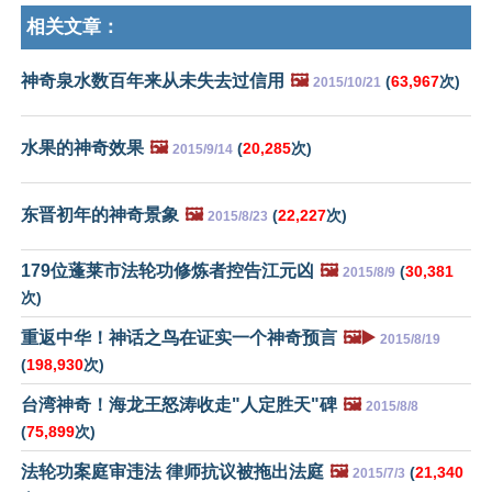
相关文章：
神奇泉水数百年来从未失去过信用
🖼️
(
63,967
次)
2015/10/21
水果的神奇效果
🖼️
(
20,285
次)
2015/9/14
东晋初年的神奇景象
🖼️
(
22,227
次)
2015/8/23
179位蓬莱市法轮功修炼者控告江元凶
🖼️
(
30,381
2015/8/9
次)
重返中华！神话之鸟在证实一个神奇预言
🖼️▶️
2015/8/19
(
198,930
次)
台湾神奇！海龙王怒涛收走"人定胜天"碑
🖼️
2015/8/8
(
75,899
次)
法轮功案庭审违法 律师抗议被拖出法庭
🖼️
(
21,340
2015/7/3