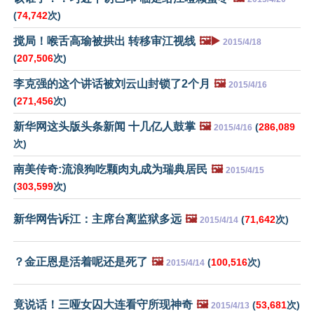
(
74,742
次)
搅局！喉舌高瑜被拱出 转移审江视线
🖼️▶️
2015/4/18
(
207,506
次)
李克强的这个讲话被刘云山封锁了2个月
🖼️
2015/4/16
(
271,456
次)
新华网这头版头条新闻 十几亿人鼓掌
🖼️
(
286,089
2015/4/16
次)
南美传奇:流浪狗吃颗肉丸成为瑞典居民
🖼️
2015/4/15
(
303,599
次)
新华网告诉江：主席台离监狱多远
🖼️
(
71,642
次)
2015/4/14
？金正恩是活着呢还是死了
🖼️
(
100,516
次)
2015/4/14
竟说话！三哑女囚大连看守所现神奇
🖼️
(
53,681
次)
2015/4/13