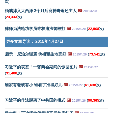
次)
婚戒掉入大西洋 3个月后竟神奇返还主人
🖼️
2015/6/28
(
24,443
次)
律师为法轮功学员维权遭法警殴打
🖼️
(
22,968
次)
2015/6/20
更多文章导读：
2015年4月27日
启示！尼泊尔强震 佛祖诞生地完好
🖼️
(
73,541
次)
2015/4/29
习近平的表态！一张两会期间的惊世图片
🖼️
2015/4/27
(
91,468
次)
谁家有老或有小 谁看了准得好儿
🖼️
(
61,638
次)
2015/4/27
习近平的作法脱离了中共国的模式
🖼️
(
90,365
次)
2015/4/26