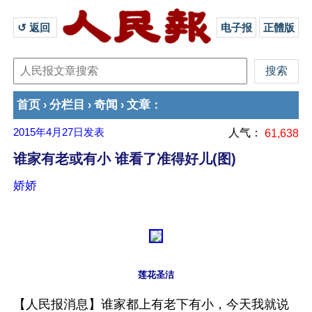
↺ 返回 
电子报
正體版
首页
分栏目
奇闻
文章
›
›
›
：
2015年4月27日
发表
人气：
61,638
谁家有老或有小 谁看了准得好儿(图)
娇娇
莲花圣洁
【人民报消息】谁家都上有老下有小，今天我就说