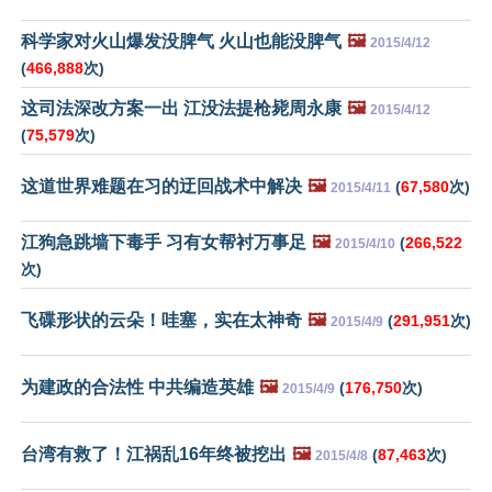
科学家对火山爆发没脾气 火山也能没脾气
🖼️
2015/4/12
(
466,888
次)
这司法深改方案一出 江没法提枪毙周永康
🖼️
2015/4/12
(
75,579
次)
这道世界难题在习的迂回战术中解决
🖼️
(
67,580
次)
2015/4/11
江狗急跳墙下毒手 习有女帮衬万事足
🖼️
(
266,522
2015/4/10
次)
飞碟形状的云朵！哇塞，实在太神奇
🖼️
(
291,951
次)
2015/4/9
为建政的合法性 中共编造英雄
🖼️
(
176,750
次)
2015/4/9
台湾有救了！江祸乱16年终被挖出
🖼️
(
87,463
次)
2015/4/8