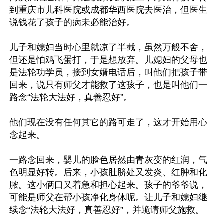
到重庆市儿科医院或成都华西医院去医治，但医生
说钱花了孩子的病未必能治好。

儿子和媳妇当时心里就凉了半截，虽然万般不舍，
但还是怕鸡飞蛋打，于是想放弃。儿媳妇的父母也
是法轮功学员，接到女婿电话后，叫他们把孩子带
回来，说只有师父才能救了这孩子，也是叫他们一
路念“法轮大法好，真善忍好”。

他们现在没有任何其它的路可走了，这才开始用心
念起来。

一路念回来，婴儿的脸色居然由青灰变的红润，气
色明显好转。后来，小孩肚脐处又发炎、红肿和化
脓。这小俩口又着急和担心起来。孩子的爷爷说，
可能是师父在帮小孩净化身体呢。让儿子和媳妇继
续念“法轮大法好，真善忍好”，并跪请师父施救。
