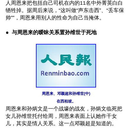
人周恩来把包括自己司机在内的11名中外菁英白白
牺牲掉。据周后来说，“这叫做“声东击西”、“丢车保
帅””，周恩来用别人的性命为自己当掩体。

●  
与周恩来的暧昧关系置孙维世于死地 
周恩来、邓颖超和孙维世(中)

在西柏坡。
周恩来和孙炳文是一个战壕的战友，孙炳文临死把
女儿孙维世托付给周，周恩来表面上认她作干女
儿，其实是情人关系。这一点邓颖超是知道的。
