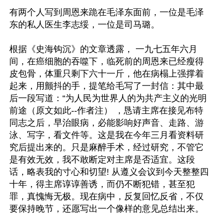
有两个人写到周恩来跪在毛泽东面前，一位是毛泽
东的私人医生李志绥，一位是司马璐。

根据《史海钩沉》的文章透露， 一九七五年六月
间，在癌细胞的吞噬下，临死前的周恩来已经瘦得
皮包骨，体重只剩下六十一斤，他在病榻上强撑着
起来，用颤抖的手，提笔给毛写了一封信：其中最
后一段写道：“为人民为世界人的为共产主义的光明
前途（原文如此--作者注） ，恳请主席在接见布特
同志之后，早治眼病，必能影响好声音、走路、游
泳、写字，看文件等。这是我在今年三月看资料研
究后提出来的。只是麻醉手术，经过研究，不管它
是有效无效，我不敢断定对主席是否适宜。这段
话，略表我的寸心和切望! 从遵义会议到今天整整四
十年，得主席谆谆善诱，而仍不断犯错，甚至犯
罪，真愧悔无极。现在病中，反复回忆反省，不仅
要保持晚节，还愿写出一个像样的意见总结出来。
