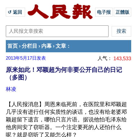
↺ 返回 
电子报
正體版
首页
分栏目
内幕
文章
›
›
›
：
2013年5月17日
发表
人气：
143,533
原来如此！邓颖超为何非要公开自己的日记
（多图）
林凌
【人民报消息】周恩来临死前，在医院里和邓颖超
几乎没有进行任何实质性的谈话，也没有给老婆邓
颖超留下遗言，哪怕只言片语。据说他怕毛泽东给
他房间安了窃听器。一个注定要死的人还怕什么
呢？就是窃听了又能怎么样？ 
