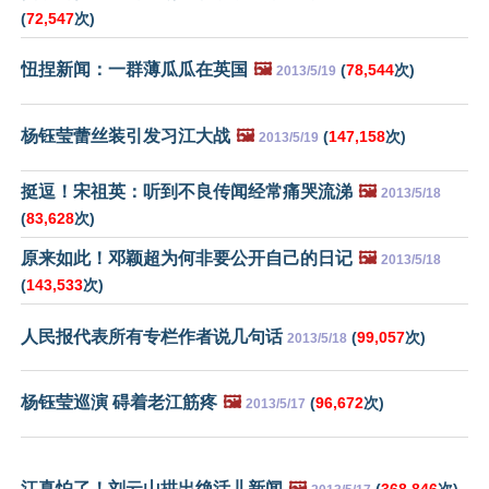
(
72,547
次)
忸捏新闻：一群薄瓜瓜在英国
🖼️
(
78,544
次)
2013/5/19
杨钰莹蕾丝装引发习江大战
🖼️
(
147,158
次)
2013/5/19
挺逗！宋祖英：听到不良传闻经常痛哭流涕
🖼️
2013/5/18
(
83,628
次)
原来如此！邓颖超为何非要公开自己的日记
🖼️
2013/5/18
(
143,533
次)
人民报代表所有专栏作者说几句话
(
99,057
次)
2013/5/18
杨钰莹巡演 碍着老江筋疼
🖼️
(
96,672
次)
2013/5/17
江真怕了！刘云山拱出绝活儿新闻
🖼️
(
368,846
次)