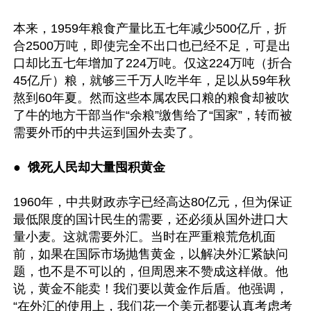
本来，1959年粮食产量比五七年减少500亿斤，折
合2500万吨，即使完全不出口也已经不足，可是出
口却比五七年增加了224万吨。仅这224万吨（折合
45亿斤）粮，就够三千万人吃半年，足以从59年秋
熬到60年夏。然而这些本属农民口粮的粮食却被吹
了牛的地方干部当作“余粮”缴售给了“国家”，转而被
需要外币的中共运到国外去卖了。

●  
饿死人民却大量囤积黄金 
1960年，中共财政赤字已经高达80亿元，但为保证
最低限度的国计民生的需要，还必须从国外进口大
量小麦。这就需要外汇。当时在严重粮荒危机面
前，如果在国际市场抛售黄金，以解决外汇紧缺问
题，也不是不可以的，但周恩来不赞成这样做。他
说，黄金不能卖！我们要以黄金作后盾。他强调，
“在外汇的使用上，我们花一个美元都要认真考虑考