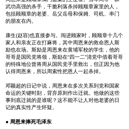
武功高强的杀手，干脆利落杀掉顾顺章家里的人，
包括顾顺章的老婆、岳父岳母和保姆、司机、串门
的朋友在内。

康生(赵容)也直接参与。闯进顾家时，顾顺章十几个
家人和亲友正在打麻将，其中周恩来的救命恩人斯
励也在场。斯励是周恩来在黄埔军校的学生，他的
哥哥是国民党将领，斯励在“四一二”清党中借着哥哥
的特殊地位曾将周从国民党手里救出，但正因为他
认得周恩来，所以周索性把恩人一起杀掉。

邓颖超的日记中说，周恩来在多次关系到党和国家
命运的关键时刻，背弃原则作出迁就。他做的这些
事到底迁就的是谁呢？这不能不让人对他老婆的日
记的真实性产生怀疑。

● 
周恩来捧死毛泽东 