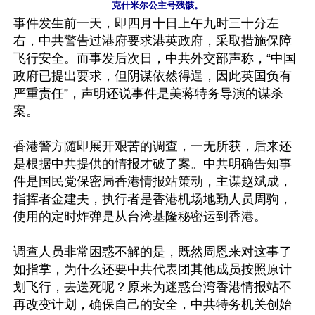
克什米尔公主号残骸。
事件发生前一天，即四月十日上午九时三十分左
右，中共警告过港府要求港英政府，采取措施保障
飞行安全。而事发后次日，中共外交部声称，“中国
政府已提出要求，但阴谋依然得逞，因此英国负有
严重责任”，声明还说事件是美蒋特务导演的谋杀
案。

香港警方随即展开艰苦的调查，一无所获，后来还
是根据中共提供的情报才破了案。中共明确告知事
件是国民党保密局香港情报站策动，主谋赵斌成，
指挥者金建夫，执行者是香港机场地勤人员周驹，
使用的定时炸弹是从台湾基隆秘密运到香港。

调查人员非常困惑不解的是，既然周恩来对这事了
如指掌，为什么还要中共代表团其他成员按照原计
划飞行，去送死呢？原来为迷惑台湾香港情报站不
再改变计划，确保自己的安全，中共特务机关创始