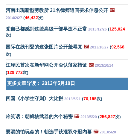
河南出现新型劳教所 31名律师追问要求信息公开
🖼️
(
46,422
次)
2014/2/27
党自己都感到这些高级干部早逝不正常
(
125,024
2013/12/26
次)
国际在线刊登的这张图片公开羞辱党
🖼️
(
92,568
2013/10/27
次)
江泽民首次在新华网公开否认薄家指证
🖼️
2013/10/14
(
129,772
次)
更多文章导读：
2013年5月18日
四国《小学生守则》大比拼
(
76,195
次)
2013/5/21
冷笑话：朝鲜核武器的六个秘密
🖼️
(
256,827
次)
2013/5/20
耍混的怕玩命的！朝选手获混双夺冠内幕
🖼️
2013/5/20