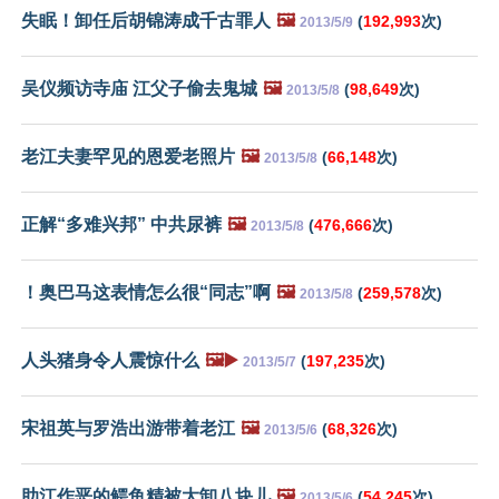
失眠！卸任后胡锦涛成千古罪人
🖼️
(
192,993
次)
2013/5/9
吴仪频访寺庙 江父子偷去鬼城
🖼️
(
98,649
次)
2013/5/8
老江夫妻罕见的恩爱老照片
🖼️
(
66,148
次)
2013/5/8
正解“多难兴邦” 中共尿裤
🖼️
(
476,666
次)
2013/5/8
！奥巴马这表情怎么很“同志”啊
🖼️
(
259,578
次)
2013/5/8
人头猪身令人震惊什么
🖼️▶️
(
197,235
次)
2013/5/7
宋祖英与罗浩出游带着老江
🖼️
(
68,326
次)
2013/5/6
助江作恶的鳄鱼精被大卸八块儿
🖼️
(
54,245
次)
2013/5/6