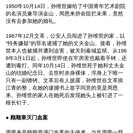
1950年10月14日，孙维世嫁给了中国青年艺术剧院
的名演员兼导演金山，周恩来拼命阻拦未果，竟然
没有去参加她的婚礼。

1967年12月文革，公安人员闯进了孙维世的家，以
“特务嫌疑”的罪名逮捕了她的丈夫金山。接着，孙维
世本人也被捕并遭到迫害，被关到秦城监狱。从196
8年3月1日起，孙维世即使在牢房里也戴着手铐，还
遭到毒打。同年10月14日，孙维世死于她和丈夫金
山的结婚纪念日。去世时赤身裸体，浑身上下唯一
只有一副镣铐。文革后有人披露，孙维世在文革挨
江青的整，在她的逮捕书上签字同意的竟是周恩
来。孙维世的家人在她死后发现她头上被钉进了一
根长钉子。 

● 
顾顺章灭门血案 
周恩来是顾顺章满门血案的主使者。当年周带一群