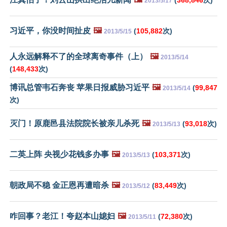
2013/5/17
习近平，你没时间扯皮
🖼️
(
105,882
次)
2013/5/15
人永远解释不了的全球离奇事件（上）
🖼️
2013/5/14
(
148,433
次)
博讯总管韦石奔丧 苹果日报威胁习近平
🖼️
(
99,847
2013/5/14
次)
灭门！原鹿邑县法院院长被亲儿杀死
🖼️
(
93,018
次)
2013/5/13
二英上阵 央视少花钱多办事
🖼️
(
103,371
次)
2013/5/13
朝政局不稳 金正恩再遭暗杀
🖼️
(
83,449
次)
2013/5/12
咋回事？老江！夸赵本山媳妇
🖼️
(
72,380
次)
2013/5/11