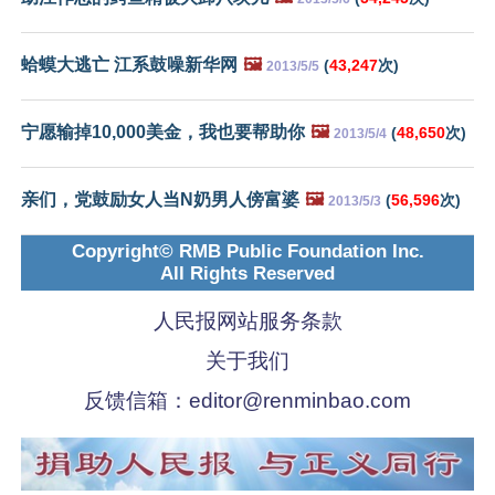
蛤蟆大逃亡 江系鼓噪新华网
🖼️
(
43,247
次)
2013/5/5
宁愿输掉10,000美金，我也要帮助你
🖼️
(
48,650
次)
2013/5/4
亲们，党鼓励女人当N奶男人傍富婆
🖼️
(
56,596
次)
2013/5/3
Copyright© RMB Public Foundation Inc.
All Rights Reserved
人民报网站服务条款
关于我们
反馈信箱：
editor@renminbao.com