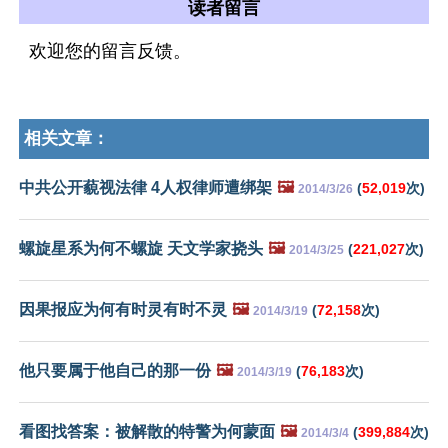
读者留言
欢迎您的留言反馈。
相关文章：
中共公开藐视法律 4人权律师遭绑架
🖼️
(
52,019
次)
2014/3/26
螺旋星系为何不螺旋 天文学家挠头
🖼️
(
221,027
次)
2014/3/25
因果报应为何有时灵有时不灵
🖼️
(
72,158
次)
2014/3/19
他只要属于他自己的那一份
🖼️
(
76,183
次)
2014/3/19
看图找答案：被解散的特警为何蒙面
🖼️
(
399,884
次)
2014/3/4