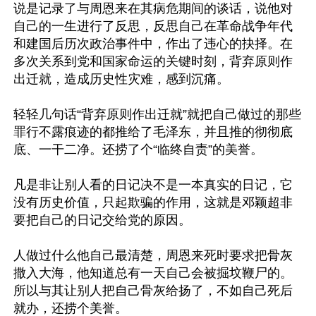
说是记录了与周恩来在其病危期间的谈话，说他对
自己的一生进行了反思，反思自己在革命战争年代
和建国后历次政治事件中，作出了违心的抉择。在
多次关系到党和国家命运的关键时刻，背弃原则作
出迁就，造成历史性灾难，感到沉痛。

轻轻几句话“背弃原则作出迁就”就把自己做过的那些
罪行不露痕迹的都推给了毛泽东，并且推的彻彻底
底、一干二净。还捞了个“临终自责”的美誉。

凡是非让别人看的日记决不是一本真实的日记，它
没有历史价值，只起欺骗的作用，这就是邓颖超非
要把自己的日记交给党的原因。

人做过什么他自己最清楚，周恩来死时要求把骨灰
撒入大海，他知道总有一天自己会被掘坟鞭尸的。
所以与其让别人把自己骨灰给扬了，不如自己死后
就办，还捞个美誉。
