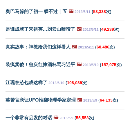
奥巴马躲的了初一 躲不过十五
🖼️
(
53,338
次)
2013/5/11
是谁成就了宋祖英…刘云山哽噎了
🖼️
(
49,239
次)
2013/5/11
真实故事：神教给我们这样看人
🖼️
(
60,486
次)
2013/5/11
装疯卖傻！曾庆红摔酒杯骂习近平
🖼️
(
157,075
次)
2013/5/10
江现在怂包成这样了
(
108,039
次)
2013/5/10
英警官亲证UFO推翻物理学家定理
🖼️
(
64,133
次)
2013/5/9
一个非常有启发的对话
🖼️
(
55,553
次)
2013/5/9