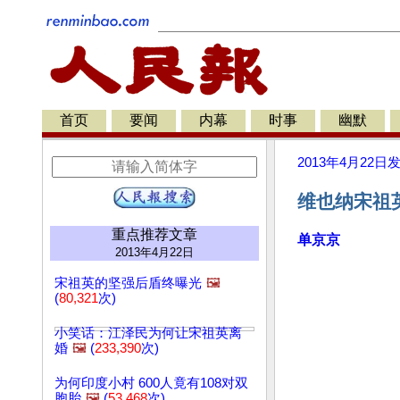
首页
要闻
内幕
时事
幽默
2013年4月22日
维也纳宋祖
重点推荐文章
单京京
2013年4月22日
宋祖英的坚强后盾终曝光
🖼️
(
80,321
次)
小笑话：江泽民为何让宋祖英离
婚
🖼️
(
233,390
次)
为何印度小村 600人竟有108对双
胞胎
🖼️
(
53,468
次)