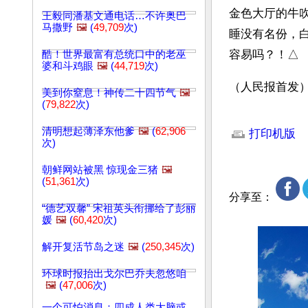
金色大厅的牛吹
王毅同潘基文通电话…不许奥巴
马撒野
🖼️
(
49,709
次)
睡没有名份，
容易吗？！△
酷！世界最富有总统口中的老巫
婆和斗鸡眼
🖼️
(
44,719
次)
（人民报首发
美到你窒息！神传二十四节气
🖼️
(
79,822
次)
文章网址: http://w
清明想起薄泽东他爹
🖼️
(
62,906
打印机版
次)
朝鲜网站被黑 惊现金三猪
🖼️
(
51,361
次)
分享至：
“德艺双馨” 宋祖英头衔挪给了彭丽
媛
🖼️
(
60,420
次)
解开复活节岛之迷
🖼️
(
250,345
次)
环球时报抬出戈尔巴乔夫忽悠咱
🖼️
(
47,006
次)
一个可怕消息：四成人类大脑或