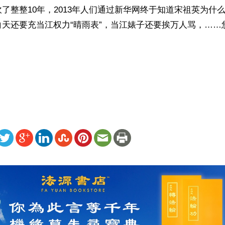
了整整10年，2013年人们通过新华网终于知道宋祖英为什
白天还要充当江权力“晴雨表”，当江婊子还要挨万人骂，……
）
ww.renminbao.com/rmb/articles/2013/4/22/58147.html