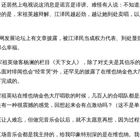
，还居然上电视说这消息是谣言是诽谤。难怪有人说：不知道
趣的是，宋祖英越辩解、江泽民越起劲，越让她到处卖唱，以
华网发展论坛上有文章披露，被江泽民当成权力代表、到处显
那么幸福。
月，宋祖英做客杨澜的栏目《天下女人》，除了对丈夫是其伯乐
己面对绯闻也会“经常哭”外，还罕见的披露了在维也纳金色大
下完成的。
宋祖英站在维也纳金色大厅唱歌的时候，几百人的合唱队都是
是有一种很震撼的感觉，回想起来会有点激动吗？（这不是单
挺让人难忘，但做完音乐会以后，就不太愿意再想，因为过程
三场音乐会都是我主持的，给我印象特别深的是在维也纳。我