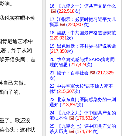
影响。
16. 【九评之一】评共产党是什么
🖼️
(
222,518
次)
我说实在唱不动
17. 江指示：必要时把习近平女儿
撕票
🖼️
(
220,907
次)
18. 幽默：中共国最严格道德规范
(
220,031
次)
美国肯尼迪艺术中
19. 黑色幽默：某县委书记说实话
执著，终于从湘
(
217,850
次)
躲开猫头鹰，走
20. 致命禽流感与类SARS病毒同
现的省思 (
217,424
次)
21. 段子：百毒社会
🖼️
(
217,329
次)
英自己去做。
22. 中共空军大校“语不惊人死不
休” (
215,307
次)
撑面子的。
23. 北京东直门医院感染办的一则
通知 (
213,897
次)
24. 【九评之九】评中国共产党的
流氓本性
🖼️
(
176,532
次)
重了。歌还没
25. 【九评之七】评中国共产党的
英心头：这种状
杀人历史
🖼️
(
174,744
次)