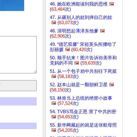
46. 她在欧洲能读到我的思维
🖼️
(
63,464
次)
47. 从碾别人的娃到摔自己的娃
🖼️
(
63,073
次)
48. 清明想起薄泽东他爹
🖼️
(
62,906
次)
49. “德艺双馨” 宋祖英头衔挪给了
彭丽媛
🖼️
(
60,420
次)
50. 顺手拈来！图片告诉你美帝和
党妈的不同
🖼️
(
59,639
次)
51. 从一个包子劝中共别往下死挺
🖼️
(
58,183
次)
52. 赵本山就是一颗朝鲜卫星
🖼️
(
58,150
次)
53. 林肯当上总统的绝密小故事
🖼️
(
57,524
次)
54. TVBS骂金正恩 泄了中共的密
🖼️
(
54,653
次)
55. 新华网藏起的就是这张航母照
🖼️
(
54,205
次)