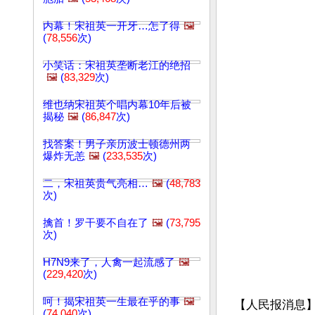
内幕！宋祖英一开牙…怎了得
🖼️
(
78,556
次)
小笑话：宋祖英垄断老江的绝招
🖼️
(
83,329
次)
维也纳宋祖英个唱内幕10年后被
揭秘
🖼️
(
86,847
次)
找答案！男子亲历波士顿德州两
爆炸无恙
🖼️
(
233,535
次)
二，宋祖英贵气亮相…
🖼️
(
48,783
次)
擒首！罗干要不自在了
🖼️
(
73,795
次)
H7N9来了，人禽一起流感了
🖼️
(
229,420
次)
呵！揭宋祖英一生最在乎的事
🖼️
【人民报消息
(
74,040
次)