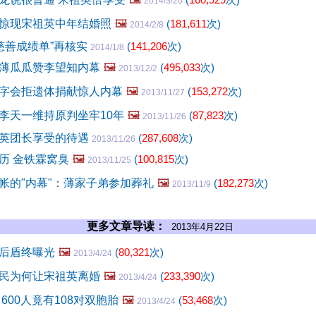
2014/3/20
惊现宋祖英中年结婚照
🖼️
(
181,611
次)
2014/2/8
0慈善成绩单”再核实
(
141,206
次)
2014/1/8
薄瓜瓜赞李望知内幕
🖼️
(
495,033
次)
2013/12/2
字会拒遗体捐献惊人内幕
🖼️
(
153,272
次)
2013/11/27
李天一维持原判坐牢10年
🖼️
(
87,823
次)
2013/11/26
英团长享受的待遇
(
287,608
次)
2013/11/26
历 金铁霖窝臭
🖼️
(
100,815
次)
2013/11/25
帐的"内幕"：薄家子弟参加葬礼
🖼️
(
182,273
次)
2013/11/9
更多文章导读：
2013年4月22日
后盾终曝光
🖼️
(
80,321
次)
2013/4/24
民为何让宋祖英离婚
🖼️
(
233,390
次)
2013/4/24
600人竟有108对双胞胎
🖼️
(
53,468
次)
2013/4/24