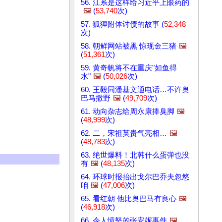
56. 江系是这样给习近平上眼药的
🖼️
(
53,740
次)
57. 狐狸附体讨债的故事 (
52,348
次)
58. 朝鲜网站被黑 惊现金三猪
🖼️
(
51,361
次)
59. 黄奇帆将不在重庆"如鱼得
水"
🖼️
(
50,026
次)
60. 王毅同潘基文通电话…不许奥
巴马撒野
🖼️
(
49,709
次)
61. 动向杂志给周永康捧臭脚
🖼️
(
48,999
次)
62. 二，宋祖英贵气亮相…
🖼️
(
48,783
次)
63. 绝世爆料！北韩什么蛋弹也没
有
🖼️
(
48,135
次)
64. 环球时报抬出戈尔巴乔夫忽悠
咱
🖼️
(
47,006
次)
65. 看红朝 他比奥巴马有良心
🖼️
(
46,918
次)
66. 令人愤怒的张安妮事件
🖼️