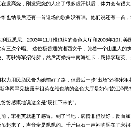
直在发高烧，刚发完烧的人出了很多虚汗以后，体力会有很大
在维也纳最后还有一首返场的歌曲没有唱。他们说还有一首，
澳大利亚悉尼、2003年11月维也纳的金色大厅和2006年10月
共有三次个唱。 这位极普通的湘西女子，凭着一个山里人的
晚、再驻海军招待所，然后离婚持中南海红卡，踢掉李瑞英、
用权力用民脂民膏为她铺好了路，但最后一步“出场”还得宋祖
18日新华网罕见披露宋祖英在维也纳的金色大厅是如何替江泽民
纷纷感慨地说这全是“硬扛下来的”。
之前，宋祖英就患了感冒。到了当地，病情非但没好，反而加
经吊起来了，声音全是飘飘的。千斤巨石一声闷响砸在了宋祖