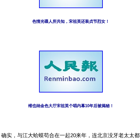
色情光碟人所共知，宋祖英还装贞节烈女！
维也纳金色大厅宋祖英个唱内幕10年后被揭秘！
】确实，与江大蛤蟆苟合在一起20来年，连北京没牙老太太