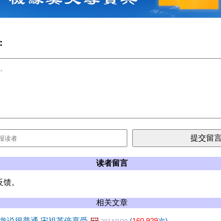
:
读者留言
反馈。
相关文章
龙说很普通 宋祖英倍享受
🖼️
(
160,929
次)