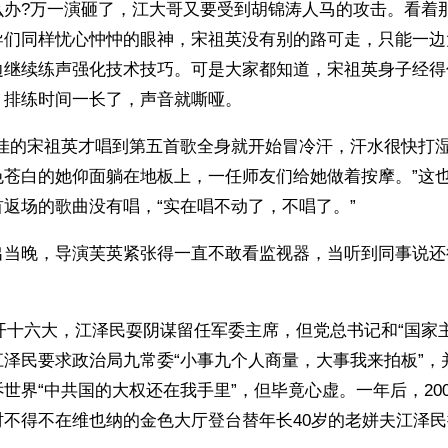
么办?万一演砸了，江大哥又要受到胡锦涛人马的攻击。看着
导们同样忧心忡忡的眼神，宋祖英没有别的路可走，只能一边
边继续练声强化技术技巧。可是大家都知道，宋祖英身子经得
，排练时间一长了，声音就嘶哑。
不佳的宋祖英才唱到第五首歌全身就开始冒冷汗，汗水很快打
色苍白的她仰面躺在地板上，一任师友们给她做着按摩。”这
返场的歌曲没有唱，“实在唱不动了，不唱了。”
出当晚，导演芙英紧张得一直不敢看监视器，当听到同事说还
月召开十六大，江泽民耍阴谋留任军委主席，但党总书记和“国家
江泽民要求政治局九常委“小事九个人商量，大事我来拍板”，
世界“中共国的大权还在我手里”，但毕竟心虚。一年后，200
时不得不在维也纳的金色大厅登台替年长40岁的老姘夫江泽