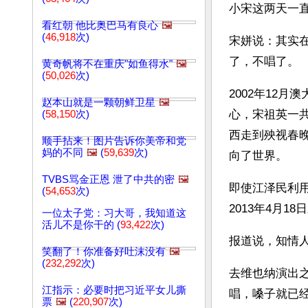
小宋这两天一
看红朝 他比奥巴马有良心
🖼️
(
46,918
次)
宋姘说：其实
了，不唱了。
黄奇帆将不在重庆"如鱼得水"
🖼️
(
50,026
次)
2002年12月
赵本山就是一颗朝鲜卫星
🖼️
心，宋祖英一
(
58,150
次)
西走到殃视春
顺手拈来！图片告诉你美帝和党
妈的不同
🖼️
(
59,639
次)
向了世界。
TVBS骂金正恩 泄了中共的密
🖼️
即使江泽民利
(
54,653
次)
2013年4月
一位太子党：习大哥，我知道这
活儿不是你干的 (
93,422
次)
报道说，知情人
笑翻了！你准备好吐沫没有
🖼️
(
232,292
次)
去维也纳演出
江指示：必要时把习近平女儿撕
唱，嗓子就已
票
🖼️
(
220,907
次)