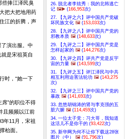
那些捧江泽民臭
26. 脱北者李炫秀：我的北韩逃亡
记
🖼️▶️
(
166,953
次)
大把大把地用药
27. 【九评之六】评中国共产党破
住江的折腾，声
坏民族文化
🖼️
(
153,033
次)
28. 【九评之八】评中国共产党的
邪教本质
🖼️
(
148,633
次)
29. 【九评之二】评中国共产党是
湿了演出服。中
怎样起家的
🖼️
(
144,276
次)
也就是宋祖英自
30. 【九评之四】评共产党是反宇
宙的力量
🖼️
(
143,599
次)
31. 【九评之五】评江泽民与中共
相互利用迫害法轮功
🖼️
(
143,275
行时，“她一下
次)
32. 【九评之三】评中国共产党的
暴政
🖼️
(
141,693
次)
主席”的职位不得
33. 忽悠胡锦涛的肾与李克强的五
脏六腑
🖼️
(
114,459
次)
并且频频以江前
34. 一位太子党：习大哥，我知道
3年11月，宋祖
这活儿不是你干的 (
93,422
次)
民撑枱面。
35. 新华网为何不让你下载这28张
图片（中）
🖼️
(
91,796
次)