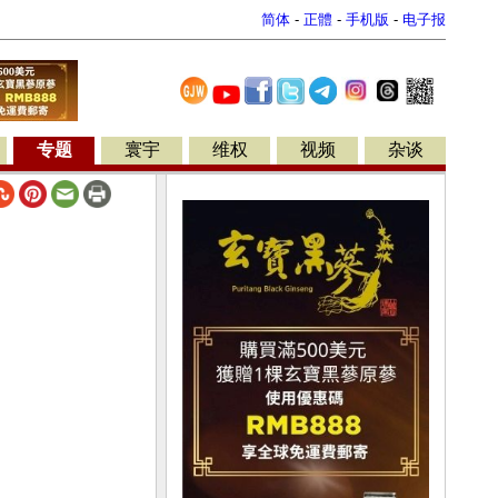
简体
-
正體
-
手机版
-
电子报
专题
寰宇
维权
视频
杂谈