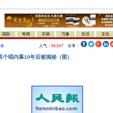
国际
奇闻
灾祸
万象
生活
文化
人气：
86,847
分享：
发表
英个唱内幕10年后被揭秘（图）