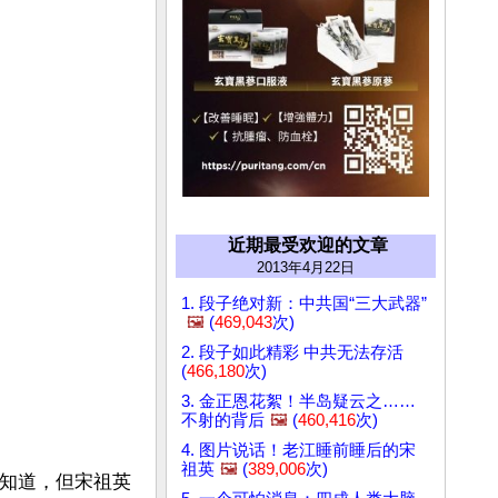
近期最受欢迎的文章
2013年4月22日
1. 段子绝对新：中共国“三大武器”
🖼️
(
469,043
次)
2. 段子如此精彩 中共无法存活
(
466,180
次)
3. 金正恩花絮！半岛疑云之……
不射的背后
🖼️
(
460,416
次)
4. 图片说话！老江睡前睡后的宋
祖英
🖼️
(
389,006
次)
都知道，但宋祖英