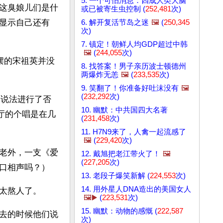
5. 一个可怕消息：四成人类大脑
这臭娘儿们是什
或已被寄生虫控制 (
252,481
次)
显示自己还有
6. 解开复活节岛之迷
🖼️
(
250,345
次)
7. 镇定！朝鲜人均GDP超过中韩
🖼️
(
244,055
次)
摆的宋祖英并没
8. 找答案！男子亲历波士顿德州
两爆炸无恙
🖼️
(
233,535
次)
9. 笑翻了！你准备好吐沫没有
🖼️
(
232,292
次)
的说法进行了否
10. 幽默：中共国四大名著
厅的个唱是在几
(
231,458
次)
11. H7N9来了，人禽一起流感了
🖼️
(
229,420
次)
老外，一支《爱
12. 戴旭把老江带火了！
🖼️
(
227,205
次)
口相声吗？）
13. 老段子爆笑新解 (
224,553
次)
14. 用外星人DNA造出的美国女人
太熬人了。
🖼️▶️
(
223,531
次)
15. 幽默：动物的感慨 (
222,587
去的时候他们说
次)