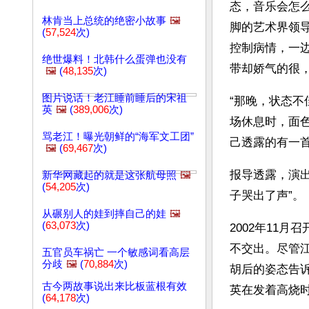
态，音乐会怎
林肯当上总统的绝密小故事
🖼️
脚的艺术界领
(
57,524
次)
控制病情，一
绝世爆料！北韩什么蛋弹也没有
带却娇气的很
🖼️
(
48,135
次)
图片说话！老江睡前睡后的宋祖
“那晚，状态
英
🖼️
(
389,006
次)
场休息时，面
骂老江！曝光朝鲜的“海军文工团”
己透露的有一首
🖼️
(
69,467
次)
报导透露，演
新华网藏起的就是这张航母照
🖼️
(
54,205
次)
子哭出了声”。 
从碾别人的娃到摔自己的娃
🖼️
(
63,073
次)
2002年11
不交出。尽管
五官员车祸亡 一个敏感词看高层
分歧
🖼️
(
70,884
次)
胡后的姿态告诉
古今两故事说出来比板蓝根有效
英在发着高烧
(
64,178
次)