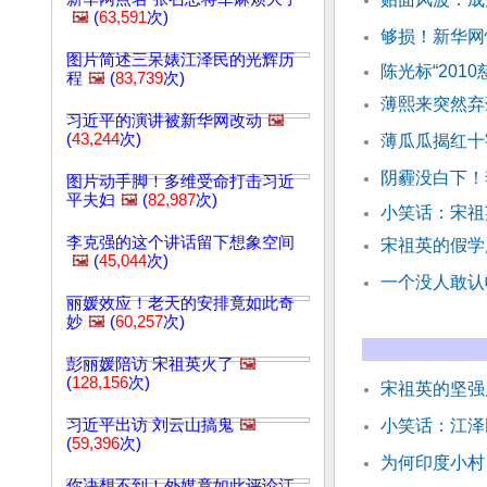
🖼️
(
63,591
次)
够损！新华网
图片简述三呆婊江泽民的光辉历
陈光标“201
程
🖼️
(
83,739
次)
薄熙来突然弃
习近平的演讲被新华网改动
🖼️
(
43,244
次)
薄瓜瓜揭红十
阴霾没白下！
图片动手脚！多维受命打击习近
平夫妇
🖼️
(
82,987
次)
小笑话：宋祖
李克强的这个讲话留下想象空间
宋祖英的假学
🖼️
(
45,044
次)
一个没人敢认
丽媛效应！老天的安排竟如此奇
妙
🖼️
(
60,257
次)
彭丽媛陪访 宋祖英火了
🖼️
(
128,156
次)
宋祖英的坚强
习近平出访 刘云山搞鬼
🖼️
小笑话：江泽
(
59,396
次)
为何印度小村 
你决想不到！外媒竟如此评论江