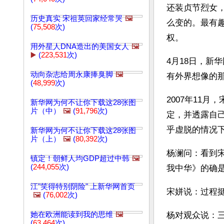
还装贞节烈女
历史真实 宋祖英回家经常哭
🖼️
么变的。最有
(
75,508
次)
权。
用外星人DNA造出的美国女人
🖼️
▶️
(
223,531
次)
4月18日，新
动向杂志给周永康捧臭脚
🖼️
有外界想像的
(
48,999
次)
2007年11
新华网为何不让你下载这28张图
片（中）
🖼️
(
91,796
次)
定，并透露自
乎虚脱的情况
新华网为何不让你下载这28张图
片（上）
🖼️
(
80,392
次)
杨澜问：看到
镇定！朝鲜人均GDP超过中韩
🖼️
(
244,055
次)
我中华》的确
江"笑得特别阴险" 上新华网首页
宋姘说：过程
🖼️
(
76,002
次)
她在欧洲能读到我的思维
🖼️
杨对观众说：
(
63,464
次)