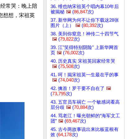
么经常哭：晚上陪
36. 维也纳宋祖英个唱内幕10年后
被揭秘
🖼️
(
86,847
次)
您想想，宋祖英
37. 新华网为何不让你下载这28张
图片（上）
🖼️
(
80,392
次)
38. 美到你窒息！神传二十四节气
🖼️
(
79,822
次)
39. 江"笑得特别阴险" 上新华网首
页
🖼️
(
76,002
次)
40. 历史真实 宋祖英回家经常哭
🖼️
(
75,508
次)
41. 呵！揭宋祖英一生最在乎的事
🖼️
(
74,040
次)
42. 擒首！罗干要不自在了
🖼️
(
73,795
次)
43. 五官员车祸亡 一个敏感词看高
层分歧
🖼️
(
70,884
次)
44. 骂老江！曝光朝鲜的“海军文工
团”
🖼️
(
69,467
次)
45. 古今两故事说出来比板蓝根有
效 (
64,178
次)