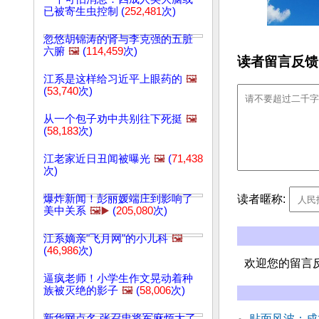
已被寄生虫控制 (
252,481
次)
忽悠胡锦涛的肾与李克强的五脏
六腑
🖼️
(
114,459
次)
读者留言反馈
江系是这样给习近平上眼药的
🖼️
(
53,740
次)
从一个包子劝中共别往下死挺
🖼️
(
58,183
次)
江老家近日丑闻被曝光
🖼️
(
71,438
次)
读者暱称:
爆炸新闻！彭丽媛端庄到影响了
美中关系
🖼️▶️
(
205,080
次)
江系嫡亲"飞月网"的小儿科
🖼️
(
46,986
次)
欢迎您的留言
逼疯老师！小学生作文晃动着种
族被灭绝的影子
🖼️
(
58,006
次)
新华网点名 张召忠将军麻烦大了
贴面风波：成