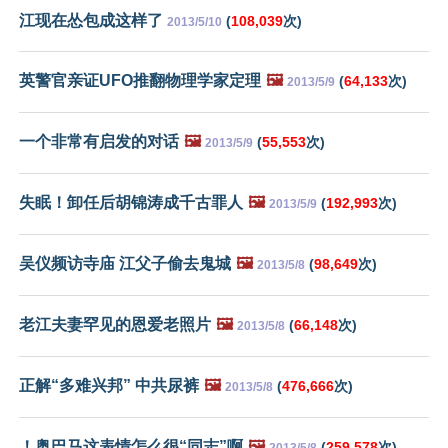
江现在怂包成这样了
(
108,039
次)
2013/5/10
英警官亲证UFO推翻物理学家定理
🖼️
(
64,133
次)
2013/5/9
一个非常有启发的对话
🖼️
(
55,553
次)
2013/5/9
失眠！卸任后胡锦涛成千古罪人
🖼️
(
192,993
次)
2013/5/9
吴仪频访寺庙 江父子偷去鬼城
🖼️
(
98,649
次)
2013/5/8
老江夫妻罕见的恩爱老照片
🖼️
(
66,148
次)
2013/5/8
正解“多难兴邦” 中共尿裤
🖼️
(
476,666
次)
2013/5/8
！奥巴马这表情怎么很“同志”啊
🖼️
(
259,578
次)
2013/5/8