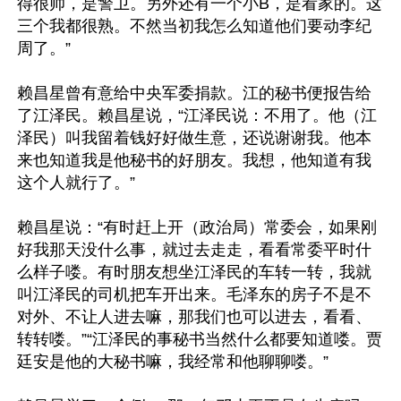
得很帅，是警卫。另外还有一个小B，是看家的。这
三个我都很熟。不然当初我怎么知道他们要动李纪
周了。”

赖昌星曾有意给中央军委捐款。江的秘书便报告给
了江泽民。赖昌星说，“江泽民说：不用了。他（江
泽民）叫我留着钱好好做生意，还说谢谢我。他本
来也知道我是他秘书的好朋友。我想，他知道有我
这个人就行了。”

赖昌星说：“有时赶上开（政治局）常委会，如果刚
好我那天没什么事，就过去走走，看看常委平时什
么样子喽。有时朋友想坐江泽民的车转一转，我就
叫江泽民的司机把车开出来。毛泽东的房子不是不
对外、不让人进去嘛，那我们也可以进去，看看、
转转喽。”“江泽民的事秘书当然什么都要知道喽。贾
廷安是他的大秘书嘛，我经常和他聊聊喽。”
