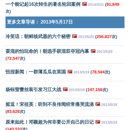
一个能记起16次转生的著名轮回案例
🖼️
(
91,849
2014/3/31
次)
更多文章导读：
2013年5月17日
冷笑话：朝鲜核武器的六个秘密
🖼️
(
256,827
次)
2013/5/20
耍混的怕玩命的！朝选手获混双夺冠内幕
🖼️
2013/5/20
(
72,547
次)
忸捏新闻：一群薄瓜瓜在英国
🖼️
(
78,544
次)
2013/5/19
杨钰莹蕾丝装引发习江大战
🖼️
(
147,158
次)
2013/5/19
挺逗！宋祖英：听到不良传闻经常痛哭流涕
🖼️
2013/5/18
(
83,628
次)
原来如此！邓颖超为何非要公开自己的日记
🖼️
2013/5/18
(
143,533
次)