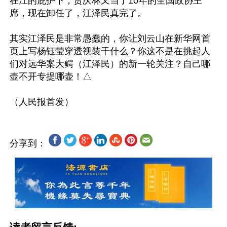
在江的庇护下，贾庆林又当了10年的全国政协主
席，现在卸任了，江泽民真完了。

其实江泽民是非常愚蠢的，你让刘云山在新华网首
页上写杨钰莹穿透视装干什么？你这不是在挑起人
们对远华案大鳄（江泽民）的新一轮关注？自己哪
壶不开专提哪壶！△

分享到：