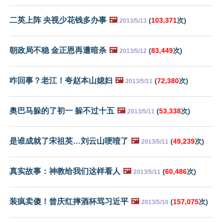
二英上阵 央视少花钱多办事
🖼️
(
103,371
次)
2013/5/13
朝政局不稳 金正恩再遭暗杀
🖼️
(
83,449
次)
2013/5/12
咋回事？老江！夸赵本山媳妇
🖼️
(
72,380
次)
2013/5/11
奥巴马躲的了初一 躲不过十五
🖼️
(
53,338
次)
2013/5/11
是谁成就了宋祖英…刘云山哽噎了
🖼️
(
49,239
次)
2013/5/11
真实故事：神教给我们这样看人
🖼️
(
60,486
次)
2013/5/11
装疯卖傻！曾庆红摔酒杯骂习近平
🖼️
(
157,075
次)
2013/5/10