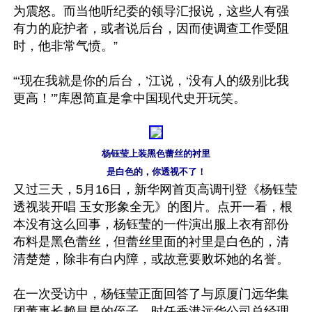
为震怒。而当他听纪委的领导汇报说，这些人有强
有力的庇护者，或者说后台，因而使调查工作受阻
时，他非常气愤。”

“‘现在我就是你的后台，’江说，‘没有人的级别比我
更高！’”库恩简直是拿中国现代史开玩笑。

杨钰莹上装黑色蕾丝的衬里

是白色的，你透视不了！
又过三天，5月16日，新华网首页高调刊登《杨钰莹
透视装开唱 玉女形象全无》的图片。点开一看，根
本没有这么回事，杨钰莹的一件演出服上衣有部份
布料是黑色蕾丝，但蕾丝里面的衬里是白色的，清
清楚楚，除非有白内障，或故意要败坏她的名誉。

在一次受访中，杨钰莹正面回答了与原厦门远华集
团董事长赖昌星的侄子、时任香港远华公司总经理