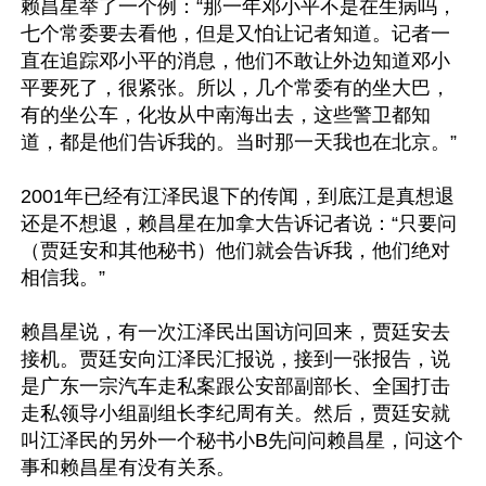
赖昌星举了一个例：“那一年邓小平不是在生病吗，
七个常委要去看他，但是又怕让记者知道。记者一
直在追踪邓小平的消息，他们不敢让外边知道邓小
平要死了，很紧张。所以，几个常委有的坐大巴，
有的坐公车，化妆从中南海出去，这些警卫都知
道，都是他们告诉我的。当时那一天我也在北京。”

2001年已经有江泽民退下的传闻，到底江是真想退
还是不想退，赖昌星在加拿大告诉记者说：“只要问
（贾廷安和其他秘书）他们就会告诉我，他们绝对
相信我。”

赖昌星说，有一次江泽民出国访问回来，贾廷安去
接机。贾廷安向江泽民汇报说，接到一张报告，说
是广东一宗汽车走私案跟公安部副部长、全国打击
走私领导小组副组长李纪周有关。然后，贾廷安就
叫江泽民的另外一个秘书小B先问问赖昌星，问这个
事和赖昌星有没有关系。
