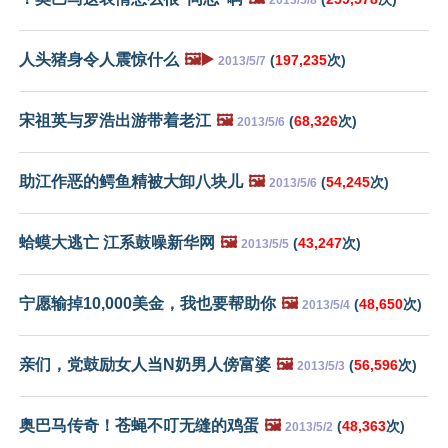
人头猪身令人震惊什么
🖼️▶️
(
197,235
次)
2013/5/7
宋祖英与罗浩出游带着老江
🖼️
(
68,326
次)
2013/5/6
助江作恶的鳄鱼精被大卸八块儿
🖼️
(
54,245
次)
2013/5/6
蛤蟆大逃亡 江系鼓噪新华网
🖼️
(
43,247
次)
2013/5/5
宁愿输掉10,000美金，我也要帮助你
🖼️
(
48,650
次)
2013/5/4
亲们，党鼓励女人当N奶男人傍富婆
🖼️
(
56,596
次)
2013/5/3
奥巴马传奇！苍蝇不叮无缝的鸡蛋
🖼️
(
48,363
次)
2013/5/2