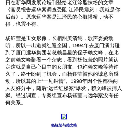
日在新华网发展论坛刊登给老江涂脂抹粉的文章
《官员报告远华案调查受阻 江泽民震怒：我就是你
后台》。原来远华案是江泽民的心脏搭桥，动不
得，也震不得。

杨钰莹是玉女形像，长相甜美清纯，歌声委婉动
听，所以一出道就红遍全国，1994年去厦门演出碰
到了厦门远华集团老总赖昌星的侄子赖文峰，在此
之前赖文峰翻看一个杂志，看到杨钰莹的照片就认
定这就是自己心目中的女朋友。也许赖文峰等待许
久了，终于盼到了机会，而杨钰莹被他的诚意所感
动，所以算的上“一见钟情”。1998年因个性都强两
人友好分手，随后“远华红楼案”爆发，赖文峰被捕入
狱。经过调查，专案组宣布杨钰莹与远华案没有任
何关系。

杨钰莹与赖文峰