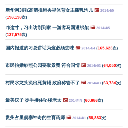
新华网36张高清推销央视体育女主播乳沟儿
🖼️
2014/4/5
(
196,138
次)
咋这寸，习出访刚到家 一游客马国遭绑架
🖼️
2014/4/5
(
137,575
次)
国内报道的习总讲话为这必须变味
🖼️
(
165,623
次)
2014/4/4
市民拍婚纱照公园要取景费 符合国情
🖼️
(
64,050
次)
2014/4/3
村民水龙头流出死黄鳝 政府称管不了
🖼️
(
63,734
次)
2014/4/3
最美汉子 徒手接住坠楼老太
🖼️
(
60,686
次)
2014/4/3
贵州占里侗寨神奇的生育药师
🖼️
(
58,883
次)
2014/4/1