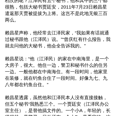
档次的呢？江泽民有五个秘书，他和其中的三个都
很熟，包括大秘书贾廷安，2011年7月23日赖昌星
遣返那天贾被提拔为上将。这岂不是此地无银三百
两么。

赖昌星声称，他经常去江泽民家，“我如果有话就通
过秘书跟他（江泽民）说。”“曾庆红有什么报告，我
就去问他的大秘书，他会全告诉我的。”

赖昌星说：“他（江泽民）的家在中南海里，是一个
大房子，很大。他住一边，警卫和秘书什么的住另
一边。一般他都在中南海住。有一段时间，他家里
在装修，就在钓鱼台住了一段时间。好像九七、九
八年都在钓鱼台住。”

赖昌星透露，虽然他和江泽民本人没有直接接触，
但五个秘书“我熟悉三个。一个贾廷安（江泽民办公
室主任），是替他搞文件的。一个小A，年轻的，长