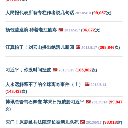
人民报代表所有专栏作者说几句话
(
99,057
次)
2013/5/18
杨钰莹巡演 碍着老江筋疼
🖼️
(
96,672
次)
2013/5/17
江真怕了！刘云山拱出绝活儿新闻
🖼️
(
368,846
次)
2013/5/17
习近平，你没时间扯皮
🖼️
(
105,882
次)
2013/5/15
人永远解释不了的全球离奇事件（上）
🖼️
2013/5/14
(
148,433
次)
博讯总管韦石奔丧 苹果日报威胁习近平
🖼️
(
99,847
2013/5/14
次)
灭门！原鹿邑县法院院长被亲儿杀死
🖼️
(
93,018
次)
2013/5/13