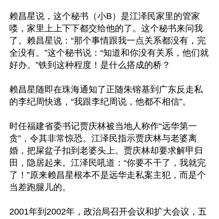
赖昌星说，这个秘书（小B）是江泽民家里的管家
喽，家里上上下下都交给他的了。这个秘书来问我
了。赖昌星说：“那个事情跟我一点关系都没有，完
全没有。”这个秘书说：“知道和你没有关系，他们就
好办。”铁到这种程度！是什么搭成的桥？

赖昌星随即在珠海通知了正随朱镕基到广东反走私
的李纪周快逃，“我跟李纪周说，他都不相信”。 

时任福建省委书记贾庆林被当地人称作“远华第一
贪”，令其非常惊恐。江泽民指示贾庆林与老婆离
婚，把屎盆子扣到老婆头上。贾庆林却要求解甲归
田，隐居起来。江泽民吼道：“你要不干了，我就完
了！”原来赖昌星根本不是远华走私案主犯，而是个
当差跑腿儿的。

2001年到2002年，政治局召开会议和扩大会议，五