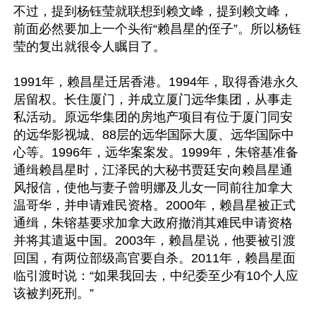
不过，提到杨钰莹就联想到赖文峰，提到赖文峰，
前面必然要加上一个头衔“赖昌星的侄子”。所以杨钰
莹的复出就很令人瞩目了。

1991年，赖昌星迁居香港。1994年，取得香港永久
居留权。长住厦门，并成立厦门远华集团，从事走
私活动。原远华集团的房地产项目有位于厦门同安
的远华影视城、88层的远华国际大厦、远华国际中
心等。1996年，远华案案发。1999年，朱镕基准备
通缉赖昌星时，江泽民的大秘书贾廷安向赖昌星通
风报信，使他与妻子曾明娜及儿女一同前往加拿大
温哥华，并申请难民资格。2000年，赖昌星被正式
通缉，朱镕基要求加拿大政府撤消其难民申请资格
并将其遣返中国。2003年，赖昌星说，他要被引渡
回国，有两位部级高官要自杀。2011年，赖昌星面
临引渡时说：“如果我回去，中纪委至少有10个人应
该被判死刑。”
