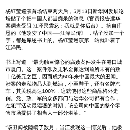
杨钰莹巡演首场结束两天后，5月13日新华网发展论
坛贴了个把中国人都当痴呆的消息《官员报告远华
案调查受阻 江泽民震怒：我就是你后台》。摘自库
恩的《他改变了中国──江泽民传》 ，帖子没加一个
字，都是库恩书上的。杨钰莹巡演第一站就吓着了
江泽民。

书上写道：“最为触目惊心的腐败案件发生在港口城
市厦门。这一案件涉及走私金额达到前所未有的数
十亿美元之巨，因而成为50年来中国最大的丑闻。
涉案的走私物品大到燃油，小至鞋子，还有名牌汽
车，其关税高达100%，这就使得这些商品格外走
俏。党、政、军的众多部门与远华公司都有合作，
在犯罪活动最猖獗的时期，该公司向中国的整个零
售市场提供了相当大一部分燃油。”

“该丑闻被隐瞒了数月，当江发现这一情况后，他极