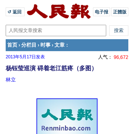
↺ 返回 
电子报
正體版
首页
分栏目
时事
文章
›
›
›
：
2013年5月17日
发表
人气：
96,672
杨钰莹巡演 碍着老江筋疼（多图）
林立