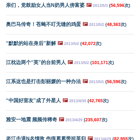
亲们，党鼓励女人当N奶男人傍富婆
🖼️
(
56,596
次)
2013/5/3
奥巴马传奇！苍蝇不叮无缝的鸡蛋
🖼️
(
48,363
次)
2013/5/2
“默默的站在身后”新解
🖼️
(
42,072
次)
2013/5/2
江枕边两个“英”的台前男人
🖼️
(
101,171
次)
2013/5/2
江系这也是打击彭丽媛的一种办法
🖼️
(
56,596
次)
2013/5/1
“中国好室友”成了外星人
🖼️
(
42,765
次)
2013/4/30
雅安一地震 频频传稀奇
🖼️
(
235,607
次)
2013/4/29
老江击退N名情敌 伤痕累累带祖英归
🖼️
(
82,955
次)
2013/4/29