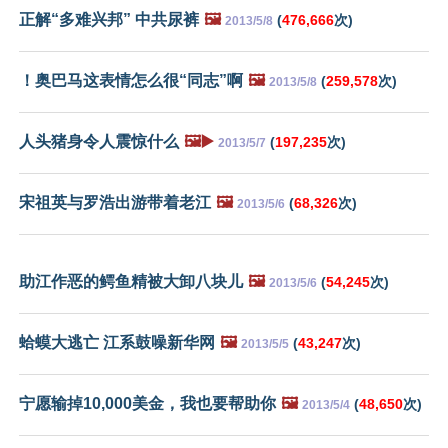
正解“多难兴邦” 中共尿裤
🖼️
(
476,666
次)
2013/5/8
！奥巴马这表情怎么很“同志”啊
🖼️
(
259,578
次)
2013/5/8
人头猪身令人震惊什么
🖼️▶️
(
197,235
次)
2013/5/7
宋祖英与罗浩出游带着老江
🖼️
(
68,326
次)
2013/5/6
助江作恶的鳄鱼精被大卸八块儿
🖼️
(
54,245
次)
2013/5/6
蛤蟆大逃亡 江系鼓噪新华网
🖼️
(
43,247
次)
2013/5/5
宁愿输掉10,000美金，我也要帮助你
🖼️
(
48,650
次)
2013/5/4