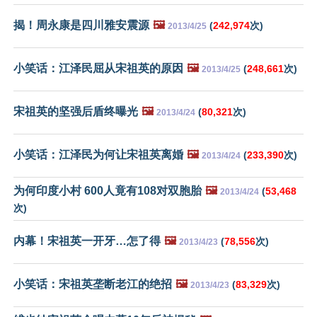
揭！周永康是四川雅安震源
🖼️
(
242,974
次)
2013/4/25
小笑话：江泽民屈从宋祖英的原因
🖼️
(
248,661
次)
2013/4/25
宋祖英的坚强后盾终曝光
🖼️
(
80,321
次)
2013/4/24
小笑话：江泽民为何让宋祖英离婚
🖼️
(
233,390
次)
2013/4/24
为何印度小村 600人竟有108对双胞胎
🖼️
(
53,468
2013/4/24
次)
内幕！宋祖英一开牙…怎了得
🖼️
(
78,556
次)
2013/4/23
小笑话：宋祖英垄断老江的绝招
🖼️
(
83,329
次)
2013/4/23