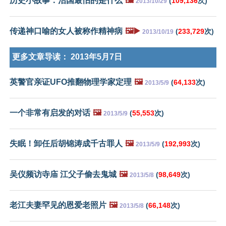
历史小故事：治国最怕的是什么
🖼️
(
109,136
次)
2013/10/29
传递神口喻的女人被称作精神病
🖼️▶️
(
233,729
次)
2013/10/19
更多文章导读：
2013年5月7日
英警官亲证UFO推翻物理学家定理
🖼️
(
64,133
次)
2013/5/9
一个非常有启发的对话
🖼️
(
55,553
次)
2013/5/9
失眠！卸任后胡锦涛成千古罪人
🖼️
(
192,993
次)
2013/5/9
吴仪频访寺庙 江父子偷去鬼城
🖼️
(
98,649
次)
2013/5/8
老江夫妻罕见的恩爱老照片
🖼️
(
66,148
次)
2013/5/8