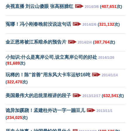
央视直播 刘云山傻眼 张高丽臊红
🖼️▶️
(
407,651
次)
2014/3/6
冤哪！冯小刚春晚前没说这句话
🖼️▶️
(
321,132
次)
2014/2/6
金正恩将被江系暗杀的预告片
🖼️▶️
(
387,764
次)
2014/2/4
小知识:什么是离岸公司,设立离岸公司的好处
2014/1/26
(
91,689
次)
玩稀的！陈"首善"用东风大卡车运钞16吨
🖼️▶️
2014/1/14
(
322,470
次)
美国最伟大的总统里根讲的段子
🖼️▶️
(
632,541
次)
2013/12/17
诡异加蹊跷！孟建柱外访一字一蹦豆儿
🖼️▶️
2013/11/1
(
234,025
次)