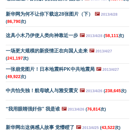
新华网为何不让你下载这28张图片（下）
🖼️
2013/4/28
(
86,790
次)
这具小木乃伊使人类向神靠近一步
🖼️
(
58,111
次)
2013/4/28
一场更大规模的新疫情正在向国人走来
🖼️
2013/4/27
(
241,197
次)
一张崩党图片！日本地震科PK中共地震局
🖼️
2013/4/27
(
49,922
次)
中共怕失独！航母唬人与雅安震灾
🖼️
(
238,645
次)
2013/4/26
“我用眼睛强奸你” 我是谁
🖼️
(
76,814
次)
2013/4/26
新华网出这俩感人故事 党懵瞪了
🖼️
(
43,522
次)
2013/4/25