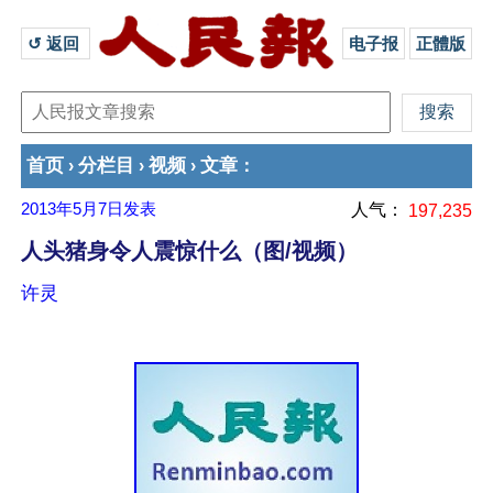
↺ 返回 
电子报
正體版
首页
分栏目
视频
文章
›
›
›
：
2013年5月7日
发表
人气：
197,235
人头猪身令人震惊什么（图/视频）
许灵