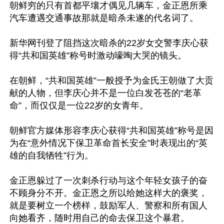
朝鲜穷的只有首都平壤才偶见几辆车，金正恩所乘
汽车遭遇交通事故那就是暗杀未遂的代名词了。

新华网刊登了阻挡这次暗杀的22岁女交警李庆心获
得“共和国英雄”称号时激动嚎啕大哭的镜头。

在朝鲜，“共和国英雄”一般授予为金氏王朝做了大贡
献的人物，但李庆心并不是一位白发苍苍的“老革
命”，而仅仅是一位22岁的女青年。

朝鲜官方媒体形容李庆心获得“共和国英雄”称号是因
为在“意外情况下保卫革命首长安全”时表现出的“英
雄的自我牺牲”行为。

金正恩躲过了一次刺杀行动与这个年轻女孩子的奋
不顾身分不开。金正恩之所以给她这样大的褒奖，
就是要树立一个榜样，鼓励军人、警察和所有国人
向她看齐，随时用自己的命去保卫这个暴君。
