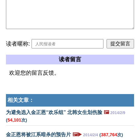
读者暱称:
读者留言
欢迎您的留言反馈。
相关文章：
为避免选入金正恩“欢乐组” 北韩女生划伤脸
🖼️
2014/2/9
(
54,101
次)
金正恩将被江系暗杀的预告片
🖼️▶️
(
387,764
次)
2014/2/4