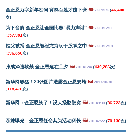
金正恩万字新年贺词 背熟百姓才能下班
🖼️
(
46,400
2014/1/6
次)
为下台阶 金正恩让全国比赛"暴力声讨"
🖼️
2013/12/11
(
357,981
次)
姑父被捕 金正恩被崔龙海玩于股掌之中
🖼️
2013/12/10
(
396,850
次)
张成泽遭软禁 金正恩危在旦夕
🖼️
(
430,286
次)
2013/12/4
新华网够猛！20张图片透露金正恩要垮
🖼️
2013/10/30
(
118,476
次)
新华网：金正恩笑了！没人搔胳肢窝
🖼️
(
86,723
次)
2013/9/30
亲妹曝光！金正恩任命其为活动科长
🖼️
(
79,130
次)
2013/7/22