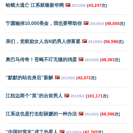
蛤蟆大逃亡 江系鼓噪新华网
🖼️
(
43,247
次)
2013/5/5
宁愿输掉10,000美金，我也要帮助你
🖼️
(
48,650
次)
2013/5/4
亲们，党鼓励女人当N奶男人傍富婆
🖼️
(
56,596
次)
2013/5/3
奥巴马传奇！苍蝇不叮无缝的鸡蛋
🖼️
(
48,363
次)
2013/5/2
“默默的站在身后”新解
🖼️
(
42,072
次)
2013/5/2
江枕边两个“英”的台前男人
🖼️
(
101,171
次)
2013/5/2
江系这也是打击彭丽媛的一种办法
🖼️
(
56,596
次)
2013/5/1
“中国好室友”成了外星人
🖼️
(
42,765
次)
2013/4/30