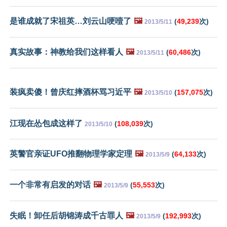
是谁成就了宋祖英…刘云山哽噎了
🖼️
(
49,239
次)
2013/5/11
真实故事：神教给我们这样看人
🖼️
(
60,486
次)
2013/5/11
装疯卖傻！曾庆红摔酒杯骂习近平
🖼️
(
157,075
次)
2013/5/10
江现在怂包成这样了
(
108,039
次)
2013/5/10
英警官亲证UFO推翻物理学家定理
🖼️
(
64,133
次)
2013/5/9
一个非常有启发的对话
🖼️
(
55,553
次)
2013/5/9
失眠！卸任后胡锦涛成千古罪人
🖼️
(
192,993
次)
2013/5/9