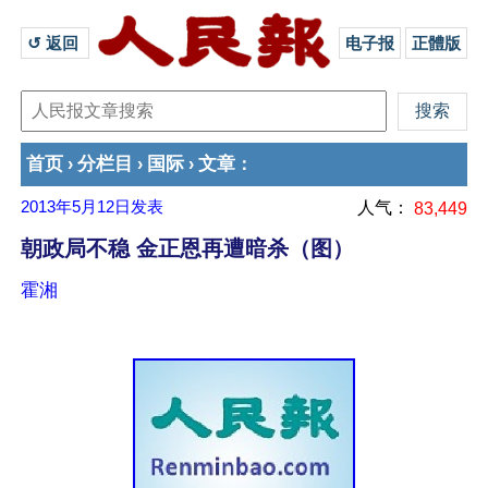
↺ 返回 
电子报
正體版
首页
分栏目
国际
文章
›
›
›
：
2013年5月12日
发表
人气：
83,449
朝政局不稳 金正恩再遭暗杀（图）
霍湘