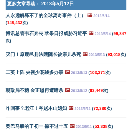
更多文章导读：
2013年5月12日
人永远解释不了的全球离奇事件（上）
🖼️
2013/5/14
(
148,433
次)
博讯总管韦石奔丧 苹果日报威胁习近平
🖼️
(
99,847
2013/5/14
次)
灭门！原鹿邑县法院院长被亲儿杀死
🖼️
(
93,018
次)
2013/5/13
二英上阵 央视少花钱多办事
🖼️
(
103,371
次)
2013/5/13
朝政局不稳 金正恩再遭暗杀
🖼️
(
83,449
次)
2013/5/12
咋回事？老江！夸赵本山媳妇
🖼️
(
72,380
次)
2013/5/11
奥巴马躲的了初一 躲不过十五
🖼️
(
53,338
次)
2013/5/11