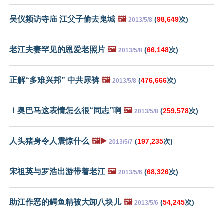
吴仪频访寺庙 江父子偷去鬼城
🖼️
(
98,649
次)
2013/5/8
老江夫妻罕见的恩爱老照片
🖼️
(
66,148
次)
2013/5/8
正解“多难兴邦” 中共尿裤
🖼️
(
476,666
次)
2013/5/8
！奥巴马这表情怎么很“同志”啊
🖼️
(
259,578
次)
2013/5/8
人头猪身令人震惊什么
🖼️▶️
(
197,235
次)
2013/5/7
宋祖英与罗浩出游带着老江
🖼️
(
68,326
次)
2013/5/6
助江作恶的鳄鱼精被大卸八块儿
🖼️
(
54,245
次)
2013/5/6