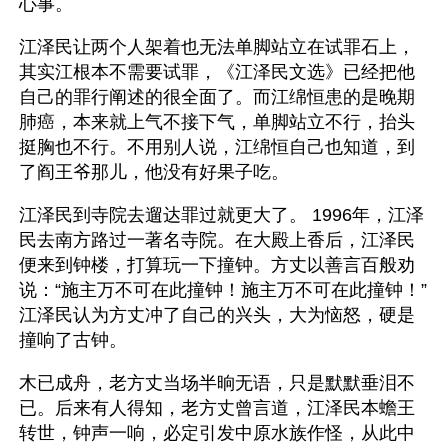
心事。
江泽民让两个人架着也无法单脚站立在试罪石上，
其实江根本不需要试罪，《江泽民文选》已经把他
自己的罪行阐述的很全面了。而江绵恒患的是晚期
肺癌，本来就上气不接下气，单脚站立不行，抬头
挺胸也不行。不用别人说，江绵恒自己也知道，到
了阎王爷那儿，他没有好果子吃。
江泽民到寺院去遛达罪过就更大了。 1996年，江泽
民去南方路过一著名寺院。在大殿上香后，江泽民
便来到钟楼，打算玩一下撞钟。方丈以善言百般劝
说：“施主万不可在此撞钟！施主万不可在此撞钟！”
江泽民认为方丈冲了自己的兴头，大为恼怒，硬是
撞响了古钟。
木已成舟，老方丈当场半晌无语，只是默默垂泪不
已。后来有人得知，老方丈曾言道，江泽民本蟾王
转世，钟声一响，必定引发中原水族作怪，从此中