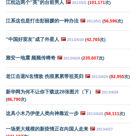
江枕边两个“英”的台前男人
🖼️
(
101,171
次)
2013/5/2
江系这也是打击彭丽媛的一种办法
🖼️
(
56,596
次)
2013/5/1
“中国好室友”成了外星人
🖼️
(
42,765
次)
2013/4/30
雅安一地震 频频传稀奇
🖼️
(
235,607
次)
2013/4/29
老江击退N名情敌 伤痕累累带祖英归
🖼️
(
82,955
次)
2013/4/29
新华网为何不让你下载这28张图片（下）
🖼️
2013/4/28
(
86,790
次)
这具小木乃伊使人类向神靠近一步
🖼️
(
58,111
次)
2013/4/28
一场更大规模的新疫情正在向国人走来
🖼️
2013/4/27