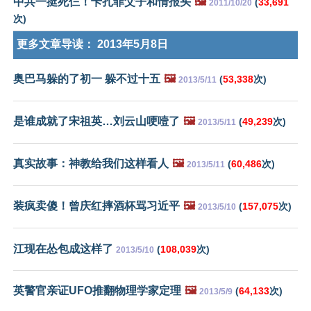
中共一挺死仨！卡扎菲父子和情报头
🖼️
(
33,691
2011/10/20
次)
更多文章导读：
2013年5月8日
奥巴马躲的了初一 躲不过十五
🖼️
(
53,338
次)
2013/5/11
是谁成就了宋祖英…刘云山哽噎了
🖼️
(
49,239
次)
2013/5/11
真实故事：神教给我们这样看人
🖼️
(
60,486
次)
2013/5/11
装疯卖傻！曾庆红摔酒杯骂习近平
🖼️
(
157,075
次)
2013/5/10
江现在怂包成这样了
(
108,039
次)
2013/5/10
英警官亲证UFO推翻物理学家定理
🖼️
(
64,133
次)
2013/5/9