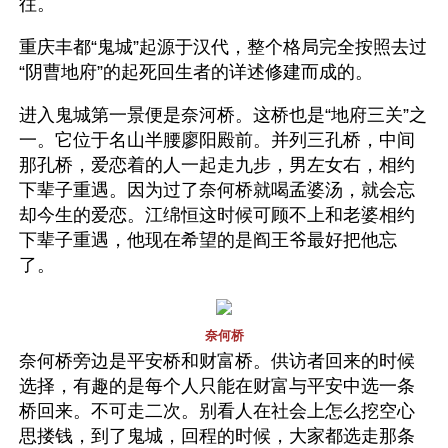
往。
重庆丰都“鬼城”起源于汉代，整个格局完全按照去过
“阴曹地府”的起死回生者的详述修建而成的。 
进入鬼城第一景便是奈河桥。这桥也是“地府三关”之
一。它位于名山半腰廖阳殿前。并列三孔桥，中间
那孔桥，爱恋着的人一起走九步，男左女右，相约
下辈子重遇。因为过了奈何桥就喝孟婆汤，就会忘
却今生的爱恋。江绵恒这时候可顾不上和老婆相约
下辈子重遇，他现在希望的是阎王爷最好把他忘
了。
奈何桥
奈何桥旁边是平安桥和财富桥。供访者回来的时候
选择，有趣的是每个人只能在财富与平安中选一条
桥回来。不可走二次。别看人在社会上怎么挖空心
思搂钱，到了鬼城，回程的时候，大家都选走那条