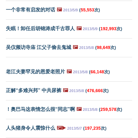
一个非常有启发的对话
🖼️
(
55,553
次)
2013/5/9
失眠！卸任后胡锦涛成千古罪人
🖼️
(
192,993
次)
2013/5/9
吴仪频访寺庙 江父子偷去鬼城
🖼️
(
98,649
次)
2013/5/8
老江夫妻罕见的恩爱老照片
🖼️
(
66,148
次)
2013/5/8
正解“多难兴邦” 中共尿裤
🖼️
(
476,666
次)
2013/5/8
！奥巴马这表情怎么很“同志”啊
🖼️
(
259,578
次)
2013/5/8
人头猪身令人震惊什么
🖼️▶️
(
197,235
次)
2013/5/7