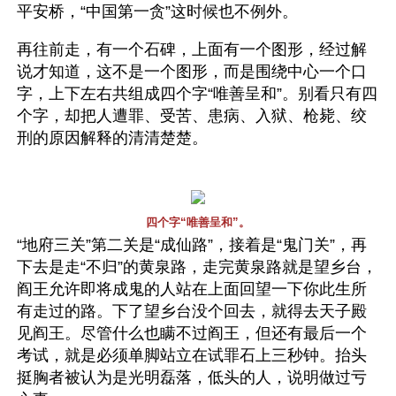
平安桥，“中国第一贪”这时候也不例外。
再往前走，有一个石碑，上面有一个图形，经过解
说才知道，这不是一个图形，而是围绕中心一个口
字，上下左右共组成四个字“唯善呈和”。别看只有四
个字，却把人遭罪、受苦、患病、入狱、枪毙、绞
刑的原因解释的清清楚楚。
四个字“唯善呈和”。
“地府三关”第二关是“成仙路”，接着是“鬼门关”，再
下去是走“不归”的黄泉路，走完黄泉路就是望乡台，
阎王允许即将成鬼的人站在上面回望一下你此生所
有走过的路。下了望乡台没个回去，就得去天子殿
见阎王。尽管什么也瞒不过阎王，但还有最后一个
考试，就是必须单脚站立在试罪石上三秒钟。抬头
挺胸者被认为是光明磊落，低头的人，说明做过亏