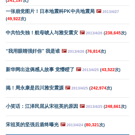
(
241,197
次)
一张崩党图片！日本地震科PK中共地震局
🖼️
2013/4/27
(
49,922
次)
中共怕失独！航母唬人与雅安震灾
🖼️
(
238,645
次)
2013/4/26
“我用眼睛强奸你” 我是谁
🖼️
(
76,814
次)
2013/4/26
新华网出这俩感人故事 党懵瞪了
🖼️
(
43,522
次)
2013/4/25
揭！周永康是四川雅安震源
🖼️
(
242,974
次)
2013/4/25
小笑话：江泽民屈从宋祖英的原因
🖼️
(
248,661
次)
2013/4/25
宋祖英的坚强后盾终曝光
🖼️
(
80,321
次)
2013/4/24