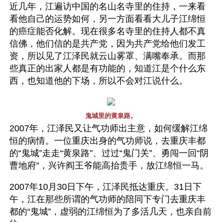
近几年，江遍访中国的名山名寺里的住持，一来看
看他自己的运势如何，另一方面看看大儿子江绵恒
的癌症能否化解。现在很多名寺里的住持人都不真
信佛，他们信的是共产党，因为共产党给他们发工
资，所以见了江泽民就云山雾罩、满嘴奉承。而那
些真正的出家人都是有功能的，知道江是个什么东
西，也知道他的下场，所以不会对江说什么。
鬼城里的黄泉路。
2007年，江泽民又让气功师出主意，如何缓解江绵
恒的病情。一位重庆出身的气功师说，去重庆丰都
的“鬼城”走走“黄泉路”、过过“鬼门关”、勇闯一回“阴
曹地府”，兴许阎王爷能高抬贵手，放江绵恒一马。
2007年10月30日下午，江泽民抵达重庆。31日下
午，江在那些所谓的气功师的陪同下专门去重庆丰
都的“鬼城”，虚弱的江绵恒为了多活几天，也亲自前