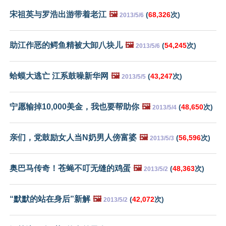
宋祖英与罗浩出游带着老江
🖼️
(
68,326
次)
2013/5/6
助江作恶的鳄鱼精被大卸八块儿
🖼️
(
54,245
次)
2013/5/6
蛤蟆大逃亡 江系鼓噪新华网
🖼️
(
43,247
次)
2013/5/5
宁愿输掉10,000美金，我也要帮助你
🖼️
(
48,650
次)
2013/5/4
亲们，党鼓励女人当N奶男人傍富婆
🖼️
(
56,596
次)
2013/5/3
奥巴马传奇！苍蝇不叮无缝的鸡蛋
🖼️
(
48,363
次)
2013/5/2
“默默的站在身后”新解
🖼️
(
42,072
次)
2013/5/2