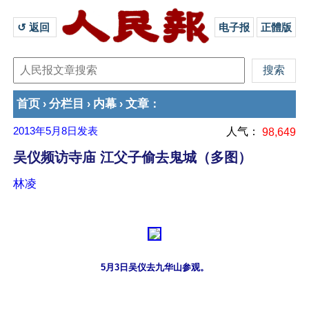
↺ 返回 
电子报
正體版
首页
分栏目
内幕
文章
›
›
›
：
2013年5月8日
发表
人气：
98,649
吴仪频访寺庙 江父子偷去鬼城（多图）
林凌
5月3日吴仪去九华山参观。