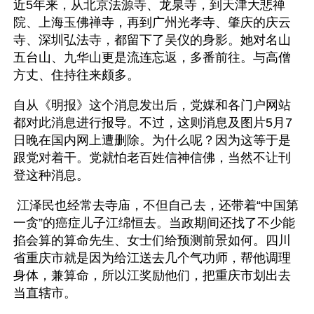
近5年来，从北京法源寺、龙泉寺，到天津大悲禅
院、上海玉佛禅寺，再到广州光孝寺、肇庆的庆云
寺、深圳弘法寺，都留下了吴仪的身影。她对名山
五台山、九华山更是流连忘返，多番前往。与高僧
方丈、住持往来颇多。 
自从《明报》这个消息发出后，党媒和各门户网站
都对此消息进行报导。不过，这则消息及图片5月7
日晚在国内网上遭删除。为什么呢？因为这等于是
跟党对着干。党就怕老百姓信神信佛，当然不让刊
登这种消息。
 江泽民也经常去寺庙，不但自己去，还带着“中国第
一贪”的癌症儿子江绵恒去。当政期间还找了不少能
掐会算的算命先生、女士们给预测前景如何。四川
省重庆市就是因为给江送去几个气功师，帮他调理
身体，兼算命，所以江奖励他们，把重庆市划出去
当直辖市。