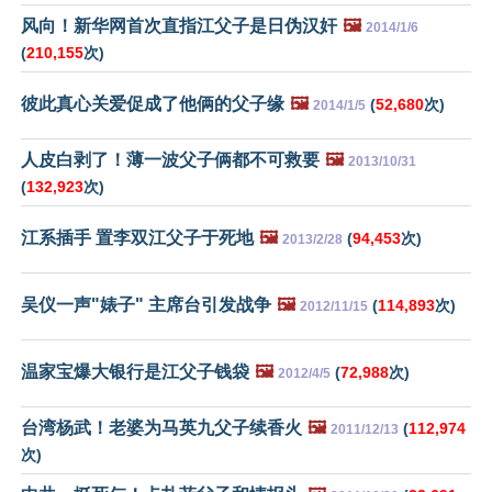
风向！新华网首次直指江父子是日伪汉奸
🖼️
2014/1/6
(
210,155
次)
彼此真心关爱促成了他俩的父子缘
🖼️
(
52,680
次)
2014/1/5
人皮白剥了！薄一波父子俩都不可救要
🖼️
2013/10/31
(
132,923
次)
江系插手 置李双江父子于死地
🖼️
(
94,453
次)
2013/2/28
吴仪一声"婊子" 主席台引发战争
🖼️
(
114,893
次)
2012/11/15
温家宝爆大银行是江父子钱袋
🖼️
(
72,988
次)
2012/4/5
台湾杨武！老婆为马英九父子续香火
🖼️
(
112,974
2011/12/13
次)