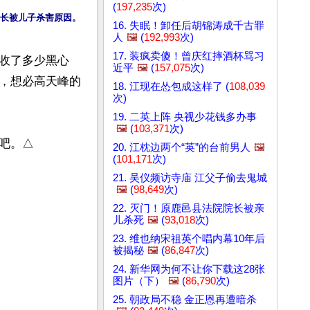
(
197,235
次)
长被儿子杀害原因。
16. 失眠！卸任后胡锦涛成千古罪
人
🖼️
(
192,993
次)
17. 装疯卖傻！曾庆红摔酒杯骂习
收了多少黑心
近平
🖼️
(
157,075
次)
，想必高天峰的
18. 江现在怂包成这样了 (
108,039
次)
19. 二英上阵 央视少花钱多办事
🖼️
(
103,371
次)
。△

20. 江枕边两个“英”的台前男人
🖼️
(
101,171
次)
21. 吴仪频访寺庙 江父子偷去鬼城
🖼️
(
98,649
次)
22. 灭门！原鹿邑县法院院长被亲
儿杀死
🖼️
(
93,018
次)
23. 维也纳宋祖英个唱内幕10年后
被揭秘
🖼️
(
86,847
次)
24. 新华网为何不让你下载这28张
图片（下）
🖼️
(
86,790
次)
25. 朝政局不稳 金正恩再遭暗杀