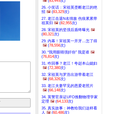
🖼️
(
83,449
次)
26. 小笑话：宋祖英垄断老江的绝
招
🖼️
(
83,329
次)
27. 老江击退N名情敌 伤痕累累带
祖英归
🖼️
(
82,955
次)
28. 宋祖英的坚强后盾终曝光
🖼️
(
80,321
次)
29. 内幕！宋祖英一开牙…怎了得
🖼️
(
78,556
次)
30. “我用眼睛强奸你” 我是谁
🖼️
(
76,814
次)
31. 咋回事？老江！夸赵本山媳妇
🖼️
(
72,380
次)
32. 宋祖英与罗浩出游带着老江
🖼️
(
68,326
次)
33. 老江夫妻罕见的恩爱老照片
🖼️
(
66,148
次)
34. 英警官亲证UFO推翻物理学家
定理
🖼️
(
64,133
次)
35. 真实故事：神教给我们这样看
人
🖼️
(
60,486
次)