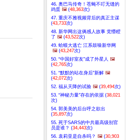
46. 奥巴马传奇！苍蝇不叮无缝的
鸡蛋
🖼️
(
48,363
次)
47. 重庆不雅视频背后的真正主谋
(
43,733
次)
48. 新华网出这俩感人故事 党懵瞪
了
🖼️
(
43,522
次)
49. 蛤蟆大逃亡 江系鼓噪新华网
🖼️
(
43,247
次)
50. “中国好室友”成了外星人
🖼️
(
42,765
次)
51. “默默的站在身后”新解
🖼️
(
42,072
次)
52. 福从天降的试验
🖼️
(
39,494
次)
53. “神秘力量”存在的依据 (
38,021
次)
54. 郭美美的后台呼之欲出
(
35,897
次)
55. 死于SARS的中共最高级别官
员是谁？ (
34,443
次)
56. 袁莉亚是自杀吗？
🖼️
(
30,903