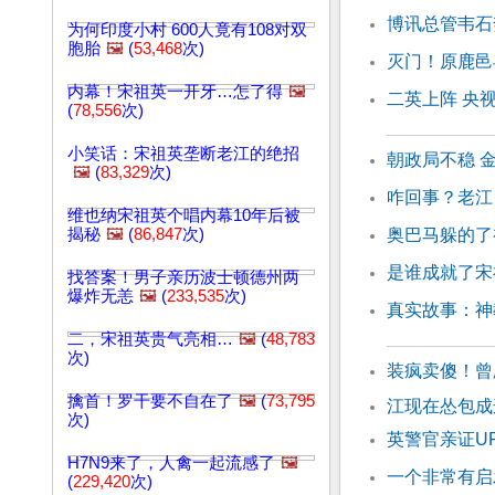
博讯总管韦石
为何印度小村 600人竟有108对双
胞胎
🖼️
(
53,468
次)
灭门！原鹿邑
内幕！宋祖英一开牙…怎了得
🖼️
二英上阵 央
(
78,556
次)
小笑话：宋祖英垄断老江的绝招
朝政局不稳 
🖼️
(
83,329
次)
咋回事？老江
维也纳宋祖英个唱内幕10年后被
揭秘
🖼️
(
86,847
次)
奥巴马躲的了
是谁成就了宋
找答案！男子亲历波士顿德州两
爆炸无恙
🖼️
(
233,535
次)
真实故事：神
二，宋祖英贵气亮相…
🖼️
(
48,783
次)
装疯卖傻！曾
擒首！罗干要不自在了
🖼️
(
73,795
江现在怂包
次)
英警官亲证U
H7N9来了，人禽一起流感了
🖼️
一个非常有启
(
229,420
次)