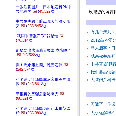
一张崩党图片！日本地震科PK中
共地震局
🖼️
(
49,922
次)
欢迎您的留言
中共怕失独！航母唬人与雅安震
灾
🖼️
(
238,645
次)
有几个亲儿？
“我用眼睛强奸你” 我是谁
🖼️
2012高考
(
76,814
次)
寻人启事：日
新华网出这俩感人故事 党懵瞪了
🖼️
(
43,522
次)
弑亲叔并杀死
中共官场“风
揭！周永康是四川雅安震源
🖼️
(
242,974
次)
找出最高法院
小笑话：江泽民屈从宋祖英的原
大陆妇产科医
因
🖼️
(
248,661
次)
宋祖英的坚强后盾终曝光
🖼️
(
80,321
次)
习近平，你没
小笑话：江泽民为何让宋祖英离
人永远解释不
婚
🖼️
(
233,390
次)