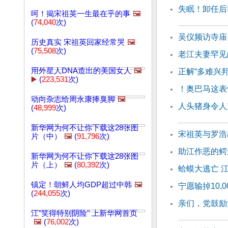
失眠！卸任后
呵！揭宋祖英一生最在乎的事
🖼️
(
74,040
次)
吴仪频访寺庙
历史真实 宋祖英回家经常哭
🖼️
(
75,508
次)
老江夫妻罕见
用外星人DNA造出的美国女人
🖼️
正解“多难兴邦
▶️
(
223,531
次)
！奥巴马这表
动向杂志给周永康捧臭脚
🖼️
人头猪身令人
(
48,999
次)
新华网为何不让你下载这28张图
宋祖英与罗浩
片（中）
🖼️
(
91,796
次)
助江作恶的鳄
新华网为何不让你下载这28张图
片（上）
🖼️
(
80,392
次)
蛤蟆大逃亡 
镇定！朝鲜人均GDP超过中韩
🖼️
宁愿输掉10,
(
244,055
次)
亲们，党鼓励
江"笑得特别阴险" 上新华网首页
🖼️
(
76,002
次)