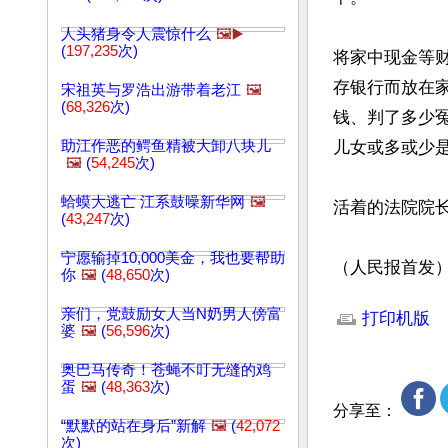
人头猪身令人震惊什么
🖼️▶️
(
197,235
次)
将家中现金等
存银行而放在
宋祖英与罗浩出游带着老江
🖼️
(
68,326
次)
钱、判了多少
助江作恶的鳄鱼精被大卸八块儿
儿女或多或少是
🖼️
(
54,245
次)
蛤蟆大逃亡 江系鼓噪新华网
🖼️
活着的法院院
(
43,247
次)
宁愿输掉10,000美金，我也要帮助
（人民报首发
你
🖼️
(
48,650
次)
文章网址: http://w
亲们，党鼓励女人当N奶男人傍富
打印机版
婆
🖼️
(
56,596
次)
奥巴马传奇！苍蝇不叮无缝的鸡
蛋
🖼️
(
48,363
次)
分享至：
“默默的站在身后”新解
🖼️
(
42,072
次)