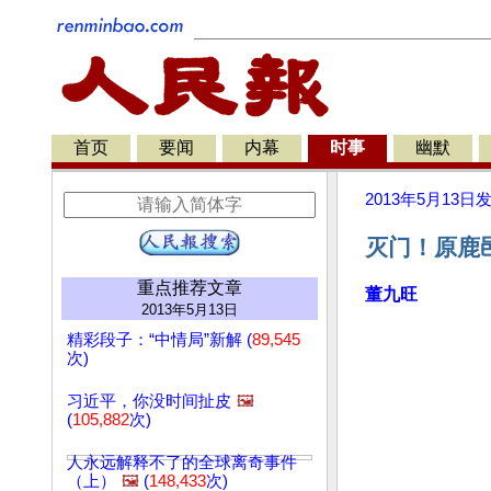
首页
要闻
内幕
时事
幽默
2013年5月13日
灭门！原鹿
重点推荐文章
董九旺
2013年5月13日
精彩段子：“中情局”新解 (
89,545
次)
习近平，你没时间扯皮
🖼️
(
105,882
次)
人永远解释不了的全球离奇事件
（上）
🖼️
(
148,433
次)