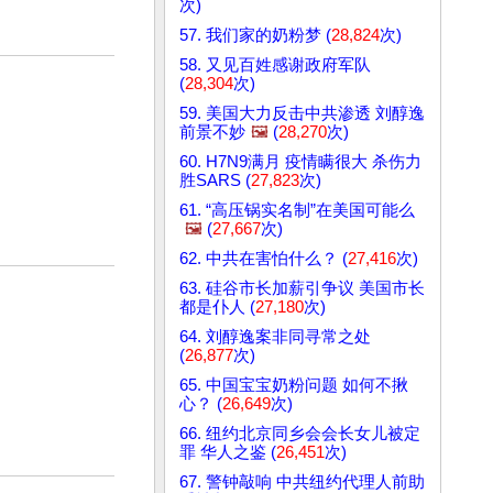
次)
57. 我们家的奶粉梦 (
28,824
次)
58. 又见百姓感谢政府军队
(
28,304
次)
59. 美国大力反击中共渗透 刘醇逸
前景不妙
🖼️
(
28,270
次)
60. H7N9满月 疫情瞒很大 杀伤力
胜SARS (
27,823
次)
61. “高压锅实名制”在美国可能么
🖼️
(
27,667
次)
62. 中共在害怕什么？ (
27,416
次)
63. 硅谷市长加薪引争议 美国市长
都是仆人 (
27,180
次)
64. 刘醇逸案非同寻常之处
(
26,877
次)
65. 中国宝宝奶粉问题 如何不揪
心？ (
26,649
次)
66. 纽约北京同乡会会长女儿被定
罪 华人之鉴 (
26,451
次)
67. 警钟敲响 中共纽约代理人前助