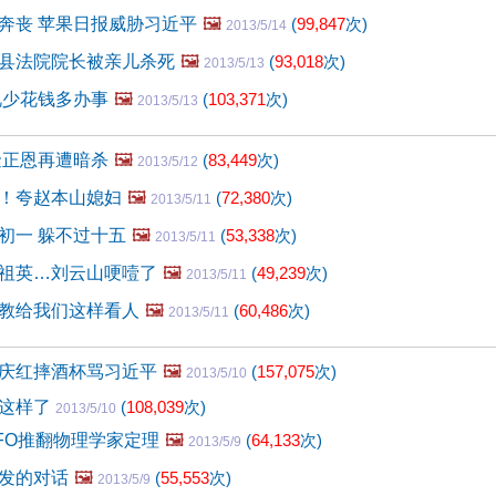
奔丧 苹果日报威胁习近平
🖼️
(
99,847
次)
2013/5/14
县法院院长被亲儿杀死
🖼️
(
93,018
次)
2013/5/13
视少花钱多办事
🖼️
(
103,371
次)
2013/5/13
金正恩再遭暗杀
🖼️
(
83,449
次)
2013/5/12
！夸赵本山媳妇
🖼️
(
72,380
次)
2013/5/11
初一 躲不过十五
🖼️
(
53,338
次)
2013/5/11
祖英…刘云山哽噎了
🖼️
(
49,239
次)
2013/5/11
教给我们这样看人
🖼️
(
60,486
次)
2013/5/11
庆红摔酒杯骂习近平
🖼️
(
157,075
次)
2013/5/10
成这样了
(
108,039
次)
2013/5/10
FO推翻物理学家定理
🖼️
(
64,133
次)
2013/5/9
发的对话
🖼️
(
55,553
次)
2013/5/9