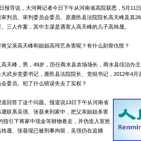
3日报导说，大河网记者今日下午从河南省高院获悉，5月11日
级审判员、审判委员会委员、原鹿邑县法院院长高天峰及其2
害。三人作案，其中主谋是遇害人高天峰的儿子高炜晟。

将父亲高天峰和姐姐高玮艺杀害呢？有什么刻骨仇恨？ 

人高天峰，男，49岁，历任商水县农场场长，商水县综治办
大武乡党委书记，鹿邑县法院院长、党组书记，2012年4月
会委员。犯了什么错误失去了实权？

道回答了这个问题。报道说13日下午从河南省
炜晟联系吴强、张葵来到家中，把父亲姐姐杀害
晟的指引下将家中现金等财物卷走，并伪造入室抢
高炜晟、张葵现已被刑事拘留，吴强仍在追捕