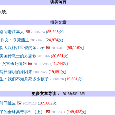
读者留言
反馈。
相关文章
别问老江本人
🖼️
(
85,945
次)
2013/2/24
零分作文：杀死船主
(
24,874
次)
2012/6/23
伪大汉奸江世俊的亲儿子
🖼️
(
96,116
次)
2011/4/13
美国传教士的方志敏
(
30,631
次)
2011/4/6
行”贪官杀死情妇
🖼️
(
41,744
次)
2010/12/19
院长辞职的原因来
(
19,691
次)
2006/9/22
生：我们不知杀死多少孩子
(
19,631
次)
2006/4/26
更多文章导读：
2013年5月13日
时间扯皮
🖼️
(
105,882
次)
2013/5/15
了的全球离奇事件（上）
🖼️
(
148,433
次)
2013/5/14