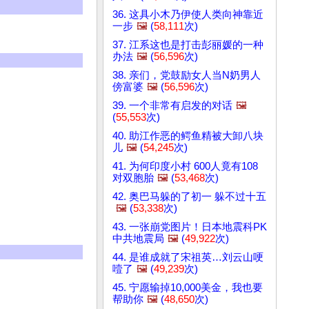
36. 这具小木乃伊使人类向神靠近
一步
🖼️
(
58,111
次)
37. 江系这也是打击彭丽媛的一种
办法
🖼️
(
56,596
次)
38. 亲们，党鼓励女人当N奶男人
傍富婆
🖼️
(
56,596
次)
39. 一个非常有启发的对话
🖼️
(
55,553
次)
40. 助江作恶的鳄鱼精被大卸八块
儿
🖼️
(
54,245
次)
41. 为何印度小村 600人竟有108
对双胞胎
🖼️
(
53,468
次)
42. 奥巴马躲的了初一 躲不过十五
🖼️
(
53,338
次)
43. 一张崩党图片！日本地震科PK
中共地震局
🖼️
(
49,922
次)
44. 是谁成就了宋祖英…刘云山哽
噎了
🖼️
(
49,239
次)
45. 宁愿输掉10,000美金，我也要
帮助你
🖼️
(
48,650
次)