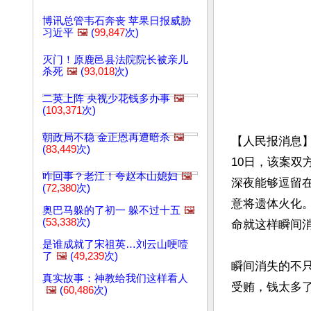
博讯总管韦石奔丧 苹果日报威胁
习近平
🖼️
(
99,847
次)
灭门！原鹿邑县法院院长被亲儿
杀死
🖼️
(
93,018
次)
二英上阵 央视少花钱多办事
🖼️
(
103,371
次)
朝政局不稳 金正恩再遭暗杀
🖼️
【人民报消息】
(
83,449
次)
10日，该案
咋回事？老江！夸赵本山媳妇
🖼️
深夜能够逗留
(
72,380
次)
意将遗体火化
奥巴马躲的了初一 躲不过十五
🖼️
(
53,338
次)
命就这样瞬间消
是谁成就了宋祖英…刘云山哽噎
了
🖼️
(
49,239
次)
瞬间消失的不
真实故事：神教给我们这样看人
受贿，钱太多了
🖼️
(
60,486
次)