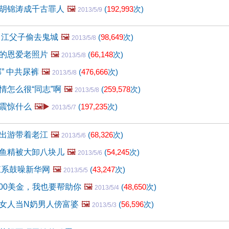
胡锦涛成千古罪人
🖼️
(
192,993
次)
2013/5/9
 江父子偷去鬼城
🖼️
(
98,649
次)
2013/5/8
的恩爱老照片
🖼️
(
66,148
次)
2013/5/8
” 中共尿裤
🖼️
(
476,666
次)
2013/5/8
情怎么很“同志”啊
🖼️
(
259,578
次)
2013/5/8
震惊什么
🖼️▶️
(
197,235
次)
2013/5/7
出游带着老江
🖼️
(
68,326
次)
2013/5/6
鱼精被大卸八块儿
🖼️
(
54,245
次)
2013/5/6
江系鼓噪新华网
🖼️
(
43,247
次)
2013/5/5
000美金，我也要帮助你
🖼️
(
48,650
次)
2013/5/4
女人当N奶男人傍富婆
🖼️
(
56,596
次)
2013/5/3