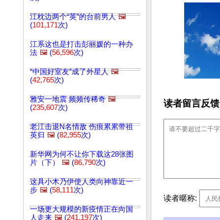
江枕边两个“英”的台前男人
🖼️
(
101,171
次)
江系这也是打击彭丽媛的一种办
法
🖼️
(
56,596
次)
“中国好室友”成了外星人
🖼️
(
42,765
次)
雅安一地震 频频传稀奇
🖼️
读者留言反馈
(
235,607
次)
老江击退N名情敌 伤痕累累带祖
英归
🖼️
(
82,955
次)
新华网为何不让你下载这28张图
片（下）
🖼️
(
86,790
次)
这具小木乃伊使人类向神靠近一
步
🖼️
(
58,111
次)
读者暱称:
一场更大规模的新疫情正在向国
人走来
🖼️
(
241,197
次)