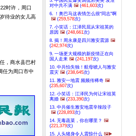
5. 中国民众爆笑调侃郭美美 发泄
对中共不满
🖼️
(
461,603
次)
22时许，周口
6. ！奥巴马这表情怎么很“同志”啊
8岁待业的女儿高
🖼️
(
259,578
次)
7. 小笑话：江泽民屈从宋祖英的
原因
🖼️
(
248,661
次)
8. 揭！周永康是四川雅安震源
🖼️
(
242,974
次)
9. 一场更大规模的新疫情正在向
国人走来
🖼️
(
241,197
次)
主任，商水县巴村
10. 中共怕失独！航母唬人与雅安
调任为周口市中
震灾
🖼️
(
238,645
次)
11. 雅安一地震 频频传稀奇
🖼️
(
235,607
次)
12. 小笑话：江泽民为何让宋祖英
离婚
🖼️
(
233,390
次)
13. 中共催生雅安地震辛辣段子
🖼️
(
228,893
次)
14. 无毒蔬菜，你在哪里？
🖼️
(
221,379
次)
15. 人头猪身令人震惊什么
🖼️▶️