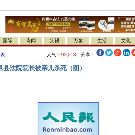
国际
奇闻
灾祸
万象
生活
文化
人气：
93,018
分享：
发表
邑县法院院长被亲儿杀死（图）