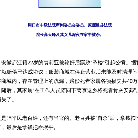
周口市中级法院审判委员会委员、原鹿邑县法院

院长高天峰及其女儿深夜在家中被杀。
安徽庐江籍22岁的袁莉亚被轮奸后蹊跷“坠楼”引起公愤。据
双方就赔偿已达成协议：服装商城在停止营业后未能及时清理
在商城内，存在管理上的疏漏，赔偿死者家属各项损失共40
。随后，其家属“在工作人员陪同下离京返乡将死者骨灰安葬”
失了。

只是咱平民老百姓，还有当官的。老百姓被“自杀”后，拿钱摆
，最后是拿钱把命摆平。
