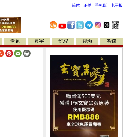
简体
-
正體
-
手机版
-
电子报
专题
寰宇
维权
视频
杂谈