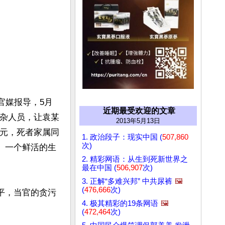
官媒报导，5月
近期最受欢迎的文章
闲杂人员，让袁某
2013年5月13日
万元，死者家属同
1. 政治段子：现实中国 (
507,860
次)
。一个鲜活的生
2. 精彩网语：从生到死新世界之
最在中国 (
506,907
次)
3. 正解“多难兴邦” 中共尿裤
🖼️
(
476,666
次)
平，当官的贪污
4. 极其精彩的19条网语
🖼️
(
472,464
次)