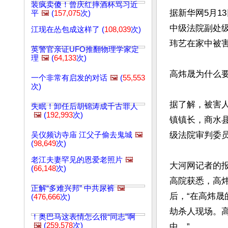
装疯卖傻！曾庆红摔酒杯骂习近
据新华网5月1
平
🖼️
(
157,075
次)
中级法院副处
江现在怂包成这样了 (
108,039
次)
玮艺在家中被
英警官亲证UFO推翻物理学家定
理
🖼️
(
64,133
次)
高炜晟为什么要
一个非常有启发的对话
🖼️
(
55,553
次)
据了解，被害
失眠！卸任后胡锦涛成千古罪人
🖼️
(
192,993
次)
镇镇长，商水县
级法院审判委员
吴仪频访寺庙 江父子偷去鬼城
🖼️
(
98,649
次)
老江夫妻罕见的恩爱老照片
🖼️
大河网记者的报
(
66,148
次)
高院获悉，高
正解“多难兴邦” 中共尿裤
🖼️
后，“在高炜
(
476,666
次)
劫杀人现场。
！奥巴马这表情怎么很“同志”啊
🖼️
(
259,578
次)
中。”
