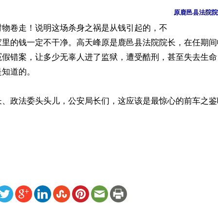
原鹿邑县法院院
财物卷走！说明这场杀身之祸是从钱引起的，不
家里的钱一定不干净。高天峰原是鹿邑县法院院长，在任期间
冤假错案，让多少无辜人进了监狱，遭受酷刑，甚至失去生命
知道的。

长、政法委头头儿，公安局长们，这应该是最惊心的前车之鉴吧
）
ww.renminbao.com/rmb/articles/2013/5/13/58224.html