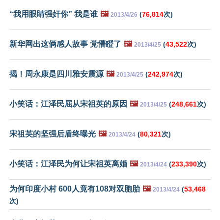
“我用眼睛强奸你” 我是谁
🖼️
(
76,814
次)
2013/4/26
新华网出这俩感人故事 党懵瞪了
🖼️
(
43,522
次)
2013/4/25
揭！周永康是四川雅安震源
🖼️
(
242,974
次)
2013/4/25
小笑话：江泽民屈从宋祖英的原因
🖼️
(
248,661
次)
2013/4/25
宋祖英的坚强后盾终曝光
🖼️
(
80,321
次)
2013/4/24
小笑话：江泽民为何让宋祖英离婚
🖼️
(
233,390
次)
2013/4/24
为何印度小村 600人竟有108对双胞胎
🖼️
(
53,468
2013/4/24
次)