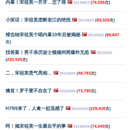
内幕！宋祖英一开牙…怎了得
🖼️
(
78,556
次)
2013/4/23
小笑话：宋祖英垄断老江的绝招
🖼️
(
83,329
次)
2013/4/23
维也纳宋祖英个唱内幕10年后被揭秘
🖼️
(
86,847
2013/4/22
次)
找答案！男子亲历波士顿德州两爆炸无恙
🖼️
2013/4/21
(
233,535
次)
二，宋祖英贵气亮相…
🖼️
(
48,783
次)
2013/4/20
擒首！罗干要不自在了
🖼️
(
73,795
次)
2013/4/20
H7N9来了，人禽一起流感了
🖼️
(
229,420
次)
2013/4/19
呵！揭宋祖英一生最在乎的事
🖼️
(
74,040
次)
2013/4/19