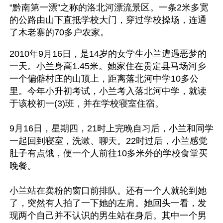
“黔南第一漂”之称的洛北河漂流景区。一条2米多宽
的公路由山下直抵学校大门，穿过学校操场，连通
了木老寨的70多户农家。
2010年9月16日，是14岁的女学生小兰遭遇恶梦的
一天。小兰身高1.45米。她家住在贵定县马场河乡
一个偏僻村庄的山顶上，距离落北河中学10多公
里。今年小升初考试，小兰考入落北河中学，就读
于该校初一(3)班，并在学校寝室住宿。
9月16日，星期四，21时上完晚自习后，小兰和同学
一起回到寝室，洗漱、聊天。22时过后，小兰感觉
肚子有点饿，便一个人前往10多米外的学校食堂买
晚餐。
小兰站在卖粉的窗口前排队。还有一个人就轮到她
了，突然有人拍了一下她的左肩。她回头一看，发
现两个自己并不认识的男生站在身后。其中一个男