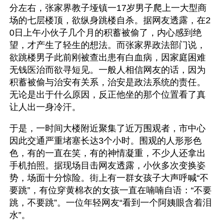
分左右，张家界教子垭镇一17岁男子爬上一大型商
场的七层楼顶，欲纵身跳楼自杀。据网友透露，在2
0日上午小伙子几个月的积蓄被偷了，内心感到绝
望，才产生了轻生的想法。而张家界政法部门说，
欲跳楼男子此前刚被查出患有白血病，因家庭困难
无钱医治而欲寻短见。一般人相信网友的话，因为
积蓄被偷与治安有关系，治安是政法系统的责任。
无论是出于什么原因，反正他坐的那个位置看了真
让人出一身冷汗。
于是，一时间大楼附近聚集了近万围观者，市中心
因此交通严重堵塞长达3个小时。围观的人形形色
色，有的一直在笑，有的神情凝重，不少人还拿出
手机拍照。据现场目击网友透露，小伙多次变换姿
势，场面十分惊险。街上有一群女孩子大声呼喊“不
要跳”，有位穿黄棉衣的女孩一直在喃喃自语：“不要
跳，不要跳”。一位年轻网友“看到一个阿姨眼含着泪
水”。