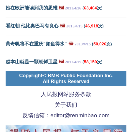
她在欧洲能读到我的思维
🖼️
(
63,464
次)
2013/4/16
看红朝 他比奥巴马有良心
🖼️
(
46,918
次)
2013/4/15
黄奇帆将不在重庆"如鱼得水"
🖼️
(
50,026
次)
2013/4/15
赵本山就是一颗朝鲜卫星
🖼️
(
58,150
次)
2013/4/15
Copyright© RMB Public Foundation Inc.
All Rights Reserved
人民报网站服务条款
关于我们
反馈信箱：
editor@renminbao.com