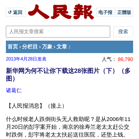
↺ 返回 
电子报
正體版
首页
分栏目
万象
文章
›
›
›
：
2013年4月28日
发表
人气：
86,790
新华网为何不让你下载这28张图片（下）（多
图）
诸葛仁
【人民报消息】（接上）
什么时候老人跌倒街头无人救助呢？是从2006年11
月20日的彭宇案开始，南京的徐寿兰老太太赶公交
时跌倒，彭宇将老太太扶起送往医院，还垫上钱。