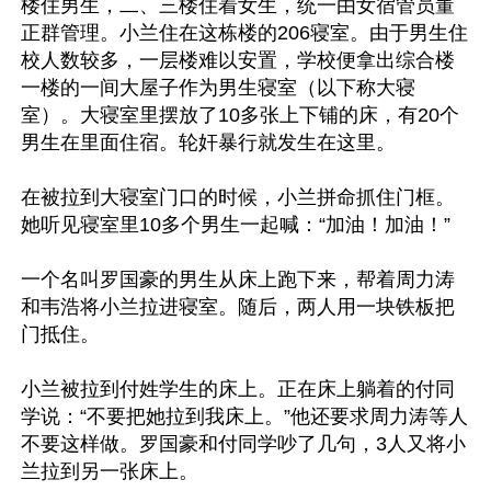
楼住男生，二、三楼住着女生，统一由女宿管员董
正群管理。小兰住在这栋楼的206寝室。由于男生住
校人数较多，一层楼难以安置，学校便拿出综合楼
一楼的一间大屋子作为男生寝室（以下称大寝
室）。大寝室里摆放了10多张上下铺的床，有20个
男生在里面住宿。轮奸暴行就发生在这里。
在被拉到大寝室门口的时候，小兰拼命抓住门框。
她听见寝室里10多个男生一起喊：“加油！加油！”
一个名叫罗国豪的男生从床上跑下来，帮着周力涛
和韦浩将小兰拉进寝室。随后，两人用一块铁板把
门抵住。
小兰被拉到付姓学生的床上。正在床上躺着的付同
学说：“不要把她拉到我床上。”他还要求周力涛等人
不要这样做。罗国豪和付同学吵了几句，3人又将小
兰拉到另一张床上。