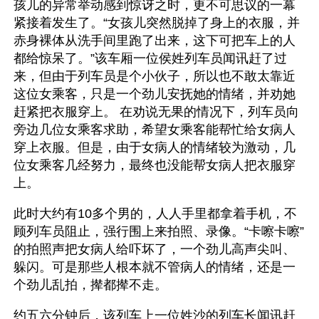
孩儿的异常举动感到惊讶之时，更不可思议的一幕
紧接着发生了。“女孩儿突然脱掉了身上的衣服，并
赤身裸体从洗手间里跑了出来，这下可把车上的人
都给惊呆了。”该车厢一位侯姓列车员闻讯赶了过
来，但由于列车员是个小伙子，所以也不敢太靠近
这位女乘客，只是一个劲儿安抚她的情绪，并劝她
赶紧把衣服穿上。 在劝说无果的情况下，列车员向
旁边几位女乘客求助，希望女乘客能帮忙给女病人
穿上衣服。但是，由于女病人的情绪较为激动，几
位女乘客几经努力，最终也没能帮女病人把衣服穿
上。 
此时大约有10多个男的，人人手里都拿着手机，不
顾列车员阻止，强行围上来拍照、录像。“卡嚓卡嚓”
的拍照声把女病人给吓坏了，一个劲儿高声尖叫、
躲闪。可是那些人根本就不管病人的情绪，还是一
个劲儿乱拍，撵都撵不走。
约五六分钟后，该列车上一位姓沙的列车长闻讯赶