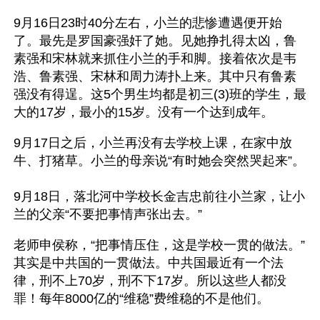
9月16日23时40分左右，小兰的悲惨遭遇便开始
了。最先是罗国豪强奸了她。见她挣扎得太凶，鲁
素强和宋林就来抓住小兰的手和脚。接着依次是韦
浩、鲁素强、宋林和周力涛扑上来。其中只有鲁素
强没有得逞。这5个男生均都是初三(3)班的学生，最
大的17岁，最小的15岁。没有一个达到成年。
9月17日之后，小兰再没有去学校上课，在家中放
牛、打猪草。小兰的母亲说“有时她会突然哭起来”。
9月18日，落北河中学校长金吉忠前往小兰家，让小
兰的父亲“不要把事情声张出去。”
老师申侯称，“把事情压住，这是学校一贯的做法。”
其实是中共国的一贯做法。中共国最近有一个法
律，刑不上70岁，刑不下17岁。所以这些人都没
罪！每年8000亿的“维稳”费维稳的不是他们。  