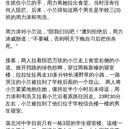
生抓住小兰的手，用力将她拉出食堂。当时没有任
何人阻拦。后来，小兰得知这两个男生是学校三(3)
班的周力涛和韦浩。
周力涛对小兰说，“陪我们玩吧！”遭到拒绝后，周力
涛威胁道：“不要喊，否则明天下晚自习后把你杀
死。”
接着，两人拉着惊恐万状的小兰走上食堂右侧的小
道。掀开挡路的绿色纱网，穿过两栋新修的寝室
楼，拉拉扯扯再走10多分钟长满野草的小路，一路
哭泣的小兰被拉到了学校后面的一个坟山。 两人将
小兰紧紧地抱住她，僵持近半个小时后未得逞，周
力涛和韦浩又拉着小兰沿着原路往回走。23时30分
左右，小兰被拉到了他们位于学校综合楼一楼的男
生寝室。
落北河中学目前只有一栋3层的学生寝室楼。该楼一