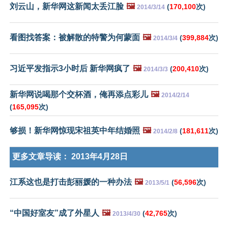
刘云山，新华网这新闻太丢江脸
🖼️
(
170,100
次)
2014/3/14
看图找答案：被解散的特警为何蒙面
🖼️
(
399,884
次)
2014/3/4
习近平发指示3小时后 新华网疯了
🖼️
(
200,410
次)
2014/3/3
新华网说喝那个交杯酒，俺再添点彩儿
🖼️
2014/2/14
(
165,095
次)
够损！新华网惊现宋祖英中年结婚照
🖼️
(
181,611
次)
2014/2/8
更多文章导读：
2013年4月28日
江系这也是打击彭丽媛的一种办法
🖼️
(
56,596
次)
2013/5/1
“中国好室友”成了外星人
🖼️
(
42,765
次)
2013/4/30