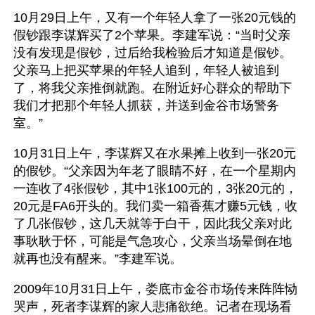
10月29日上午，又有一个年轻人拿了一张20元钱的
假钞跟李谋辉买了2个苹果。李建军说：“当时父亲
没有发现是假钞，过后给我检验后才知道是假钞。
父亲马上把买苹果的年轻人追到，年轻人被追到
了，将我父亲推倒就跑。在附近好心群众的帮助下
我们才把那个年轻人抓获，并送到金谷市场警务
室。”
10月31日上午，李谋辉又在水果摊上收到一张20元
的假钞。“父亲因为年老了眼睛不好，在一个星期内
一连收了4张假钞，其中1张100元的，3张20元的，
20元是FA6开头的。我们卖一箱香蕉才赚5元钱，收
了几张假钞，这几天就等于白干，因此我父亲对此
事耿耿于怀，可能是气急攻心，父亲当场晕倒在地
就再也没有醒来。”李建军说。
2009年10月31日上午，娄底市金谷市场传来阵阵恸
哭声，死者李谋辉的家人悲痛欲绝。记者在现场看