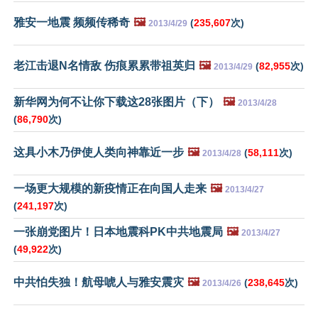
雅安一地震 频频传稀奇
🖼️
(
235,607
次)
2013/4/29
老江击退N名情敌 伤痕累累带祖英归
🖼️
(
82,955
次)
2013/4/29
新华网为何不让你下载这28张图片（下）
🖼️
2013/4/28
(
86,790
次)
这具小木乃伊使人类向神靠近一步
🖼️
(
58,111
次)
2013/4/28
一场更大规模的新疫情正在向国人走来
🖼️
2013/4/27
(
241,197
次)
一张崩党图片！日本地震科PK中共地震局
🖼️
2013/4/27
(
49,922
次)
中共怕失独！航母唬人与雅安震灾
🖼️
(
238,645
次)
2013/4/26