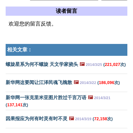
读者留言
欢迎您的留言反馈。
相关文章：
螺旋星系为何不螺旋 天文学家挠头
🖼️
(
221,027
次)
2014/3/25
新华网这要闻让江泽民魂飞魄散
🖼️
(
186,096
次)
2014/3/22
新华网一张克里米亚图片胜过千言万语
🖼️
2014/3/21
(
137,141
次)
因果报应为何有时灵有时不灵
🖼️
(
72,158
次)
2014/3/19