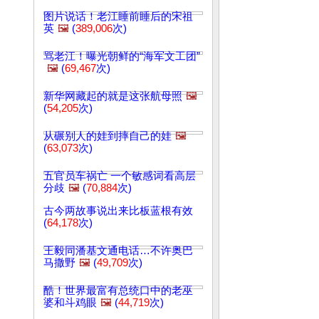
图片说话！老江睡前睡后的宋祖
英
🖼️
(
389,006
次)
骂老江！曝光朝鲜的“海军文工团”
🖼️
(
69,467
次)
新华网藏起的就是这张航母照
🖼️
(
54,205
次)
从碾别人的娃到摔自己的娃
🖼️
(
63,073
次)
五官员车祸亡 一个敏感词看高层
分歧
🖼️
(
70,884
次)
古今两故事说出来比板蓝根有效
(
64,178
次)
王毅同潘基文通电话…不许奥巴
马撒野
🖼️
(
49,709
次)
酷！世界最富有总统口中的老巫
婆和斗鸡眼
🖼️
(
44,719
次)