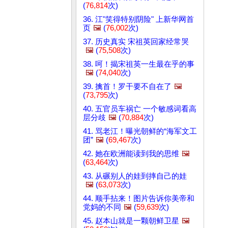
(
76,814
次)
36. 江"笑得特别阴险" 上新华网首
页
🖼️
(
76,002
次)
37. 历史真实 宋祖英回家经常哭
🖼️
(
75,508
次)
38. 呵！揭宋祖英一生最在乎的事
🖼️
(
74,040
次)
39. 擒首！罗干要不自在了
🖼️
(
73,795
次)
40. 五官员车祸亡 一个敏感词看高
层分歧
🖼️
(
70,884
次)
41. 骂老江！曝光朝鲜的“海军文工
团”
🖼️
(
69,467
次)
42. 她在欧洲能读到我的思维
🖼️
(
63,464
次)
43. 从碾别人的娃到摔自己的娃
🖼️
(
63,073
次)
44. 顺手拈来！图片告诉你美帝和
党妈的不同
🖼️
(
59,639
次)
45. 赵本山就是一颗朝鲜卫星
🖼️