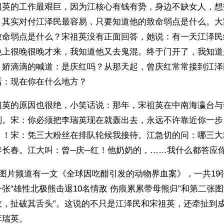
祖英的工作最艰巨，因为江核心有钱有势，身边不缺女人，想
：其实对付江泽民最容易，只要知道他的致命弱点是什么。大
致命弱点是什么？宋祖英没有正面回答，她说：有一天江泽民
晚上很晚很晚才来，我知道他又去鬼混。终于门开了，我知道
，娇滴滴的喊道：是庆红吗？从那天起，曾庆红常常接到江泽
：现在你在什么地方？ 
祖英的原因也很绝，小笑话说：那年，宋祖英在中南海瀛台与
判。宋：你必须把李瑞英现在就轰出去，永远不许靠近你一步
？！宋：凭三大粉丝在排队轮候我接待。江急切的问：哪三大
长春。江大叫：曾─庆─红！他奶奶的，……我什么都答应你
网图片频道有一文《全球因吃醋引发的动物界血案》，一共19
张“雄性北极熊击退10名情敌 伤痕累累带母熊归”和第二张图
敌，扯破其舌头”。这说的不只是江泽民和宋祖英，还牵扯到
李瑞英。