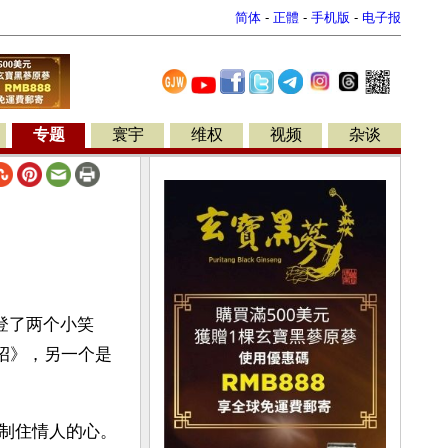
简体
-
正體
-
手机版
-
电子报
专题
寰宇
维权
视频
杂谈
登了两个小笑
绝招》，另一个是
制住情人的心。