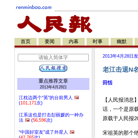
首页
要闻
内幕
时事
幽默
2013年4月28日
老江击退N
重点推荐文章
田恬
2013年4月28日
江枕边两个“英”的台前男人
🖼️
【人民报消息】
(
101,171
次)
话，一个是原载
江系这也是打击彭丽媛的一种办
原载于人民报2
法
🖼️
(
56,596
次)
“中国好室友”成了外星人
🖼️
宋祖英的那个
(
42,765
次)