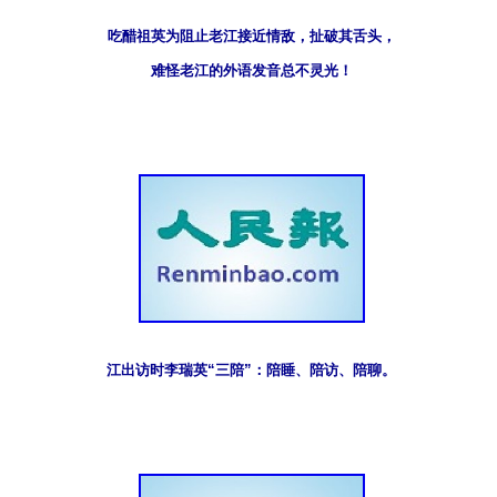
吃醋祖英为阻止老江接近情敌，扯破其舌头，
难怪老江的外语发音总不灵光！
江出访时李瑞英“三陪”：陪睡、陪访、陪聊。