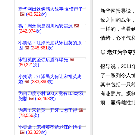
新华网出这俩感人故事 党懵瞪了
新华网报导说
🖼️
(
43,522
次)
敌之间的战争
揭！周永康是四川雅安震源
🖼️
一样的，当看
(
242,974
次)
情绪，心平气
小笑话：江泽民屈从宋祖英的原
因
🖼️
(
248,661
次)
◎ 
老江为争夺
宋祖英的坚强后盾终曝光
🖼️
(
80,321
次)
报导说，2011
了一系列令人
小笑话：江泽民为何让宋祖英离
婚
🖼️
(
233,390
次)
其中包括一只雄
有趣照片。摄制
为何印度小村 600人竟有108对双
胞胎
🖼️
(
53,468
次)
痕，赢得雌性北
内幕！宋祖英一开牙…怎了得
🖼️
(
78,556
次)
小笑话：宋祖英垄断老江的绝招
🖼️
(
83,329
次)