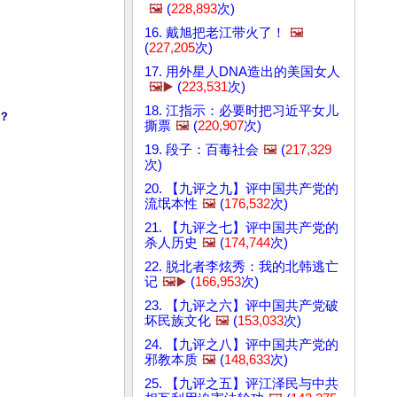
🖼️
(
228,893
次)
16. 戴旭把老江带火了！
🖼️
(
227,205
次)
17. 用外星人DNA造出的美国女人
🖼️▶️
(
223,531
次)
18. 江指示：必要时把习近平女儿
？
撕票
🖼️
(
220,907
次)
19. 段子：百毒社会
🖼️
(
217,329
次)
20. 【九评之九】评中国共产党的
流氓本性
🖼️
(
176,532
次)
21. 【九评之七】评中国共产党的
杀人历史
🖼️
(
174,744
次)
22. 脱北者李炫秀：我的北韩逃亡
记
🖼️▶️
(
166,953
次)
23. 【九评之六】评中国共产党破
坏民族文化
🖼️
(
153,033
次)
24. 【九评之八】评中国共产党的
邪教本质
🖼️
(
148,633
次)
25. 【九评之五】评江泽民与中共