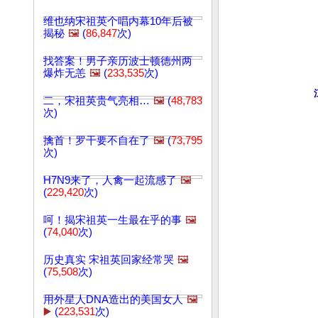
维也纳宋祖英个唱内幕10年后被
揭秘
🖼️
(
86,847
次)
找答案！男子亲历波士顿德州两
爆炸无恙
🖼️
(
233,535
次)
二，宋祖英贵气亮相…
🖼️
(
48,783
次)
擒首！罗干要不自在了
🖼️
(
73,795
次)
H7N9来了，人禽一起流感了
🖼️
(
229,420
次)
呵！揭宋祖英一生最在乎的事
🖼️
(
74,040
次)
历史真实 宋祖英回家经常哭
🖼️
(
75,508
次)
用外星人DNA造出的美国女人
🖼️
▶️
(
223,531
次)