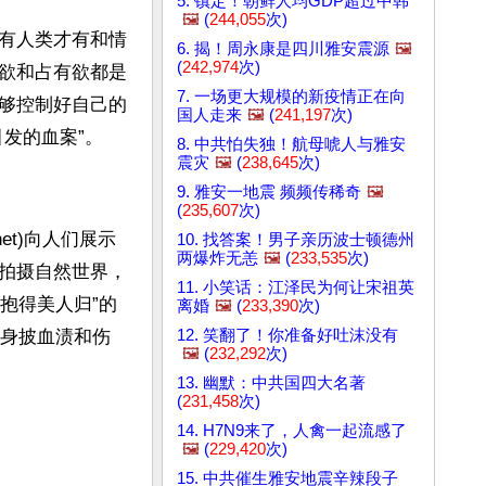
5. 镇定！朝鲜人均GDP超过中韩
🖼️
(
244,055
次)
有人类才有和情
6. 揭！周永康是四川雅安震源
🖼️
(
242,974
次)
欲和占有欲都是
7. 一场更大规模的新疫情正在向
够控制好自己的
国人走来
🖼️
(
241,197
次)
发的血案”。
8. 中共怕失独！航母唬人与雅安
震灾
🖼️
(
238,645
次)
9. 雅安一地震 频频传稀奇
🖼️
(
235,607
次)
net)向人们展示
10. 找答案！男子亲历波士顿德州
两爆炸无恙
🖼️
(
233,535
次)
拍摄自然世界，
11. 小笑话：江泽民为何让宋祖英
抱得美人归”的
离婚
🖼️
(
233,390
次)
12. 笑翻了！你准备好吐沫没有
，身披血渍和伤
🖼️
(
232,292
次)
13. 幽默：中共国四大名著
(
231,458
次)
14. H7N9来了，人禽一起流感了
🖼️
(
229,420
次)
15. 中共催生雅安地震辛辣段子