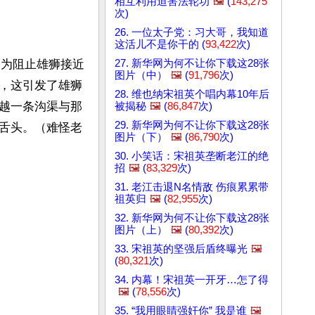
相互利用迫害法轮功
🖼️
(
143,275
次)
26. 一位太子党：习大哥，我知道
这活儿不是你干的 (
93,422
次)
27. 新华网为何不让你下载这28张
狮为阻止雄狮接近
图片（中）
🖼️
(
91,796
次)
，这引发了雄狮
28. 维也纳宋祖英个唱内幕10年后
越一条沟渠与那
被揭秘
🖼️
(
86,847
次)
29. 新华网为何不让你下载这28张
舌头。（难怪老
图片（下）
🖼️
(
86,790
次)
30. 小笑话：宋祖英垄断老江的绝
招
🖼️
(
83,329
次)
31. 老江击退N名情敌 伤痕累累带
祖英归
🖼️
(
82,955
次)
32. 新华网为何不让你下载这28张
图片（上）
🖼️
(
80,392
次)
33. 宋祖英的坚强后盾终曝光
🖼️
(
80,321
次)
34. 内幕！宋祖英一开牙…怎了得
🖼️
(
78,556
次)
35. “我用眼睛强奸你” 我是谁
🖼️