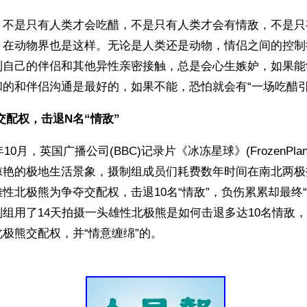
，不是只有人类才会吃醋，不是只有人类才会有情敌，不是只
，在动物界也是这样。无论是人类还是动物，情侣之间的控制
到自己的伴侣和其他异性亲密接触，总是会心生嫉妒，如果能
和的和伴侣沟通是最好的，如果不能，恐怕就会有“一场吃醋引
交配权，击退N名“情敌”
年10月，英国广播公司(BBC)记录片《冰冻星球》(FrozenPla
惊艳的极地生活景象，摄制组成员们耗费数年时间在南北两极
性北极熊为争夺交配权，击退10名“情敌”，负伤累累却最终“
组用了14天拍摄一头雄性北极熊是如何击退多达10名情敌
极熊交配权，并“情意缠绵”的。