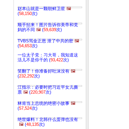
赵本山就是一颗朝鲜卫星
🖼️
(
58,150
次)
顺手拈来！图片告诉你美帝和党
妈的不同
🖼️
(
59,639
次)
TVBS骂金正恩 泄了中共的密
🖼️
(
54,653
次)
一位太子党：习大哥，我知道这
活儿不是你干的 (
93,422
次)
笑翻了！你准备好吐沫没有
🖼️
(
232,292
次)
江指示：必要时把习近平女儿撕
票
🖼️
(
220,907
次)
林肯当上总统的绝密小故事
🖼️
(
57,524
次)
绝世爆料！北韩什么蛋弹也没有
🖼️
(
48,135
次)