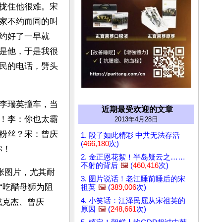
拢住他很难。宋
家不约而同的叫
约好了一早就
是他，于是我很
民的电话，劈头
李瑞英撞车，当
近期最受欢迎的文章
！李：你也太霸
2013年4月28日
粉丝？宋：曾庆
1. 段子如此精彩 中共无法存活
(
466,180
次)
！ 
2. 金正恩花絮！半岛疑云之……
不射的背后
🖼️
(
460,416
次)
张图片，尤其耐
3. 图片说话！老江睡前睡后的宋
“吃醋母狮为阻
祖英
🖼️
(
389,006
次)
4. 小笑话：江泽民屈从宋祖英的
成克杰、曾庆
原因
🖼️
(
248,661
次)