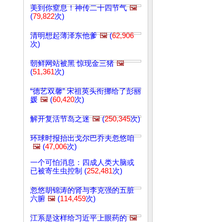
美到你窒息！神传二十四节气
🖼️
(
79,822
次)
清明想起薄泽东他爹
🖼️
(
62,906
次)
朝鲜网站被黑 惊现金三猪
🖼️
(
51,361
次)
“德艺双馨” 宋祖英头衔挪给了彭丽
媛
🖼️
(
60,420
次)
解开复活节岛之迷
🖼️
(
250,345
次)
环球时报抬出戈尔巴乔夫忽悠咱
🖼️
(
47,006
次)
一个可怕消息：四成人类大脑或
已被寄生虫控制 (
252,481
次)
忽悠胡锦涛的肾与李克强的五脏
六腑
🖼️
(
114,459
次)
江系是这样给习近平上眼药的
🖼️