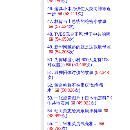
(
58,150
次)
46. 这具小木乃伊使人类向神靠近
一步
🖼️
(
58,111
次)
47. 林肯当上总统的绝密小故事
🖼️
(
57,524
次)
48. TVBS骂金正恩 泄了中共的密
🖼️
(
54,653
次)
49. 新华网藏起的就是这张航母照
🖼️
(
54,205
次)
50. 为何印度小村 600人竟有108
对双胞胎
🖼️
(
53,468
次)
51. 狐狸附体讨债的故事 (
52,348
次)
52. 黄奇帆将不在重庆"如鱼得
水"
🖼️
(
50,026
次)
53. 一张崩党图片！日本地震科PK
中共地震局
🖼️
(
49,922
次)
54. 动向杂志给周永康捧臭脚
🖼️
(
48,999
次)
55. 二，宋祖英贵气亮相…
🖼️
(
48,783
次)