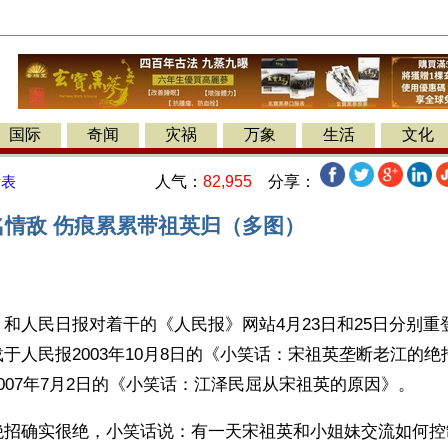
国际
奇闻
灾祸
万象
生活
文化
人气：
82,955
分享：
发表
名情敌 伤痕累累带祖英归（多图）
和人民日报对着干的《人民报》网站4月23日和25日分别重
于人民报2003年10月8日的《小笑话：宋祖英垄断老江的
007年7月2日的《小笑话：江泽民屈从宋祖英的原因》。
绝招确实很绝，小笑话说：有一天宋祖英和小姐妹交流如何控