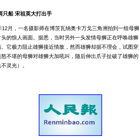
两只船 宋祖英大打出手 
8年12月，一名摄影师在博茨瓦纳奥卡万戈三角洲拍到一组母
舌头的惊人画面。据悉，当时另外一头发情母狮正在呼唤雄狮
满。它极力阻止雄狮接近情敌，然而雄狮却据不理会，试图穿
愤怒不堪的母狮对雄狮大加吼叫，随后伸出爪子扯破了雄狮的
总不灵光）。