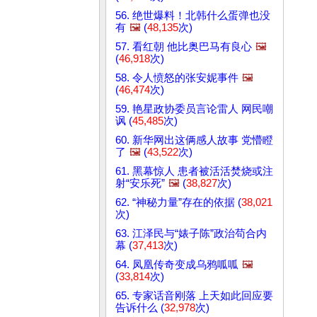
56. 绝世爆料！北韩什么蛋弹也没
有
🖼️
(
48,135
次)
57. 看红朝 他比奥巴马有良心
🖼️
(
46,918
次)
58. 令人愤怒的张安妮事件
🖼️
(
46,474
次)
59. 艳星政协委员言论雷人 网民嘲
讽 (
45,485
次)
60. 新华网出这俩感人故事 党懵瞪
了
🖼️
(
43,522
次)
61. 黑幕惊人 患者被活活焚烧或注
射“安乐死”
🖼️
(
38,827
次)
62. “神秘力量”存在的依据 (
38,021
次)
63. 江泽民与“婊子陈”政治苟合内
幕 (
37,413
次)
64. 凤凰传奇变成乌鸦呱呱
🖼️
(
33,814
次)
65. 专家话音刚落 上天如此回应要
告诉什么 (
32,978
次)