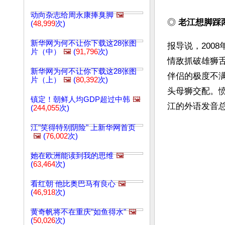
动向杂志给周永康捧臭脚
🖼️
◎ 
老江想脚踩
(
48,999
次)
新华网为何不让你下载这28张图
报导说，200
片（中）
🖼️
(
91,796
次)
情敌抓破雄狮
新华网为何不让你下载这28张图
伴侣的极度不
片（上）
🖼️
(
80,392
次)
头母狮交配。
镇定！朝鲜人均GDP超过中韩
🖼️
江的外语发音
(
244,055
次)
江"笑得特别阴险" 上新华网首页
🖼️
(
76,002
次)
她在欧洲能读到我的思维
🖼️
(
63,464
次)
看红朝 他比奥巴马有良心
🖼️
(
46,918
次)
黄奇帆将不在重庆"如鱼得水"
🖼️
(
50,026
次)