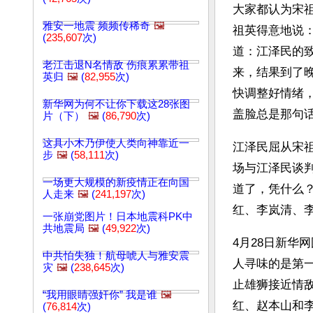
大家都认为宋
雅安一地震 频频传稀奇
🖼️
祖英得意地说
(
235,607
次)
道：江泽民的
老江击退N名情敌 伤痕累累带祖
来，结果到了
英归
🖼️
(
82,955
次)
快调整好情绪
新华网为何不让你下载这28张图
盖脸总是那句话
片（下）
🖼️
(
86,790
次)
这具小木乃伊使人类向神靠近一
江泽民屈从宋
步
🖼️
(
58,111
次)
场与江泽民谈
一场更大规模的新疫情正在向国
道了，凭什么
人走来
🖼️
(
241,197
次)
红、李岚清、李
一张崩党图片！日本地震科PK中
共地震局
🖼️
(
49,922
次)
4月28日新华
中共怕失独！航母唬人与雅安震
人寻味的是第一
灾
🖼️
(
238,645
次)
止雄狮接近情
“我用眼睛强奸你” 我是谁
🖼️
红、赵本山和
(
76,814
次)