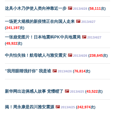
这具小木乃伊使人类向神靠近一步
🖼️
(
58,111
次)
2013/4/28
一场更大规模的新疫情正在向国人走来
🖼️
2013/4/27
(
241,197
次)
一张崩党图片！日本地震科PK中共地震局
🖼️
2013/4/27
(
49,922
次)
中共怕失独！航母唬人与雅安震灾
🖼️
(
238,645
次)
2013/4/26
“我用眼睛强奸你” 我是谁
🖼️
(
76,814
次)
2013/4/26
新华网出这俩感人故事 党懵瞪了
🖼️
(
43,522
次)
2013/4/25
揭！周永康是四川雅安震源
🖼️
(
242,974
次)
2013/4/25