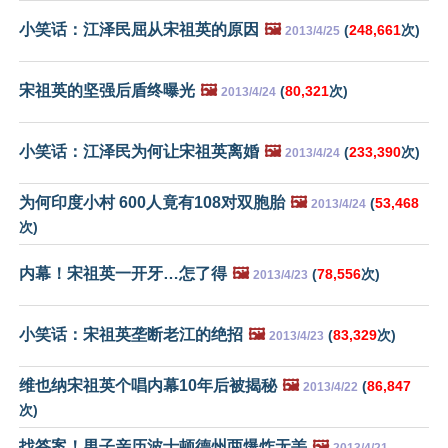
小笑话：江泽民屈从宋祖英的原因
🖼️
(
248,661
次)
2013/4/25
宋祖英的坚强后盾终曝光
🖼️
(
80,321
次)
2013/4/24
小笑话：江泽民为何让宋祖英离婚
🖼️
(
233,390
次)
2013/4/24
为何印度小村 600人竟有108对双胞胎
🖼️
(
53,468
2013/4/24
次)
内幕！宋祖英一开牙…怎了得
🖼️
(
78,556
次)
2013/4/23
小笑话：宋祖英垄断老江的绝招
🖼️
(
83,329
次)
2013/4/23
维也纳宋祖英个唱内幕10年后被揭秘
🖼️
(
86,847
2013/4/22
次)
找答案！男子亲历波士顿德州两爆炸无恙
🖼️