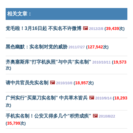
相关文章：
党毛啦！3月16日起 不实名不许微博
🖼️
(
39,439
次)
2012/2/8
黑色幽默：实名制对党的威胁
(
127,542
次)
2011/7/27
齐奥塞斯库“打字机执照”与中共“实名制”
(
19,573
2010/10/11
次)
请中共官员先实名制
🖼️
(
18,957
次)
2010/10/8
广州实行“买菜刀实名制” 中共草木皆兵
🖼️
(
18,293
2010/9/14
次)
手机实名制！公安又得多几个“积劳成疾”
🖼️
2010/8/22
(
35,799
次)