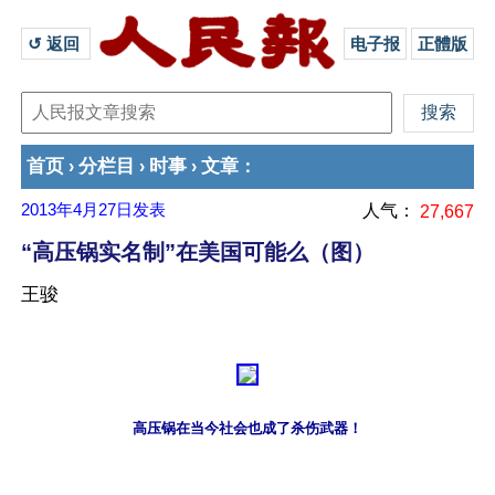
↺ 返回 
电子报
正體版
首页
分栏目
时事
文章
›
›
›
：
2013年4月27日
发表
人气：
27,667
“高压锅实名制”在美国可能么（图）
王骏
高压锅在当今社会也成了杀伤武器！