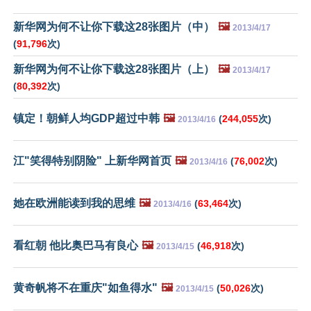
新华网为何不让你下载这28张图片（中）
🖼️
2013/4/17
(
91,796
次)
新华网为何不让你下载这28张图片（上）
🖼️
2013/4/17
(
80,392
次)
镇定！朝鲜人均GDP超过中韩
🖼️
(
244,055
次)
2013/4/16
江"笑得特别阴险" 上新华网首页
🖼️
(
76,002
次)
2013/4/16
她在欧洲能读到我的思维
🖼️
(
63,464
次)
2013/4/16
看红朝 他比奥巴马有良心
🖼️
(
46,918
次)
2013/4/15
黄奇帆将不在重庆"如鱼得水"
🖼️
(
50,026
次)
2013/4/15