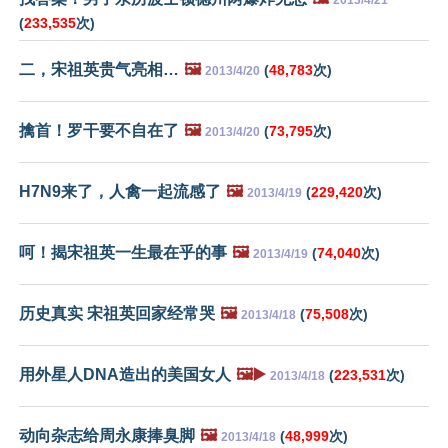
2013/4/21
(
233,535
次)
二，宋祖英贵气亮相…
🖼️
(
48,783
次)
2013/4/20
擒首！罗干要不自在了
🖼️
(
73,795
次)
2013/4/20
H7N9来了，人禽一起流感了
🖼️
(
229,420
次)
2013/4/19
呵！揭宋祖英一生最在乎的事
🖼️
(
74,040
次)
2013/4/19
历史真实 宋祖英回家经常哭
🖼️
(
75,508
次)
2013/4/18
用外星人DNA造出的美国女人
🖼️▶️
(
223,531
次)
2013/4/18
动向杂志给周永康捧臭脚
🖼️
(
48,999
次)
2013/4/18