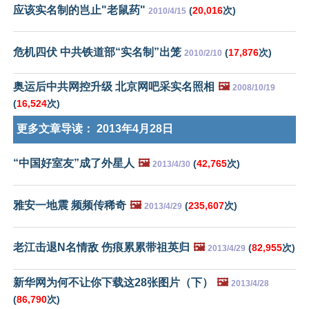
应该实名制的岂止"老鼠药"
(
20,016
次)
2010/4/15
危机四伏 中共铁道部“实名制”出笼
(
17,876
次)
2010/2/10
奥运后中共网控升级 北京网吧采实名照相
🖼️
2008/10/19
(
16,524
次)
更多文章导读：
2013年4月28日
“中国好室友”成了外星人
🖼️
(
42,765
次)
2013/4/30
雅安一地震 频频传稀奇
🖼️
(
235,607
次)
2013/4/29
老江击退N名情敌 伤痕累累带祖英归
🖼️
(
82,955
次)
2013/4/29
新华网为何不让你下载这28张图片（下）
🖼️
2013/4/28
(
86,790
次)