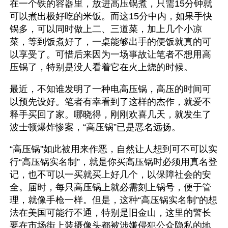
在一个铁的容器里，放进高压锅煮，只需15分钟就
可以煮出极好吃的米饭。而这15分中内，如果手快
锅多，可以同时做上二、三道菜，加上几个小凉
菜，等到饭煮好了，一桌能够出手的便饭就真的可
以享受了。可惜后来因为一场事故让笔者不想用高
压锅了，特别是没人看着它在火上烧的时候。
最近，不知谁发明了一种电高压锅，高压的时间可
以预先设好。笔者有幸看到了这样的杰作，就爱不
释手买回了家。哪晓得，刚刚欢喜几天，就发生了
波士顿爆炸惨案，“高压锅”已是恶名远扬。
“高压锅”如此被用来作恶，自然让人想到可不可以实
行“高压锅实名制”，就是你买高压锅时必须用真名登
记，也不可以一买就买上好几个，以保障社会的安
全。届时，每只高压锅上就必需刻上锅号，便于管
理，就像手枪一样。但是，这种“高压锅实名制”的想
法在美国可能行不通，特别是旧金山，这里的警长
要在市场街上装摄像头都被涉嫌侵犯公众隐私的地