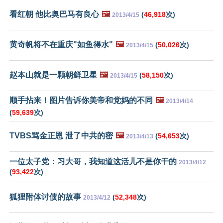
看红朝 他比奥巴马有良心
🖼️
(
46,918
次)
2013/4/15
黄奇帆将不在重庆"如鱼得水"
🖼️
(
50,026
次)
2013/4/15
赵本山就是一颗朝鲜卫星
🖼️
(
58,150
次)
2013/4/15
顺手拈来！图片告诉你美帝和党妈的不同
🖼️
2013/4/14
(
59,639
次)
TVBS骂金正恩 泄了中共的密
🖼️
(
54,653
次)
2013/4/13
一位太子党：习大哥，我知道这活儿不是你干的
2013/4/12
(
93,422
次)
狐狸附体讨债的故事
(
52,348
次)
2013/4/12