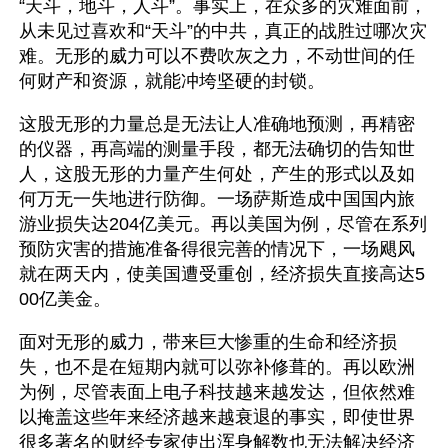
“天斗，地斗，人斗”。事实上，在众多的灾难面前，
从未见过喜欢和“天斗”的中共，真正的战胜过哪次灾
难。无形的威力可以不费吹灰之力，不动世间的任
何财产和资源，就能冲垮坚硬的封锁。
这股无形的力量总是无法让人准确地预测，再精密
的仪器，再高端的测量手段，都无法确切的告知世
人，这股无形的力量产生何处，产生的形式以及如
何万无一失地进行防御。一场萨斯造成中国国内旅
游业损失达204亿美元。再以美国为例，尽管在系列
预防灾害的措施准备得很完善的情况下，一场飓风
就在两天内，使美国遭受重创，经济损失直接高达5
00亿美金。
面对无形的威力，带来巨大惨重的生命和经济损
失，也不是在短期内就可以弥补修葺的。再以欧洲
为例，尽管表面上电子科技越来越发达，但依然难
以掩盖这些年来经济越来越衰退的事实，即使世界
很多著名的财经专家使出浑身解数也无法解决经济