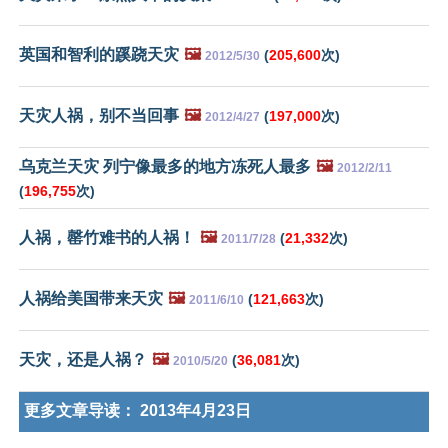
英国和智利的蹊跷天灾
🖼️
(
205,600
次)
2012/5/30
天灾人祸，别不当回事
🖼️
(
197,000
次)
2012/4/27
乌克兰天灾 列宁像最多的地方冻死人最多
🖼️
2012/2/11
(
196,755
次)
人祸，罄竹难书的人祸！
🖼️
(
21,332
次)
2011/7/28
人祸给美国带来天灾
🖼️
(
121,663
次)
2011/6/10
天灾，还是人祸？
🖼️
(
36,081
次)
2010/5/20
更多文章导读：
2013年4月23日