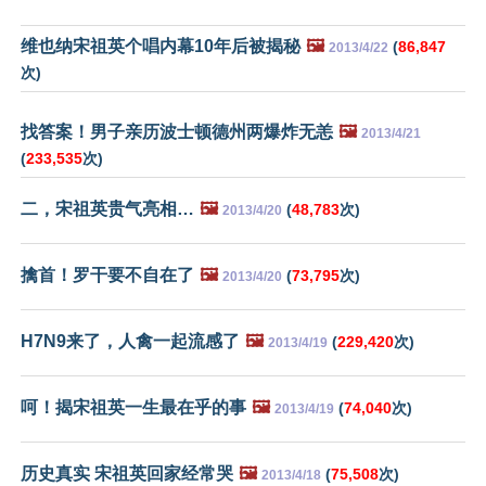
维也纳宋祖英个唱内幕10年后被揭秘
🖼️
(
86,847
2013/4/22
次)
找答案！男子亲历波士顿德州两爆炸无恙
🖼️
2013/4/21
(
233,535
次)
二，宋祖英贵气亮相…
🖼️
(
48,783
次)
2013/4/20
擒首！罗干要不自在了
🖼️
(
73,795
次)
2013/4/20
H7N9来了，人禽一起流感了
🖼️
(
229,420
次)
2013/4/19
呵！揭宋祖英一生最在乎的事
🖼️
(
74,040
次)
2013/4/19
历史真实 宋祖英回家经常哭
🖼️
(
75,508
次)
2013/4/18