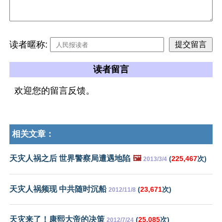
读者暱称:
读者留言
欢迎您的留言反馈。
相关文章：
天灾人祸之后 世界警察局遭遇地陷
🖼️
(
225,467
次)
2013/3/4
天灾人祸频现 中共随时沉船
(
23,671
次)
2012/11/8
天灾来了！康熙大帝的决策
(
25,085
次)
2012/7/24