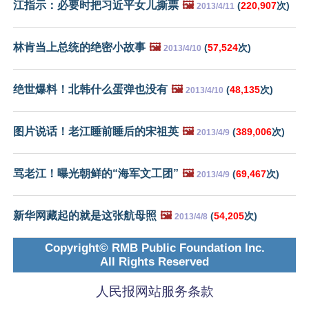
江指示：必要时把习近平女儿撕票
🖼️
(
220,907
次)
2013/4/11
林肯当上总统的绝密小故事
🖼️
(
57,524
次)
2013/4/10
绝世爆料！北韩什么蛋弹也没有
🖼️
(
48,135
次)
2013/4/10
图片说话！老江睡前睡后的宋祖英
🖼️
(
389,006
次)
2013/4/9
骂老江！曝光朝鲜的“海军文工团”
🖼️
(
69,467
次)
2013/4/9
新华网藏起的就是这张航母照
🖼️
(
54,205
次)
2013/4/8
Copyright© RMB Public Foundation Inc.
All Rights Reserved
人民报网站服务条款