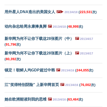
用外星人DNA造出的美国女人
🖼️▶️
(
223,531
次)
2013/4/18
动向杂志给周永康捧臭脚
🖼️
(
48,999
次)
2013/4/18
新华网为何不让你下载这28张图片（中）
🖼️
2013/4/17
(
91,796
次)
新华网为何不让你下载这28张图片（上）
🖼️
2013/4/17
(
80,392
次)
镇定！朝鲜人均GDP超过中韩
🖼️
(
244,055
次)
2013/4/16
江"笑得特别阴险" 上新华网首页
🖼️
(
76,002
次)
2013/4/16
她在欧洲能读到我的思维
🖼️
(
63,464
次)
2013/4/16