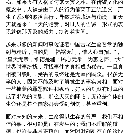
祸。如果没有人祸又何来天灾之相。在传统文化的
概念中，人祸是由于人的行为偏离了正统道义，产
生了系列的败落言行，导致道德疏远与崩溃；而天
灾就是来自上天的谴责，对世人的告诫，形式的表
现就像那无形的威力，制衡着世间。
越来越多的新闻时事佐证着中国古老生命哲学的独
到与精辟，真的是：“福祸无门，惟人心自招。”，
“皇天无亲，惟德是辅；民心无常，为惠之怀。”大千
世界时事纷扰，寻找事件的真相成为稀奇。一旦真
相被封锁时，受害的最终还是无辜的民众。很多无
辜的人，因为不能及时了解发生的事实真相，而对
一些掩盖的罪恶默许和纵容，好人的沉默有时真的
成了邪恶的同盟。那么天灾的降临，无论是个体的
生命还是整个国家都会受到创伤，甚至重创。
面对未知的未来，生命得以生存的尊严，我们不相
信的事，很可能是正在发生的；我们不理解的道
德，也许是非常正确的。面对时时刻刻存在的这股