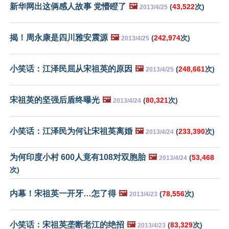
新华网出这俩感人故事 党懵瞪了
🖼️
(
43,522
次)
2013/4/25
揭！周永康是四川雅安震源
🖼️
(
242,974
次)
2013/4/25
小笑话：江泽民屈从宋祖英的原因
🖼️
(
248,661
次)
2013/4/25
宋祖英的坚强后盾终曝光
🖼️
(
80,321
次)
2013/4/24
小笑话：江泽民为何让宋祖英离婚
🖼️
(
233,390
次)
2013/4/24
为何印度小村 600人竟有108对双胞胎
🖼️
(
53,468
2013/4/24
次)
内幕！宋祖英一开牙…怎了得
🖼️
(
78,556
次)
2013/4/23
小笑话：宋祖英垄断老江的绝招
🖼️
(
83,329
次)
2013/4/23