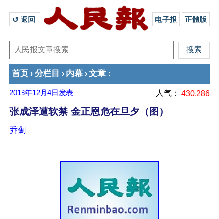
↺ 返回 
电子报
正體版
首页
分栏目
内幕
文章
›
›
›
：
2013年12月4日
发表
人气：
430,286
张成泽遭软禁 金正恩危在旦夕（图）
乔劁