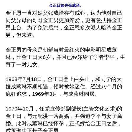
金正日妹夫张成泽。
金正恩一直对姑父张成泽存有戒心，认为他对自己
同父异母的哥哥金正男更加疼爱，更有意扶持金正
男上台。为了免除后患，金正恩多次派人暗杀金正
男，但未遂。

金正男的母亲是朝鲜当时最红火的电影明星成蕙
琳，比金正日大6岁，并且已经嫁给了学者李平，生
育了一对儿女。 

1968年7月18日，金正日登上白头山，和同学的大
嫂成蕙琳不期相遇，顿时被她迷住。经过八个月的
疯狂追求，1969年3月，与成蕙琳同居。  

1970年10月，任党宣传部副部长(主管文化艺术)的
金正日，与元配洪一茜离婚，并强迫李平与妻子离
婚。此时成蕙琳已经怀孕，正式嫁给金正日之后，
成蕙琳生下长子金正男。 
