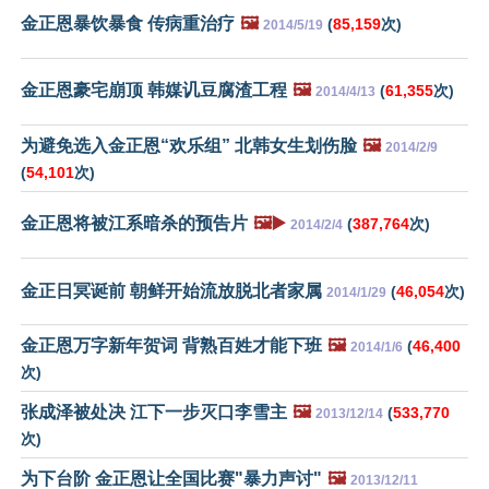
金正恩暴饮暴食 传病重治疗
🖼️
(
85,159
次)
2014/5/19
金正恩豪宅崩顶 韩媒讥豆腐渣工程
🖼️
(
61,355
次)
2014/4/13
为避免选入金正恩“欢乐组” 北韩女生划伤脸
🖼️
2014/2/9
(
54,101
次)
金正恩将被江系暗杀的预告片
🖼️▶️
(
387,764
次)
2014/2/4
金正日冥诞前 朝鲜开始流放脱北者家属
(
46,054
次)
2014/1/29
金正恩万字新年贺词 背熟百姓才能下班
🖼️
(
46,400
2014/1/6
次)
张成泽被处决 江下一步灭口李雪主
🖼️
(
533,770
2013/12/14
次)
为下台阶 金正恩让全国比赛"暴力声讨"
🖼️
2013/12/11