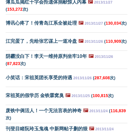
薄瓜瓜揭红十字会拒遗体捐献惊人内幕
🖼️
2013/11/27
(
153,272
次)
博讯心疼了！传青岛江系全被处理
🖼️
(
130,034
次)
2013/11/27
江完蛋了，先给张艺谋上一道冷盘
🖼️
(
110,909
次)
2013/11/26
阴霾没白下！李天一维持原判坐牢10年
🖼️
2013/11/26
(
87,823
次)
小笑话：宋祖英团长享受的待遇
(
287,608
次)
2013/11/26
宋祖英的假学历 金铁霖窝臭
🖼️
(
100,815
次)
2013/11/25
废铁中俩活人！一个无法言表的神奇
🖼️
(
116,839
2013/11/24
次)
刊登目睹阮玲玉鬼魂 中新网帖子删的狠
🖼️
2013/11/24