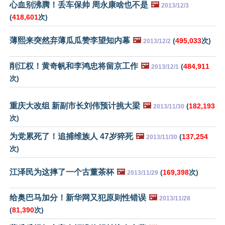
心血别沸腾！丢车保帅 周永康啥也不是
🖼️
2013/12/3
(
418,601
次)
薄熙来突然弃薄瓜瓜赞李望知内幕
🖼️
(
495,033
次)
2013/12/2
削江权！黄奇帆和李鸿忠将留京工作
🖼️
(
484,911
2013/12/1
次)
重庆大改组 新副市长刘伟预计挑大梁
🖼️
(
182,193
2013/11/30
次)
为党累死了！追捕维族人 47岁猝死
🖼️
(
137,254
2013/11/30
次)
江泽民为这摔了一个古董茶杯
🖼️
(
169,398
次)
2013/11/29
给奥巴马加分！新华网又犯原则性错误
🖼️
2013/11/28
(
81,390
次)