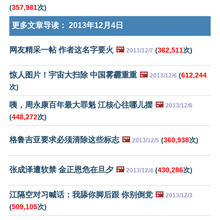
(
357,981
次)
更多文章导读：
2013年12月4日
网友精采一帖 作者这名字要火
🖼️
(
362,511
次)
2013/12/7
惊人图片！宇宙大扫除 中国雾霾重重
🖼️
(
612,244
2013/12/6
次)
咦，周永康百年最大罪魁 江核心往哪儿摆
🖼️
2013/12/6
(
448,272
次)
格鲁吉亚要求必须清除这些标志
🖼️
(
360,938
次)
2013/12/5
张成泽遭软禁 金正恩危在旦夕
🖼️
(
430,286
次)
2013/12/4
江隔空对习喊话：我舔你脚后跟 你别倒党
🖼️
2013/12/3
(
509,105
次)