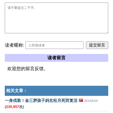
读者暱称:
读者留言
欢迎您的留言反馈。
相关文章：
一身戎装！金三胖孩子妈玄松月死而复活
🖼️
2014/5/19
(
235,957
次)