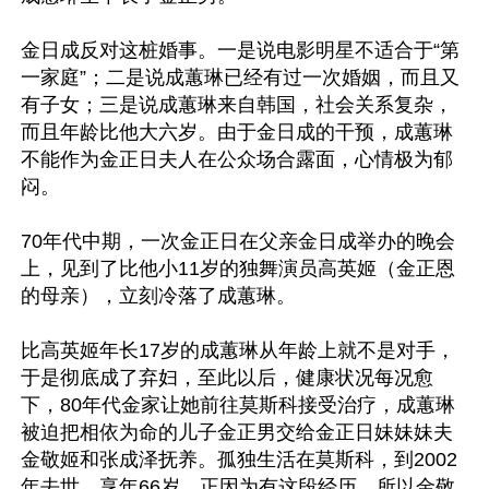
金日成反对这桩婚事。一是说电影明星不适合于“第
一家庭”；二是说成蕙琳已经有过一次婚姻，而且又
有子女；三是说成蕙琳来自韩国，社会关系复杂，
而且年龄比他大六岁。由于金日成的干预，成蕙琳
不能作为金正日夫人在公众场合露面，心情极为郁
闷。 

70年代中期，一次金正日在父亲金日成举办的晚会
上，见到了比他小11岁的独舞演员高英姬（金正恩
的母亲），立刻冷落了成蕙琳。

比高英姬年长17岁的成蕙琳从年龄上就不是对手，
于是彻底成了弃妇，至此以后，健康状况每况愈
下，80年代金家让她前往莫斯科接受治疗，成蕙琳
被迫把相依为命的儿子金正男交给金正日妹妹妹夫
金敬姬和张成泽抚养。孤独生活在莫斯科，到2002
年去世。享年66岁。正因为有这段经历，所以金敬