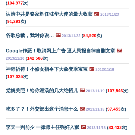
(
104,977
次)
认清中共是骆家辉任驻华大使的最大收获
🖼️
2013/11/23
(
91,291
次)
谷歌总裁，我对你说…
🖼️
(
84,920
次)
2013/11/22
Google作恶！取消网上广告 逼人民报自律自删文章
🖼️
(
142,586
次)
2013/11/20
神奇祈祷！小修女指令下大象变乖宝宝
🖼️
2013/11/19
(
107,025
次)
党妈美照！给你灌汤的几大绝招儿
🖼️
(
107,546
次)
2013/11/19
吃多了？！外交部出这个消息干么
🖼️
(
97,453
次)
2013/11/18
李天一判前夕 一律师主任强奸入狱
🖼️
(
83,432
次)
2013/11/18