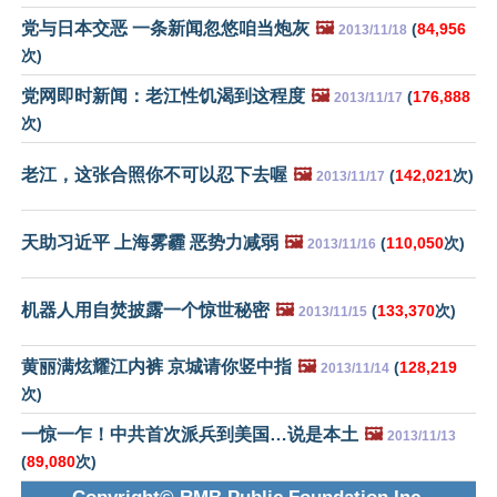
党与日本交恶 一条新闻忽悠咱当炮灰
🖼️
(
84,956
2013/11/18
次)
党网即时新闻：老江性饥渴到这程度
🖼️
(
176,888
2013/11/17
次)
老江，这张合照你不可以忍下去喔
🖼️
(
142,021
次)
2013/11/17
天助习近平 上海雾霾 恶势力减弱
🖼️
(
110,050
次)
2013/11/16
机器人用自焚披露一个惊世秘密
🖼️
(
133,370
次)
2013/11/15
黄丽满炫耀江内裤 京城请你竖中指
🖼️
(
128,219
2013/11/14
次)
一惊一乍！中共首次派兵到美国…说是本土
🖼️
2013/11/13
(
89,080
次)