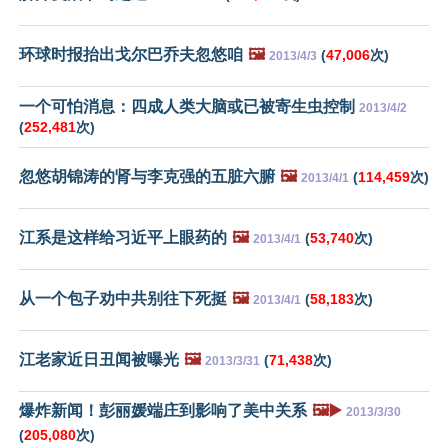
环球时报抬出戈尔巴乔夫忽悠咱
🖼️
(
47,006
次)
2013/4/3
一个可怕消息：四成人类大脑或已被寄生虫控制
2013/4/2
(
252,481
次)
忽悠胡锦涛的肾与李克强的五脏六腑
🖼️
(
114,459
次)
2013/4/1
江系是这样给习近平上眼药的
🖼️
(
53,740
次)
2013/4/1
从一个包子劝中共别往下死挺
🖼️
(
58,183
次)
2013/4/1
江老家近日丑闻被曝光
🖼️
(
71,438
次)
2013/3/31
爆炸新闻！彭丽媛端庄到影响了美中关系
🖼️▶️
2013/3/30
(
205,080
次)