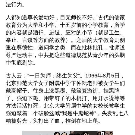
法行为。
人都知道尊长爱幼好，目无师长不好。古代的儒家
教育分为大学和小学。十五岁前的小学教育，所学
的内容就是洒扫、进退、应对的小节（就是卫生、
举止、言谈等方面的教养）。之后的大学教育则侧
重在尊德性、道问学之类。而在批林批孔，批师道
尊严运动中，中共把这些道德规范从青少年的头脑
中彻底剔除。
古人云：“一日为师，终生为父”。1966年8月5日，
北京师范大学女子附属中学卞仲耘老师被女学生们
戴高帽子、往身上泼黑墨、敲簸箕游街、挂黑牌
子、强迫下跪、用带钉子的木棍打、用开水烫等等
方法活活打死。北京大学附属中学的女校长被学生
强迫敲着一个破脸盆喊“我是牛鬼蛇神”，头发乱七八
糟被剪光，头打出了血，推倒在地上爬。