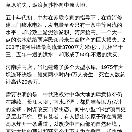
草原消失，滚滚黄沙扑向中原大地。
五十年代初，中共在苏联专家的指导下，在黄河修
建三门峡水电站，发电量至今只有一条中等河流的
水平，却导致上游泥沙淤积、河床抬高。一个大一
点的洪水就给两岸民众带来生命财产的巨大损失。2
003年渭河洪峰最高流量3700立方米/秒，只相当于
三、五年一遇的洪水，却形成了50年不遇的洪灾。
河南驻马店，当地建造了多个大型水库。1975年大
坝连环决堤，短短两小时内6万人丧生，死亡人数总
计高达20余万。
需要说明的是，中共政权对中华大地的肆意掠夺仍
在继续。长江大坝，南水北调，都是准备以万亿计
的金钱，图谋改变自然生态。而中小型“斗地”项目更
是层出不穷。更有甚者，有人提出以原子弹在青藏
高原炸开一条通道，以改变中国西部的自然环境，
其对大地的蔑视和狂妄令天下人为之侧目，却也绝