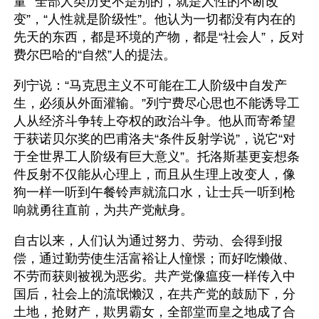
量”“全部人类历史不是别的，就是人性的不断改
变”，“人性就是阶级性”。他认为一切都没有内在的
先天的东西，都是环境的产物，都是“社会人”，反对
费尔巴哈的“自然”人的提法。
列宁说：“马克思主义不可能在工人阶级中自发产
生，必须从外面灌输。”列宁费尽心思也不能诱导工
人从经济斗争转上夺权的政治斗争。他从而寄希望
于获诺贝尔奖的巴甫洛夫“条件反射学说”，说它“对
于全世界工人阶级有巨大意义”。托洛斯基更妄想条
件反射不仅能从心理上，而且从生理上改变人，像
狗一样一听到午餐铃声就流口水，让士兵一听到枪
响就勇往直前，为共产党献身。
自古以来，人们认为通过努力、劳动、会得到报
偿，通过勤劳使生活富裕让人憧憬；而好吃懒做、
不劳而获则被视为恶劣。共产党像瘟疫一样传入中
国后，社会上的流氓懒汉，在共产党的鼓励下，分
土地，抢财产，欺男霸女，全部堂而皇之地成了合