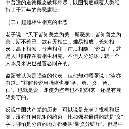
中普适的道德概念破坏殆尽，以图彻底颠覆人类维
持了千万年的善恶廉耻。
（二）超越相生相克的邪恶
老子说：“天下皆知美之为美，斯恶矣；皆知善之为
善，斯不善已。故有无相生，难易相成，长短相
形，高下相倾，音声相和，前后相随。”说白了，就
是人世间存在着相生相克。不但人分好坏，就一个
人本身来说也是善恶同在的。
盗跖被认为是强盗的代表，但他却对喽啰说：“盗亦
有道。”并解释说当强盗也要“圣、勇、义、智、
仁”。也就是说，即使为盗者也不能胡来，还是有规
矩要守的。
反观中国共产党的历史，可以说是充满了投机和叛
卖，没有任何规矩的约束。比如强盗最讲的就是“义”
字，哪怕是分赃的地方都要叫“聚义分赃厅”。但是中