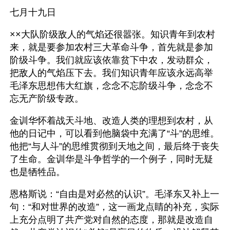
七月十九日
××大队阶级敌人的气焰还很嚣张。知识青年到农村
来，就是要参加农村三大革命斗争，首先就是参加
阶级斗争。我们就应该依靠贫下中农，发动群众，
把敌人的气焰压下去。我们知识青年应该永远高举
毛泽东思想伟大红旗，念念不忘阶级斗争，念念不
忘无产阶级专政。
金训华怀着战天斗地、改造人类的理想到农村，从
他的日记中，可以看到他脑袋中充满了“斗”的思维。
他把“与人斗”的思维贯彻到天地之间，最后终于丧失
了生命。金训华是斗争哲学的一个例子，同时无疑
也是牺牲品。
恩格斯说：“自由是对必然的认识”。毛泽东又补上一
句：“和对世界的改造”，这一画龙点睛的补充，实际
上充分点明了共产党对自然的态度，那就是改造自