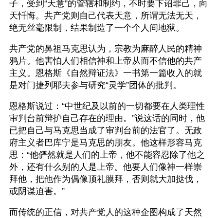
子，受到“天意”的管辖和制约，不时要下诏罪己，向
天忏悔。共产党则自己代表天意，所谓无法无天，
绝无丝毫限制，结果制造了一个个人间地狱。
共产党的鼻祖马克思认为，宗教为麻醉人民的精神
鸦片。他害怕人们相信神和上帝从而不信他的共产
主义。恩格斯《自然辩证法》一书第一篇收入的就
是对门捷列耶夫参与研究“灵学”团体的批判。
恩格斯说过：“中世纪及以前的一切都要在人类理性
审判台前辩护自己存在的理由。”说这话的同时，他
已把自己与马克思当成了审判台前的法官了。无政
府主义者巴库宁是马克思的朋友。他这样形容马克
思：“他俨然就是人们的上帝，他不能容忍除了他之
外，还有什么别的人是上帝。他要人们像神一样崇
拜他，把他作为偶像顶礼膜拜，否则就大加挞伐，
或阴谋迫害。”
而传统的正信，对共产党人的这种企图构成了天然