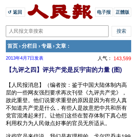
↺ 返回 
电子报
正體版
首页
分栏目
专题
文章
›
›
›
：
2013年4月7日
发表
人气：
143,599
【九评之四】评共产党是反宇宙的力量 (图)
【人民报消息】（编者按：鉴于中国大陆体制内高
层的一些网友强烈要求再次刊登《九评共产党》，
故此重登。他们说要求重登的原因是因为有些人真
不知道共产党是什么，有些人是故意把中共和所有
党官混淆起来打。让他们这些在暂存体制下真心想
利用权力为人民做点好事的官员无所适从。
这些官员来信说，我们是有理想的，戈尔巴乔夫199