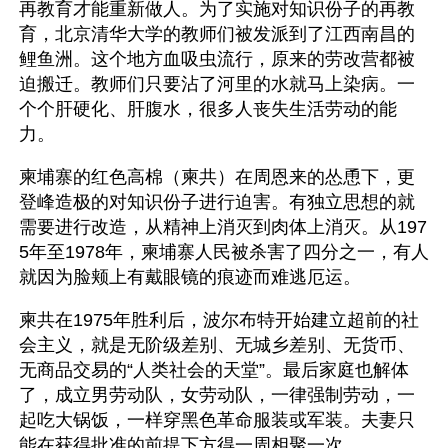
再教育才能重新做人。为了实施对知识份子的再教
育，北京清华大学的教师们被发派到了江西南昌的
鲤鱼洲。这个地方血吸虫流行，原来的劳改营都被
迫搬迁。教师们只要沾了河里的水就马上染病。一
个个肝硬化、肝腹水，很多人丧失生活劳动的能
力。
柬埔寨的红色高棉（柬共）在周恩来的怂恿下，更
登峰造极的对知识份子进行迫害。有独立思想的就
需要进行改造，从精神上消灭到肉体上消灭。从197
5年至1978年，柬埔寨人民被杀害了四分之一，有人
就因为脸颊上有戴眼镜的痕迹而难逃厄运。
柬共在1975年胜利后，波尔布特开始建立超前的社
会主义，就是无阶级差别、无城乡差别、无货币、
无商品交易的“人类社会的天堂”。最后家庭也解体
了，成立男劳动队，女劳动队，一律强制劳动，一
起吃大锅饭，一样穿黑色革命服装或军装。夫妻只
能在获得批准的前提下方得一周相聚一次。