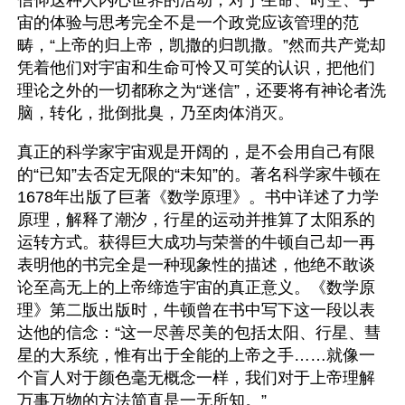
信仰这种人内心世界的活动，对于生命、时空、宇
宙的体验与思考完全不是一个政党应该管理的范
畴，“上帝的归上帝，凯撒的归凯撒。”然而共产党却
凭着他们对宇宙和生命可怜又可笑的认识，把他们
理论之外的一切都称之为“迷信”，还要将有神论者洗
脑，转化，批倒批臭，乃至肉体消灭。
真正的科学家宇宙观是开阔的，是不会用自己有限
的“已知”去否定无限的“未知”的。著名科学家牛顿在
1678年出版了巨著《数学原理》。书中详述了力学
原理，解释了潮汐，行星的运动并推算了太阳系的
运转方式。获得巨大成功与荣誉的牛顿自己却一再
表明他的书完全是一种现象性的描述，他绝不敢谈
论至高无上的上帝缔造宇宙的真正意义。《数学原
理》第二版出版时，牛顿曾在书中写下这一段以表
达他的信念：“这一尽善尽美的包括太阳、行星、彗
星的大系统，惟有出于全能的上帝之手……就像一
个盲人对于颜色毫无概念一样，我们对于上帝理解
万事万物的方法简直是一无所知。”