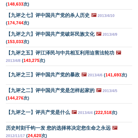
(
148,633
次)
【九评之七】评中国共产党的杀人历史
🖼️
2013/4/10
(
174,744
次)
【九评之六】评中国共产党破坏民族文化
🖼️
2013/4/9
(
153,033
次)
【九评之五】评江泽民与中共相互利用迫害法轮功
🖼️
(
143,275
次)
2013/4/8
【九评之三】评中国共产党的暴政
🖼️
(
141,693
次)
2013/4/6
【九评之二】评中国共产党是怎样起家的
🖼️
2013/4/5
(
144,276
次)
【九评之一】评共产党是什么
🖼️
(
222,518
次)
2013/4/4
历史时刻千钧一发 您的选择将决定您生命之永远
🖼️
(
24,620
次)
2012/11/17