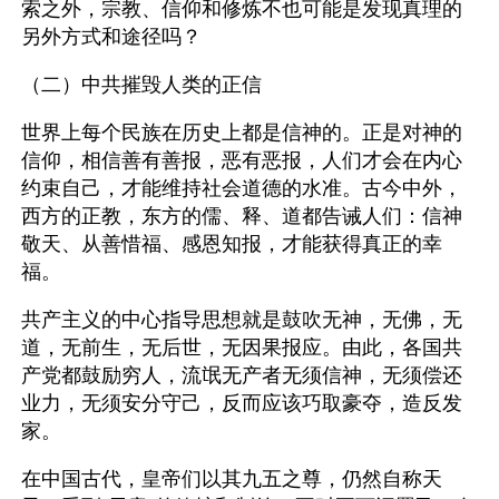
索之外，宗教、信仰和修炼不也可能是发现真理的
另外方式和途径吗？
（二）中共摧毁人类的正信
世界上每个民族在历史上都是信神的。正是对神的
信仰，相信善有善报，恶有恶报，人们才会在内心
约束自己，才能维持社会道德的水准。古今中外，
西方的正教，东方的儒、释、道都告诫人们：信神
敬天、从善惜福、感恩知报，才能获得真正的幸
福。
共产主义的中心指导思想就是鼓吹无神，无佛，无
道，无前生，无后世，无因果报应。由此，各国共
产党都鼓励穷人，流氓无产者无须信神，无须偿还
业力，无须安分守己，反而应该巧取豪夺，造反发
家。
在中国古代，皇帝们以其九五之尊，仍然自称天