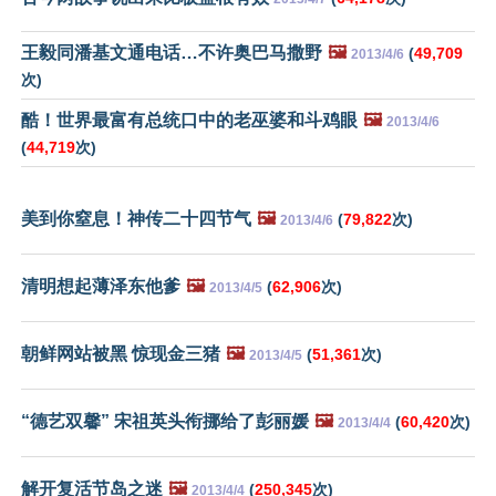
王毅同潘基文通电话…不许奥巴马撒野
🖼️
(
49,709
2013/4/6
次)
酷！世界最富有总统口中的老巫婆和斗鸡眼
🖼️
2013/4/6
(
44,719
次)
美到你窒息！神传二十四节气
🖼️
(
79,822
次)
2013/4/6
清明想起薄泽东他爹
🖼️
(
62,906
次)
2013/4/5
朝鲜网站被黑 惊现金三猪
🖼️
(
51,361
次)
2013/4/5
“德艺双馨” 宋祖英头衔挪给了彭丽媛
🖼️
(
60,420
次)
2013/4/4
解开复活节岛之迷
🖼️
(
250,345
次)
2013/4/4