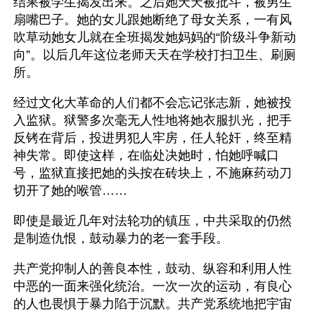
结果被学生揭发出来。之后她天天被批斗，被男生
扇嘴巴子。她的女儿跟她断绝了母女关系，一有风
吹草动她女儿就在全班揭发她妈妈的“阶级斗争新动
向”。以后几年这位老师天天在学校打扫卫生、刷厕
所。
经过文化大革命的人们都不会忘记张志新，她被投
入监狱。狱警多次毫无人性地将她衣服扒光，把手
反铐在背后，投进男犯人牢房，任人轮奸，终至精
神失常。即使这样，在临处决她时，怕她呼喊口
号，监狱直接把她的头按在砖块上，不施麻药动刀
切开了她的喉管……
即使是最近几年对法轮功的镇压，中共采取的仍然
是制造仇恨，鼓动暴力的老一套手段。
共产党抑制人的善良本性，鼓动、纵容和利用人性
中恶的一面来强化统治。一次一次的运动，有良心
的人也畏惧于暴力陷于沉默。共产党系统地把宇宙