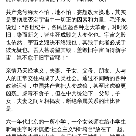
共产党号称天不怕，地不怕，妄想改天换地，其实
是要彻底否定宇宙中一切正的因素和力量。毛泽东
说过：“各世纪中，各民族起各种之大革命，时时涤
旧，染而新之，皆生死成毁之大变化也。宇宙之毁
也依然，宇宙之毁决不终毁也，其毁于此者必成于
彼无疑也。吾人甚盼望其毁，盖毁旧宇宙而得新宇
宙，岂不愈于旧宇宙耶！”
亲情乃天经地义，夫妻、子女、父母、朋友、人与
人的正常交往构成了人类社会。通过不间断的各种
政治运动，中国共产党把人变成狼，甚至比虎狼更
凶残。虎毒不食子，但在中共统治下，父母，子
女，夫妻之间互相揭发，断绝亲属关系的比比皆
是。
六十年代北京的一所小学，一个女老师在给小学生
听写生字时不慎把“社会主义”和“垮台”放在了一起。