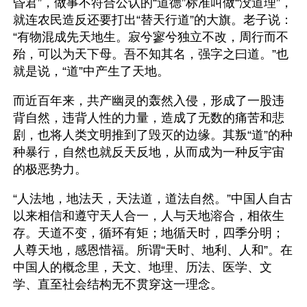
昏君”，做事不符合公认的“道德”标准叫做“没道理”，
就连农民造反还要打出“替天行道”的大旗。老子说：
“有物混成先天地生。寂兮寥兮独立不改，周行而不
殆，可以为天下母。吾不知其名，强字之曰道。”也
就是说，“道”中产生了天地。
而近百年来，共产幽灵的轰然入侵，形成了一股违
背自然，违背人性的力量，造成了无数的痛苦和悲
剧，也将人类文明推到了毁灭的边缘。其叛“道”的种
种暴行，自然也就反天反地，从而成为一种反宇宙
的极恶势力。
“人法地，地法天，天法道，道法自然。”中国人自古
以来相信和遵守天人合一，人与天地溶合，相依生
存。天道不变，循环有矩；地循天时，四季分明；
人尊天地，感恩惜福。所谓“天时、地利、人和”。在
中国人的概念里，天文、地理、历法、医学、文
学、直至社会结构无不贯穿这一理念。