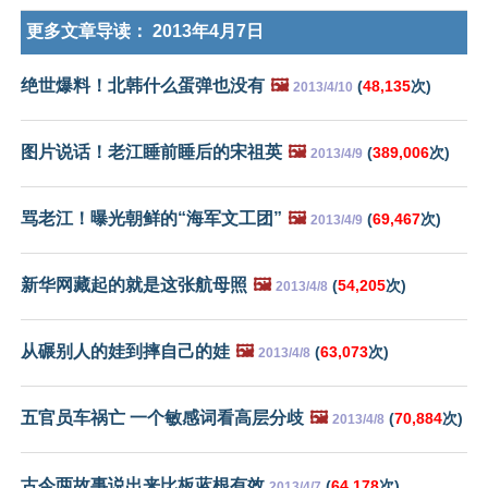
更多文章导读：
2013年4月7日
绝世爆料！北韩什么蛋弹也没有
🖼️
(
48,135
次)
2013/4/10
图片说话！老江睡前睡后的宋祖英
🖼️
(
389,006
次)
2013/4/9
骂老江！曝光朝鲜的“海军文工团”
🖼️
(
69,467
次)
2013/4/9
新华网藏起的就是这张航母照
🖼️
(
54,205
次)
2013/4/8
从碾别人的娃到摔自己的娃
🖼️
(
63,073
次)
2013/4/8
五官员车祸亡 一个敏感词看高层分歧
🖼️
(
70,884
次)
2013/4/8
古今两故事说出来比板蓝根有效
(
64,178
次)
2013/4/7