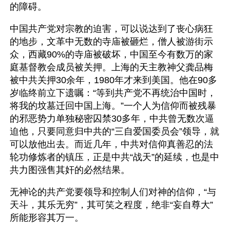
的障碍。
中国共产党对宗教的迫害，可以说达到了丧心病狂
的地步，文革中无数的寺庙被砸烂，僧人被游街示
众，西藏90%的寺庙被破坏，中国至今有数万的家
庭基督教会成员被关押。上海的天主教神父龚品梅
被中共关押30余年，1980年才来到美国。他在90多
岁临终前立下遗嘱：“等到共产党不再统治中国时，
将我的坟墓迁回中国上海。”一个人为信仰而被残暴
的邪恶势力单独秘密囚禁30多年，中共曾无数次逼
迫他，只要同意归中共的“三自爱国委员会”领导，就
可以放他出去。而近几年，中共对信仰真善忍的法
轮功修炼者的镇压，正是中共“战天”的延续，也是中
共力图强售其奸的必然结果。
无神论的共产党要领导和控制人们对神的信仰，“与
天斗，其乐无穷”，其可笑之程度，绝非“妄自尊大”
所能形容其万一。