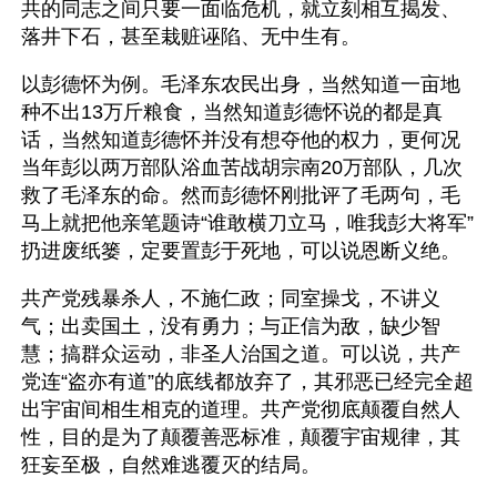
共的同志之间只要一面临危机，就立刻相互揭发、
落井下石，甚至栽赃诬陷、无中生有。
以彭德怀为例。毛泽东农民出身，当然知道一亩地
种不出13万斤粮食，当然知道彭德怀说的都是真
话，当然知道彭德怀并没有想夺他的权力，更何况
当年彭以两万部队浴血苦战胡宗南20万部队，几次
救了毛泽东的命。然而彭德怀刚批评了毛两句，毛
马上就把他亲笔题诗“谁敢横刀立马，唯我彭大将军”
扔进废纸篓，定要置彭于死地，可以说恩断义绝。
共产党残暴杀人，不施仁政；同室操戈，不讲义
气；出卖国土，没有勇力；与正信为敌，缺少智
慧；搞群众运动，非圣人治国之道。可以说，共产
党连“盗亦有道”的底线都放弃了，其邪恶已经完全超
出宇宙间相生相克的道理。共产党彻底颠覆自然人
性，目的是为了颠覆善恶标准，颠覆宇宙规律，其
狂妄至极，自然难逃覆灭的结局。