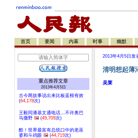
首页
要闻
内幕
时事
幽默
2013年4月5日
发
清明想起薄
重点推荐文章
吴莱
2013年4月5日
古今两故事说出来比板蓝根有效
(
64,178
次)
王毅同潘基文通电话…不许奥巴
马撒野
🖼️
(
49,709
次)
酷！世界最富有总统口中的老巫
婆和斗鸡眼
🖼️
(
44,719
次)