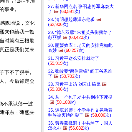
涂高官，他非常清
27. 新华网点名 张召忠将军麻烦大
的事业。
了
🖼️
(
63,591
次)
28. 清明想起薄泽东他爹
🖼️
城感慨地说，文化
(
62,906
次)
熙来也给我一顿
29. “德艺双馨” 宋祖英头衔挪给了
彭丽媛
🖼️
(
60,420
次)
当时就有三根肋
30. 丽媛效应！老天的安排竟如此
真正是我们党未
奇妙
🖼️
(
60,257
次)
31. 习近平这么安排就对了
(
59,919
次)
32. 张峻要“留住雷锋” 阎王爷恩准
子下不了狠手。
了
🖼️
(
59,703
次)
人。今后肯定会
33. 习近平出访 刘云山搞鬼
🖼️
(
59,396
次)
34. 从一个包子劝中共别往下死挺
🖼️
(
58,183
次)
能不承认薄一波
35. 逼疯老师！小学生作文晃动着
薄泽东；薄熙来
种族被灭绝的影子
🖼️
(
58,006
次)
36. 劳春燕戳洞！中共垮了，国人
怎么办
🖼️
(
56,082
次)