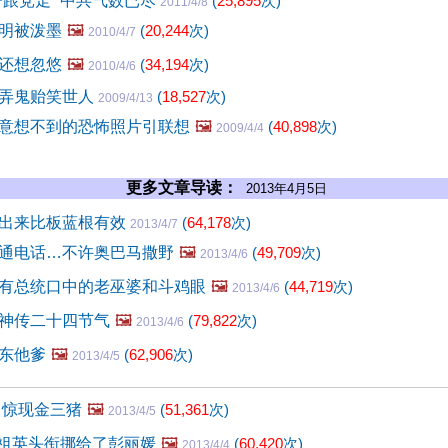
子跟党走” 中共气数已尽
(
25,895
次)
2011/4/8
明被泼墨
🖼️
(
20,244
次)
2010/4/7
还想忽悠
🖼️
(
34,194
次)
2010/4/6
弄鬼贻笑世人
(
18,527
次)
2009/4/13
意想不到的恐怖照片引联想
🖼️
(
40,898
次)
2009/4/4
更多文章导读：
2013年4月5日
出来比板蓝根有效
(
64,178
次)
2013/4/7
通电话…不许奥巴马撒野
🖼️
(
49,709
次)
2013/4/6
有总统口中的老巫婆和斗鸡眼
🖼️
(
44,719
次)
2013/4/6
神传二十四节气
🖼️
(
79,822
次)
2013/4/6
东他爹
🖼️
(
62,906
次)
2013/4/5
 惊现金三猪
🖼️
(
51,361
次)
2013/4/5
 宋祖英头衔挪给了彭丽媛
🖼️
(
60,420
次)
2013/4/4