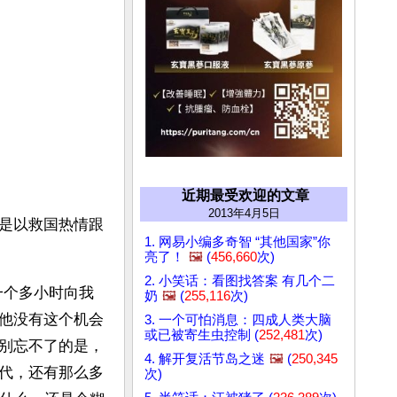
近期最受欢迎的文章
2013年4月5日
是以救国热情跟
1. 网易小编多奇智 “其他国家”你
亮了！
🖼️
(
456,660
次)
2. 小笑话：看图找答案 有几个二
一个多小时向我
奶
🖼️
(
255,116
次)
他没有这个机会
3. 一个可怕消息：四成人类大脑
或已被寄生虫控制 (
252,481
次)
别忘不了的是，
4. 解开复活节岛之迷
🖼️
(
250,345
代，还有那么多
次)