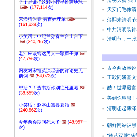
清明大搞“孩
？！是谁把这颗小行星推离地球
🖼️▶️
(
177,114
次)
天安门毛像清
宋浪猫叫春 穷百姓埋单
🖼️▶️
薄熙来清明节
(
161,938
次)
中共清明装神
小笑话：申纪兰孙春兰台上台下
清明节，一张
🖼️
(
240,267
次)
老江应该给这男人一颗原子弹
🖼️
(
47,756
次)
古今两故事说
网友对宋祖英演唱会的评论史无
前例
🖼️
(
54,073
次)
王毅同潘基文
酷！世界最富
想活？！查韦斯你别往死里嘬
🖼️
(
38,559
次)
美到你窒息！
小笑话：赵本山需要复婚
🖼️
清明想起薄泽
(
240,862
次)
今年两会期间死人多
🖼️
(
48,957
朝鲜网站被黑
次)
“德艺双馨”