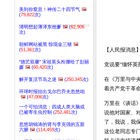
美到你窒息！神传二十四节气
🖼️
(
79,822
次)
清明想起薄泽东他爹
🖼️
(
62,906
次)
朝鲜网站被黑 惊现金三猪
🖼️
【人民报消息】
(
51,361
次)
“德艺双馨” 宋祖英头衔挪给了彭丽
党说要“缅怀英
媛
🖼️
(
60,420
次)
在《万里与中
解开复活节岛之迷
🖼️
(
250,345
次)
着共产党干革
环球时报抬出戈尔巴乔夫忽悠咱
🖼️
(
47,006
次)
万里在《谈话
一个可怕消息：四成人类大脑或
已被寄生虫控制 (
252,481
次)
说他对国家、
了，我说，我
忽悠胡锦涛的肾与李克强的五脏
六腑
🖼️
(
114,459
次)
这位老同志专