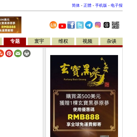
简体
-
正體
-
手机版
-
电子报
专题
寰宇
维权
视频
杂谈