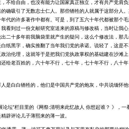
主，不给自由，也没有能力让国家真正独立，才有共产党肩负
诺的确吸引了无数志士仁人。那些牺牲的人就属于这部分人。
十年代的许多著作中都有。可是，到了五六十年代都被那个毛
。我看到过一份文献研究室送来的原稿与修改稿，当时让我心
说出二十多年前我脑袋里就产生的疑问，这么个修改法，那几
是白纸黑字，确实推翻了当年我们党的承诺。说轻了，这是不
反政治伦理，这就等于是把我们党执政掌权的基础建在沙滩上
相还给老百姓的，六十年不行，七十年，七十年不行，八十年
万人是白白牺牲的，他们是中国共产党的炮灰，中共说缅怀他
展论坛”栏目里的《网祭:清明来此忆故人 你想起谁？ 》，
是精辟评论儿子薄熙来的薄一波。