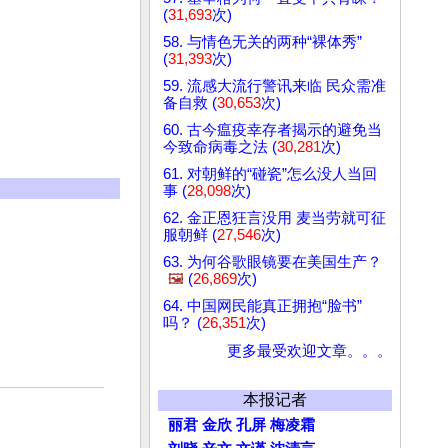
(
31,693
次)
58. 与情色无关的两种“裸体秀”
(
31,393
次)
59. 流感大流行警讯来临 民众需准
备自救 (
30,653
次)
60. 古今瘟疫幸存者揭示的避免当
今致命病毒之法 (
30,281
次)
61. 对朝鲜的“碰瓷”怎么没人当回
事 (
28,098
次)
62. 金正恩狂言没用 麦当劳就可征
服朝鲜 (
27,546
次)
63. 为何谷歌眼镜要在美国生产？
🖼️
(
26,869
次)
64. 中国网民能真正拥抱“脸书”
吗？ (
26,351
次)
更多最受欢迎文章。。。
本报记者
丽君
金欣
孔屏
梅凌霜