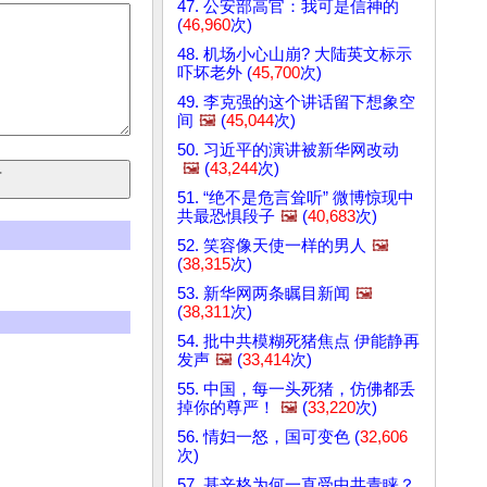
47. 公安部高官：我可是信神的
(
46,960
次)
48. 机场小心山崩? 大陆英文标示
吓坏老外 (
45,700
次)
49. 李克强的这个讲话留下想象空
间
🖼️
(
45,044
次)
50. 习近平的演讲被新华网改动
🖼️
(
43,244
次)
51. “绝不是危言耸听” 微博惊现中
共最恐惧段子
🖼️
(
40,683
次)
52. 笑容像天使一样的男人
🖼️
(
38,315
次)
53. 新华网两条瞩目新闻
🖼️
(
38,311
次)
54. 批中共模糊死猪焦点 伊能静再
发声
🖼️
(
33,414
次)
55. 中国，每一头死猪，仿佛都丢
掉你的尊严！
🖼️
(
33,220
次)
56. 情妇一怒，国可变色 (
32,606
次)
57. 基辛格为何一直受中共青睐？