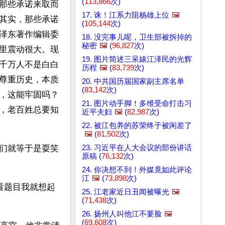
(
113,866
次)
那些承诺来取而
17. 诛！江系力阻杨雄上位
🖼️
其实，那些承诺
(
105,144
次)
泽东著作编辑委
18. 没完事儿呢，卫生部被拆掉的
秘密
🖼️
(
96,827
次)
里震动很大。现
19. 图片简述三呆婊江泽民的光辉
千万人不是白白
历程
🖼️
(
83,739
次)
尊重历史，本质
20. 中共国历届国家副主席名单
(
83,142
次)
，这能牢固吗？
21. 图片动手脚！多维受命打击习
，老百姓总要知
近平夫妇
🖼️
(
82,987
次)
22. 被江包养的苏荣终于被闲差了
🖼️
(
81,502
次)
23. 习近平在人大会议的部份讲话
们就等于是耍笑
原稿 (
76,132
次)
24. 你决想不到！外媒竟如此评论
江
🖼️
(
73,898
次)
一看题目我就想起
25. 江老家近日丑闻被曝光
🖼️
(
71,438
次)
26. 扬州人叫他江不要脸
🖼️
(
69,608
次)