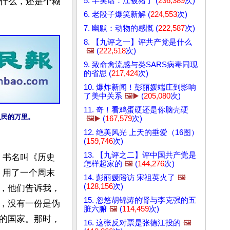
5. 半笑话：江被猪了 (
236,389
次)
是什么，还是个糊
6. 老段子爆笑新解 (
224,553
次)
7. 幽默：动物的感慨 (
222,587
次)
8. 【九评之一】评共产党是什么
🖼️
(
222,518
次)
9. 致命禽流感与类SARS病毒同现
的省思 (
217,424
次)
10. 爆炸新闻！彭丽媛端庄到影响
了美中关系
🖼️▶️
(
205,080
次)
11. 奇！看鸡蛋硬还是你脑壳硬
人民的万里。
🖼️▶️
(
167,579
次)
12. 绝美风光 上天的垂爱（16图）
(
159,746
次)
13. 【九评之二】评中国共产党是
，书名叫《历史
怎样起家的
🖼️
(
144,276
次)
，用了一个周末
14. 彭丽媛陪访 宋祖英火了
🖼️
(
128,156
次)
，他们告诉我，
15. 忽悠胡锦涛的肾与李克强的五
，没有一份是伪
脏六腑
🖼️
(
114,459
次)
的国家。那时，
16. 这张反对票是张德江投的
🖼️