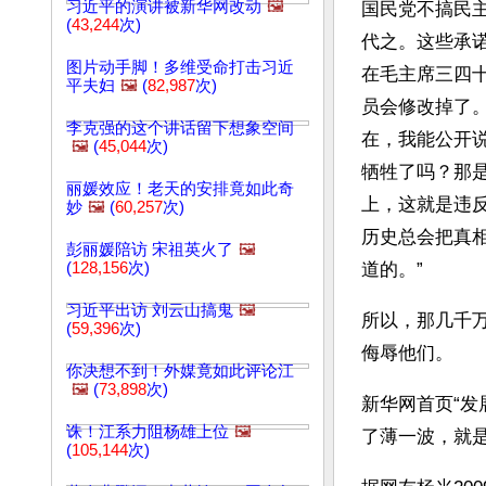
习近平的演讲被新华网改动
🖼️
国民党不搞民
(
43,244
次)
代之。这些承
图片动手脚！多维受命打击习近
在毛主席三四
平夫妇
🖼️
(
82,987
次)
员会修改掉了
李克强的这个讲话留下想象空间
在，我能公开
🖼️
(
45,044
次)
牺牲了吗？那
丽媛效应！老天的安排竟如此奇
上，这就是违
妙
🖼️
(
60,257
次)
历史总会把真
彭丽媛陪访 宋祖英火了
🖼️
(
128,156
次)
道的。”
习近平出访 刘云山搞鬼
🖼️
所以，那几千
(
59,396
次)
侮辱他们。
你决想不到！外媒竟如此评论江
🖼️
(
73,898
次)
新华网首页“发
诛！江系力阻杨雄上位
🖼️
了薄一波，就
(
105,144
次)