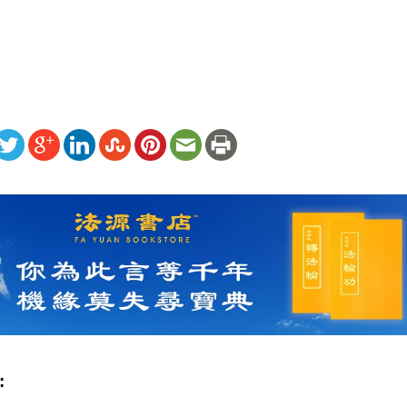
 
ww.renminbao.com/rmb/articles/2013/4/5/58076.html
: