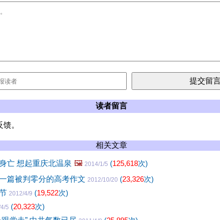
读者留言
反馈。
相关文章
身亡 想起重庆北温泉
🖼️
(
125,618
次)
2014/1/5
一篇被判零分的高考作文
(
23,326
次)
2012/10/20
明节
(
19,522
次)
2012/4/9
(
20,323
次)
4/5