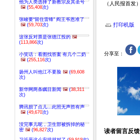
他为人类选择了新教宗及其圣号
（人民报首发）
🖼️
(
55,408
次)
文章网址: http://w
张峻要“留住雷锋” 阎王爷恩准了
打印机版
🖼️
(
59,703
次)
这张反对票是张德江投的
🖼️
(
113,866
次)
分享至：
小笑话：看图找答案 有几个二奶
🖼️
(
255,116
次)
扬州人叫他江不要脸
🖼️
(
69,608
次)
新华网两条瞩目新闻
🖼️
(
38,311
次)
腾讯损了点儿…此照无声胜有声
🖼️
(
49,670
次)
没完事儿呢，卫生部被拆掉的秘
密
🖼️
(
96,827
次)
读者留言反馈
习近平这么安排就对了 (
59,919
次)