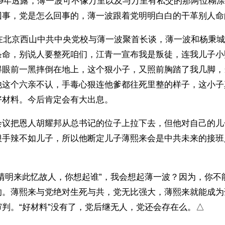
09年透露，薄一波可不像万里以及与万里有私交的那两位糊
回事，党是怎么回事的，薄一波跟着党明明白白的干革别人命
城在北京西山中共中央党校与薄一波聚首长谈，薄一波和杨秉
条命，别说人要整死咱们，江青一宣布我是叛徒，连我儿子小
得眼前一黑摔倒在地上，这个狠小子，又照前胸踏了我几脚，
他这个六亲不认，手毒心狠连他爹都往死里整的样子，这小子
好材料。今后肯定会有大出息。
会议把恩人胡耀邦从总书记的位子上拉下去，但他对自己的儿
狠手辣不如儿子，所以他断定儿子薄熙来会是中共未来的接班
“清明来此忆故人，你想起谁”，我会想起薄一波？因为，你不
的。薄熙来与党绝对生死与共，党无比强大，薄熙来就能成为
判。“好材料”没有了，党后继无人，党还会存在么。△