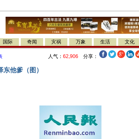
国际
奇闻
灾祸
万象
生活
文化
人气：
62,906
分享：
表
泽东他爹（图）