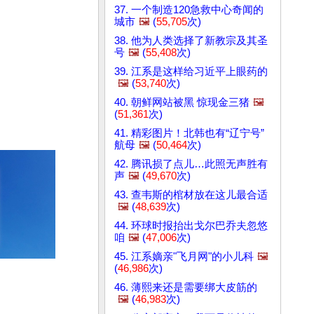
37. 一个制造120急救中心奇闻的
城市
🖼️
(
55,705
次)
38. 他为人类选择了新教宗及其圣
号
🖼️
(
55,408
次)
39. 江系是这样给习近平上眼药的
🖼️
(
53,740
次)
40. 朝鲜网站被黑 惊现金三猪
🖼️
(
51,361
次)
41. 精彩图片！北韩也有“辽宁号”
航母
🖼️
(
50,464
次)
42. 腾讯损了点儿…此照无声胜有
声
🖼️
(
49,670
次)
43. 查韦斯的棺材放在这儿最合适
🖼️
(
48,639
次)
44. 环球时报抬出戈尔巴乔夫忽悠
咱
🖼️
(
47,006
次)
45. 江系嫡亲"飞月网"的小儿科
🖼️
(
46,986
次)
46. 薄熙来还是需要绑大皮筋的
🖼️
(
46,983
次)