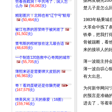
据网友杨光20
劳春燕戳洞！中共垮了，国人怎
么办
🖼️
(
56,082
次)
楚儿子是怎么
精彩图片！北韩也有“辽宁号”航母
1983年杨秉
🖼️
(
50,464
次)
大革命中拣了
被江包养的苏荣终于被闲差了
🖼️
(
81,502
次)
铁拳，把我打
骨被踹断，看
查韦斯的棺材放在这儿最合适
🖼️
(
48,639
次)
来的接班人的
一个制造120急救中心奇闻的城市
薄一波能主持
🖼️
(
55,705
次)
薄一波自叹心
薄熙来还是需要绑大皮筋的
🖼️
(
46,983
次)
有大出息。
奇！看鸡蛋硬还是你脑壳硬
🖼️▶️
为何新华网问
(
167,579
次)
的预言是准确
绝美风光 上天的垂爱（16图）
进去了，等着审
(
159,746
次)