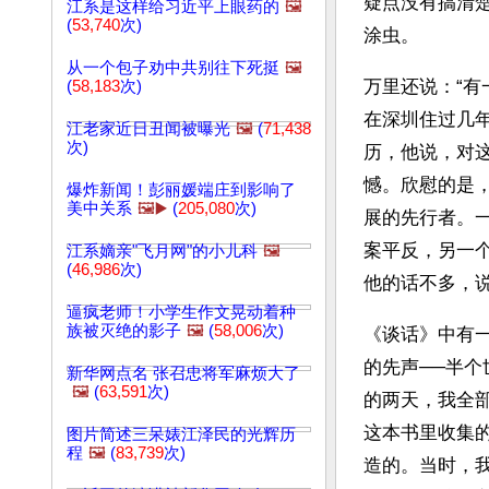
疑点没有搞清楚
江系是这样给习近平上眼药的
🖼️
(
53,740
次)
涂虫。
从一个包子劝中共别往下死挺
🖼️
万里还说：“
(
58,183
次)
在深圳住过几
江老家近日丑闻被曝光
🖼️
(
71,438
次)
历，他说，对
憾。欣慰的是
爆炸新闻！彭丽媛端庄到影响了
美中关系
🖼️▶️
(
205,080
次)
展的先行者。
案平反，另一
江系嫡亲"飞月网"的小儿科
🖼️
(
46,986
次)
他的话不多，
逼疯老师！小学生作文晃动着种
族被灭绝的影子
🖼️
(
58,006
次)
《谈话》中有一
的先声──半
新华网点名 张召忠将军麻烦大了
🖼️
(
63,591
次)
的两天，我全
这本书里收集
图片简述三呆婊江泽民的光辉历
程
🖼️
(
83,739
次)
造的。当时，