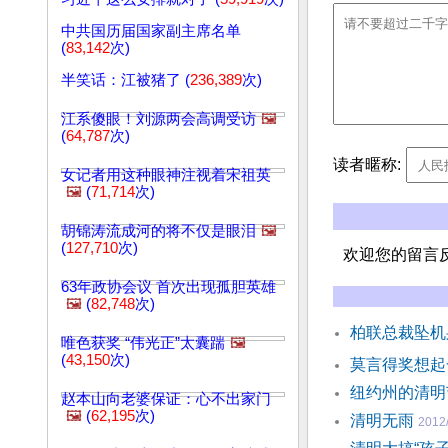
中共国历届国家副主席名单
(
83,142
次)
半笑话：江被猪了 (
236,389
次)
江系傻眼！刘源两会高调受访
🖼️
(
64,787
次)
读者暱称:
女记者用这种眼神注视着宋祖英
🖼️
(
71,714
次)
胡锦涛流成河的将不仅是眼泪
🖼️
(
127,710
次)
欢迎您的留言
63年政协会议 首次出现孤胆英雄
🖼️
(
82,748
次)
柏联总裁坠机
唯色获奖 “伟光正”太囊踹
🖼️
(
43,150
次)
莫言得奖想起
纽约州的清
赵本山向老婆保证：心不出家门
🖼️
(
62,195
次)
清明无雨
2012/