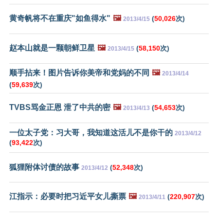
黄奇帆将不在重庆"如鱼得水"
🖼️
(
50,026
次)
2013/4/15
赵本山就是一颗朝鲜卫星
🖼️
(
58,150
次)
2013/4/15
顺手拈来！图片告诉你美帝和党妈的不同
🖼️
2013/4/14
(
59,639
次)
TVBS骂金正恩 泄了中共的密
🖼️
(
54,653
次)
2013/4/13
一位太子党：习大哥，我知道这活儿不是你干的
2013/4/12
(
93,422
次)
狐狸附体讨债的故事
(
52,348
次)
2013/4/12
江指示：必要时把习近平女儿撕票
🖼️
(
220,907
次)
2013/4/11