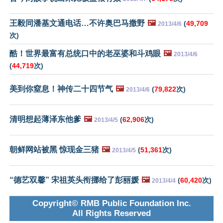
王毅同潘基文通电话…不许奥巴马撒野
🖼️
(
49,709
2013/4/6
次)
酷！世界最富有总统口中的老巫婆和斗鸡眼
🖼️
2013/4/6
(
44,719
次)
美到你窒息！神传二十四节气
🖼️
(
79,822
次)
2013/4/6
清明想起薄泽东他爹
🖼️
(
62,906
次)
2013/4/5
朝鲜网站被黑 惊现金三猪
🖼️
(
51,361
次)
2013/4/5
“德艺双馨” 宋祖英头衔挪给了彭丽媛
🖼️
(
60,420
次)
2013/4/4
Copyright© RMB Public Foundation Inc.
All Rights Reserved