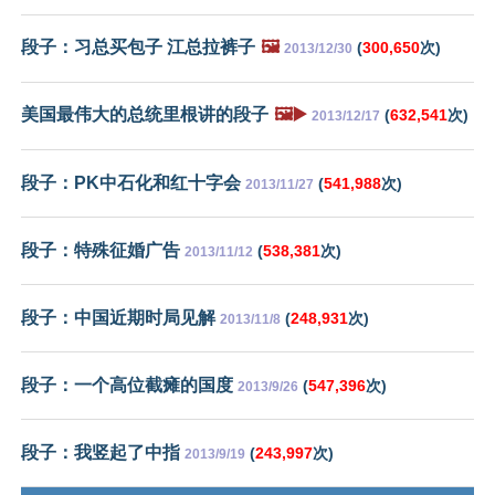
段子：习总买包子 江总拉裤子
🖼️
(
300,650
次)
2013/12/30
美国最伟大的总统里根讲的段子
🖼️▶️
(
632,541
次)
2013/12/17
段子：PK中石化和红十字会
(
541,988
次)
2013/11/27
段子：特殊征婚广告
(
538,381
次)
2013/11/12
段子：中国近期时局见解
(
248,931
次)
2013/11/8
段子：一个高位截瘫的国度
(
547,396
次)
2013/9/26
段子：我竖起了中指
(
243,997
次)
2013/9/19