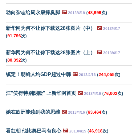
动向杂志给周永康捧臭脚
🖼️
(
48,999
次)
2013/4/18
新华网为何不让你下载这28张图片（中）
🖼️
2013/4/17
(
91,796
次)
新华网为何不让你下载这28张图片（上）
🖼️
2013/4/17
(
80,392
次)
镇定！朝鲜人均GDP超过中韩
🖼️
(
244,055
次)
2013/4/16
江"笑得特别阴险" 上新华网首页
🖼️
(
76,002
次)
2013/4/16
她在欧洲能读到我的思维
🖼️
(
63,464
次)
2013/4/16
看红朝 他比奥巴马有良心
🖼️
(
46,918
次)
2013/4/15