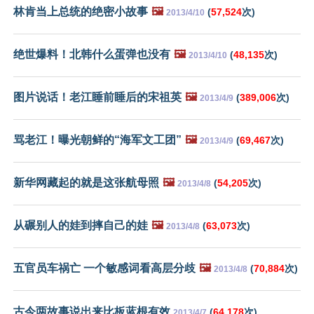
林肯当上总统的绝密小故事
🖼️
(
57,524
次)
2013/4/10
绝世爆料！北韩什么蛋弹也没有
🖼️
(
48,135
次)
2013/4/10
图片说话！老江睡前睡后的宋祖英
🖼️
(
389,006
次)
2013/4/9
骂老江！曝光朝鲜的“海军文工团”
🖼️
(
69,467
次)
2013/4/9
新华网藏起的就是这张航母照
🖼️
(
54,205
次)
2013/4/8
从碾别人的娃到摔自己的娃
🖼️
(
63,073
次)
2013/4/8
五官员车祸亡 一个敏感词看高层分歧
🖼️
(
70,884
次)
2013/4/8
古今两故事说出来比板蓝根有效
(
64,178
次)
2013/4/7