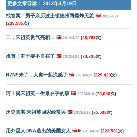
更多文章导读：
2013年4月19日
找答案！男子亲历波士顿德州两爆炸无恙
🖼️
2013/4/21
(
233,535
次)
二，宋祖英贵气亮相…
🖼️
(
48,783
次)
2013/4/20
擒首！罗干要不自在了
🖼️
(
73,795
次)
2013/4/20
H7N9来了，人禽一起流感了
🖼️
(
229,420
次)
2013/4/19
呵！揭宋祖英一生最在乎的事
🖼️
(
74,040
次)
2013/4/19
历史真实 宋祖英回家经常哭
🖼️
(
75,508
次)
2013/4/18
用外星人DNA造出的美国女人
🖼️▶️
(
223,531
次)
2013/4/18