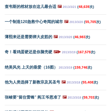
查韦斯的棺材放在这儿最合适
🖼️
(
48,639
次)
2013/3/21
一个制造120急救中心奇闻的城市
🖼️
(
55,705
次)
2013/3/20
薄熙来还是需要绑大皮筋的
🖼️
(
46,983
次)
2013/3/20
奇！看鸡蛋硬还是你脑壳硬
🖼️▶️
(
167,579
次)
2013/3/19
绝美风光 上天的垂爱（16图）
(
159,746
次)
2013/3/19
他为人类选择了新教宗及其圣号
🖼️
(
55,408
次)
2013/3/18
张峻要“留住雷锋” 阎王爷恩准了
🖼️
(
59,703
次)
2013/3/18