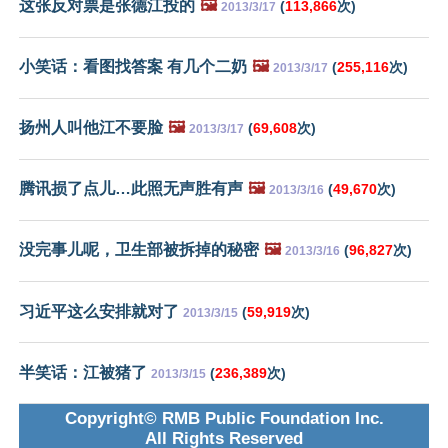
这张反对票是张德江投的
🖼️
(
113,866
次)
2013/3/17
小笑话：看图找答案 有几个二奶
🖼️
(
255,116
次)
2013/3/17
扬州人叫他江不要脸
🖼️
(
69,608
次)
2013/3/17
腾讯损了点儿…此照无声胜有声
🖼️
(
49,670
次)
2013/3/16
没完事儿呢，卫生部被拆掉的秘密
🖼️
(
96,827
次)
2013/3/16
习近平这么安排就对了
(
59,919
次)
2013/3/15
半笑话：江被猪了
(
236,389
次)
2013/3/15
Copyright© RMB Public Foundation Inc.
All Rights Reserved