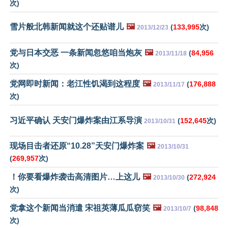
次)
雪片般北韩新闻就这个还贴谱儿
🖼️
(
133,995
次)
2013/12/23
党与日本交恶 一条新闻忽悠咱当炮灰
🖼️
(
84,956
2013/11/18
次)
党网即时新闻：老江性饥渴到这程度
🖼️
(
176,888
2013/11/17
次)
习近平确认 天安门爆炸案由江系导演
(
152,645
次)
2013/10/31
现场目击者还原“10.28”天安门爆炸案
🖼️
2013/10/31
(
269,957
次)
！你要看爆炸袭击高清图片…上这儿
🖼️
(
272,924
2013/10/30
次)
党拿这个新闻当消遣 宋祖英薄瓜瓜窃笑
🖼️
(
98,848
2013/10/7
次)