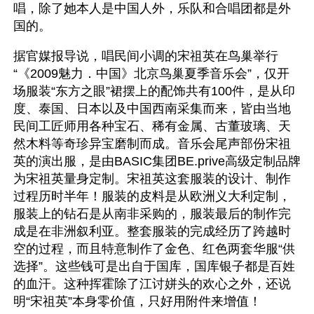
唱，除了她本人是中国人外，乐队和合唱团都是外
国的。 
据官媒报导说，唱民间小调的宋祖英在鸟巢举行
“《2009魅力．中国》北京鸟巢夏季音乐会”，仅开
场服装“东方之眼”裙摆上的配饰共有100件，是从印
度、泰国、日本以及中国西南采集而来，皆由当地
民间工匠师用各种宝石、稀有金属、古董玻璃、天
然木料等奇珍异宝磨制而成。音乐会尾声部份宋祖
英的演出服，是由BASIC集团BE.prive高级定制品牌
为宋祖英量身定制。宋祖英这套服装的设计、制作
过程历时半年！服装的皮料是从欧洲义大利定制，
服装上的钻石是从南非采购的，服装最后的制作完
成是在非洲叙利亚。整套服装的完成经历了跨越时
空的过程，而且特意制作了金色、红色两套华服“供
选择”。这些钱可是出自于国库，国库银子都是百姓
的血汗。这种挥霍除了江讨姘头的欢心之外，还说
明“宋祖英”本身零价值，只好用附件来增值！