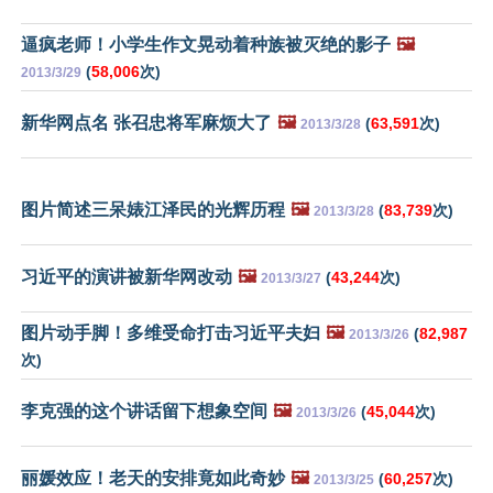
逼疯老师！小学生作文晃动着种族被灭绝的影子
🖼️
(
58,006
次)
2013/3/29
新华网点名 张召忠将军麻烦大了
🖼️
(
63,591
次)
2013/3/28
图片简述三呆婊江泽民的光辉历程
🖼️
(
83,739
次)
2013/3/28
习近平的演讲被新华网改动
🖼️
(
43,244
次)
2013/3/27
图片动手脚！多维受命打击习近平夫妇
🖼️
(
82,987
2013/3/26
次)
李克强的这个讲话留下想象空间
🖼️
(
45,044
次)
2013/3/26
丽媛效应！老天的安排竟如此奇妙
🖼️
(
60,257
次)
2013/3/25