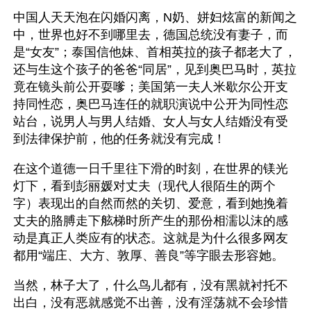
中国人天天泡在闪婚闪离，N奶、姘妇炫富的新闻之
中，世界也好不到哪里去，德国总统没有妻子，而
是“女友”；泰国信他妹、首相英拉的孩子都老大了，
还与生这个孩子的爸爸“同居”，见到奥巴马时，英拉
竟在镜头前公开耍嗲；美国第一夫人米歇尔公开支
持同性恋，奥巴马连任的就职演说中公开为同性恋
站台，说男人与男人结婚、女人与女人结婚没有受
到法律保护前，他的任务就没有完成！
在这个道德一日千里往下滑的时刻，在世界的镁光
灯下，看到彭丽媛对丈夫（现代人很陌生的两个
字）表现出的自然而然的关切、爱意，看到她挽着
丈夫的胳膊走下舷梯时所产生的那份相濡以沫的感
动是真正人类应有的状态。这就是为什么很多网友
都用“端庄、大方、敦厚、善良”等字眼去形容她。 
当然，林子大了，什么鸟儿都有，没有黑就衬托不
出白，没有恶就感觉不出善，没有淫荡就不会珍惜