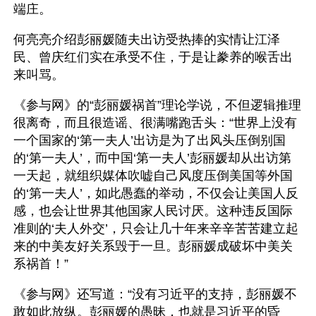
端庄。
何亮亮介绍彭丽媛随夫出访受热捧的实情让江泽
民、曾庆红们实在承受不住，于是让豢养的喉舌出
来叫骂。
《参与网》的“彭丽媛祸首”理论学说，不但逻辑推理
很离奇，而且很造谣、很满嘴跑舌头：“世界上没有
一个国家的‘第一夫人’出访是为了出风头压倒别国
的‘第一夫人’，而中国‘第一夫人’彭丽媛却从出访第
一天起，就组织媒体吹嘘自己风度压倒美国等外国
的‘第一夫人’，如此愚蠢的举动，不仅会让美国人反
感，也会让世界其他国家人民讨厌。这种违反国际
准则的‘夫人外交’，只会让几十年来辛辛苦苦建立起
来的中美友好关系毁于一旦。彭丽媛成破坏中美关
系祸首！”
《参与网》还写道：“没有习近平的支持，彭丽媛不
敢如此放纵。彭丽媛的愚昧，也就是习近平的昏