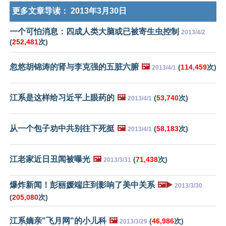
更多文章导读：
2013年3月30日
一个可怕消息：四成人类大脑或已被寄生虫控制
2013/4/2
(
252,481
次)
忽悠胡锦涛的肾与李克强的五脏六腑
🖼️
(
114,459
次)
2013/4/1
江系是这样给习近平上眼药的
🖼️
(
53,740
次)
2013/4/1
从一个包子劝中共别往下死挺
🖼️
(
58,183
次)
2013/4/1
江老家近日丑闻被曝光
🖼️
(
71,438
次)
2013/3/31
爆炸新闻！彭丽媛端庄到影响了美中关系
🖼️▶️
2013/3/30
(
205,080
次)
江系嫡亲"飞月网"的小儿科
🖼️
(
46,986
次)
2013/3/29