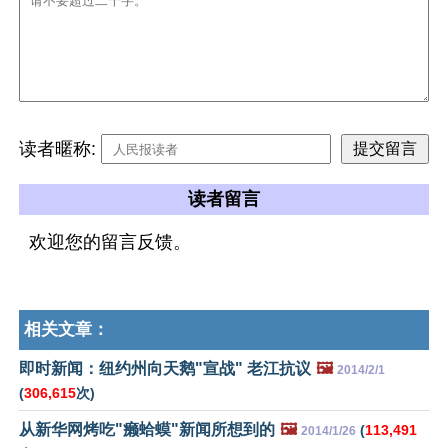
读者暱称:
读者留言
欢迎您的留言反馈。
相关文章：
即时新闻：纽约州向天鹅"宣战" 老江抗议
🖼️
2014/2/1
(
306,615
次)
从新华网烤吃"癞蛤蟆"新闻所想到的
🖼️
(
113,491
2014/1/26