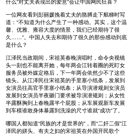
什么“对丈夫表现出的爱意”会让中国网民狂喜？
一位网友看到彭丽媛挽着丈夫的胳膊走下舷梯时写
道：“不知道为什么产生了一种感动。其实，这个温
馨、优雅、雍容大度的情景，我们已经期待了很
久……”。中国人失去和期待了很久的那份感动到底
是什么？
江泽民当政期间，宋祖英春晚演唱时，命令央视镜
头一刻也不能离开她，每年两会江转着圈的死盯女
服务员被外媒定格后，下一年两会依然少不了这些
镜头。从江泽民往宋祖英的手里塞小纸条，发展到
女演员往高官手里塞小纸条；从导演潜规则女演员
发展到女演员半夜砸门要求被导演潜规则；从女性
半露酥胸到上春晚露半个屁股；从车展观新车发展
到车模谁敢身体暴露到洗澡的尺寸谁就“成功”了。
哪国人都知道“民族的才是世界的”，而“二奸二假”江
泽民的姘头、有夫之妇的宋祖英在外国开民歌个