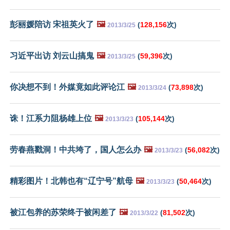
彭丽媛陪访 宋祖英火了
🖼️
(
128,156
次)
2013/3/25
习近平出访 刘云山搞鬼
🖼️
(
59,396
次)
2013/3/25
你决想不到！外媒竟如此评论江
🖼️
(
73,898
次)
2013/3/24
诛！江系力阻杨雄上位
🖼️
(
105,144
次)
2013/3/23
劳春燕戳洞！中共垮了，国人怎么办
🖼️
(
56,082
次)
2013/3/23
精彩图片！北韩也有“辽宁号”航母
🖼️
(
50,464
次)
2013/3/23
被江包养的苏荣终于被闲差了
🖼️
(
81,502
次)
2013/3/22