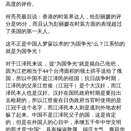
高度的评价。
何亮亮最后说：香港的时装界达人，给彭丽媛的评
分是95分，而且认为彭丽媛在时装方面的表现超过
了美国的第一夫人。
这不正是中国人梦寐以求的“为国争光”么？江系怕的
就是为国争光！
对于江泽民来说， 提“为国争光”就是揭自己疮疤，
因为江把相当于44个台湾面积的领土拱手送给了俄
国，所以中国不是江泽民的祖国；抗日战争时期，
江泽民的父亲江世俊（江冠千）是个大汉奸，而江
泽民本人也是汉奸。汉奸在国民政府时期是要拉出
去枪毙的，所以江世俊在日伪政府当官时使用的是
江冠千这个名字，而江泽民本人则是逃到外地农村
躲了起来。中国不是江泽民父子的国，这是肯定
的，但是在外国人的心目中，承继五千年中华文明
的那才是“中国”，具有娴淑敦厚、端庄大气、雍容华