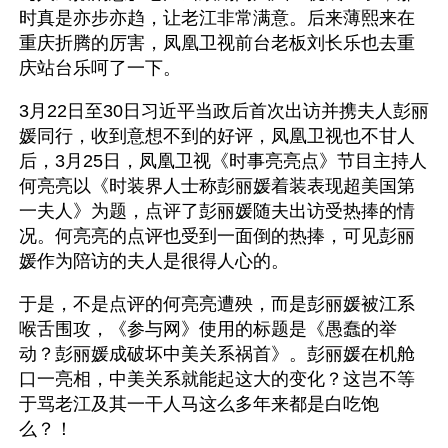
时真是亦步亦趋，让老江非常满意。后来薄熙来在
重庆折腾的厉害，凤凰卫视前台老板刘长乐也去重
庆站台乐呵了一下。
3月22日至30日习近平当政后首次出访并携夫人彭丽
媛同行，收到意想不到的好评，凤凰卫视也不甘人
后，3月25日，凤凰卫视《时事亮亮点》节目主持人
何亮亮以《时装界人士称彭丽媛着装表现超美国第
一夫人》为题，点评了彭丽媛随夫出访受热捧的情
况。何亮亮的点评也受到一面倒的热捧，可见彭丽
媛作为陪访的夫人是很得人心的。
于是，不是点评的何亮亮遭殃，而是彭丽媛被江系
喉舌围攻，《参与网》使用的标题是《愚蠢的举
动？彭丽媛成破坏中美关系祸首》。彭丽媛在机舱
口一亮相，中美关系就能起这大的变化？这岂不等
于骂老江及其一干人马这么多年来都是白吃饱
么？！