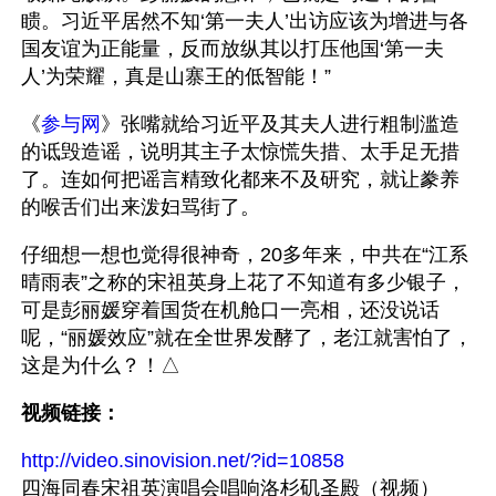
瞆。习近平居然不知‘第一夫人’出访应该为增进与各
国友谊为正能量，反而放纵其以打压他国‘第一夫
人’为荣耀，真是山寨王的低智能！”
《
参与网
》张嘴就给习近平及其夫人进行粗制滥造
的诋毁造谣，说明其主子太惊慌失措、太手足无措
了。连如何把谣言精致化都来不及研究，就让豢养
的喉舌们出来泼妇骂街了。
仔细想一想也觉得很神奇，20多年来，中共在“江系
晴雨表”之称的宋祖英身上花了不知道有多少银子，
可是彭丽媛穿着国货在机舱口一亮相，还没说话
呢，“丽媛效应”就在全世界发酵了，老江就害怕了，
这是为什么？！△
视频链接：
http://video.sinovision.net/?id=10858
四海同春宋祖英演唱会唱响洛杉矶圣殿（视频）