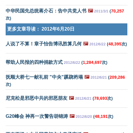
中华民国先总统蒋介石：告中共党人书
🖼️
(
70,257
2011/3/1
次)
更多文章导读：
2012年6月20日
人说了不算！章子怡告博讯胜算几何
🖼️
(
48,395
次)
2012/6/22
帮助人民报的四种捐款方式
(
1,284,697
次)
2012/6/22
抚顺大桥七一献礼前 "中央"蹊跷坍塌
🖼️
(
209,286
2012/6/21
次)
尼克松是邪恶中共的邪恶朋友
🖼️
(
78,693
次)
2012/6/21
G20峰会 神再一次警告胡锦涛
🖼️
(
48,191
次)
2012/6/20