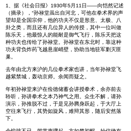
1、据《社会日报》1930年5月11日——向恺然记述
（摘录），“孙禄堂虽出自河北，可他在拳术界的声
望却是全国宗仰，他的功夫不仅是形意、太极、八
卦之类，而且还有几位异人的传授，其中一位叫做
陈乐天，他最惊人的能耐是御气飞行，陈乐天把这
种功夫也传给了孙禄堂。孙禄堂在东北时，靠这种
功夫背负炸药飞越悬崖峭壁，协助当地驻军剿灭匪
巢。
去年由北方来沪的几位拳术家也讲，当年孙禄堂飞
越紫禁城，轰动京师。余闻而疑之。
年初孙禄堂来沪在俭德储蓄会讲授拳术，余亦前去
聆听，孙讲拳术之本乃神气之用。众生不解，请孙
演示，孙推脱不过，于是见孙腾身跃起，于大厅上
空往来飞行，其势如旋风，难辩其形，随后安然落
下。