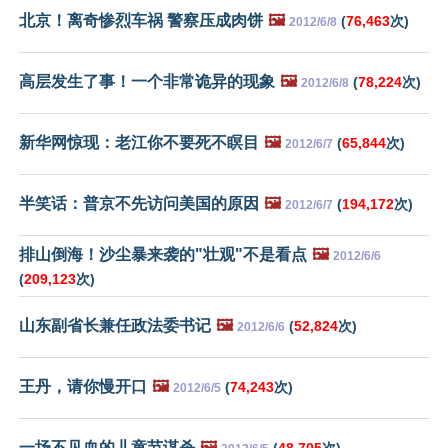
北京！离奇惨烈车祸 警察压成肉饼
🖼️
(
76,463
次)
2012/6/8
高层发生了事！一个非常诡异的现象
🖼️
(
78,224
次)
2012/6/8
新华网惊现：老江你不要死不瞑目
🖼️
(
65,844
次)
2012/6/7
半笑话：普京不先访问美国的原因
🖼️
(
194,172
次)
2012/6/7
排山倒海！沙尘暴来袭的"壮观"不是看点
🖼️
2012/6/6
(
209,123
次)
山东副省长兼任政法委书记
🖼️
(
52,824
次)
2012/6/6
王丹，请你慢开口
🖼️
(
74,243
次)
2012/6/5
一场不见血的儿童节谋杀
🖼️
(
48,705
次)