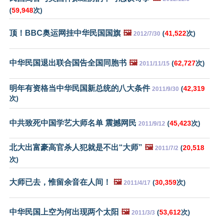
(
59,948
次)
顶！BBC奥运网挂中华民国国旗
🖼️
(
41,522
次)
2012/7/30
中华民国退出联合国告全国同胞书
🖼️
(
62,727
次)
2011/11/15
明年有资格当中华民国新总统的八大条件
(
42,319
2011/9/30
次)
中共致死中国学艺大师名单 震撼网民
(
45,423
次)
2011/9/12
北大出富豪高官杀人犯就是不出“大师”
🖼️
(
20,518
2011/7/2
次)
大师已去，惟留余音在人间！
🖼️
(
30,359
次)
2011/4/17
中华民国上空为何出现两个太阳
🖼️
(
53,612
次)
2011/3/3