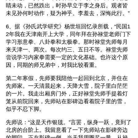
睛未动，已然跌出，时孙早立于李之身后。观者皆
未见孙何时动作，疑为神乎。李羞去，深悔此行。”
6、据《孙氏武学研究》杨世垣回忆录所载，“民国1
2年我在天津南开上大学，同年拜在孙禄堂老师门下
学习形意拳、八卦拳和太极拳。那时禄堂先师每月
来天津一、两次。每次约三、五日不等。禄堂先师
尝说学习内家拳需要一定的文化基础。也许这个原
因，同期的师兄弟中，对我比较看重。
第二年寒假，先师要我陪他一起回到北京，并住在
先师家。一天清晨起来，天降大雪，院子里白茫茫
的一片。我走出厢房门外，正好禄堂先师手提着灯
笼从前院回来，先师站在影碑边看着院子里的雪，
似乎不忍下脚。
先师说：“这是天作银毯。”言罢，纵身一跃，竟到了
北房的台阶上。我留意看了一下先师站在影碑旁边
的脚印，正在影碑一侧。当天我用圈尺一量，从禄