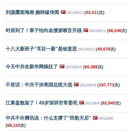
刘源露面海南 婉转破传闻
🖼️
(
53,311
次)
2012/6/11
时辰到了！章子怡向血债派喉舌开战
🖼️
(
58,246
次)
2012/6/11
十八大新班子“耳目一新”是啥意思
(
49,678
次)
2012/6/11
今天中共在新华网疯狂了
🖼️
(
66,386
次)
2012/6/10
不笑话：中共干涉美国总统大选
🖼️
(
197,773
次)
2012/6/10
江算盘散架了！49岁深圳市常委死
🖼️
(
92,545
次)
2012/6/9
中共不许腾讯说：什么支撑了“民歌天后”
🖼️
2012/6/8
(
68,133
次)