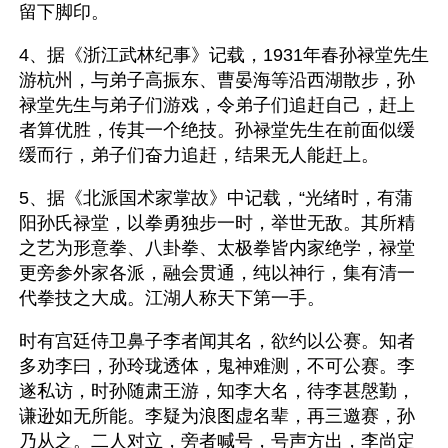
留下脚印。
4、据《浙江武林纪事》记载，1931年春孙禄堂先生
游杭州，与弟子高振东、曹晏海等沿西湖散步，孙
禄堂先生与弟子们游戏，令弟子们追赶自己，赶上
者算优胜，传其一个绝技。孙禄堂先生在前面似缓
缓而行，弟子们奋力追赶，结果无人能赶上。
5、据《北派国术家掌故》中记载，“光绪时，有蒲
阳孙氏禄堂，以拳勇独步一时，举世无敌。其所精
之艺为形意拳、八卦拳、太极拳皆内家绝学，禄堂
更旁参外家各派，融会贯通，纯以神行，集有清一
代拳技之大成。江湖人称天下第一手。
时有宫廷侍卫鼻子李者闻其名，欲约以公赛。知者
多劝李曰，孙玲珑透体，鬼神难测，不可公赛。李
遂私访，时孙随肃王游，知李大名，待李甚慇勤，
谦逊如无所能。李疑为浪图虚名辈，再三邀赛，孙
乃从之。二人对立，旁者喊号，号声方出，李尚定