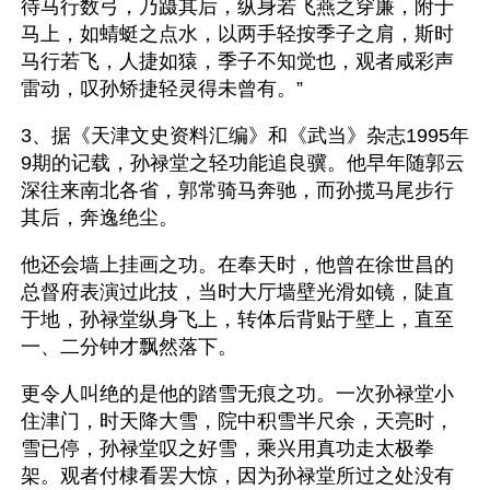
待马行数弓，乃蹑其后，纵身若飞燕之穿廉，附于
马上，如蜻蜓之点水，以两手轻按季子之肩，斯时
马行若飞，人捷如猿，季子不知觉也，观者咸彩声
雷动，叹孙矫捷轻灵得未曾有。”
3、据《天津文史资料汇编》和《武当》杂志1995年
9期的记载，孙禄堂之轻功能追良骥。他早年随郭云
深往来南北各省，郭常骑马奔驰，而孙揽马尾步行
其后，奔逸绝尘。
他还会墙上挂画之功。在奉天时，他曾在徐世昌的
总督府表演过此技，当时大厅墙壁光滑如镜，陡直
于地，孙禄堂纵身飞上，转体后背贴于壁上，直至
一、二分钟才飘然落下。
更令人叫绝的是他的踏雪无痕之功。一次孙禄堂小
住津门，时天降大雪，院中积雪半尺余，天亮时，
雪已停，孙禄堂叹之好雪，乘兴用真功走太极拳
架。观者付棣看罢大惊，因为孙禄堂所过之处没有