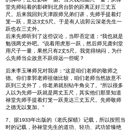
堂先师站着的影碑到北房台阶的距离正好三丈五
尺。后来我回到天津跟师兄弟们讲，先师手提着灯
笼一跃，竟达3丈5尺。于是有人说郭云深老先生一
跃也在三丈外。
后来先师听到了这些议论，当即否定道：“我也就是
勉强两丈外吧。”说着用虎形一跃，然后师兄龚剑堂
用尺子一量，果然只有2丈5尺。我觉得纳闷，为什
么先师当众故意不跃得远一些呢？
后来李玉琳师兄对我讲：“这是咱们老师的敬师之
德。你们拿郭老师祖做比较，咱们老师当然故意不
跃到三丈外了，你老弟就别钻牛角尖了。”所以很多
人以为先师一跃就是两丈五尺，其实他们那里知道
禄堂先师手提着灯笼一跃竟达三丈五尺。先师敬师
之德无以复加。”
7、据1933年出版的《老氏探赜》记载，所以按照当
时的记载，孙禄堂先生的道功、轻功、武功皆臻绝