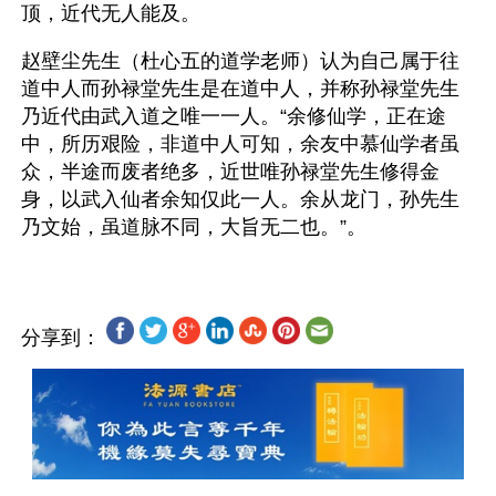
顶，近代无人能及。
赵壁尘先生（杜心五的道学老师）认为自己属于往
道中人而孙禄堂先生是在道中人，并称孙禄堂先生
乃近代由武入道之唯一一人。“余修仙学，正在途
中，所历艰险，非道中人可知，余友中慕仙学者虽
众，半途而废者绝多，近世唯孙禄堂先生修得金
身，以武入仙者余知仅此一人。余从龙门，孙先生
分享到：