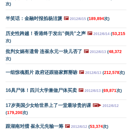
次)
半笑话：金融时报掐杨洁篪
🖼️
(
189,894
次)
2012/6/15
历史性跨越！香港终于发出"倒共"之声
🖼️
(
53,215
2012/6/14
次)
批判女娲有遗骨 连崔永元一块儿否了
🖼️
(
48,372
2012/6/13
次)
一组惊魂图片 政府还跟骆家辉掰哧
🖼️
(
212,578
次)
2012/6/13
16具尸体！四川大学兼做尸体买卖
🖼️
(
69,871
次)
2012/6/13
17岁美国少女给世界上了一堂最珍贵的课
🖼️▶️
2012/6/12
(
179,200
次)
跟湖南对擂 崔永元先输一筹
🖼️
(
53,374
次)
2012/6/12