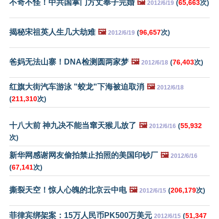
不奇不怪！中共国掌门方丈奉子完婚
🖼️
(
65,663
次)
2012/6/19
揭秘宋祖英人生几大劫难
🖼️
(
96,657
次)
2012/6/19
爸妈无法山寨！DNA检测圆两家梦
🖼️
(
76,403
次)
2012/6/18
红旗大街汽车游泳 "蛟龙"下海被迫取消
🖼️
2012/6/18
(
211,310
次)
十八大前 神九决不能当窜天猴儿放了
🖼️
(
55,932
2012/6/16
次)
新华网感谢网友偷拍禁止拍照的美国印钞厂
🖼️
2012/6/16
(
67,141
次)
撕裂天空！惊人心魄的北京云中电
🖼️
(
206,179
次)
2012/6/15
菲律宾绑架案：15万人民币PK500万美元
(
51,347
2012/6/15