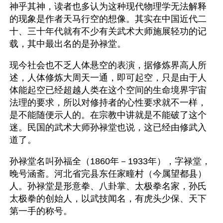
神乎其神，读者也多认为这种现代物理学无法解释
的现象是作者天马行空的想像。其实在中国近代二
十、三十年代就有不少有关武术大师施展轻功的记
载，其中最出名的是孙禄堂。
现今社会也不乏人体悬空的表演，据修炼界高人所
述，人体修炼大周天一通，即可起空，只是由于人
体能起空已经超越人类在这个空间的生命境界宇宙
法理的要求，所以对修持者的心性要求就不一样，
是不能随便示人的。在宗教中讲就是不能破了这个
迷。民国的武术大师孙禄堂也说，这已经由修武入
道了。
孙禄堂名叫孙福全（1860年－1933年），字禄堂，
晚号涵斋。河北省完县东任家疃村（今属望都县）
人。孙禄堂是形意拳、八卦掌、太极拳名家，孙氏
太极拳的创始人，以武技闻名，有虎头少保、天下
第一手的称号。