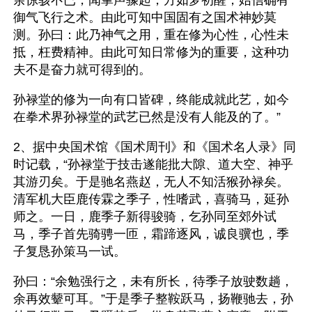
余惊骇不已，闻掌声骤起，方如梦初醒，始信确有
御气飞行之术。由此可知中国固有之国术神妙莫
测。孙曰：此乃神气之用，重在修为心性，心性未
抵，枉费精神。由此可知日常修为的重要，这种功
夫不是奋力就可得到的。
孙禄堂的修为一向有口皆碑，终能成就此艺，如今
在拳术界孙禄堂的武艺已然是没有人能及的了。”
2、据中央国术馆《国术周刊》和《国术名人录》同
时记载，“孙禄堂于技击遂能批大隙、道大空、神乎
其游刃矣。于是驰名燕赵，无人不知活猴孙禄矣。
清军机大臣鹿传霖之季子，性嗜武，喜骑马，延孙
师之。一日，鹿季子新得骏骑，乞孙同至郊外试
马，季子首先骑骋一匝，霜蹄逐风，诚良骥也，季
子复恳孙策马一试。
孙曰：“余勉强行之，未有所长，待季子放驶数趟，
余再效颦可耳。”于是季子整鞍跃马，扬鞭驰去，孙